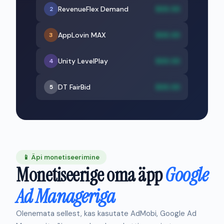
RevenueFlex Demand
$XX.XX
2
AppLovin MAX
$XX.XX
3
Unity LevelPlay
$XX.XX
4
DT FairBid
$XX.XX
5
📱 Äpi monetiseerimine
Monetiseerige oma äpp
Google
Ad Manageriga
Olenemata sellest, kas kasutate AdMobi, Google Ad