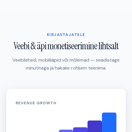
KIRJASTAJATELE
Veebi & äpi monetiseerimine lihtsalt
Veebilehed, mobiiliäpid või mõlemad — seadistage
minutitega ja hakake rohkem teenima.
REVENUE GROWTH