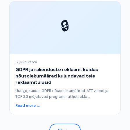
🔒
17. juuni 2026
GDPR ja rakenduste reklaam: kuidas
nõusolekumäärad kujundavad teie
reklaamitulusid
Uurige, kuidas GDPR nõusolekumäärad, ATT viibad ja
TCF 2.3 mõjutavad programmatilist rekla...
Read more →