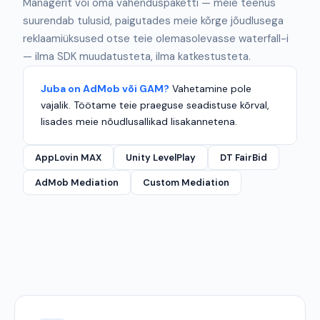
Managerit või oma vahenduspaketti — meie teenus
suurendab tulusid, paigutades meie kõrge jõudlusega
reklaamiüksused otse teie olemasolevasse waterfall-i
— ilma SDK muudatusteta, ilma katkestusteta.
Juba on AdMob või GAM?
Vahetamine pole
vajalik. Töötame teie praeguse seadistuse kõrval,
lisades meie nõudlusallikad lisakannetena.
AppLovin MAX
Unity LevelPlay
DT FairBid
AdMob Mediation
Custom Mediation