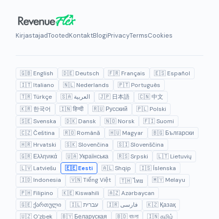
Kirjastajad
Tooted
Kontakt
Blogi
Privacy
Terms
Cookies
🇬🇧 English
🇩🇪 Deutsch
🇫🇷 Français
🇪🇸 Español
🇮🇹 Italiano
🇳🇱 Nederlands
🇵🇹 Português
🇹🇷 Türkçe
🇸🇦 العربية
🇯🇵 日本語
🇨🇳 中文
🇰🇷 한국어
🇮🇳 हिन्दी
🇷🇺 Русский
🇵🇱 Polski
🇸🇪 Svenska
🇩🇰 Dansk
🇳🇴 Norsk
🇫🇮 Suomi
🇨🇿 Čeština
🇷🇴 Română
🇭🇺 Magyar
🇧🇬 Български
🇭🇷 Hrvatski
🇸🇰 Slovenčina
🇸🇮 Slovenščina
🇬🇷 Ελληνικά
🇺🇦 Українська
🇷🇸 Srpski
🇱🇹 Lietuvių
🇱🇻 Latviešu
🇪🇪 Eesti
🇦🇱 Shqip
🇮🇸 Íslenska
🇮🇩 Indonesia
🇻🇳 Tiếng Việt
🇲🇾 Melayu
🇹🇭 ไทย
🇵🇭 Filipino
🇰🇪 Kiswahili
🇦🇿 Azərbaycan
🇬🇪 ქართული
🇮🇱 עברית
🇮🇷 فارسی
🇰🇿 Қазақ
🇺🇿 O'zbek
🇧🇾 Беларуская
🇧🇩 বাংলা
🇮🇳 தமிழ்