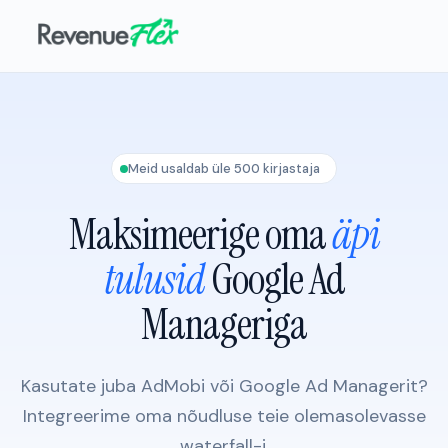
Meid usaldab üle 500 kirjastaja
Maksimeerige oma
äpi
tulusid
Google Ad
Manageriga
Kasutate juba AdMobi või Google Ad Managerit?
Integreerime oma nõudluse teie olemasolevasse
waterfall-i.