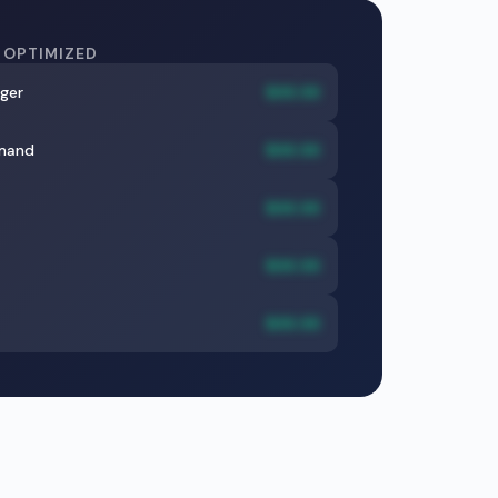
 OPTIMIZED
ger
$XX.XX
mand
$XX.XX
$XX.XX
$XX.XX
$XX.XX