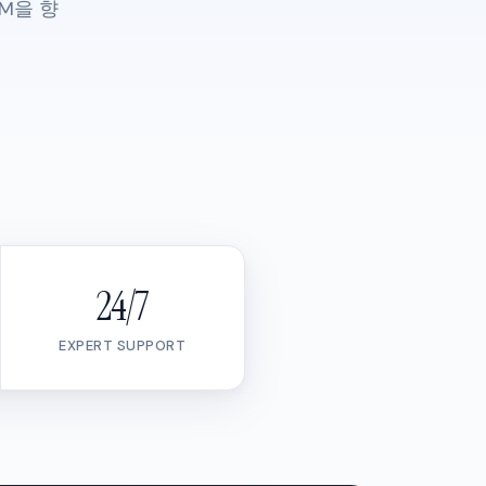
M을 향
24/7
EXPERT SUPPORT