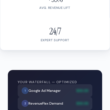
AVG. REVENUE LIFT
24/7
EXPERT SUPPORT
YOUR WATERFALL — OPTIMIZED
Google Ad Manager
$XX.XX
1
RevenueFlex Demand
$XX.XX
2