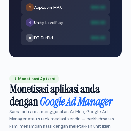
AppLovin MAX
$XX.XX
3
Unity LevelPlay
$XX.XX
4
DT FairBid
$XX.XX
5
📱 Monetisasi Aplikasi
Monetisasi aplikasi anda
dengan
Google Ad Manager
Sama ada anda menggunakan AdMob, Google Ad
Manager atau stack mediasi sendiri — perkhidmatan
kami menambah hasil dengan meletakkan unit iklan