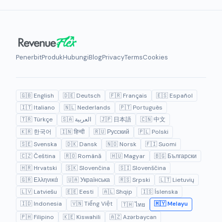
Penerbit
Produk
Hubungi
Blog
Privacy
Terms
Cookies
🇬🇧 English
🇩🇪 Deutsch
🇫🇷 Français
🇪🇸 Español
🇮🇹 Italiano
🇳🇱 Nederlands
🇵🇹 Português
🇹🇷 Türkçe
🇸🇦 العربية
🇯🇵 日本語
🇨🇳 中文
🇰🇷 한국어
🇮🇳 हिन्दी
🇷🇺 Русский
🇵🇱 Polski
🇸🇪 Svenska
🇩🇰 Dansk
🇳🇴 Norsk
🇫🇮 Suomi
🇨🇿 Čeština
🇷🇴 Română
🇭🇺 Magyar
🇧🇬 Български
🇭🇷 Hrvatski
🇸🇰 Slovenčina
🇸🇮 Slovenščina
🇬🇷 Ελληνικά
🇺🇦 Українська
🇷🇸 Srpski
🇱🇹 Lietuvių
🇱🇻 Latviešu
🇪🇪 Eesti
🇦🇱 Shqip
🇮🇸 Íslenska
🇮🇩 Indonesia
🇻🇳 Tiếng Việt
🇲🇾 Melayu
🇹🇭 ไทย
🇵🇭 Filipino
🇰🇪 Kiswahili
🇦🇿 Azərbaycan