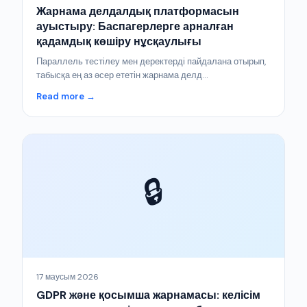
Жарнама делдалдық платформасын
ауыстыру: Баспагерлерге арналған
қадамдық көшіру нұсқаулығы
Параллель тестілеу мен деректерді пайдалана отырып,
табысқа ең аз әсер ететін жарнама делд...
Read more →
🔒
17 маусым 2026
GDPR және қосымша жарнамасы: келісім