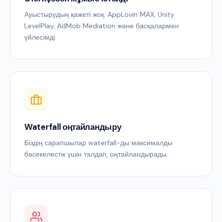
Ауыстырудың қажеті жоқ. AppLovin MAX, Unity
LevelPlay, AdMob Mediation және басқалармен
үйлесімді.
Waterfall оңтайландыру
Біздің сарапшылар waterfall-ды максималды
бәсекелестік үшін талдап, оңтайландырады.