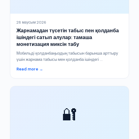
28 маусым 2026
Жарнамадан түсетін табыс пен қолданба
ішіндегі сатып алулар: тамаша
монетизация миксін табу
Мобильді қолданбаңыздың табысын барынша арттыру
үшін жарнама табысы мен қолданба ішіндегі ...
Read more →
🔐