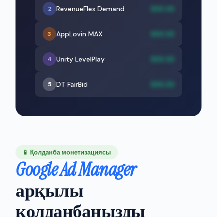
RevenueFlex Demand
$XX.XX
2
AppLovin MAX
$XX.XX
3
Unity LevelPlay
$XX.XX
4
DT FairBid
$XX.XX
5
📱 Қолданба монетизациясы
Google Ad Manager
арқылы
қолданбаңызды