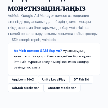
монетизациялаңыз
AdMob, Google Ad Manager немесе өз медиация
стегіңізді қолдансаңыз да — біздің қызмет жоғары
тиімді жарнама блоктарымызды бар waterfall-ға
тікелей орналастыру арқылы қосымша табыс қосады
— SDK өзгерістерсіз, үзіліссіз.
AdMob немесе GAM бар ма?
Ауыстырудың
қажеті жоқ. Біз қазіргі баптауыңызбен бірге жұмыс
істейміз, сұраныс көздерімізді қосымша жолдар
ретінде қосамыз.
AppLovin MAX
Unity LevelPlay
DT FairBid
AdMob Mediation
Custom Mediation