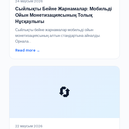
24 маусым 2026
Сыйлықты Бейне Жарнамалар: Мобильді
Ойын Монетизациясының Толық
Нұсқаулығы
Сыйлықты бейне жарнамалар мобильді ойын
монетизациясының алтын стандартына айналды.
Орнала...
Read more →
🔄
22 маусым 2026