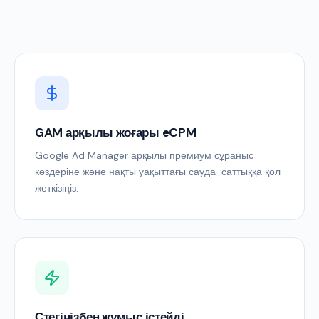
GAM арқылы жоғары eCPM
Google Ad Manager арқылы премиум сұраныс
көздеріне және нақты уақыттағы сауда-саттыққа қол
жеткізіңіз.
Стегіңізбен жұмыс істейді