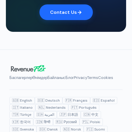
Contact Us
Баспагерлер
Өнімдер
Байланыс
Блог
Privacy
Terms
Cookies
🇬🇧 English
🇩🇪 Deutsch
🇫🇷 Français
🇪🇸 Español
🇮🇹 Italiano
🇳🇱 Nederlands
🇵🇹 Português
🇹🇷 Türkçe
🇸🇦 العربية
🇯🇵 日本語
🇨🇳 中文
🇰🇷 한국어
🇮🇳 हिन्दी
🇷🇺 Русский
🇵🇱 Polski
🇸🇪 Svenska
🇩🇰 Dansk
🇳🇴 Norsk
🇫🇮 Suomi