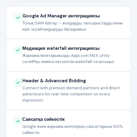
Google Ad Manager интеграциясы
Толық GAM баптау — жолдарды, тапсырыстарды және
кіріс оңтайландыруды басқарамыз.
Медиация waterfall интеграциясы
Жарнама блоктарымызды AppLovin MAX, Unity
LevelPlay немесе кез келген waterfall-ға қосыңыз.
Header & Advanced Bidding
Connect with premium demand partners and direct
advertisers for real-time competition on every
impression.
Саясатқа сәйкестік
Google және жарнама желілерінің саясаттарына 100%
сәйкестік.