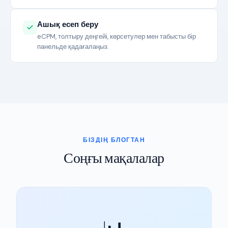
Ашық есеп беру
eCPM, толтыру деңгейі, көрсетулер мен табысты бір
панельде қадағалаңыз.
БІЗДІҢ БЛОГТАН
Соңғы мақалалар