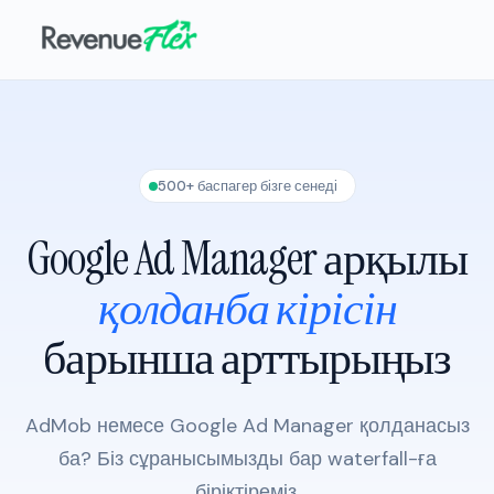
500+ баспагер бізге сенеді
Google Ad Manager арқылы
қолданба кірісін
барынша арттырыңыз
AdMob немесе Google Ad Manager қолданасыз
ба? Біз сұранысымызды бар waterfall-ға
біріктіреміз.