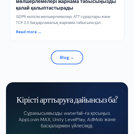
мөлшерлемелері жарнама табысыңызды
қалай қалыптастырады
GDPR келісім мөлшерлемелері, ATT сұраулары және
TCF 2.3 бағдарламалық жарнама табысына қал...
Read more →
Blog →
Кірісті арттыруға дайынсыз ба?
Сұранысымызды waterfall-ға қосыңыз.
AppLovin MAX, Unity LevelPlay, AdMob және
басқалармен үйлесімді.