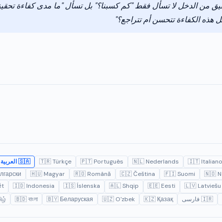
ق من الدخل لا تسأل فقط "كم كسبنا؟" بل تسأل "ما مدى كفاءة تحقي
هذه الكفاءة تتحسن أم تتراجع؟"
🇮🇹 Italian
🇳🇱 Nederlands
🇵🇹 Português
🇹🇷 Türkçe
🇸🇦 العربية
лгарски
🇭🇺 Magyar
🇷🇴 Română
🇨🇿 Čeština
🇫🇮 Suomi
🇳🇴 
ệt
🇮🇩 Indonesia
🇮🇸 Íslenska
🇦🇱 Shqip
🇪🇪 Eesti
🇱🇻 Latviešu
🇮🇷 فارسی
🇰🇿 Қазақ
🇺🇿 O'zbek
🇧🇾 Беларуская
🇧🇩 বাংলা
ிழ்