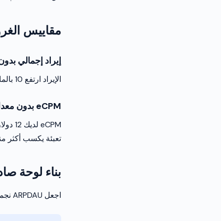
مقاييس الغرو
إيراد إجمالي بدو
الإيراد ارتفع 10 بالمائة هذا الشهر. لكن DAU ارتفع أيضاً 15 بالمائة. التحقيق من الدخل تراجع فعلياً.
eCPM بدون معدل تعبئة
تعبئة يكسب أكثر م
بناء لوحة صاد
اجعل ARPDAU نجمك الشمالي. قسّم حسب التنسيق والجغرافيا والمنصة والشريحة.