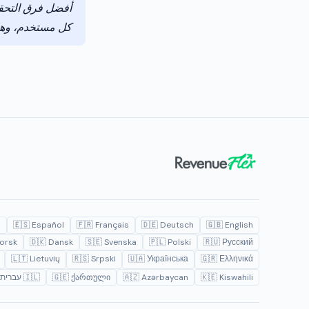
أفضل فرق التحقي
كل مستخدم، وهل 
o
🇪🇸 Español
🇫🇷 Français
🇩🇪 Deutsch
🇬🇧 English
Norsk
🇩🇰 Dansk
🇸🇪 Svenska
🇵🇱 Polski
🇷🇺 Русский
🇱🇹 Lietuvių
🇷🇸 Srpski
🇺🇦 Українська
🇬🇷 Ελληνικά
🇰🇪 Kiswahili
🇦🇿 Azərbaycan
🇬🇪 ქართული
🇮🇱 עברית