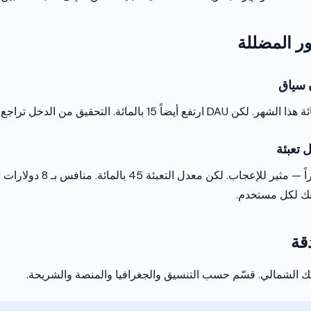
ر المضللة
ن سياق
نك لكل مستخدم.
قة