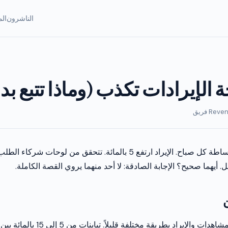
الناشرون
الم
 الإيرادات تكذب (وماذا تتبع بدلا
تتحقق من لوحة الوساطة كل صباح. الإيراد ارتفع 5 بالمائة. تتحقق من لوحا
اد بطريقة مختلفة قليلاً. تباينات من 5 إلى 15 بالمائة بين المنصات طبيعية.