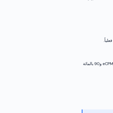
eCPM لديك 12 دولاراً — مثير للإعجاب. لكن معدل التعبئة 45 بالمائة. منافس بـ 8 دولارات eCPM و90 بالمائة