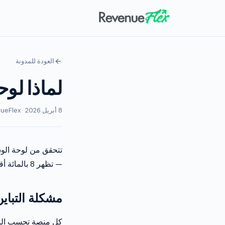
العودة للمدونة
لماذا لوحة
8 أبريل 2026 · RevenueFlex فريق
— تظهر 8 بالمائة أقل. أيهما صحيح؟ الإجابة الصادقة: لا أحد منهما يروي القصة الكاملة.
مشكلة التباين
كل منصة تحسب المشاهدات والإير