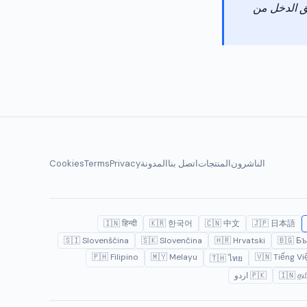
ق الدخل من
الناشرون
المنتجات
اتصل بنا
المدونة
Privacy
Terms
Cookies
🇮🇳 हिन्दी
🇰🇷 한국어
🇨🇳 中文
🇯🇵 日本語
🇸🇮 Slovenščina
🇸🇰 Slovenčina
🇭🇷 Hrvatski
🇧🇬 Бъ
🇵🇭 Filipino
🇲🇾 Melayu
🇻🇳 Tiếng Vi
🇹🇭 ไทย
🇮🇳 தம
🇵🇰 اردو