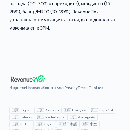
награда (50-70% от приходите), междинно (15-
25%), банер/MREC (10-20%). RevenueFlex
управлява оптимизацията на видео водопада за
максимален eCPM.
Издатели
Продукти
Контакт
Блог
Privacy
Terms
Cookies
🇬🇧 English
🇩🇪 Deutsch
🇫🇷 Français
🇪🇸 Español
🇮🇹 Italiano
🇳🇱 Nederlands
🇵🇹 Português
🇹🇷 Türkçe
🇸🇦 العربية
🇯🇵 日本語
🇨🇳 中文