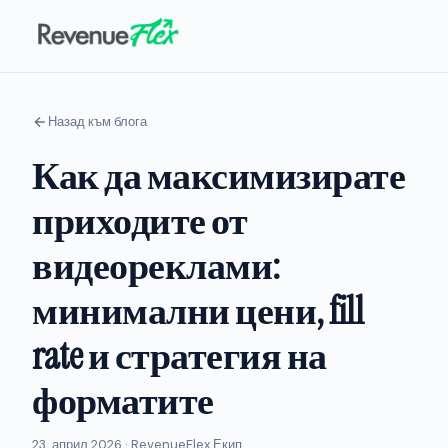
Назад към блога
Как да максимизирате
приходите от
видеореклами:
минимални цени, fill
rate и стратегия на
форматите
23. април 2026 · RevenueFlex Екип