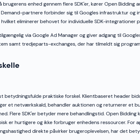
å brugerens enhed gennem flere SDK'er, kører Open Bidding 
 Demand-partnere forbinder sig til Googles infrastruktur og 
, hvilket eliminerer behovet for individuelle SDK-integrationer p
tilgængelig via Google Ad Manager og giver adgang til Googl
m samt tredjeparts-exchanges, der har tilmeldt sig progra
skelle
t betydningsfulde praktiske forskel. Klientbaseret header bid
ger et netværkskald, behandler auktionen og returnerer et 
ed. Flere SDK'er betyder mere behandlingstid. Open Bidding kø
ypisk er hurtigere og ikke forbruger enhedens ressourcer. For 
gshastighed direkte påvirker brugeroplevelsen, har det bety