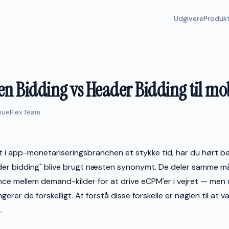
Udgivere
Produk
en Bidding vs Header Bidding til mo
enueFlex Team
t i app-monetariseringsbranchen et stykke tid, har du hørt 
der bidding" blive brugt næsten synonymt. De deler samme m
nce mellem demand-kilder for at drive eCPM'er i vejret — men
erer de forskelligt. At forstå disse forskelle er nøglen til at 
.