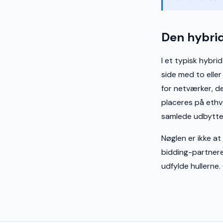
Den hybrid
I et typisk hybr
side med to elle
for netværker, d
placeres på ethv
samlede udbytte
Nøglen er ikke a
bidding-partnere
udfylde hullerne