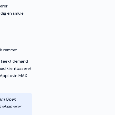
erer
 dig en smule
sk ramme:
 stærkt demand
ed klientbaseret
m (AppLovin MAX
llem Open
 maksimerer