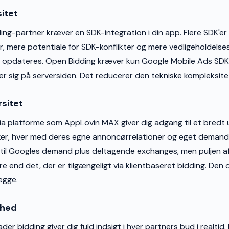
itet
ing-partner kræver en SDK-integration i din app. Flere SDK'er
, mere potentiale for SDK-konflikter og mere vedligeholdels
al opdateres. Open Bidding kræver kun Google Mobile Ads S
er sig på serversiden. Det reducerer den tekniske kompleksitet
sitet
ia platforme som AppLovin MAX giver dig adgang til et bredt 
r, hver med deres egne annoncørrelationer og eget demand
 til Googles demand plus deltagende exchanges, men puljen a
e end det, der er tilgængeligt via klientbaseret bidding. Den 
egge.
ghed
der bidding giver dig fuld indsigt i hver partners bud i realtid.