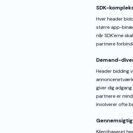
SDK-kompleks
Hver header bidd
større app-binær
når SDK'erne sk
partnere forbind
Demand-diver
Header bidding v
annoncenetværke
giver dig adgang
partnere er mindr
involverer ofte b
Gennemsigti
Klientbaseret hea