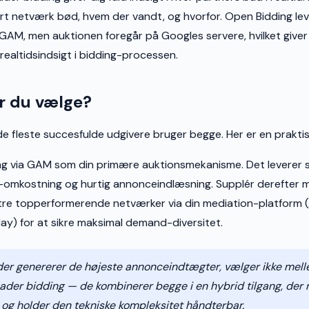
rt netværk bød, hvem der vandt, og hvorfor. Open Bidding lev
 GAM, men auktionen foregår på Googles servere, hvilket giver
realtidsindsigt i bidding-processen.
r du vælge?
 de fleste succesfulde udgivere bruger begge. Her er en prakti
ng via GAM som din primære auktionsmekanisme. Det leverer
omkostning og hurtig annonceindlæsning. Supplér derefter m
il tre topperformerende netværker via din mediation-platfor
Play) for at sikre maksimal demand-diversitet.
der genererer de højeste annonceindtægter, vælger ikke me
ader bidding — de kombinerer begge i en hybrid tilgang, der
og holder den tekniske kompleksitet håndterbar.