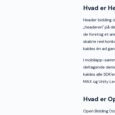
Hvad er H
Header bidding o
„headeren" på de
de foretog et an
skabte reel konk
kaldes én ad gan
I mobilapp-samm
deltagende deman
kaldes alle SDK'e
MAX og Unity Lev
Hvad er O
Open Bidding (tid