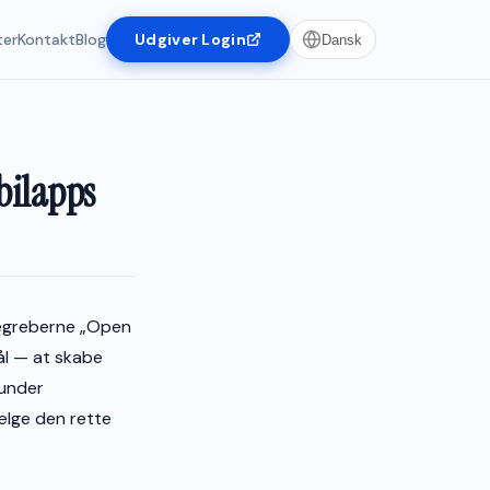
ter
Kontakt
Blog
Udgiver Login
Dansk
bilapps
begreberne „Open
ål — at skabe
 under
vælge den rette