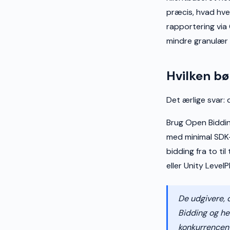
præcis, hvad hve
rapportering via
mindre granulær 
Hvilken bø
Det ærlige svar:
Brug Open Biddi
med minimal SDK-
bidding fra to t
eller Unity Level
De udgivere, 
Bidding og he
konkurrencen 