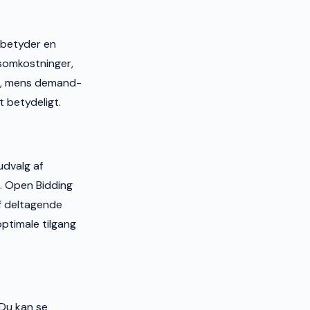
 betyder en
esomkostninger,
DK, mens demand-
 betydeligt.
udvalg af
. Open Bidding
f deltagende
optimale tilgang
 Du kan se