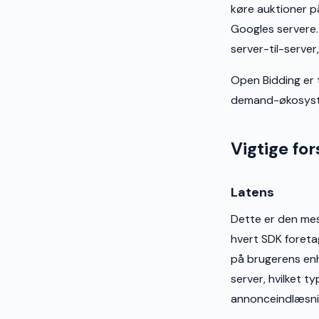
køre auktioner p
Googles servere.
server-til-server
Open Bidding er 
demand-økosyste
Vigtige for
Latens
Dette er den mes
hvert SDK foreta
på brugerens enh
server, hvilket t
annonceindlæsnin