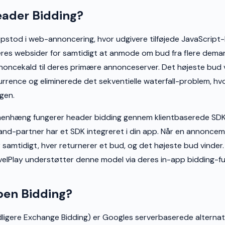
eader Bidding?
pstod i web-annoncering, hvor udgivere tilføjede JavaScript-k
res websider for samtidigt at anmode om bud fra flere dema
noncekald til deres primære annonceserver. Det højeste bud v
urrence og eliminerede det sekventielle waterfall-problem, h
gen.
enhæng fungerer header bidding gennem klientbaserede SDK'
d-partner har et SDK integreret i din app. Når en annoncem
r samtidigt, hver returnerer et bud, og det højeste bud vinde
elPlay understøtter denne model via deres in-app bidding-fu
pen Bidding?
ligere Exchange Bidding) er Googles serverbaserede alternativ