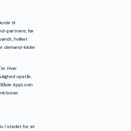
ode til
nd-partnere, før
andt, hvilket
vor demand-kilder
er. Hver
ulighed opstår,
r. Både AppLovin
nktioner.
. I stedet for at