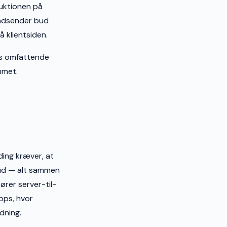
auktionen på
indsender bud
å klientsiden.
es omfattende
mmet.
ding kræver, at
bud — alt sammen
rer server-til-
apps, hvor
dning.