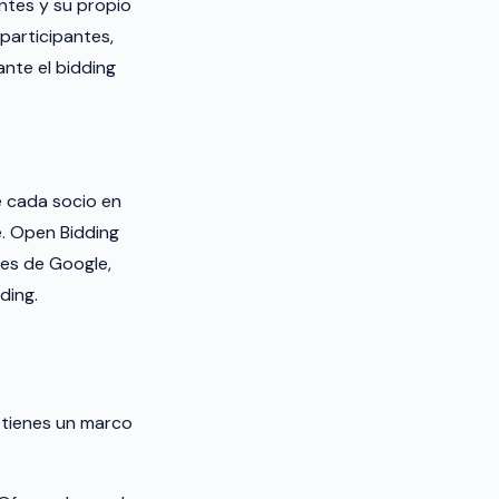
ntes y su propio
participantes,
nte el bidding
de cada socio en
é. Open Bidding
res de Google,
ding.
 tienes un marco