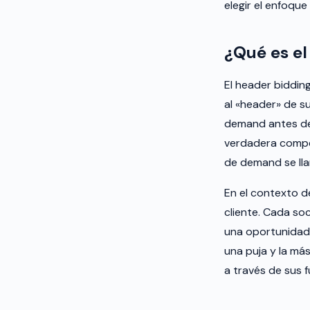
elegir el enfoqu
¿Qué es el
El header biddin
al «header» de s
demand antes de 
verdadera compet
de demand se lla
En el contexto d
cliente. Cada so
una oportunidad 
una puja y la má
a través de sus 