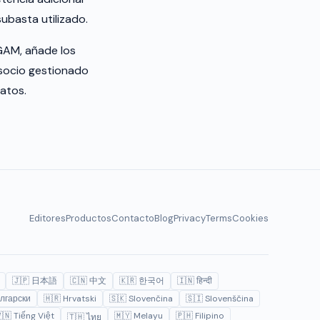
ubasta utilizado.
GAM, añade los
 socio gestionado
atos.
Editores
Productos
Contacto
Blog
Privacy
Terms
Cookies
🇯🇵 日本語
🇨🇳 中文
🇰🇷 한국어
🇮🇳 हिन्दी
лгарски
🇭🇷 Hrvatski
🇸🇰 Slovenčina
🇸🇮 Slovenščina
🇳 Tiếng Việt
🇲🇾 Melayu
🇵🇭 Filipino
🇹🇭 ไทย