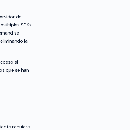
servidor de
 múltiples SDKs,
demand se
 eliminando la
acceso al
os que se han
liente requiere