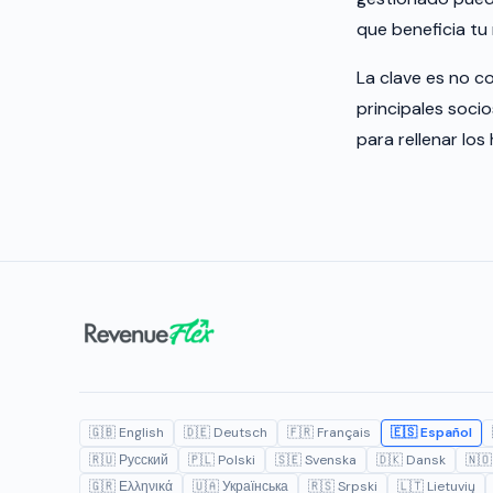
que beneficia tu
La clave es no c
principales soci
para rellenar lo
🇬🇧 English
🇩🇪 Deutsch
🇫🇷 Français
🇪🇸 Español
🇷🇺 Русский
🇵🇱 Polski
🇸🇪 Svenska
🇩🇰 Dansk
🇳🇴
🇬🇷 Ελληνικά
🇺🇦 Українська
🇷🇸 Srpski
🇱🇹 Lietuvių