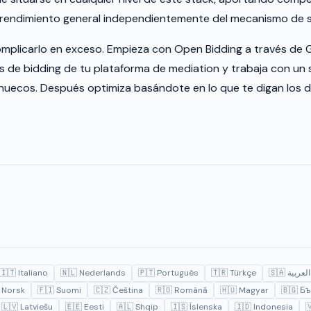
 rendimiento general independientemente del mecanismo de s
omplicarlo en exceso. Empieza con Open Bidding a través de 
os de bidding de tu plataforma de mediation y trabaja con un
s huecos. Después optimiza basándote en lo que te digan los d
🇮🇹 Italiano
🇳🇱 Nederlands
🇵🇹 Português
🇹🇷 Türkçe
🇸🇦 العربية
 Norsk
🇫🇮 Suomi
🇨🇿 Čeština
🇷🇴 Română
🇭🇺 Magyar
🇧🇬 Бъ
🇱🇻 Latviešu
🇪🇪 Eesti
🇦🇱 Shqip
🇮🇸 Íslenska
🇮🇩 Indonesia
