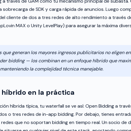
g a través de GAM como tu mecanismo principal de subasta
ma sobrecarga de SDK y carga rápida de anuncios. Luego co
del cliente de dos a tres redes de alto rendimiento a través 
pLovin MAX o Unity LevelPlay) para asegurar la máxima diver
s que generan los mayores ingresos publicitarios no eligen e
der bidding — los combinan en un enfoque híbrido que maxim
manteniendo la complejidad técnica manejable.
 híbrido en la práctica
ión híbrida típica, tu waterfall se ve así: Open Bidding a tra
dos o tres redes de in-app bidding. Por debajo, tienes entrad
a redes que no soportan bidding en tiempo real. Un socio de
 situarse en cualquier nivel de este stack, aportando compe