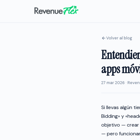
Volver al blog
Entendien
apps móvi
27 mar 2026 · Reven
Si llevas algún 
Bidding» y «head
objetivo — crear
— pero funcionan