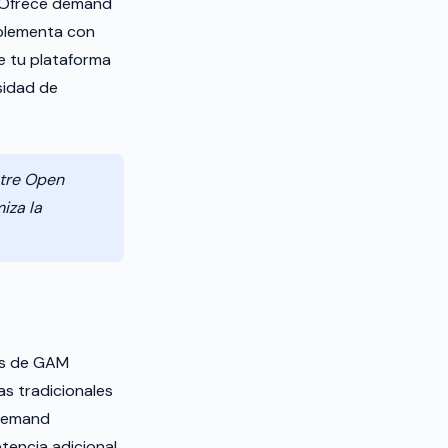
. Ofrece demand
mplementa con
de tu plataforma
sidad de
ntre Open
iza la
vés de GAM
as tradicionales
 demand
tencia adicional