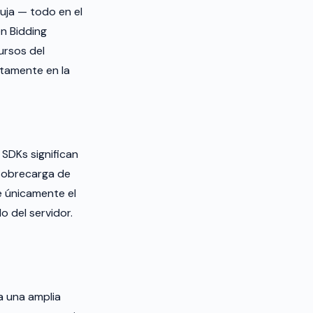
uja — todo en el
n Bidding
ursos del
ctamente en la
SDKs significan
 sobrecarga de
e únicamente el
 del servidor.
a una amplia