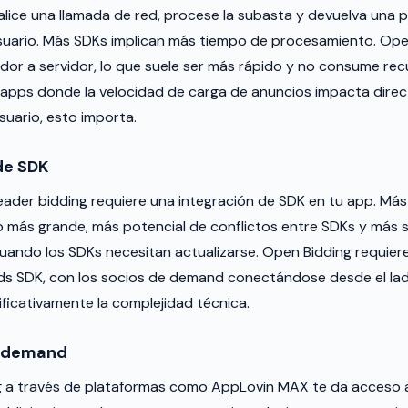
lice una llamada de red, procese la subasta y devuelva una p
usuario. Más SDKs implican más tiempo de procesamiento. Ope
idor a servidor, lo que suele ser más rápido y no consume rec
a apps donde la velocidad de carga de anuncios impacta dire
suario, esto importa.
de SDK
ader bidding requiere una integración de SDK en tu app. Más 
p más grande, más potencial de conflictos entre SDKs y más
ando los SDKs necesitan actualizarse. Open Bidding requier
s SDK, con los socios de demand conectándose desde el lado
ificativamente la complejidad técnica.
e demand
ng a través de plataformas como AppLovin MAX te da acceso 