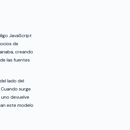
digo JavaScript
socios de
 ganaba, creando
de las fuentes
del lado del
. Cuando surge
a uno devuelve
tan este modelo