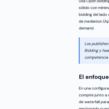
Usa Open Biddin
sólido con míni
bidding del lado 
de mediation (Ap
demand.
Los publisher
Bidding y hea
competencia 
El enfoque
En una configurac
compite junto a 
de waterfall par
gestionado puede