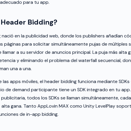
e adecuado para tu app.
 Header Bidding?
g nació en la publicidad web, donde los publishers añadían có
us páginas para solicitar simultáneamente pujas de múltiples 
llamar a su servidor de anuncios principal. La puja más alta
encia y eliminando el problema del waterfall secuencial, don
man una a una.
e las apps móviles, el header bidding funciona mediante SDKs 
cio de demand participante tiene un SDK integrado en tu app
publicitaria, todos los SDKs se llaman simultáneamente, cad
s alta gana. Tanto AppLovin MAX como Unity LevelPlay sopor
funciones de in-app bidding.