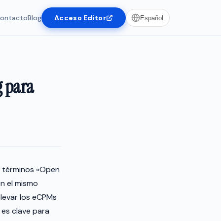
ontacto
Blog
Acceso Editor
Español
g para
os términos «Open
en el mismo
levar los eCPMs
 es clave para