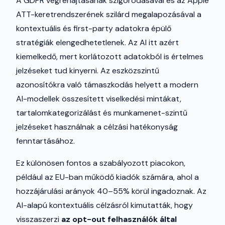
A GDPR végrehajtásának szigorodásával és az Apple
ATT-keretrendszerének szilárd megalapozásával a
kontextuális és first-party adatokra épülő
stratégiák elengedhetetlenek. Az AI itt azért
kiemelkedő, mert korlátozott adatokból is értelmes
jelzéseket tud kinyerni. Az eszközszintű
azonosítókra való támaszkodás helyett a modern
AI-modellek összesített viselkedési mintákat,
tartalomkategorizálást és munkamenet-szintű
jelzéseket használnak a célzási hatékonyság
fenntartásához.
Ez különösen fontos a szabályozott piacokon,
például az EU-ban működő kiadók számára, ahol a
hozzájárulási arányok 40–55% körül ingadoznak. Az
AI-alapú kontextuális célzásról kimutatták, hogy
visszaszerzi
az opt-out felhasználók által