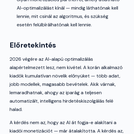
AI-optimalizálást kínál — mindig láthatónak kell
lennie, mit csinál az algoritmus, és szükség
esetén felülbírálhatónak kell lennie.
Előretekintés
2026 végére az AI-alapú optimalizálás
alapértelmezett lesz, nem kivétel. A korán alkalmazó
kiadók kumulatívan növelik előnyüket — több adat,
jobb modellek, magasabb bevételek. Akik várnak,
lemaradhatnak, ahogy az iparág a teljesen
automatizált, intelligens hirdetéskiszolgálás felé
halad.
A kérdés nem az, hogy az AI át fogja-e alakítani a
kiadói monetizációt — már átalakította. A kérdés az,