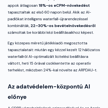
appok átlagosan
18%-os eCPM-növekedést
tapasztaltak az első 60 napon belül. Akik az AI-
padlókat intelligens waterfall-újrarendezéssel
kombinálták,
22–30%-os bevételnövekedésről
számoltak be korábbi kézi beállításaikhoz képest.
Egy közepes méretű játékkiadó megosztotta
tapasztalatait: miután egy kézzel kezelt 12 hálózatos
waterfallról AI-optimalizált licitelési beállításra
váltott, heti 15 órával csökkentette az operatív
terhelést, miközben 24%-kal növelte az ARPDAU-t.
Az adatvédelem-központú AI
előnye