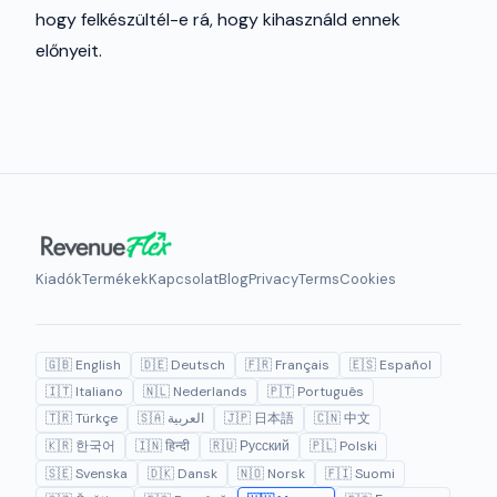
hogy felkészültél-e rá, hogy kihasználd ennek
előnyeit.
Kiadók
Termékek
Kapcsolat
Blog
Privacy
Terms
Cookies
🇬🇧 English
🇩🇪 Deutsch
🇫🇷 Français
🇪🇸 Español
🇮🇹 Italiano
🇳🇱 Nederlands
🇵🇹 Português
🇹🇷 Türkçe
🇸🇦 العربية
🇯🇵 日本語
🇨🇳 中文
🇰🇷 한국어
🇮🇳 हिन्दी
🇷🇺 Русский
🇵🇱 Polski
🇸🇪 Svenska
🇩🇰 Dansk
🇳🇴 Norsk
🇫🇮 Suomi