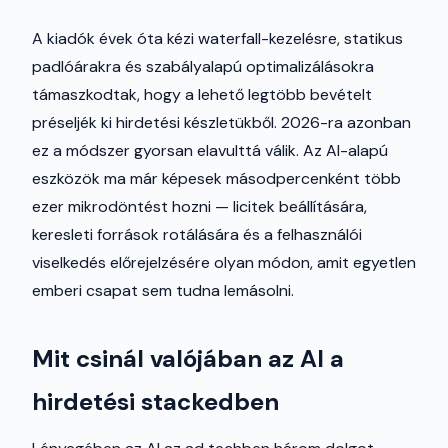
A kiadók évek óta kézi waterfall-kezelésre, statikus
padlóárakra és szabályalapú optimalizálásokra
támaszkodtak, hogy a lehető legtöbb bevételt
préseljék ki hirdetési készletükből. 2026-ra azonban
ez a módszer gyorsan elavulttá válik. Az AI-alapú
eszközök ma már képesek másodpercenként több
ezer mikrodöntést hozni — licitek beállítására,
keresleti források rotálására és a felhasználói
viselkedés előrejelzésére olyan módon, amit egyetlen
emberi csapat sem tudna lemásolni.
Mit csinál valójában az AI a
hirdetési stackedben