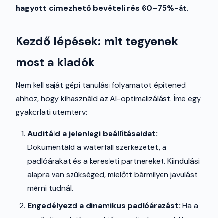
hagyott címezhető bevételi rés 60–75%-át
.
Kezdő lépések: mit tegyenek
most a kiadók
Nem kell saját gépi tanulási folyamatot építened
ahhoz, hogy kihasználd az AI-optimalizálást. Íme egy
gyakorlati ütemterv:
Auditáld a jelenlegi beállításaidat:
Dokumentáld a waterfall szerkezetét, a
padlóárakat és a keresleti partnereket. Kiindulási
alapra van szükséged, mielőtt bármilyen javulást
mérni tudnál.
Engedélyezd a dinamikus padlóárazást:
Ha a