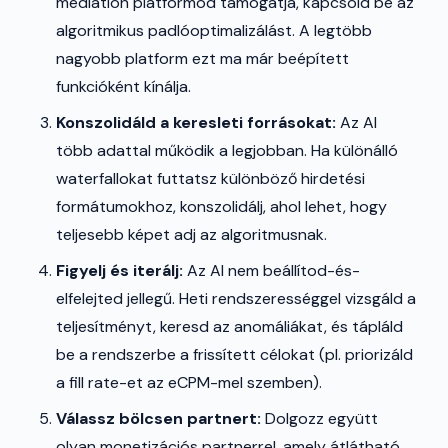
mediation platformod támogatja, kapcsold be az
algoritmikus padlóoptimalizálást. A legtöbb
nagyobb platform ezt ma már beépített
funkcióként kínálja.
Konszolidáld a keresleti forrásokat:
Az AI
több adattal működik a legjobban. Ha különálló
waterfallokat futtatsz különböző hirdetési
formátumokhoz, konszolidálj, ahol lehet, hogy
teljesebb képet adj az algoritmusnak.
Figyelj és iterálj:
Az AI nem beállítod-és-
elfelejted jellegű. Heti rendszerességgel vizsgáld a
teljesítményt, keresd az anomáliákat, és tápláld
be a rendszerbe a frissített célokat (pl. priorizáld
a fill rate-et az eCPM-mel szemben).
Válassz bölcsen partnert:
Dolgozz együtt
olyan monetizációs partnerrel, amely átlátható