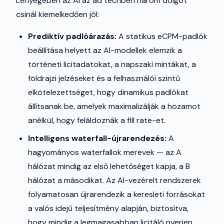
Lényegében az AI az ad techben három dolgot
csinál kiemelkedően jól:
Prediktív padlóárazás:
A statikus eCPM-padlók
beállítása helyett az AI-modellek elemzik a
történeti licitadatokat, a napszaki mintákat, a
földrajzi jelzéseket és a felhasználói szintű
elkötelezettséget, hogy dinamikus padlókat
állítsanak be, amelyek maximalizálják a hozamot
anélkül, hogy feláldoznák a fill rate-et.
Intelligens waterfall-újrarendezés:
A
hagyományos waterfallok merevek — az A
hálózat mindig az első lehetőséget kapja, a B
hálózat a másodikat. Az AI-vezérelt rendszerek
folyamatosan újrarendezik a keresleti forrásokat
a valós idejű teljesítmény alapján, biztosítva,
hogy mindig a legmagasabban licitáló nyerjen.