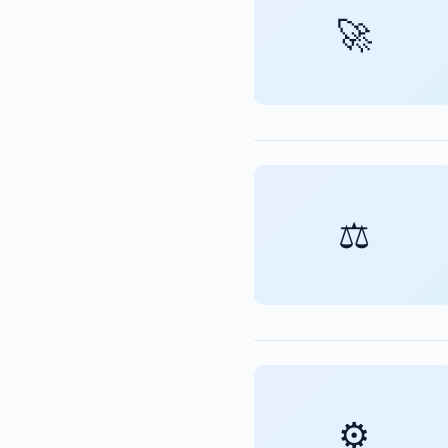
🚀
⚖️
⚙️