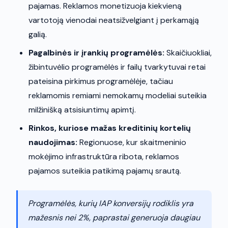
pajamas. Reklamos monetizuoja kiekvieną
vartotoją vienodai neatsižvelgiant į perkamąją
galią.
Pagalbinės ir įrankių programėlės:
Skaičiuokliai,
žibintuvėlio programėlės ir failų tvarkytuvai retai
pateisina pirkimus programėlėje, tačiau
reklamomis remiami nemokamų modeliai suteikia
milžinišką atsisiuntimų apimtį.
Rinkos, kuriose mažas kreditinių kortelių
naudojimas:
Regionuose, kur skaitmeninio
mokėjimo infrastruktūra ribota, reklamos
pajamos suteikia patikimą pajamų srautą.
Programėlės, kurių IAP konversijų rodiklis yra
mažesnis nei 2%, paprastai generuoja daugiau