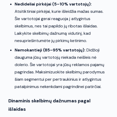
Nedideliai pirkėjai (5–10% vartotojų):
Atsitiktiniai pirkėjai, kurie išleidžia mažas sumas.
Šie vartotojai gerai reaguoja į atlygintus
skelbimus, nes tai papildo jų ribotas išlaidas.
Laikykite skelbimų dažnumą vidutinį, kad
nesupriešintumėte jų pirkimų ketinimo.
Nemokantieji (85–95% vartotojų):
Didžioji
dauguma jūsų vartotojų niekada neišleis nė
dolerio. Šie vartotojai yra jūsų reklamos pajamų
pagrindas. Maksimizuokite skelbimų parodymus
šiam segmentui per pertraukinius ir atlygintus
patalpinimus nekenkdami pagrindinei patirčiai.
Dinaminis skelbimų dažnumas pagal
išlaidas