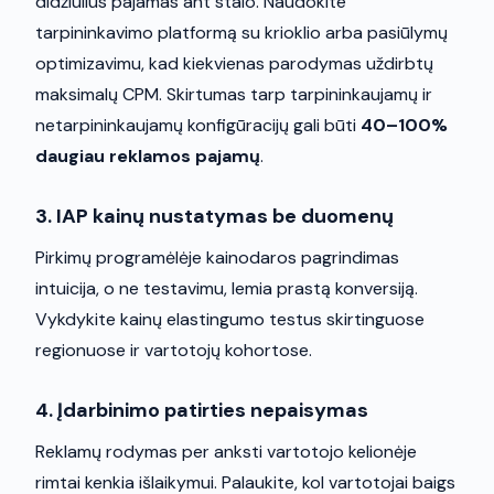
didžiulius pajamas ant stalo. Naudokite
tarpininkavimo platformą su krioklio arba pasiūlymų
optimizavimu, kad kiekvienas parodymas uždirbtų
maksimalų CPM. Skirtumas tarp tarpininkaujamų ir
netarpininkaujamų konfigūracijų gali būti
40–100%
daugiau reklamos pajamų
.
3. IAP kainų nustatymas be duomenų
Pirkimų programėlėje kainodaros pagrindimas
intuicija, o ne testavimu, lemia prastą konversiją.
Vykdykite kainų elastingumo testus skirtinguose
regionuose ir vartotojų kohortose.
4. Įdarbinimo patirties nepaisymas
Reklamų rodymas per anksti vartotojo kelionėje
rimtai kenkia išlaikymui. Palaukite, kol vartotojai baigs