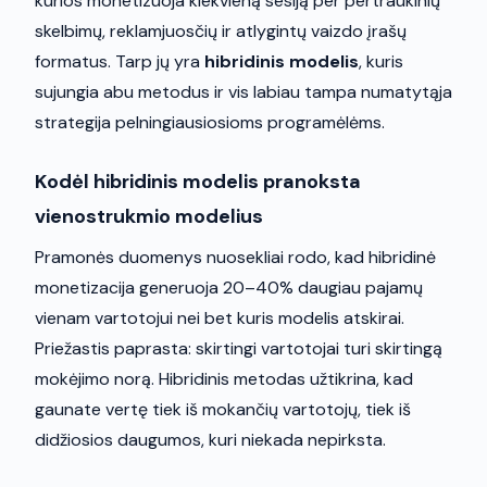
kurios monetizuoja kiekvieną sesiją per pertraukinių
skelbimų, reklamjuosčių ir atlygintų vaizdo įrašų
formatus. Tarp jų yra
hibridinis modelis
, kuris
sujungia abu metodus ir vis labiau tampa numatytąja
strategija pelningiausiosioms programėlėms.
Kodėl hibridinis modelis pranoksta
vienostrukmio modelius
Pramonės duomenys nuosekliai rodo, kad hibridinė
monetizacija generuoja 20–40% daugiau pajamų
vienam vartotojui nei bet kuris modelis atskirai.
Priežastis paprasta: skirtingi vartotojai turi skirtingą
mokėjimo norą. Hibridinis metodas užtikrina, kad
gaunate vertę tiek iš mokančių vartotojų, tiek iš
didžiosios daugumos, kuri niekada nepirksta.