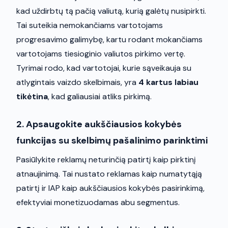
kad uždirbtų tą pačią valiutą, kurią galėtų nusipirkti.
Tai suteikia nemokančiams vartotojams
progresavimo galimybę, kartu rodant mokančiams
vartotojams tiesioginio valiutos pirkimo vertę.
Tyrimai rodo, kad vartotojai, kurie sąveikauja su
atlygintais vaizdo skelbimais, yra
4 kartus labiau
tikėtina
, kad galiausiai atliks pirkimą.
2. Apsaugokite aukščiausios kokybės
funkcijas su skelbimų pašalinimo parinktimi
Pasiūlykite reklamų neturinčią patirtį kaip pirktinį
atnaujinimą. Tai nustato reklamas kaip numatytąją
patirtį ir IAP kaip aukščiausios kokybės pasirinkimą,
efektyviai monetizuodamas abu segmentus.