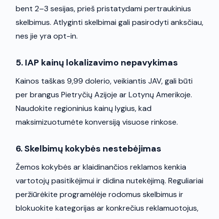
bent 2–3 sesijas, prieš pristatydami pertraukinius
skelbimus. Atlyginti skelbimai gali pasirodyti anksčiau,
nes jie yra opt-in.
5. IAP kainų lokalizavimo nepavykimas
Kainos taškas 9,99 dolerio, veikiantis JAV, gali būti
per brangus Pietryčių Azijoje ar Lotynų Amerikoje.
Naudokite regioninius kainų lygius, kad
maksimizuotumėte konversiją visuose rinkose.
6. Skelbimų kokybės nestebėjimas
Žemos kokybės ar klaidinančios reklamos kenkia
vartotojų pasitikėjimui ir didina nutekėjimą. Reguliariai
peržiūrėkite programėlėje rodomus skelbimus ir
blokuokite kategorijas ar konkrečius reklamuotojus,