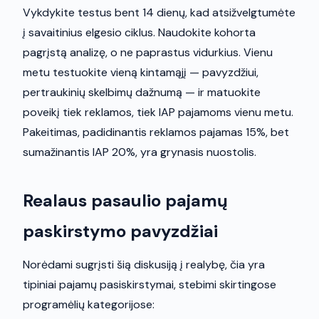
Vykdykite testus bent 14 dienų, kad atsižvelgtumėte
į savaitinius elgesio ciklus. Naudokite kohorta
pagrįstą analizę, o ne paprastus vidurkius. Vienu
metu testuokite vieną kintamąjį — pavyzdžiui,
pertraukinių skelbimų dažnumą — ir matuokite
poveikį tiek reklamos, tiek IAP pajamoms vienu metu.
Pakeitimas, padidinantis reklamos pajamas 15%, bet
sumažinantis IAP 20%, yra grynasis nuostolis.
Realaus pasaulio pajamų
paskirstymo pavyzdžiai
Norėdami sugrįsti šią diskusiją į realybę, čia yra
tipiniai pajamų pasiskirstymai, stebimi skirtingose
programėlių kategorijose: