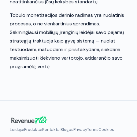
neatitinkančius jūsų kokybės standartų.
Tobulo monetizacijos derinio radimas yra nuolatinis
procesas, o ne vienkartinius sprendimas.
Sėkmingiausi mobiliųjų įrenginių leidėjai savo pajamų
strategiją traktuoja kaip gyvą sistemą — nuolat
testuodami, matuodami ir prisitaikydami, siekdami
maksimizuoti kiekvieno vartotojo, atidarančio savo
programėlę, vertę.
Leidėjai
Produktai
Kontaktai
Blogas
Privacy
Terms
Cookies