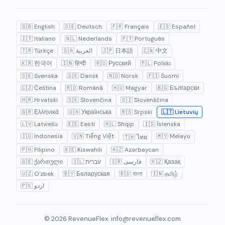
🇬🇧 English
🇩🇪 Deutsch
🇫🇷 Français
🇪🇸 Español
🇮🇹 Italiano
🇳🇱 Nederlands
🇵🇹 Português
🇹🇷 Türkçe
🇸🇦 العربية
🇯🇵 日本語
🇨🇳 中文
🇰🇷 한국어
🇮🇳 हिन्दी
🇷🇺 Русский
🇵🇱 Polski
🇸🇪 Svenska
🇩🇰 Dansk
🇳🇴 Norsk
🇫🇮 Suomi
🇨🇿 Čeština
🇷🇴 Română
🇭🇺 Magyar
🇧🇬 Български
🇭🇷 Hrvatski
🇸🇰 Slovenčina
🇸🇮 Slovenščina
🇬🇷 Ελληνικά
🇺🇦 Українська
🇷🇸 Srpski
🇱🇹 Lietuvių
🇱🇻 Latviešu
🇪🇪 Eesti
🇦🇱 Shqip
🇮🇸 Íslenska
🇮🇩 Indonesia
🇻🇳 Tiếng Việt
🇲🇾 Melayu
🇹🇭 ไทย
🇵🇭 Filipino
🇰🇪 Kiswahili
🇦🇿 Azərbaycan
🇬🇪 ქართული
🇮🇱 עברית
🇮🇷 فارسی
🇰🇿 Қазақ
🇺🇿 O'zbek
🇧🇾 Беларуская
🇧🇩 বাংলা
🇮🇳 தமிழ்
🇵🇰 اردو
© 2026 RevenueFlex.
info@revenueflex.com