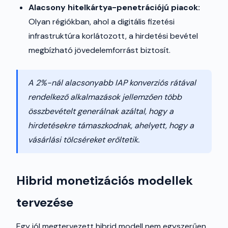
Alacsony hitelkártya-penetrációjú piacok:
Olyan régiókban, ahol a digitális fizetési
infrastruktúra korlátozott, a hirdetési bevétel
megbízható jövedelemforrást biztosít.
A 2%-nál alacsonyabb IAP konverziós rátával
rendelkező alkalmazások jellemzően több
összbevételt generálnak azáltal, hogy a
hirdetésekre támaszkodnak, ahelyett, hogy a
vásárlási tölcséreket erőltetik.
Hibrid monetizációs modellek
tervezése
Egy jól megtervezett hibrid modell nem egyszerűen