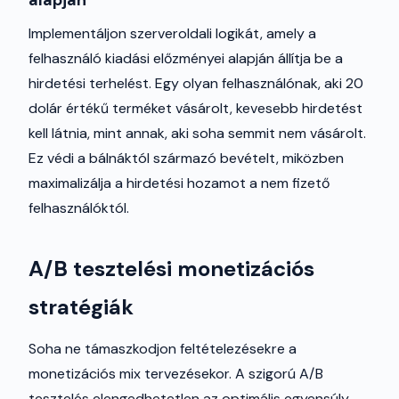
alapján
Implementáljon szerveroldali logikát, amely a
felhasználó kiadási előzményei alapján állítja be a
hirdetési terhelést. Egy olyan felhasználónak, aki 20
dolár értékű terméket vásárolt, kevesebb hirdetést
kell látnia, mint annak, aki soha semmit nem vásárolt.
Ez védi a bálnáktól származó bevételt, miközben
maximalizálja a hirdetési hozamot a nem fizető
felhasználóktól.
A/B tesztelési monetizációs
stratégiák
Soha ne támaszkodjon feltételezésekre a
monetizációs mix tervezésekor. A szigorú A/B
tesztelés elengedhetetlen az optimális egyensúly