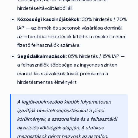
hirdetéseltávolításból áll.
Közösségi kaszinójátékok:
30% hirdetés / 70%
IAP — az érmék és zsetonok vásárlása dominál,
az interstitial hirdetések kitöltik a réseket a nem
fizető felhasználók számára.
Segédalkalmazások:
85% hirdetés / 15% IAP —
a felhasználók többsége az ingyenes szinten
marad, kis százalékuk frissít prémiumra a
hirdetésmentes élményért.
A legjövedelmezőbb kiadók folyamatosan
igazítják bevételmegosztásukat a piaci
körülmények, a szezonalitás és a felhasználói
akvizíciós költségek alapján. A statikus
megosztások pénzt hagynak az asztalon.