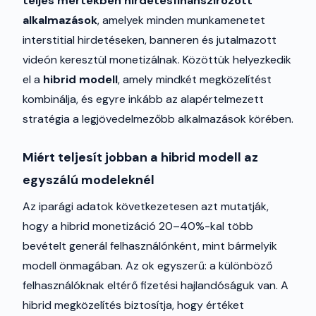
teljes mértékben hirdetésfinanszírozott
alkalmazások
, amelyek minden munkamenetet
interstitial hirdetéseken, banneren és jutalmazott
videón keresztül monetizálnak. Közöttük helyezkedik
el a
hibrid modell
, amely mindkét megközelítést
kombinálja, és egyre inkább az alapértelmezett
stratégia a legjövedelmezőbb alkalmazások körében.
Miért teljesít jobban a hibrid modell az
egyszálú modeleknél
Az iparági adatok következetesen azt mutatják,
hogy a hibrid monetizáció 20–40%-kal több
bevételt generál felhasználónként, mint bármelyik
modell önmagában. Az ok egyszerű: a különböző
felhasználóknak eltérő fizetési hajlandóságuk van. A
hibrid megközelítés biztosítja, hogy értéket