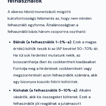
felhasználók
A sikeres hibrid monetizáció mögötti
kulcsfontosságú felismerés az, hogy nem minden
felhasználó egyforma. Általánosságban a
felhasználói bázis három csoportra osztható:
Bálnák (a felhasználók 1–2%-a):
Ezek a magas
értékű költők teszik ki az IAP bevétel 50–70%-át.
Ha túl sok hirdetést mutatunk nekik, az
bosszanthatja őket és csökkentheti kiadásaikat.
Fontolja meg a hirdetések csökkentését vagy
megszüntetését azon felhasználók számára, akik
egy bizonyos küszöb fölött költöttek.
Kishalak (a felhasználók 5–10%-a):
Alkalmi
vásárlók, akik kis összegeket költenek. Ezek a
felhasználók jól reagálnak a jutalmazott