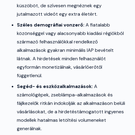
küszöböt, de szívesen megnéznek egy
jutalmazott videót egy extra életért.
Széles demográfiai vonzerő:
A fiatalabb
közönséggel vagy alacsonyabb kiadási régiókból
származó felhasználókkal rendelkező
alkalmazások gyakran minimális IAP bevételt
látnak. A hirdetések minden felhasználót
egyformán monetizálnak, vásárlóerőtől
függetlenül.
Segéd- és eszközalkalmazások:
A
számológépek, zseblámpa-alkalmazások és
fájlkezelők ritkán indokolják az alkalmazáson belüli
vásárlásokat, de a hirdetéstámogatott ingyenes
modellek hatalmas letöltési volumeneket
generálnak.