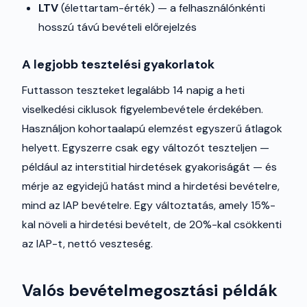
LTV
(élettartam-érték) — a felhasználónkénti
hosszú távú bevételi előrejelzés
A legjobb tesztelési gyakorlatok
Futtasson teszteket legalább 14 napig a heti
viselkedési ciklusok figyelembevétele érdekében.
Használjon kohortaalapú elemzést egyszerű átlagok
helyett. Egyszerre csak egy változót teszteljen —
például az interstitial hirdetések gyakoriságát — és
mérje az egyidejű hatást mind a hirdetési bevételre,
mind az IAP bevételre. Egy változtatás, amely 15%-
kal növeli a hirdetési bevételt, de 20%-kal csökkenti
az IAP-t, nettó veszteség.
Valós bevételmegosztási példák