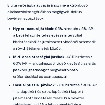
E vita valóságba ágyazásához íme a különböző
alkalmazáskategóriákban megfigyelt tipikus
bevételmegosztások:
Hyper-casual játékok:
95% hirdetés / 5% IAP —
a bevétel szinte teljes egésze interstitial
hirdetésekből és jutalmazott videóból származik
a rövid játékmenetek között.
Mid-core stratégiai játékok:
40% hirdetés /
60% IAP — a jutalmazott videó kiegészíti az erős
játékbeli gazdaságot megvásárolható
erőforrásokkal és csatapasszal.
Casual puzzle-játékok:
70% hirdetés / 30% IAP
— a tippekért és extra lépésekért kapott
jutalmazott hirdetések teszik ki a bevétel
többségét, az IAP a fejlesztésekből és a