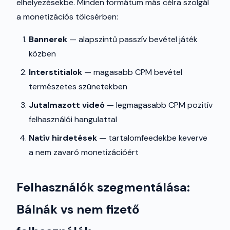
elhelyezésekbe. Minden formátum más célra szolgál
a monetizációs tölcsérben:
Bannerek
— alapszintű passzív bevétel játék
közben
Interstitialok
— magasabb CPM bevétel
természetes szünetekben
Jutalmazott videó
— legmagasabb CPM pozitív
felhasználói hangulattal
Natív hirdetések
— tartalomfeedekbe keverve
a nem zavaró monetizációért
Felhasználók szegmentálása:
Bálnák vs nem fizető