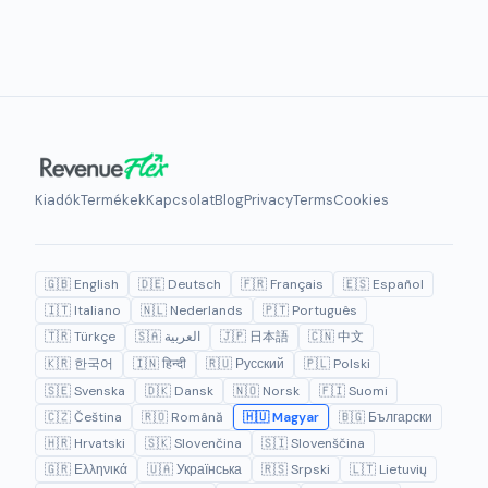
Kiadók
Termékek
Kapcsolat
Blog
Privacy
Terms
Cookies
🇬🇧 English
🇩🇪 Deutsch
🇫🇷 Français
🇪🇸 Español
🇮🇹 Italiano
🇳🇱 Nederlands
🇵🇹 Português
🇹🇷 Türkçe
🇸🇦 العربية
🇯🇵 日本語
🇨🇳 中文
🇰🇷 한국어
🇮🇳 हिन्दी
🇷🇺 Русский
🇵🇱 Polski
🇸🇪 Svenska
🇩🇰 Dansk
🇳🇴 Norsk
🇫🇮 Suomi
🇨🇿 Čeština
🇷🇴 Română
🇭🇺 Magyar
🇧🇬 Български
🇭🇷 Hrvatski
🇸🇰 Slovenčina
🇸🇮 Slovenščina
🇬🇷 Ελληνικά
🇺🇦 Українська
🇷🇸 Srpski
🇱🇹 Lietuvių