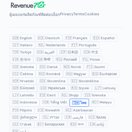
Privacy
Terms
Cookies
ผู้เผยแพร่
ผลิตภัณฑ์
ติดต่อ
บล็อก
🇬🇧 English
🇩🇪 Deutsch
🇫🇷 Français
🇪🇸 Español
🇮🇹 Italiano
🇳🇱 Nederlands
🇵🇹 Português
🇹🇷 Türkçe
🇸🇦 العربية
🇯🇵 日本語
🇨🇳 中文
🇰🇷 한국어
🇮🇳 हिन्दी
🇷🇺 Русский
🇵🇱 Polski
🇸🇪 Svenska
🇩🇰 Dansk
🇳🇴 Norsk
🇫🇮 Suomi
🇨🇿 Čeština
🇷🇴 Română
🇭🇺 Magyar
🇧🇬 Български
🇭🇷 Hrvatski
🇸🇰 Slovenčina
🇸🇮 Slovenščina
🇬🇷 Ελληνικά
🇺🇦 Українська
🇷🇸 Srpski
🇱🇹 Lietuvių
🇱🇻 Latviešu
🇪🇪 Eesti
🇦🇱 Shqip
🇮🇸 Íslenska
🇮🇩 Indonesia
🇻🇳 Tiếng Việt
🇲🇾 Melayu
🇹🇭 ไทย
🇵🇭 Filipino
🇰🇪 Kiswahili
🇦🇿 Azərbaycan
🇬🇪 ქართული
🇮🇱 עברית
🇮🇷 فارسی
🇰🇿 Қазақ
🇺🇿 O'zbek
🇧🇾 Беларуская
🇧🇩 বাংলা
🇮🇳 தமிழ்
🇵🇰 اردو