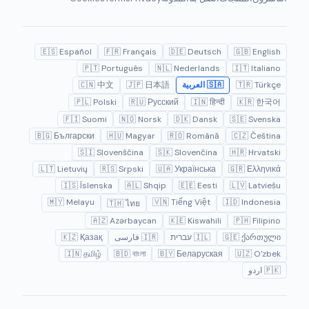
🇪🇸 Español
🇫🇷 Français
🇩🇪 Deutsch
🇬🇧 English
🇵🇹 Português
🇳🇱 Nederlands
🇮🇹 Italiano
🇹🇷 Türkçe
🇸🇦 العربية
🇯🇵 日本語
🇨🇳 中文
🇵🇱 Polski
🇷🇺 Русский
🇮🇳 हिन्दी
🇰🇷 한국어
🇫🇮 Suomi
🇳🇴 Norsk
🇩🇰 Dansk
🇸🇪 Svenska
🇧🇬 Български
🇭🇺 Magyar
🇷🇴 Română
🇨🇿 Čeština
🇸🇮 Slovenščina
🇸🇰 Slovenčina
🇭🇷 Hrvatski
🇱🇹 Lietuvių
🇷🇸 Srpski
🇺🇦 Українська
🇬🇷 Ελληνικά
🇮🇸 Íslenska
🇦🇱 Shqip
🇪🇪 Eesti
🇱🇻 Latviešu
🇲🇾 Melayu
🇻🇳 Tiếng Việt
🇮🇩 Indonesia
🇹🇭 ไทย
🇦🇿 Azərbaycan
🇰🇪 Kiswahili
🇵🇭 Filipino
🇬🇪 ქართული
🇮🇱 עברית
🇮🇷 فارسی
🇰🇿 Қазақ
🇮🇳 தமிழ்
🇧🇩 বাংলা
🇧🇾 Беларуская
🇺🇿 O'zbek
🇵🇰 اردو