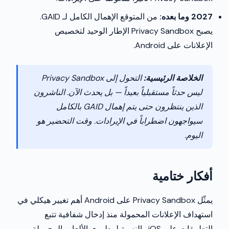
2027 وما بعده:
من المتوقع الإهمال الكامل لـ GAID.
يصبح Privacy Sandbox الإطار الوحيد لتخصيص
الإعلانات على Android.
الخلاصة الرئيسية:
التحول إلى Privacy Sandbox
ليس حدثاً مستقبلياً بعيداً — بل يحدث الآن. الناشرون
الذين ينتظرون حتى يتم إهمال GAID بالكامل
سيواجهون اضطراباً في الإيرادات. وقت التحضير هو
اليوم.
أفكار ختامية
يمثّل Privacy Sandbox على Android أهم تغيير هيكلي في
استهداف الإعلانات المحمولة منذ إدخال شفافية تتبع
التطبيقات على iOS. بالنسبة لمطوري الألعاب المحمولة