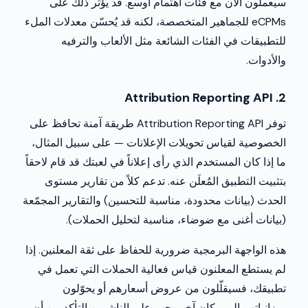
سيعملون الآن مع فئات اهتمام أوسع. قد يؤثر ذلك على
eCPMs للجماهير المتخصصة، لكنه قد يُحسّن معدلات الملء
للتطبيقات في الفئات الشائعة مثل الألعاب والترفيه
والأدوات.
2. Attribution Reporting API
توفر Attribution Reporting API طريقة آمنة تحافظ على
الخصوصية لقياس تحويلات الإعلانات — على سبيل المثال،
ما إذا كان المستخدم الذي رأى إعلاناً في لعبتك قد قام لاحقاً
بتثبيت التطبيق المُعلَن عنه. تدعم كلاً من تقارير مستوى
الحدث (بيانات محدودة، مناسبة للتحسين) والتقارير المجمّعة
(بيانات أغنى مع ضوضاء، مناسبة لتحليل الحملات).
هذه الواجهة البرمجية ضرورية للحفاظ على ثقة المعلنين. إذا
لم يستطع المعلنون قياس فعالية الحملات التي تعمل في
تطبيقك، فسيقلّلون من عروض أسعارهم أو يحوّلون
ميزانياتهم إلى مكان آخر. يجب على الناشرين التأكد من أن