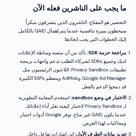
ما يجب على الناشرين فعله الآن
التحضير هو المفتاح. الناشرون الذين يتصرفون مبكراً
سيحظون بميزة تنافسية عندما يتم إهمال GAID بالكامل.
إليك الخطوات التي يجب اتخاذها:
مراجعة حزمة SDK:
تأكد من أن منصة وساطة الإعلانات
لديك وجميع SDKs لشركاء الطلب تدعم واجهات برمجة
تطبيقات Privacy Sandbox. اللاعبون الرئيسيون مثل
Google Ad Manager وAdMob ومعظم SSPs الكبيرة
قد دمجوا الدعم بالفعل.
الاختبار في وضع sandbox:
استخدم المعاينة التطويرية
لـ Privacy Sandbox لاختبار كيفية تغيّر أداء إعلاناتك
عندما يكون GAID غير متاح. توفر Google أدوات اختبار
ومحاكيات لهذا الغرض.
تعزيز بيانات الطرف الأول:
ابنِ إشارات تفاعل داخل