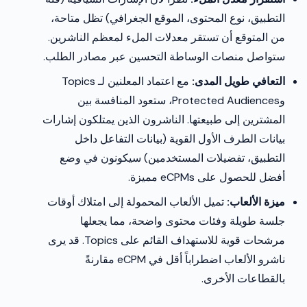
التطبيق، نوع المحتوى، الموقع الجغرافي) تظل متاحة،
من المتوقع أن تستقر معدلات الملء لمعظم الناشرين.
ستواصل منصات الوساطة التحسين عبر مصادر الطلب.
التعافي طويل المدى:
مع اعتماد المعلنين لـ Topics
وProtected Audiences، ستعود المنافسة بين
المشترين إلى طبيعتها. الناشرون الذين يمتلكون إشارات
بيانات الطرف الأول القوية (بيانات التفاعل داخل
التطبيق، تفضيلات المستخدمين) سيكونون في وضع
أفضل للحصول على eCPMs مميزة.
ميزة الألعاب:
تميل الألعاب المحمولة إلى امتلاك أوقات
جلسة طويلة وفئات محتوى واضحة، مما يجعلها
مرشحات قوية للاستهداف القائم على Topics. قد يرى
ناشرو الألعاب اضطراباً أقل في eCPM مقارنةً
بالقطاعات الأخرى.