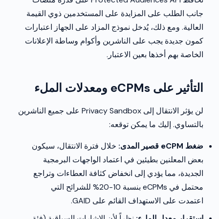
جانب الطلب على المزايدة على المستخدمين ذوي القيمة
العالية. ومع ذلك، يُدخل نموذج المزاد على الجهاز اعتبارات
كمون جديدة يجب على الناشرين وأكوام وساطة الإعلانات
الخاصة بهم أخذها بعين الاعتبار.
التأثير على eCPMs ومعدلات الملء
لن يؤثر الانتقال إلى Privacy Sandbox على جميع الناشرين
بالتساوي. إليك ما يمكن توقعه:
ضغط eCPM قصير المدى:
خلال فترة الانتقال، سيكون
بعض المعلنين بطيئين في اعتماد الواجهات البرمجية
الجديدة، مما يؤدي إلى انخفاض كثافة العطاءات وتراجع
محتمل في eCPMs بنسبة 10-20% للشرائح التي
اعتمدت على الاستهداف القائم على GAID.
استقرار معدل الملء:
نظراً لأن الإشارات السياقية (فئة