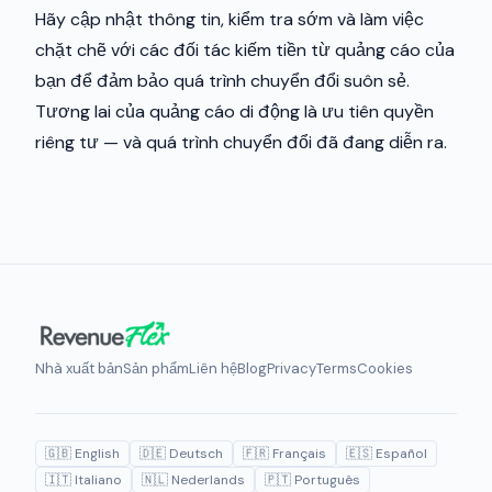
Hãy cập nhật thông tin, kiểm tra sớm và làm việc
chặt chẽ với các đối tác kiếm tiền từ quảng cáo của
bạn để đảm bảo quá trình chuyển đổi suôn sẻ.
Tương lai của quảng cáo di động là ưu tiên quyền
riêng tư — và quá trình chuyển đổi đã đang diễn ra.
Nhà xuất bản
Sản phẩm
Liên hệ
Blog
Privacy
Terms
Cookies
🇬🇧 English
🇩🇪 Deutsch
🇫🇷 Français
🇪🇸 Español
🇮🇹 Italiano
🇳🇱 Nederlands
🇵🇹 Português