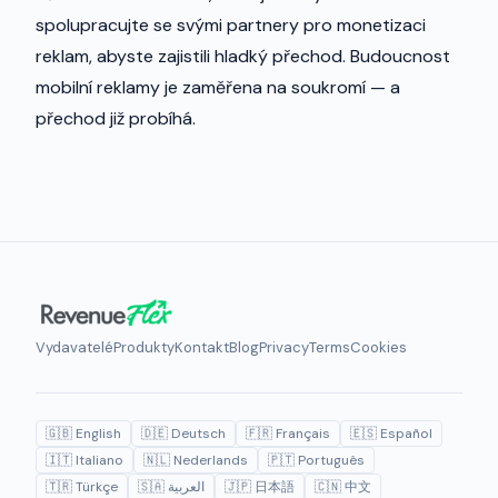
spolupracujte se svými partnery pro monetizaci
reklam, abyste zajistili hladký přechod. Budoucnost
mobilní reklamy je zaměřena na soukromí — a
přechod již probíhá.
Vydavatelé
Produkty
Kontakt
Blog
Privacy
Terms
Cookies
🇬🇧 English
🇩🇪 Deutsch
🇫🇷 Français
🇪🇸 Español
🇮🇹 Italiano
🇳🇱 Nederlands
🇵🇹 Português
🇹🇷 Türkçe
🇸🇦 العربية
🇯🇵 日本語
🇨🇳 中文