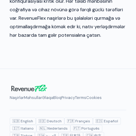
konfiqurasiyası kritik olur. Hər tələb mənbəsinin
coğrafiya və cihaz növünə görə fərqli güclü tərəfləri
var. RevenueFlex naşirlərə bu şəlalələri qurmağa və
optimallaşdırmağa kömək edir ki, nativ yerləşdirmələr
hər bazarda tam gəlir potensialına çatsın.
Naşirlər
Məhsullar
Əlaqə
Bloq
Privacy
Terms
Cookies
🇬🇧 English
🇩🇪 Deutsch
🇫🇷 Français
🇪🇸 Español
🇮🇹 Italiano
🇳🇱 Nederlands
🇵🇹 Português
🇹🇷 Türkçe
🇸🇦 العربية
🇯🇵 日本語
🇨🇳 中文