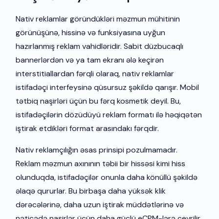
Nativ reklamlar göründükləri məzmun mühitinin
görünüşünə, hissinə və funksiyasına uyğun
hazırlanmış reklam vahidləridir. Sabit düzbucaqlı
bannerlərdən və ya tam ekranı ələ keçirən
interstitiallardan fərqli olaraq, nativ reklamlar
istifadəçi interfeysinə qüsursuz şəkildə qarışır. Mobil
tətbiq naşirləri üçün bu fərq kosmetik deyil. Bu,
istifadəçilərin dözüdüyü reklam formatı ilə həqiqətən
iştirak etdikləri format arasındakı fərqdir.
Nativ reklamçılığın əsas prinsipi pozulmamadır.
Reklam məzmun axınının təbii bir hissəsi kimi hiss
olunduqda, istifadəçilər onunla daha könüllü şəkildə
əlaqə qururlar. Bu birbaşa daha yüksək klik
dərəcələrinə, daha uzun iştirak müddətlərinə və
nəticədə naşirlər üçün daha güclü eCPM-lərə çevrilir.