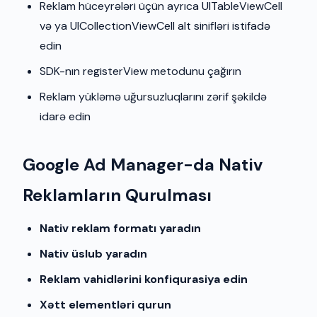
Reklam hüceyrələri üçün ayrıca UITableViewCell
və ya UICollectionViewCell alt sinifləri istifadə
edin
SDK-nın registerView metodunu çağırın
Reklam yükləmə uğursuzluqlarını zərif şəkildə
idarə edin
Google Ad Manager-da Nativ
Reklamların Qurulması
Nativ reklam formatı yaradın
Nativ üslub yaradın
Reklam vahidlərini konfiqurasiya edin
Xətt elementləri qurun