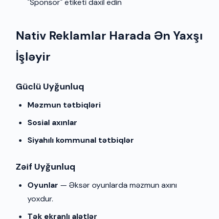
"Sponsor" etiketi daxil edin
Nativ Reklamlar Harada Ən Yaxşı
İşləyir
Güclü Uyğunluq
Məzmun tətbiqləri
Sosial axınlar
Siyahılı kommunal tətbiqlər
Zəif Uyğunluq
Oyunlar
— Əksər oyunlarda məzmun axını
yoxdur.
Tək ekranlı alətlər