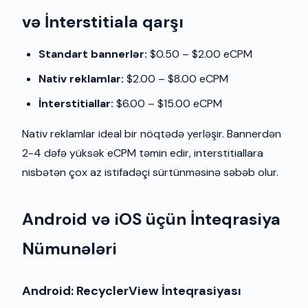
və İnterstitiala qarşı
Standart bannerlər:
$0.50 – $2.00 eCPM
Nativ reklamlar:
$2.00 – $8.00 eCPM
İnterstitiallar:
$6.00 – $15.00 eCPM
Nativ reklamlar ideal bir nöqtədə yerləşir. Bannerdən
2-4 dəfə yüksək eCPM təmin edir, interstitiallara
nisbətən çox az istifadəçi sürtünməsinə səbəb olur.
Android və iOS üçün İnteqrasiya
Nümunələri
Android: RecyclerView İnteqrasiyası