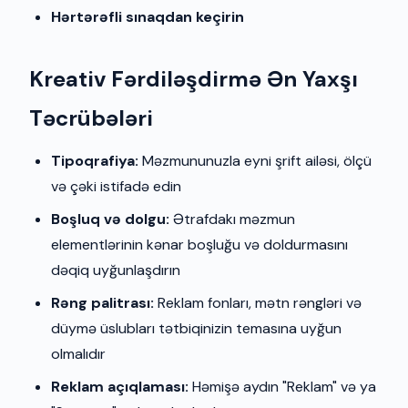
Hərtərəfli sınaqdan keçirin
Kreativ Fərdiləşdirmə Ən Yaxşı
Təcrübələri
Tipoqrafiya:
Məzmununuzla eyni şrift ailəsi, ölçü
və çəki istifadə edin
Boşluq və dolgu:
Ətrafdakı məzmun
elementlərinin kənar boşluğu və doldurmasını
dəqiq uyğunlaşdırın
Rəng palitrası:
Reklam fonları, mətn rəngləri və
düymə üslubları tətbiqinizin temasına uyğun
olmalıdır
Reklam açıqlaması:
Həmişə aydın "Reklam" və ya