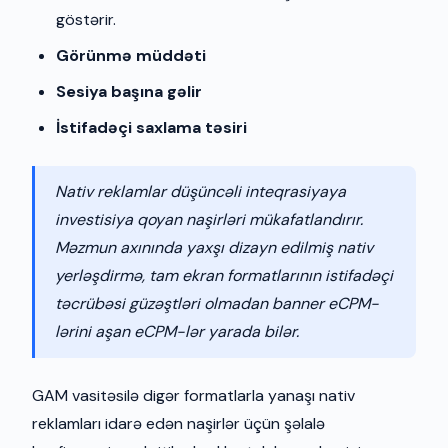
göstərir.
Görünmə müddəti
Sesiya başına gəlir
İstifadəçi saxlama təsiri
Nativ reklamlar düşüncəli inteqrasiyaya
investisiya qoyan naşirləri mükafatlandırır.
Məzmun axınında yaxşı dizayn edilmiş nativ
yerləşdirmə, tam ekran formatlarının istifadəçi
təcrübəsi güzəştləri olmadan banner eCPM-
lərini aşan eCPM-lər yarada bilər.
GAM vasitəsilə digər formatlarla yanaşı nativ
reklamları idarə edən naşirlər üçün şəlalə