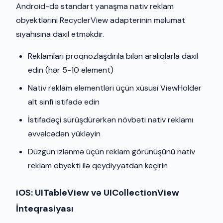
Android-də standart yanaşma nativ reklam
obyektlərini RecyclerView adapterinin məlumat
siyahısına daxil etməkdir.
Reklamları proqnozlaşdırıla bilən aralıqlarla daxil
edin (hər 5-10 element)
Nativ reklam elementləri üçün xüsusi ViewHolder
alt sinfi istifadə edin
İstifadəçi sürüşdürərkən növbəti nativ reklamı
əvvəlcədən yükləyin
Düzgün izlənmə üçün reklam görünüşünü nativ
reklam obyekti ilə qeydiyyatdan keçirin
iOS: UITableView və UICollectionView
İnteqrasiyası