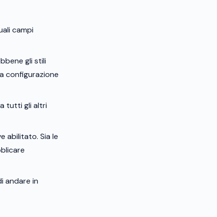
uali campi
bene gli stili
 la configurazione
tutti gli altri
 abilitato. Sia le
blicare
di andare in