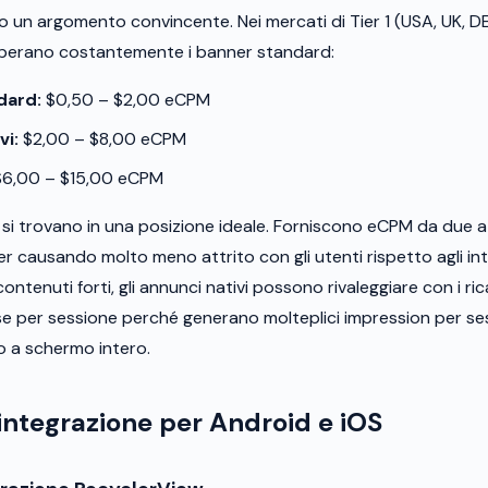
 un argomento convincente. Nei mercati di Tier 1 (USA, UK, DE,
uperano costantemente i banner standard:
dard:
$0,50 – $2,00 eCPM
vi:
$2,00 – $8,00 eCPM
6,00 – $15,00 eCPM
i si trovano in una posizione ideale. Forniscono eCPM da due 
er causando molto meno attrito con gli utenti rispetto agli inter
ontenuti forti, gli annunci nativi possono rivaleggiare con i rica
base per sessione perché generano molteplici impression per s
o a schermo intero.
 integrazione per Android e iOS