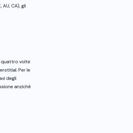
 AU, CA), gli
a quattro volte
stitial. Per le
vi degli
essione anziché