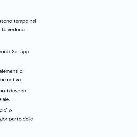
vestono tempo nel
tante vedono
nuti. Se l'app
elementi di
ne nativa.
lsanti devono
iale.
cio" o
ior parte delle