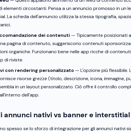
feed
— Questi appaiono all'interno di un feed di contenuti sco
li elementi circostanti. Pensa a un annuncio promosso in un le
ial. La scheda dell'annuncio utilizza la stessa tipografia, spazi
anici.
accomandazione dei contenuti
— Tipicamente posizionati all
 una pagina di contenuto, suggeriscono contenuti sponsorizza
ni organiche. Funzionano bene nelle app ricche di contenuti c
p di riviste.
vi con rendering personalizzato
— L'opzione più flessibile. 
fornisce risorse grezze (titolo, descrizione, icona, immagine, 
ssembla in un layout personalizzato. Ciò offre il controllo comp
all'interno dell'app.
 annunci nativi vs banner e interstitial
no spesso se lo sforzo di integrazione per gli annunci nativi sia 