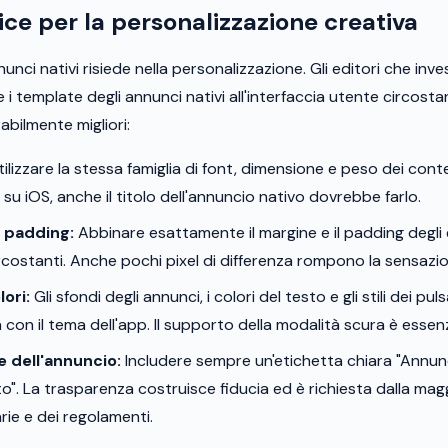
ice per la personalizzazione creativa
nnunci nativi risiede nella personalizzazione. Gli editori che in
 i template degli annunci nativi all'interfaccia utente circos
abilmente migliori:
ilizzare la stessa famiglia di font, dimensione e peso dei conte
o su iOS, anche il titolo dell'annuncio nativo dovrebbe farlo.
 padding:
Abbinare esattamente il margine e il padding degli 
costanti. Anche pochi pixel di differenza rompono la sensazio
lori:
Gli sfondi degli annunci, i colori del testo e gli stili dei pu
a con il tema dell'app. Il supporto della modalità scura è essenz
e dell'annuncio:
Includere sempre un'etichetta chiara "Annun
o". La trasparenza costruisce fiducia ed è richiesta dalla magg
arie e dei regolamenti.