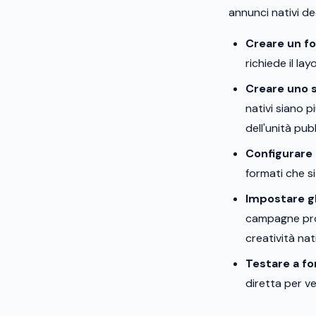
annunci nativi de
Creare un fo
richiede il la
Creare uno s
nativi siano p
dell'unità pub
Configurare 
formati che s
Impostare gl
campagne pro
creatività nat
Testare a f
diretta per ve