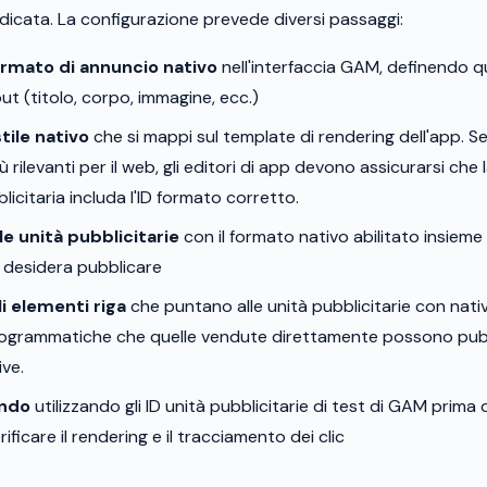
dicata. La configurazione prevede diversi passaggi:
rmato di annuncio nativo
nell'interfaccia GAM, definendo q
yout (titolo, corpo, immagine, ecc.)
tile nativo
che si mappi sul template di rendering dell'app. Seb
iù rilevanti per il web, gli editori di app devono assicurarsi che
blicitaria includa l'ID formato corretto.
le unità pubblicitarie
con il formato nativo abilitato insieme a 
i desidera pubblicare
i elementi riga
che puntano alle unità pubblicitarie con native
grammatiche che quelle vendute direttamente possono pub
ive.
ondo
utilizzando gli ID unità pubblicitarie di test di GAM prima 
rificare il rendering e il tracciamento dei clic