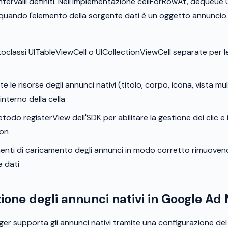
ntervalli definiti. Nell'implementazione cellForRowAt, dequeue 
quando l'elemento della sorgente dati è un oggetto annuncio.
toclassi UITableViewCell o UICollectionViewCell separate per le
e le risorse degli annunci nativi (titolo, corpo, icona, vista mul
'interno della cella
todo registerView dell'SDK per abilitare la gestione dei clic e
ion
limenti di caricamento degli annunci in modo corretto rimuove
e dati
ione degli annunci nativi in Google A
r supporta gli annunci nativi tramite una configurazione del