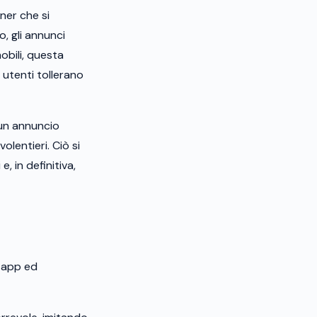
ner che si
o, gli annunci
mobili, questa
 utenti tollerano
 un annuncio
olentieri. Ciò si
, in definitiva,
i app ed