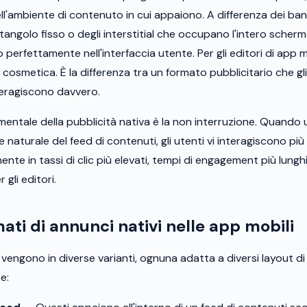
ell'ambiente di contenuto in cui appaiono. A differenza dei ban
tangolo fisso o degli interstitial che occupano l'intero scherm
no perfettamente nell'interfaccia utente. Per gli editori di app 
 cosmetica. È la differenza tra un formato pubblicitario che gli
teragiscono davvero.
amentale della pubblicità nativa è la non interruzione. Quando
naturale del feed di contenuti, gli utenti vi interagiscono più v
te in tassi di clic più elevati, tempi di engagement più lunghi e
 gli editori.
mati di annunci nativi nelle app mobili
i vengono in diverse varianti, ognuna adatta a diversi layout d
e: