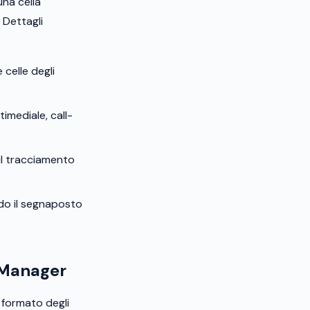
una cella
 Dettagli
 celle degli
timediale, call-
 il tracciamento
ndo il segnaposto
d Manager
 formato degli