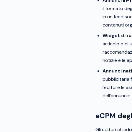
Annunci in-
il formato deg
in un feed soc
contenuti org
Widget di r
articolo o di
raccomandazio
notizie e le ap
Annunci nati
pubblicitaria 
l'editore le a
dell'annuncio 
eCPM degli
Gli editori chiedo