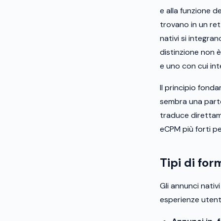
e alla funzione d
trovano in un ret
nativi si integra
distinzione non è
e uno con cui in
Il principio fond
sembra una parte 
traduce direttamen
eCPM più forti per
Tipi di for
Gli annunci nativ
esperienze utent