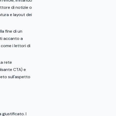
rrevole, imitando
ttore di notizie o
atura e layout dei
a fine di un
ti accanto a
ome i lettori di
La rete
pulsante CTA) e
leto sull'aspetto
giustificato. I