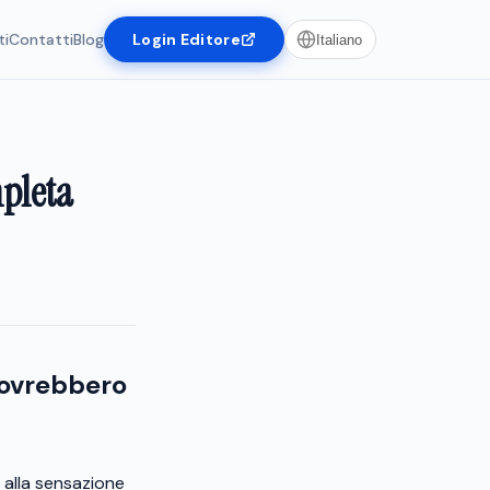
ti
Contatti
Blog
Login Editore
Italiano
mpleta
 dovrebbero
, alla sensazione