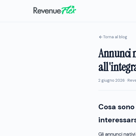
Torna al blog
Annunci n
all'integr
2 giugno 2026 · Re
Cosa sono 
interessar
Gli annunci nativ