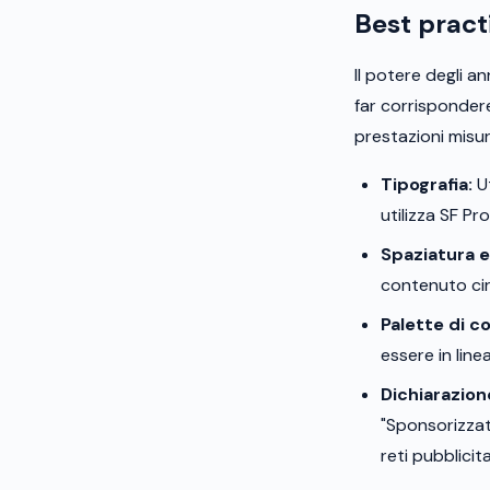
Best pract
Il potere degli a
far corrispondere
prestazioni misur
Tipografia:
Ut
utilizza SF Pr
Spaziatura e
contenuto cir
Palette di co
essere in line
Dichiarazion
"Sponsorizzat
reti pubblicit