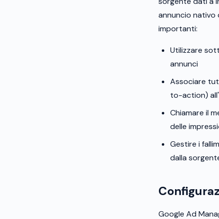
sorgente dati a i
annuncio nativo 
importanti:
Utilizzare sot
annunci
Associare tutt
to-action) all
Chiamare il me
delle impress
Gestire i fal
dalla sorgent
Configuraz
Google Ad Manage