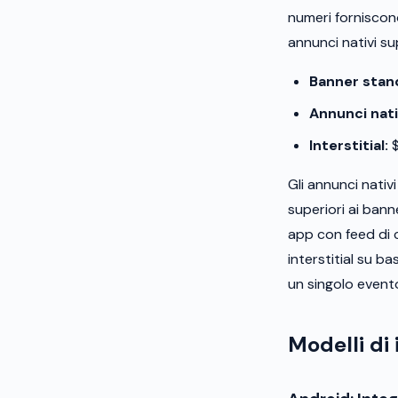
numeri forniscono
annunci nativi s
Banner stan
Annunci nati
Interstitial:
$
Gli annunci nativ
superiori ai bann
app con feed di c
interstitial su 
un singolo event
Modelli di