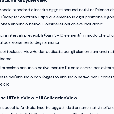
grazione RecyclerView
roccio standard è inserire oggetti annunci nativi nell'elenco d
 L'adapter controlla il tipo di elemento in ogni posizione e gon
vista annuncio nativo. Considerazioni chiave includono:
ci a intervalli prevedibili (ogni 5–10 elementi) in modo che gli 
ul posizionamento degli annunci
 sottoclasse ViewHolder dedicata per gli elementi annunci nativ
risorse
il prossimo annuncio nativo mentre l'utente scorre per evitare
 vista dell'annuncio con l'oggetto annuncio nativo per il corre
e clic
ione UITableView e UICollectionView
 rispecchia Android. Inserire oggetti dati annunci nativi nell'arr