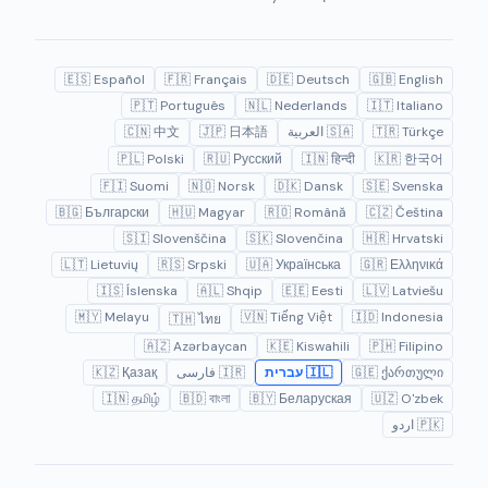
🇪🇸 Español
🇫🇷 Français
🇩🇪 Deutsch
🇬🇧 English
🇵🇹 Português
🇳🇱 Nederlands
🇮🇹 Italiano
🇹🇷 Türkçe
🇸🇦 العربية
🇯🇵 日本語
🇨🇳 中文
🇵🇱 Polski
🇷🇺 Русский
🇮🇳 हिन्दी
🇰🇷 한국어
🇫🇮 Suomi
🇳🇴 Norsk
🇩🇰 Dansk
🇸🇪 Svenska
🇧🇬 Български
🇭🇺 Magyar
🇷🇴 Română
🇨🇿 Čeština
🇸🇮 Slovenščina
🇸🇰 Slovenčina
🇭🇷 Hrvatski
🇱🇹 Lietuvių
🇷🇸 Srpski
🇺🇦 Українська
🇬🇷 Ελληνικά
🇮🇸 Íslenska
🇦🇱 Shqip
🇪🇪 Eesti
🇱🇻 Latviešu
🇲🇾 Melayu
🇻🇳 Tiếng Việt
🇮🇩 Indonesia
🇹🇭 ไทย
🇦🇿 Azərbaycan
🇰🇪 Kiswahili
🇵🇭 Filipino
🇬🇪 ქართული
🇮🇱 עברית
🇮🇷 فارسی
🇰🇿 Қазақ
🇮🇳 தமிழ்
🇧🇩 বাংলা
🇧🇾 Беларуская
🇺🇿 O'zbek
🇵🇰 اردو