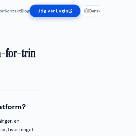
ter
Kontakt
Blog
Udgiver Login
Dansk
-for-trin
latform?
inger, en
 ser, hvor meget