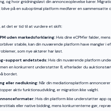
ning, og hvor gnidningsløst din annonceoplevelse kører. Migra
 at blive på en suboptimal platform medfører en sammensatte 
 at det er tid til at vurdere et skift:
PM uden markedsforklaring:
Hvis dine eCPM'er falder, men
rbliver stabile, kan din nuværende platform have mangler i ef
oblemer, som nye aktører har løst.
ng-support andetsteds:
Hvis din nuværende platform unde
men en konkurrent understøtter 8, efterlader du auktionstæ
å bordet.
g eller nedlukning:
Når din mediationsplatform annoncerer 
stopper aktiv funktionsudvikling, er migration ikke valgfri.
annonceformater:
Hvis din platform ikke understøtter app 
erstitials eller native bidding, mens konkurrenterne gør, repr