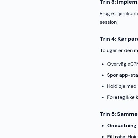
Trin 3: Implem
Brug et fjernkonf
session.
Trin 4: Kør par
To uger er den m
Overvåg eCPM,
Spor app-stab
Hold øje med
Foretag ikke 
Trin 5: Samme
Omsætning p
Fill rate:
Højer