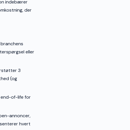
tion indebærer
omkostning, der
s branchens
terspørgsel eller
rstøtter 3
thed (og
end-of-life for
open-annoncer,
æsenterer hvert