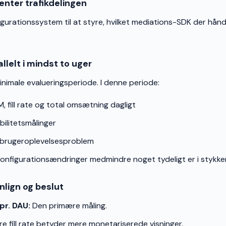
enter trafikdelingen
igurationssystem til at styre, hvilket mediations-SDK der hån
allelt i mindst to uger
inimale evalueringsperiode. I denne periode:
 fill rate og total omsætning dagligt
ilitetsmålinger
 brugeroplevelsesproblem
konfigurationsændringer medmindre noget tydeligt er i stykke
nlign og beslut
r. DAU:
Den primære måling.
e fill rate betyder mere monetariserede visninger.