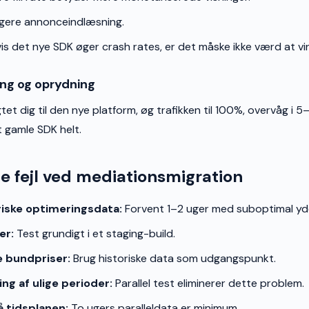
gere annonceindlæsning.
is det nye SDK øger crash rates, er det måske ikke værd at v
ling og oprydning
gtet dig til den nye platform, øg trafikken til 100%, overvåg i 
t gamle SDK helt.
e fejl ved mediationsmigration
riske optimeringsdata:
Forvent 1–2 uger med suboptimal yd
er:
Test grundigt i et staging-build.
e bundpriser:
Brug historiske data som udgangspunkt.
g af ulige perioder:
Parallel test eliminerer dette problem.
 tidsplanen:
To ugers paralleldata er minimum.