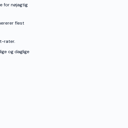
 for nøjagtig
ererer flest
-rater.
ge og daglige