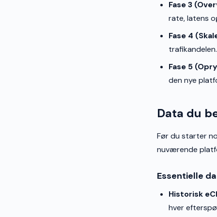
Fase 3 (Over
rate, latens o
Fase 4 (Skale
trafikandelen.
Fase 5 (Opry
den nye platf
Data du be
Før du starter n
nuværende platf
Essentielle d
Historisk eC
hver efterspø