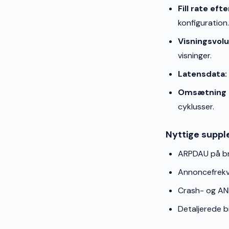
Fill rate ef
konfiguration.
Visningsvol
visninger.
Latensdata:
Omsætning e
cyklusser.
Nyttige suppl
ARPDAU på br
Annoncefrekv
Crash- og ANR
Detaljerede b