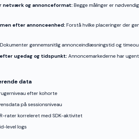
ter netværk og annonceformat:
Begge målinger er nødvendige
umen efter annonceenhed:
Forstå hvilke placeringer der gen
Dokumenter gennemsnitlig annonceindlæsningstid og timeout
fter ugedag og tidspunkt:
Annoncemarkederne har ugentli
erende data
ugerniveau efter kohorte
ensdata på sessionsniveau
-rater korreleret med SDK-aktivitet
id-level logs