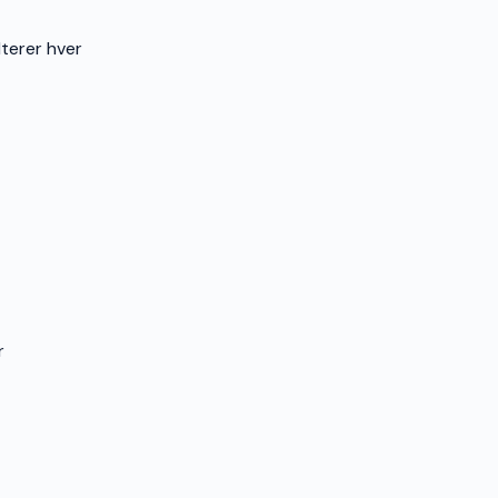
dterer hver
r