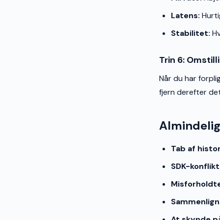
Latens:
Hurti
Stabilitet:
Hv
Trin 6: Omstil
Når du har forpli
fjern derefter de
Almindelig
Tab af histo
SDK-konflikt
Misforholdt
Sammenlignin
At skynde på