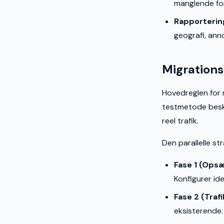
manglende fo
Rapporterin
geografi, ann
Migrations
Hovedreglen for m
testmetode besk
reel trafik.
Den parallelle st
Fase 1 (Opsæ
Konfigurer id
Fase 2 (Trafi
eksisterende.