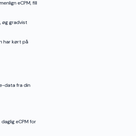
enlign eCPM, fill
, øg gradvist
n har kørt på
e-data fra din
 daglig eCPM for