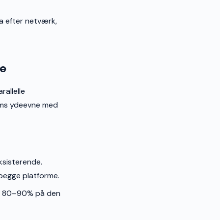
a efter netværk,
de
rallelle
orms ydeevne med
sisterende.
 begge platforme.
old 80–90% på den