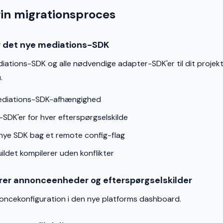
rin migrationsproces
ler det nye mediations-SDK
diations-SDK og alle nødvendige adapter-SDK'er til dit projekt.
.
 mediations-SDK-afhængighed
-SDK'er for hver efterspørgselskilde
et nye SDK bag et remote config-flag
uildet kompilerer uden konflikter
gurer annonceenheder og efterspørgselskilder
ncekonfiguration i den nye platforms dashboard.