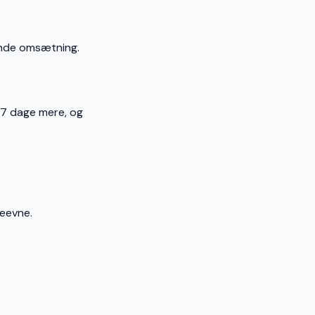
inde omsætning.
5–7 dage mere, og
eevne.