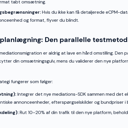
rmat tabt omsætning.
gsbegrænsninger:
Hvis du ikke kan få detaljerede eCPM-dat
onceenhed og format, flyver du blindt.
planlægning: Den parallelle testmeto
ediationsmigration er aldrig at lave en hård omstilling. Den pa
ytter din omsætningsgulv, mens du validerer den nye platf
rategi fungerer som følger:
tning):
Integrer det nye mediations-SDK sammen med det ek
entiske annonceenheder, efterspørgselskilder og bundpriser i
kdeling):
Rut 10–20% af din trafik til den nye platform, beh