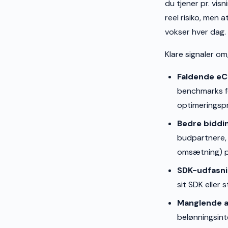
du tjener pr. vis
reel risiko, men
vokser hver dag.
Klare signaler om,
Faldende eC
benchmarks fo
optimeringspr
Bedre biddi
budpartnere, 
omsætning) p
SDK-udfasnin
sit SDK eller 
Manglende 
belønningsint