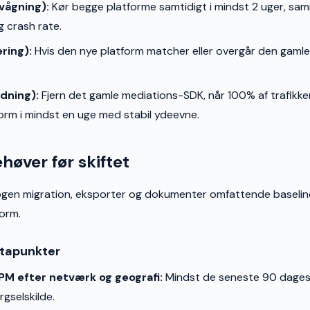
vågning):
Kør begge platforme samtidigt i mindst 2 uger, samm
g crash rate.
ring):
Hvis den nye platform matcher eller overgår den gamle
dning):
Fjern det gamle mediations-SDK, når 100% af trafikke
orm i mindst en uge med stabil ydeevne.
høver før skiftet
ogen migration, eksporter og dokumenter omfattende baselin
orm.
atapunkter
PM efter netværk og geografi:
Mindst de seneste 90 dages
rgselskilde.