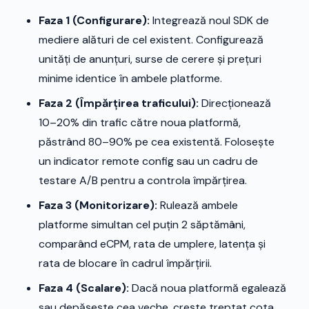
Faza 1 (Configurare):
Integrează noul SDK de
mediere alături de cel existent. Configurează
unități de anunțuri, surse de cerere și prețuri
minime identice în ambele platforme.
Faza 2 (Împărțirea traficului):
Direcționează
10–20% din trafic către noua platformă,
păstrând 80–90% pe cea existentă. Folosește
un indicator remote config sau un cadru de
testare A/B pentru a controla împărțirea.
Faza 3 (Monitorizare):
Rulează ambele
platforme simultan cel puțin 2 săptămâni,
comparând eCPM, rata de umplere, latența și
rata de blocare în cadrul împărțirii.
Faza 4 (Scalare):
Dacă noua platformă egalează
sau depășește cea veche, crește treptat cota