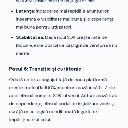
și eCPM similar este un câștigător clar.
Latența:
Încărcarea mai rapidă a anunțurilor
înseamnă o vizibilitate mai bună și o experiență
mai bună pentru utilizatori.
Stabilitatea:
Dacă noul SDK crește rata de
blocare, este posibil ca câștigul de venituri să nu
merite.
Pasul 6: Tranziție și curățenie
Odată ce te-ai angajat față de noua platformă,
crește traficul la 100%, monitorizează încă 5–7 zile,
apoi elimină complet SDK-ul vechi. Actualizează lista
de dependențe, elimină codul de inițializare vechi și
curăță orice logică condiționată legată de
împărțirea traficului.