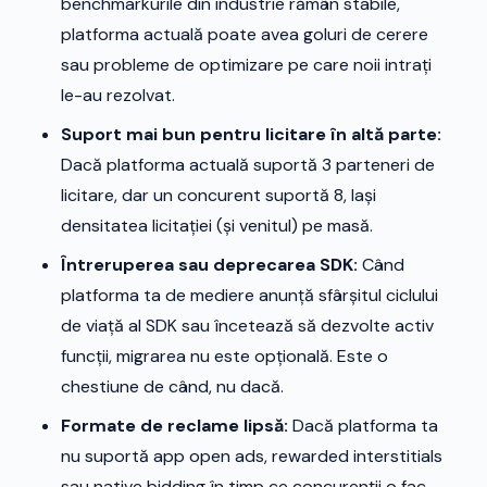
benchmarkurile din industrie rămân stabile,
platforma actuală poate avea goluri de cerere
sau probleme de optimizare pe care noii intrați
le-au rezolvat.
Suport mai bun pentru licitare în altă parte:
Dacă platforma actuală suportă 3 parteneri de
licitare, dar un concurent suportă 8, lași
densitatea licitației (și venitul) pe masă.
Întreruperea sau deprecarea SDK:
Când
platforma ta de mediere anunță sfârșitul ciclului
de viață al SDK sau încetează să dezvolte activ
funcții, migrarea nu este opțională. Este o
chestiune de când, nu dacă.
Formate de reclame lipsă:
Dacă platforma ta
nu suportă app open ads, rewarded interstitials
sau native bidding în timp ce concurenții o fac,