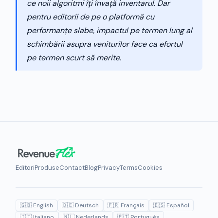
ce noii algoritmi îți învață inventarul. Dar
pentru editorii de pe o platformă cu
performanțe slabe, impactul pe termen lung al
schimbării asupra veniturilor face ca efortul
pe termen scurt să merite.
Editori
Produse
Contact
Blog
Privacy
Terms
Cookies
🇬🇧 English
🇩🇪 Deutsch
🇫🇷 Français
🇪🇸 Español
🇮🇹 Italiano
🇳🇱 Nederlands
🇵🇹 Português