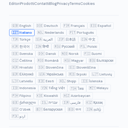
Editori
Prodotti
Contatti
Blog
Privacy
Terms
Cookies
🇬🇧 English
🇩🇪 Deutsch
🇫🇷 Français
🇪🇸 Español
🇮🇹 Italiano
🇳🇱 Nederlands
🇵🇹 Português
🇹🇷 Türkçe
🇸🇦 العربية
🇯🇵 日本語
🇨🇳 中文
🇰🇷 한국어
🇮🇳 हिन्दी
🇷🇺 Русский
🇵🇱 Polski
🇸🇪 Svenska
🇩🇰 Dansk
🇳🇴 Norsk
🇫🇮 Suomi
🇨🇿 Čeština
🇷🇴 Română
🇭🇺 Magyar
🇧🇬 Български
🇭🇷 Hrvatski
🇸🇰 Slovenčina
🇸🇮 Slovenščina
🇬🇷 Ελληνικά
🇺🇦 Українська
🇷🇸 Srpski
🇱🇹 Lietuvių
🇱🇻 Latviešu
🇪🇪 Eesti
🇦🇱 Shqip
🇮🇸 Íslenska
🇮🇩 Indonesia
🇻🇳 Tiếng Việt
🇲🇾 Melayu
🇹🇭 ไทย
🇵🇭 Filipino
🇰🇪 Kiswahili
🇦🇿 Azərbaycan
🇬🇪 ქართული
🇮🇱 עברית
🇮🇷 فارسی
🇰🇿 Қазақ
🇺🇿 O'zbek
🇧🇾 Беларуская
🇧🇩 বাংলা
🇮🇳 தமிழ்
🇵🇰 اردو