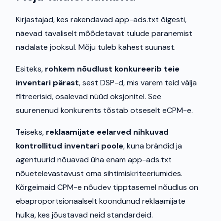
Kirjastajad, kes rakendavad app-ads.txt õigesti,
näevad tavaliselt mõõdetavat tulude paranemist
nädalate jooksul. Mõju tuleb kahest suunast.
Esiteks,
rohkem nõudlust konkureerib teie
inventari pärast
, sest DSP-d, mis varem teid välja
filtreerisid, osalevad nüüd oksjonitel. See
suurenenud konkurents tõstab otseselt eCPM-e.
Teiseks,
reklaamijate eelarved nihkuvad
kontrollitud inventari poole
, kuna brändid ja
agentuurid nõuavad üha enam app-ads.txt
nõuetelevastavust oma sihtimiskriteeriumides.
Kõrgeimaid CPM-e nõudev tipptasemel nõudlus on
ebaproportsionaalselt koondunud reklaamijate
hulka, kes jõustavad neid standardeid.