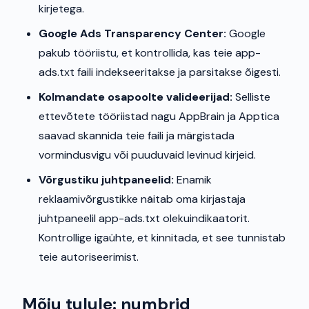
kirjetega.
Google Ads Transparency Center:
Google
pakub tööriistu, et kontrollida, kas teie app-
ads.txt faili indekseeritakse ja parsitakse õigesti.
Kolmandate osapoolte valideerijad:
Selliste
ettevõtete tööriistad nagu AppBrain ja Apptica
saavad skannida teie faili ja märgistada
vormindusvigu või puuduvaid levinud kirjeid.
Võrgustiku juhtpaneelid:
Enamik
reklaamivõrgustikke näitab oma kirjastaja
juhtpaneelil app-ads.txt olekuindikaatorit.
Kontrollige igaühte, et kinnitada, et see tunnistab
teie autoriseerimist.
Mõju tulule: numbrid