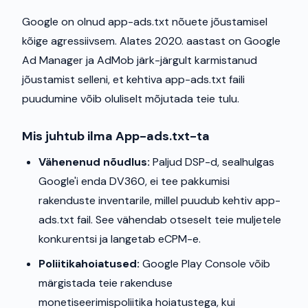
Google on olnud app-ads.txt nõuete jõustamisel
kõige agressiivsem. Alates 2020. aastast on Google
Ad Manager ja AdMob järk-järgult karmistanud
jõustamist selleni, et kehtiva app-ads.txt faili
puudumine võib oluliselt mõjutada teie tulu.
Mis juhtub ilma App-ads.txt-ta
Vähenenud nõudlus:
Paljud DSP-d, sealhulgas
Google'i enda DV360, ei tee pakkumisi
rakenduste inventarile, millel puudub kehtiv app-
ads.txt fail. See vähendab otseselt teie muljetele
konkurentsi ja langetab eCPM-e.
Poliitikahoiatused:
Google Play Console võib
märgistada teie rakenduse
monetiseerimispoliitika hoiatustega, kui