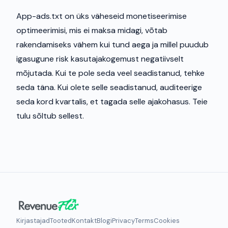
App-ads.txt on üks väheseid monetiseerimise
optimeerimisi, mis ei maksa midagi, võtab
rakendamiseks vähem kui tund aega ja millel puudub
igasugune risk kasutajakogemust negatiivselt
mõjutada. Kui te pole seda veel seadistanud, tehke
seda täna. Kui olete selle seadistanud, auditeerige
seda kord kvartalis, et tagada selle ajakohasus. Teie
tulu sõltub sellest.
Kirjastajad
Tooted
Kontakt
Blogi
Privacy
Terms
Cookies