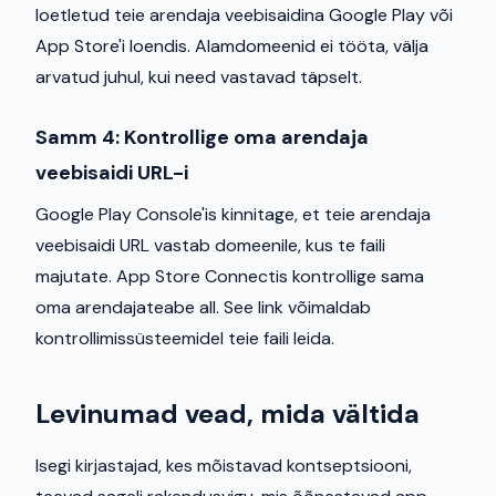
loetletud teie arendaja veebisaidina Google Play või
App Store'i loendis. Alamdomeenid ei tööta, välja
arvatud juhul, kui need vastavad täpselt.
Samm 4: Kontrollige oma arendaja
veebisaidi URL-i
Google Play Console'is kinnitage, et teie arendaja
veebisaidi URL vastab domeenile, kus te faili
majutate. App Store Connectis kontrollige sama
oma arendajateabe all. See link võimaldab
kontrollimissüsteemidel teie faili leida.
Levinumad vead, mida vältida
Isegi kirjastajad, kes mõistavad kontseptsiooni,