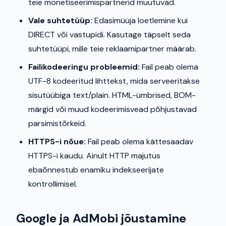
teie monetiseerimispartnerid muutuvad.
Vale suhtetüüp:
Edasimüüja loetlemine kui
DIRECT või vastupidi. Kasutage täpselt seda
suhtetüüpi, mille teie reklaamipartner määrab.
Failikodeeringu probleemid:
Fail peab olema
UTF-8 kodeeritud lihttekst, mida serveeritakse
sisutüübiga text/plain. HTML-ümbrised, BOM-
märgid või muud kodeerimisvead põhjustavad
parsimistõrkeid.
HTTPS-i nõue:
Fail peab olema kättesaadav
HTTPS-i kaudu. Ainult HTTP majutus
ebaõnnestub enamiku indekseerijate
kontrollimisel.
Google ja AdMobi jõustamine