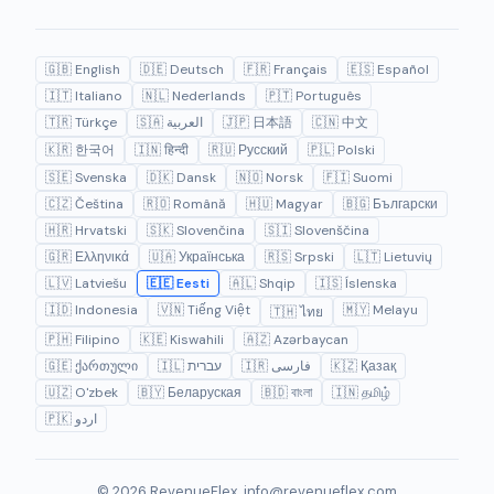
🇬🇧 English
🇩🇪 Deutsch
🇫🇷 Français
🇪🇸 Español
🇮🇹 Italiano
🇳🇱 Nederlands
🇵🇹 Português
🇹🇷 Türkçe
🇸🇦 العربية
🇯🇵 日本語
🇨🇳 中文
🇰🇷 한국어
🇮🇳 हिन्दी
🇷🇺 Русский
🇵🇱 Polski
🇸🇪 Svenska
🇩🇰 Dansk
🇳🇴 Norsk
🇫🇮 Suomi
🇨🇿 Čeština
🇷🇴 Română
🇭🇺 Magyar
🇧🇬 Български
🇭🇷 Hrvatski
🇸🇰 Slovenčina
🇸🇮 Slovenščina
🇬🇷 Ελληνικά
🇺🇦 Українська
🇷🇸 Srpski
🇱🇹 Lietuvių
🇱🇻 Latviešu
🇪🇪 Eesti
🇦🇱 Shqip
🇮🇸 Íslenska
🇮🇩 Indonesia
🇻🇳 Tiếng Việt
🇲🇾 Melayu
🇹🇭 ไทย
🇵🇭 Filipino
🇰🇪 Kiswahili
🇦🇿 Azərbaycan
🇬🇪 ქართული
🇮🇱 עברית
🇮🇷 فارسی
🇰🇿 Қазақ
🇺🇿 O'zbek
🇧🇾 Беларуская
🇧🇩 বাংলা
🇮🇳 தமிழ்
🇵🇰 اردو
© 2026 RevenueFlex.
info@revenueflex.com