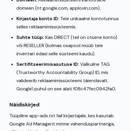
domeen (nt google.com, applovin.com).
Kirjastaja konto ID:
Teie unikaalne kontotunnus
selles reklaamimissüsteemis.
Suhte tüüp:
Kas DIRECT (teil on otsene konto)
või RESELLER (kolmas osapool müüb teie
inventari edasi selle süsteemi kaudu).
Sertifitseerimisasutuse ID:
Valikuline TAG
(Trustworthy Accountability Group) ID, mis
valideerib reklaamimissüsteemi täiendavalt.
Google'i puhul on see alati f08c47fec0942fa0.
Näidiskirjed
Tüüpiline app-ads.txt fail kirjastajale, kes kasutab
Google Ad Managerit mitme vahenduspartneriga,