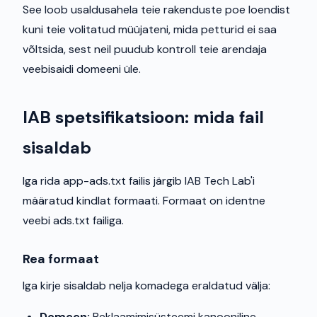
See loob usaldusahela teie rakenduste poe loendist
kuni teie volitatud müüjateni, mida petturid ei saa
võltsida, sest neil puudub kontroll teie arendaja
veebisaidi domeeni üle.
IAB spetsifikatsioon: mida fail
sisaldab
Iga rida app-ads.txt failis järgib IAB Tech Lab'i
määratud kindlat formaati. Formaat on identne
veebi ads.txt failiga.
Rea formaat
Iga kirje sisaldab nelja komadega eraldatud välja:
Domeen:
Reklaamimisüsteemi kanooniline