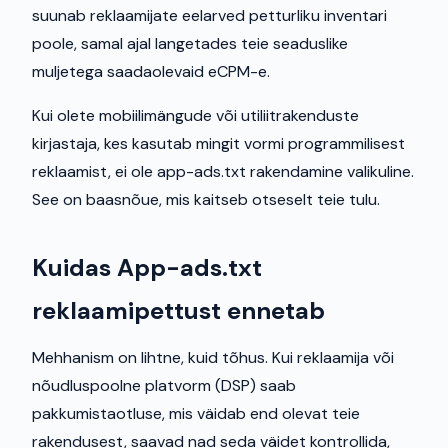
suunab reklaamijate eelarved petturliku inventari
poole, samal ajal langetades teie seaduslike
muljetega saadaolevaid eCPM-e.
Kui olete mobiilimängude või utiliitrakenduste
kirjastaja, kes kasutab mingit vormi programmilisest
reklaamist, ei ole app-ads.txt rakendamine valikuline.
See on baasnõue, mis kaitseb otseselt teie tulu.
Kuidas App-ads.txt
reklaamipettust ennetab
Mehhanism on lihtne, kuid tõhus. Kui reklaamija või
nõudluspoolne platvorm (DSP) saab
pakkumistaotluse, mis väidab end olevat teie
rakendusest, saavad nad seda väidet kontrollida,