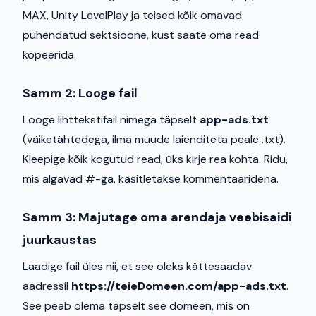
MAX, Unity LevelPlay ja teised kõik omavad
pühendatud sektsioone, kust saate oma read
kopeerida.
Samm 2: Looge fail
Looge lihttekstifail nimega täpselt
app-ads.txt
(väiketähtedega, ilma muude laienditeta peale .txt).
Kleepige kõik kogutud read, üks kirje rea kohta. Ridu,
mis algavad #-ga, käsitletakse kommentaaridena.
Samm 3: Majutage oma arendaja veebisaidi
juurkaustas
Laadige fail üles nii, et see oleks kättesaadav
aadressil
https://teieDomeen.com/app-ads.txt
.
See peab olema täpselt see domeen, mis on