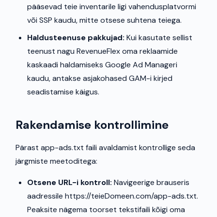
pääsevad teie inventarile ligi vahendusplatvormi
või SSP kaudu, mitte otsese suhtena teiega.
Haldusteenuse pakkujad:
Kui kasutate sellist
teenust nagu RevenueFlex oma reklaamide
kaskaadi haldamiseks Google Ad Manageri
kaudu, antakse asjakohased GAM-i kirjed
seadistamise käigus.
Rakendamise kontrollimine
Pärast app-ads.txt faili avaldamist kontrollige seda
järgmiste meetoditega:
Otsene URL-i kontroll:
Navigeerige brauseris
aadressile https://teieDomeen.com/app-ads.txt.
Peaksite nägema toorset tekstifaili kõigi oma