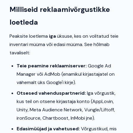
Milliseid reklaamivõrgustikke
loetleda
Peaksite loetlema
iga
üksuse, kes on volitatud teie
inventari müüma või edasi müüma. See hõlmab
tavaliselt:
Teie peamine reklaamiserver:
Google Ad
Manager või AdMob (enamikul kirjastajatel on
vähemalt üks Google'i kirje).
Otsesed vahenduspartnerid:
Iga võrgustik,
kus teil on otsene kirjastaja konto (AppLovin,
Unity, Meta Audience Network, Vungle/Liftoff,
ironSource, Chartboost, InMobi jne).
Edasimüüjad ja vahetused:
Võrgustikud, mis