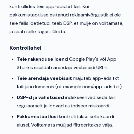
kontrollides teie app-ads.txt faili. Kui
pakkumistaotluse esitanud reklaamivõrgustik ei ole
teie failis loetletud, teab DSP, et mulje on volitamata,
ja saab selle tagasi lükata.
Kontrollahel
Teie rakenduse loend
Google Play's või App
Store'is sisaldab arendaja veebisaidi URL-i.
Teie arendaja veebisait
majutab app-ads.txt
faili juurdomeenis (nt example.com/app-ads.txt).
DSP-d ja vahetused
indekseerivad seda faili
regulaarselt ja loovad autoriseerimiskaardi.
Pakkumistaotlusi
kontrollitakse selle kaardi
alusel. Volitamata müüjad filtreeritakse välja.