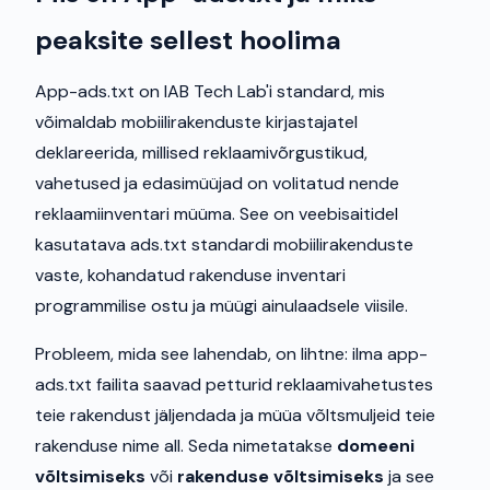
peaksite sellest hoolima
App-ads.txt on IAB Tech Lab'i standard, mis
võimaldab mobiilirakenduste kirjastajatel
deklareerida, millised reklaamivõrgustikud,
vahetused ja edasimüüjad on volitatud nende
reklaamiinventari müüma. See on veebisaitidel
kasutatava ads.txt standardi mobiilirakenduste
vaste, kohandatud rakenduse inventari
programmilise ostu ja müügi ainulaadsele viisile.
Probleem, mida see lahendab, on lihtne: ilma app-
ads.txt failita saavad petturid reklaamivahetustes
teie rakendust jäljendada ja müüa võltsmuljeid teie
rakenduse nime all. Seda nimetatakse
domeeni
võltsimiseks
või
rakenduse võltsimiseks
ja see