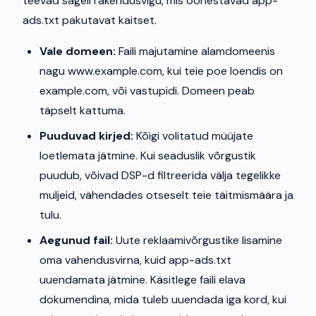
teevad sageli rakendusvigu, mis õõnestavad app-
ads.txt pakutavat kaitset.
Vale domeen:
Faili majutamine alamdomeenis
nagu www.example.com, kui teie poe loendis on
example.com, või vastupidi. Domeen peab
täpselt kattuma.
Puuduvad kirjed:
Kõigi volitatud müüjate
loetlemata jätmine. Kui seaduslik võrgustik
puudub, võivad DSP-d filtreerida välja tegelikke
muljeid, vähendades otseselt teie täitmismäära ja
tulu.
Aegunud fail:
Uute reklaamivõrgustike lisamine
oma vahendusvirna, kuid app-ads.txt
uuendamata jätmine. Käsitlege faili elava
dokumendina, mida tuleb uuendada iga kord, kui