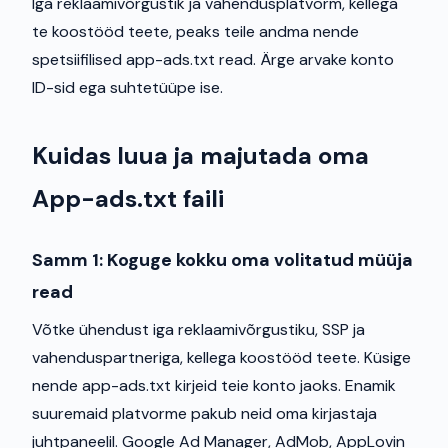
Iga reklaamivõrgustik ja vahendusplatvorm, kellega
te koostööd teete, peaks teile andma nende
spetsiifilised app-ads.txt read. Ärge arvake konto
ID-sid ega suhtetüüpe ise.
Kuidas luua ja majutada oma
App-ads.txt faili
Samm 1: Koguge kokku oma volitatud müüja
read
Võtke ühendust iga reklaamivõrgustiku, SSP ja
vahenduspartneriga, kellega koostööd teete. Küsige
nende app-ads.txt kirjeid teie konto jaoks. Enamik
suuremaid platvorme pakub neid oma kirjastaja
juhtpaneelil. Google Ad Manager, AdMob, AppLovin