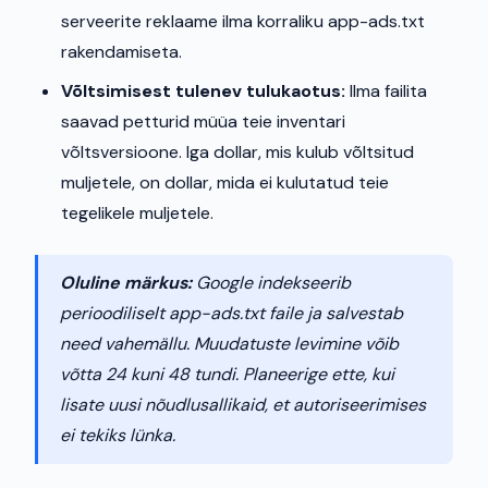
serveerite reklaame ilma korraliku app-ads.txt
rakendamiseta.
Võltsimisest tulenev tulukaotus:
Ilma failita
saavad petturid müüa teie inventari
võltsversioone. Iga dollar, mis kulub võltsitud
muljetele, on dollar, mida ei kulutatud teie
tegelikele muljetele.
Oluline märkus:
Google indekseerib
perioodiliselt app-ads.txt faile ja salvestab
need vahemällu. Muudatuste levimine võib
võtta 24 kuni 48 tundi. Planeerige ette, kui
lisate uusi nõudlusallikaid, et autoriseerimises
ei tekiks lünka.