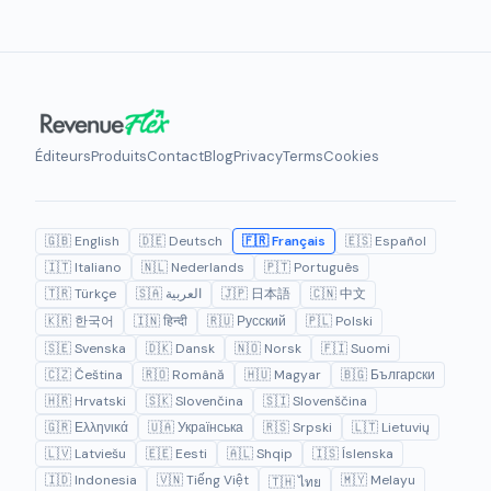
Éditeurs
Produits
Contact
Blog
Privacy
Terms
Cookies
🇬🇧 English
🇩🇪 Deutsch
🇫🇷 Français
🇪🇸 Español
🇮🇹 Italiano
🇳🇱 Nederlands
🇵🇹 Português
🇹🇷 Türkçe
🇸🇦 العربية
🇯🇵 日本語
🇨🇳 中文
🇰🇷 한국어
🇮🇳 हिन्दी
🇷🇺 Русский
🇵🇱 Polski
🇸🇪 Svenska
🇩🇰 Dansk
🇳🇴 Norsk
🇫🇮 Suomi
🇨🇿 Čeština
🇷🇴 Română
🇭🇺 Magyar
🇧🇬 Български
🇭🇷 Hrvatski
🇸🇰 Slovenčina
🇸🇮 Slovenščina
🇬🇷 Ελληνικά
🇺🇦 Українська
🇷🇸 Srpski
🇱🇹 Lietuvių
🇱🇻 Latviešu
🇪🇪 Eesti
🇦🇱 Shqip
🇮🇸 Íslenska
🇮🇩 Indonesia
🇻🇳 Tiếng Việt
🇲🇾 Melayu
🇹🇭 ไทย