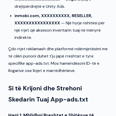
drejtpërdrejtë e Unity Ads.
inmobi.com, XXXXXXXXXX, RESELLER,
XXXXXXXXXXXXXXXX
— Një hyrje rishitësi për
një rrjet që akseson inventarin tuaj në mënyrë
indirekte.
Çdo rrjet reklamash dhe platformë ndërmjetësimi me
të cilën punoni duhet t'ju japë rreshtat e tyre
specifike app-ads.txt. Mos hamendësoni ID-të e
llogarive ose llojet e marrëdhënieve.
Si të Krijoni dhe Strehoni
Skedarin Tuaj App-ads.txt
Hapi 1: Mblidhni Rreshtat e Shitësve të