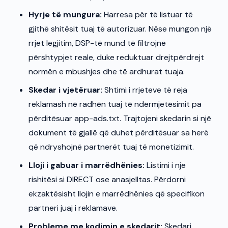
Hyrje të mungura:
Harresa për të listuar të
gjithë shitësit tuaj të autorizuar. Nëse mungon një
rrjet legjitim, DSP-të mund të filtrojnë
përshtypjet reale, duke reduktuar drejtpërdrejt
normën e mbushjes dhe të ardhurat tuaja.
Skedar i vjetëruar:
Shtimi i rrjeteve të reja
reklamash në radhën tuaj të ndërmjetësimit pa
përditësuar app-ads.txt. Trajtojeni skedarin si një
dokument të gjallë që duhet përditësuar sa herë
që ndryshojnë partnerët tuaj të monetizimit.
Lloji i gabuar i marrëdhënies:
Listimi i një
rishitësi si DIRECT ose anasjelltas. Përdorni
ekzaktësisht llojin e marrëdhënies që specifikon
partneri juaj i reklamave.
Probleme me kodimin e skedarit:
Skedari