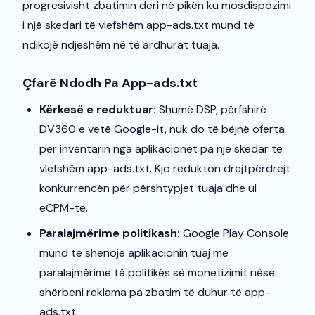
progresivisht zbatimin deri në pikën ku mosdispozimi
i një skedari të vlefshëm app-ads.txt mund të
ndikojë ndjeshëm në të ardhurat tuaja.
Çfarë Ndodh Pa App-ads.txt
Kërkesë e reduktuar:
Shumë DSP, përfshirë
DV360 e vetë Google-it, nuk do të bëjnë oferta
për inventarin nga aplikacionet pa një skedar të
vlefshëm app-ads.txt. Kjo redukton drejtpërdrejt
konkurrencën për përshtypjet tuaja dhe ul
eCPM-të.
Paralajmërime politikash:
Google Play Console
mund të shënojë aplikacionin tuaj me
paralajmërime të politikës së monetizimit nëse
shërbeni reklama pa zbatim të duhur të app-
ads.txt.