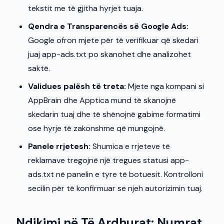
tekstit me të gjitha hyrjet tuaja.
Qendra e Transparencës së Google Ads:
Google ofron mjete për të verifikuar që skedari
juaj app-ads.txt po skanohet dhe analizohet
saktë.
Validues palësh të treta:
Mjete nga kompani si
AppBrain dhe Apptica mund të skanojnë
skedarin tuaj dhe të shënojnë gabime formatimi
ose hyrje të zakonshme që mungojnë.
Panele rrjetesh:
Shumica e rrjeteve të
reklamave tregojnë një tregues statusi app-
ads.txt në panelin e tyre të botuesit. Kontrolloni
secilin për të konfirmuar se njeh autorizimin tuaj.
Ndikimi në Të Ardhurat: Numrat