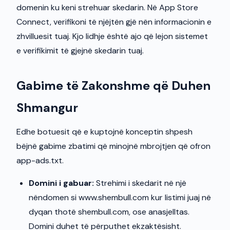
domenin ku keni strehuar skedarin. Në App Store
Connect, verifikoni të njëjtën gjë nën informacionin e
zhvilluesit tuaj. Kjo lidhje është ajo që lejon sistemet
e verifikimit të gjejnë skedarin tuaj.
Gabime të Zakonshme që Duhen
Shmangur
Edhe botuesit që e kuptojnë konceptin shpesh
bëjnë gabime zbatimi që minojnë mbrojtjen që ofron
app-ads.txt.
Domini i gabuar:
Strehimi i skedarit në një
nëndomen si www.shembull.com kur listimi juaj në
dyqan thotë shembull.com, ose anasjelltas.
Domini duhet të përputhet ekzaktësisht.