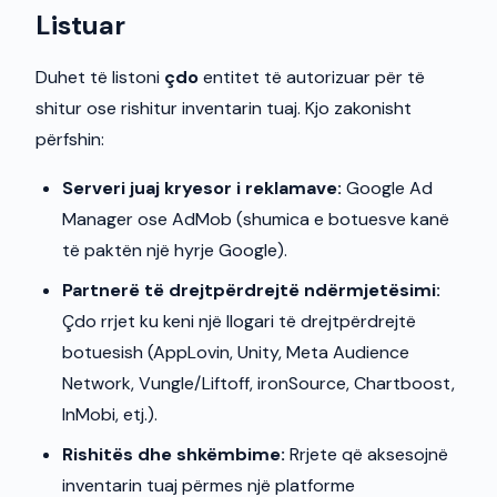
Listuar
Duhet të listoni
çdo
entitet të autorizuar për të
shitur ose rishitur inventarin tuaj. Kjo zakonisht
përfshin:
Serveri juaj kryesor i reklamave:
Google Ad
Manager ose AdMob (shumica e botuesve kanë
të paktën një hyrje Google).
Partnerë të drejtpërdrejtë ndërmjetësimi:
Çdo rrjet ku keni një llogari të drejtpërdrejtë
botuesish (AppLovin, Unity, Meta Audience
Network, Vungle/Liftoff, ironSource, Chartboost,
InMobi, etj.).
Rishitës dhe shkëmbime:
Rrjete që aksesojnë
inventarin tuaj përmes një platforme