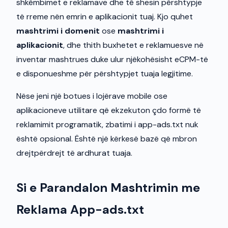
shkëmbimet e reklamave dhe të shesin përshtypje
të rreme nën emrin e aplikacionit tuaj. Kjo quhet
mashtrimi i domenit
ose
mashtrimi i
aplikacionit
, dhe thith buxhetet e reklamuesve në
inventar mashtrues duke ulur njëkohësisht eCPM-të
e disponueshme për përshtypjet tuaja legjitime.
Nëse jeni një botues i lojërave mobile ose
aplikacioneve utilitare që ekzekuton çdo formë të
reklamimit programatik, zbatimi i app-ads.txt nuk
është opsional. Është një kërkesë bazë që mbron
drejtpërdrejt të ardhurat tuaja.
Si e Parandalon Mashtrimin me
Reklama App-ads.txt