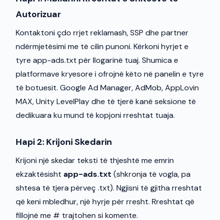
Autorizuar
Kontaktoni çdo rrjet reklamash, SSP dhe partner
ndërmjetësimi me të cilin punoni. Kërkoni hyrjet e
tyre app-ads.txt për llogarinë tuaj. Shumica e
platformave kryesore i ofrojnë këto në panelin e tyre
të botuesit. Google Ad Manager, AdMob, AppLovin
MAX, Unity LevelPlay dhe të tjerë kanë seksione të
dedikuara ku mund të kopjoni rreshtat tuaja.
Hapi 2: Krijoni Skedarin
Krijoni një skedar teksti të thjeshtë me emrin
ekzaktësisht
app-ads.txt
(shkronja të vogla, pa
shtesa të tjera përveç .txt). Ngjisni të gjitha rreshtat
që keni mbledhur, një hyrje për rresht. Rreshtat që
fillojnë me # trajtohen si komente.