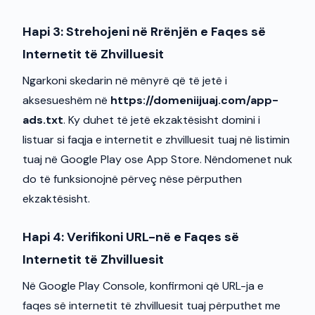
Hapi 3: Strehojeni në Rrënjën e Faqes së
Internetit të Zhvilluesit
Ngarkoni skedarin në mënyrë që të jetë i
aksesueshëm në
https://domeniijuaj.com/app-
ads.txt
. Ky duhet të jetë ekzaktësisht domini i
listuar si faqja e internetit e zhvilluesit tuaj në listimin
tuaj në Google Play ose App Store. Nëndomenet nuk
do të funksionojnë përveç nëse përputhen
ekzaktësisht.
Hapi 4: Verifikoni URL-në e Faqes së
Internetit të Zhvilluesit
Në Google Play Console, konfirmoni që URL-ja e
faqes së internetit të zhvilluesit tuaj përputhet me