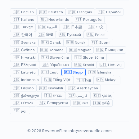
🇬🇧 English
🇩🇪 Deutsch
🇫🇷 Français
🇪🇸 Español
🇮🇹 Italiano
🇳🇱 Nederlands
🇵🇹 Português
🇹🇷 Türkçe
🇸🇦 العربية
🇯🇵 日本語
🇨🇳 中文
🇰🇷 한국어
🇮🇳 हिन्दी
🇷🇺 Русский
🇵🇱 Polski
🇸🇪 Svenska
🇩🇰 Dansk
🇳🇴 Norsk
🇫🇮 Suomi
🇨🇿 Čeština
🇷🇴 Română
🇭🇺 Magyar
🇧🇬 Български
🇭🇷 Hrvatski
🇸🇰 Slovenčina
🇸🇮 Slovenščina
🇬🇷 Ελληνικά
🇺🇦 Українська
🇷🇸 Srpski
🇱🇹 Lietuvių
🇱🇻 Latviešu
🇪🇪 Eesti
🇦🇱 Shqip
🇮🇸 Íslenska
🇮🇩 Indonesia
🇻🇳 Tiếng Việt
🇲🇾 Melayu
🇹🇭 ไทย
🇵🇭 Filipino
🇰🇪 Kiswahili
🇦🇿 Azərbaycan
🇬🇪 ქართული
🇮🇱 עברית
🇮🇷 فارسی
🇰🇿 Қазақ
🇺🇿 O'zbek
🇧🇾 Беларуская
🇧🇩 বাংলা
🇮🇳 தமிழ்
🇵🇰 اردو
© 2026 RevenueFlex.
info@revenueflex.com