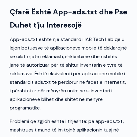
Çfarë Është App-ads.txt dhe Pse
Duhet t'ju Interesojë
App-ads.txt është një standard i IAB Tech Lab që u
lejon botuesve të aplikacioneve mobile të deklarojnë
se cilat rrjete reklamash, shkëmbime dhe rishitës
janë të autorizuar për të shitur inventarin e tyre të
reklamave. Është ekuivalenti për aplikacione mobile i
standardit ads.txt të përdorur në faqet e internetit,
i përshtatur për mënyrën unike se si inventari i
aplikacioneve blihet dhe shitet në mënyrë
programatike.
Problemi që zgjidh është i thjeshtë: pa app-ads.txt,
mashtruesit mund të imitojnë aplikacionin tuaj në