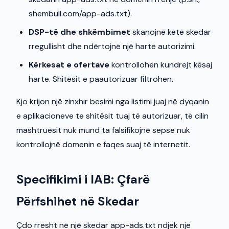
shembull.com/app-ads.txt).
DSP-të dhe shkëmbimet
skanojnë këtë skedar
rregullisht dhe ndërtojnë një hartë autorizimi.
Kërkesat e ofertave
kontrollohen kundrejt kësaj
harte. Shitësit e paautorizuar filtrohen.
Kjo krijon një zinxhir besimi nga listimi juaj në dyqanin
e aplikacioneve te shitësit tuaj të autorizuar, të cilin
mashtruesit nuk mund ta falsifikojnë sepse nuk
kontrollojnë domenin e faqes suaj të internetit.
Specifikimi i IAB: Çfarë
Përfshihet në Skedar
Çdo rresht në një skedar app-ads.txt ndjek një