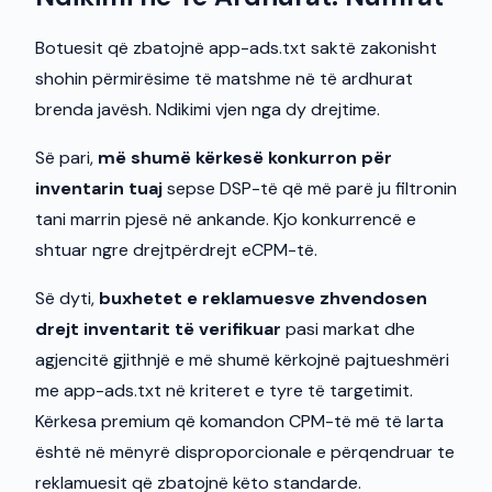
Botuesit që zbatojnë app-ads.txt saktë zakonisht
shohin përmirësime të matshme në të ardhurat
brenda javësh. Ndikimi vjen nga dy drejtime.
Së pari,
më shumë kërkesë konkurron për
inventarin tuaj
sepse DSP-të që më parë ju filtronin
tani marrin pjesë në ankande. Kjo konkurrencë e
shtuar ngre drejtpërdrejt eCPM-të.
Së dyti,
buxhetet e reklamuesve zhvendosen
drejt inventarit të verifikuar
pasi markat dhe
agjencitë gjithnjë e më shumë kërkojnë pajtueshmëri
me app-ads.txt në kriteret e tyre të targetimit.
Kërkesa premium që komandon CPM-të më të larta
është në mënyrë disproporcionale e përqendruar te
reklamuesit që zbatojnë këto standarde.