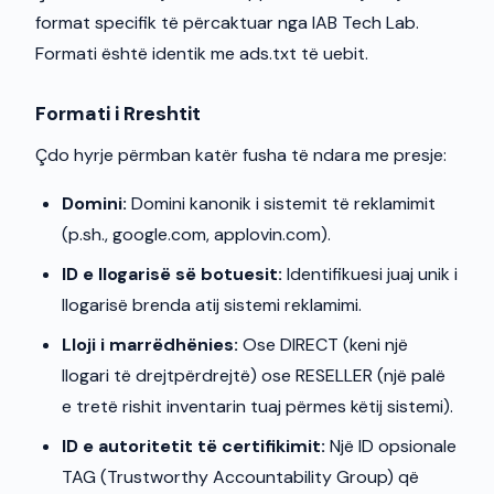
format specifik të përcaktuar nga IAB Tech Lab.
Formati është identik me ads.txt të uebit.
Formati i Rreshtit
Çdo hyrje përmban katër fusha të ndara me presje:
Domini:
Domini kanonik i sistemit të reklamimit
(p.sh., google.com, applovin.com).
ID e llogarisë së botuesit:
Identifikuesi juaj unik i
llogarisë brenda atij sistemi reklamimi.
Lloji i marrëdhënies:
Ose DIRECT (keni një
llogari të drejtpërdrejtë) ose RESELLER (një palë
e tretë rishit inventarin tuaj përmes këtij sistemi).
ID e autoritetit të certifikimit:
Një ID opsionale
TAG (Trustworthy Accountability Group) që