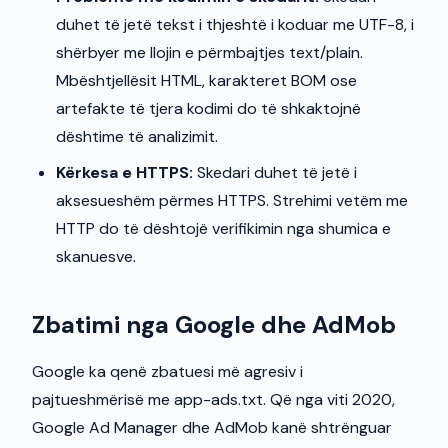
duhet të jetë tekst i thjeshtë i koduar me UTF-8, i
shërbyer me llojin e përmbajtjes text/plain.
Mbështjellësit HTML, karakteret BOM ose
artefakte të tjera kodimi do të shkaktojnë
dështime të analizimit.
Kërkesa e HTTPS:
Skedari duhet të jetë i
aksesueshëm përmes HTTPS. Strehimi vetëm me
HTTP do të dështojë verifikimin nga shumica e
skanuesve.
Zbatimi nga Google dhe AdMob
Google ka qenë zbatuesi më agresiv i
pajtueshmërisë me app-ads.txt. Që nga viti 2020,
Google Ad Manager dhe AdMob kanë shtrënguar