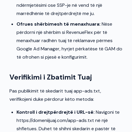
ndërmjetësimi ose SSP-je në vend të një
marrëdhënie të drejtpërdrejtë me ju.
Ofrues shërbimesh të menaxhuara:
Nëse
përdorni një shërbim si RevenueFlex për të
menaxhuar radhën tuaj të reklamave përmes
Google Ad Manager, hyrjet përkatëse të GAM do
të ofrohen si pjesë e konfigurimit.
Verifikimi i Zbatimit Tuaj
Pas publikimit të skedarit tuaj app-ads.txt,
verifikojeni duke përdorur këto metoda:
Kontroll i drejtpërdrejtë i URL-së:
Navigoni te
https://domeniijuaj.com/app-ads.txt në një
shfletues. Duhet të shihni skedarin e pastër të