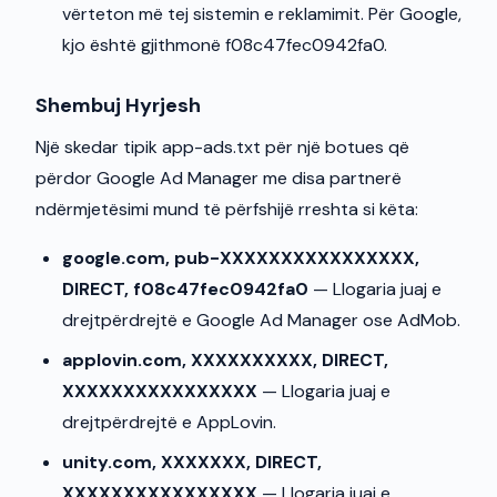
vërteton më tej sistemin e reklamimit. Për Google,
kjo është gjithmonë f08c47fec0942fa0.
Shembuj Hyrjesh
Një skedar tipik app-ads.txt për një botues që
përdor Google Ad Manager me disa partnerë
ndërmjetësimi mund të përfshijë rreshta si këta:
google.com, pub-XXXXXXXXXXXXXXXX,
DIRECT, f08c47fec0942fa0
— Llogaria juaj e
drejtpërdrejtë e Google Ad Manager ose AdMob.
applovin.com, XXXXXXXXXX, DIRECT,
XXXXXXXXXXXXXXXX
— Llogaria juaj e
drejtpërdrejtë e AppLovin.
unity.com, XXXXXXX, DIRECT,
XXXXXXXXXXXXXXXX
— Llogaria juaj e