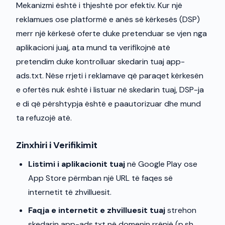
Mekanizmi është i thjeshtë por efektiv. Kur një
reklamues ose platformë e anës së kërkesës (DSP)
merr një kërkesë oferte duke pretenduar se vjen nga
aplikacioni juaj, ata mund ta verifikojnë atë
pretendim duke kontrolluar skedarin tuaj app-
ads.txt. Nëse rrjeti i reklamave që paraqet kërkesën
e ofertës nuk është i listuar në skedarin tuaj, DSP-ja
e di që përshtypja është e paautorizuar dhe mund
ta refuzojë atë.
Zinxhiri i Verifikimit
Listimi i aplikacionit tuaj
në Google Play ose
App Store përmban një URL të faqes së
internetit të zhvilluesit.
Faqja e internetit e zhvilluesit tuaj
strehon
skedarin app-ads.txt në domenin rrënjë (p.sh.,