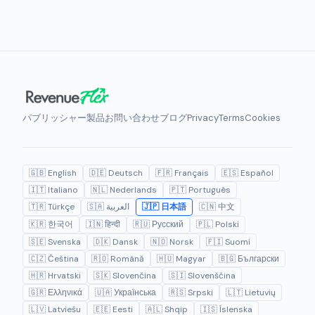
パブリッシャー
製品
お問い合わせ
ブログ
Privacy
Terms
Cookies
🇬🇧 English
🇩🇪 Deutsch
🇫🇷 Français
🇪🇸 Español
🇮🇹 Italiano
🇳🇱 Nederlands
🇵🇹 Português
🇹🇷 Türkçe
🇸🇦 العربية
🇯🇵 日本語
🇨🇳 中文
🇰🇷 한국어
🇮🇳 हिन्दी
🇷🇺 Русский
🇵🇱 Polski
🇸🇪 Svenska
🇩🇰 Dansk
🇳🇴 Norsk
🇫🇮 Suomi
🇨🇿 Čeština
🇷🇴 Română
🇭🇺 Magyar
🇧🇬 Български
🇭🇷 Hrvatski
🇸🇰 Slovenčina
🇸🇮 Slovenščina
🇬🇷 Ελληνικά
🇺🇦 Українська
🇷🇸 Srpski
🇱🇹 Lietuvių
🇱🇻 Latviešu
🇪🇪 Eesti
🇦🇱 Shqip
🇮🇸 Íslenska