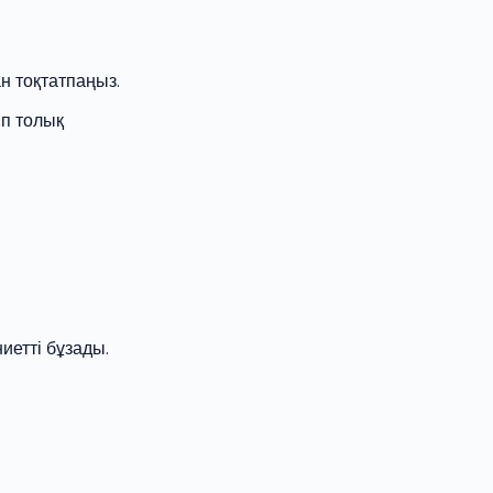
 тоқтатпаңыз.
ып толық
иетті бұзады.