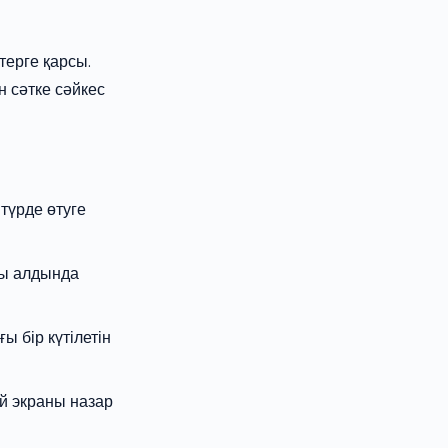
стерге қарсы.
 сәтке сәйкес
түрде өтуге
сы алдында
ы бір күтілетін
й экраны назар