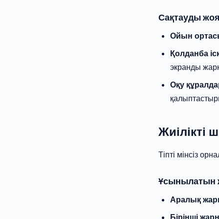
Сақтауды жо
Ойын ортасы
Қолданба іс
экранды жарн
Оқу құралда
қалыптастыр
Жиілікті 
Тіпті мінсіз орн
Ұсынылатын ж
Аралық жарн
Бірінші жарн