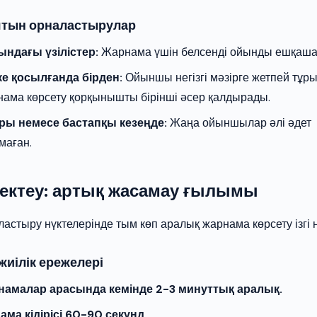
ятын орналастырулар
ндағы үзілістер:
Жарнама үшін белсенді ойынды ешқашан
ке қосылғанда бірден:
Ойыншы негізгі мәзірге жетпей тұр
ама көрсету қорқынышты бірінші әсер қалдырады.
ры немесе бастапқы кезеңде:
Жаңа ойыншылар әлі әдет
маған.
шектеу: артық жасамау ғылымы
аластыру нүктелерінде тым көп аралық жарнама көрсету ізгі н
иілік ережелері
амалар арасында кемінде 2-3 минуттық аралық.
ама кідірісі 60-90 секунд.