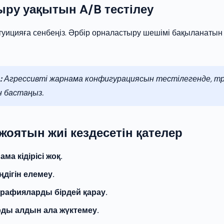
ру уақытын A/B тестілеу
уицияға сенбеңіз. Әрбір орналастыру шешімі бақыланатын
:
Агрессивті жарнама конфигурациясын тестілегенде, т
н бастаңыз.
жоятын жиі кездесетін қателер
ама кідірісі жоқ.
ңдігін елемеу.
рафияларды бірдей қарау.
ды алдын ала жүктемеу.