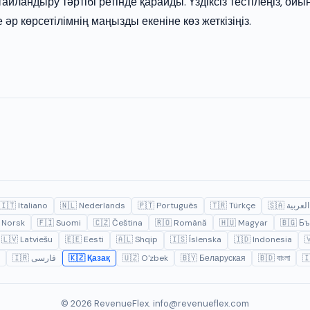
ңтайландыру тәртібі ретінде қарайды. Үздіксіз тестілеңіз,
 әр көрсетілімнің маңызды екеніне көз жеткізіңіз.
🇮🇹 Italiano
🇳🇱 Nederlands
🇵🇹 Português
🇹🇷 Türkçe
🇸🇦 العربية
 Norsk
🇫🇮 Suomi
🇨🇿 Čeština
🇷🇴 Română
🇭🇺 Magyar
🇧🇬 Бъ
🇱🇻 Latviešu
🇪🇪 Eesti
🇦🇱 Shqip
🇮🇸 Íslenska
🇮🇩 Indonesia

🇮🇷 فارسی
🇰🇿 Қазақ
🇺🇿 O'zbek
🇧🇾 Беларуская
🇧🇩 বাংলা
🇮
© 2026 RevenueFlex.
info@revenueflex.com