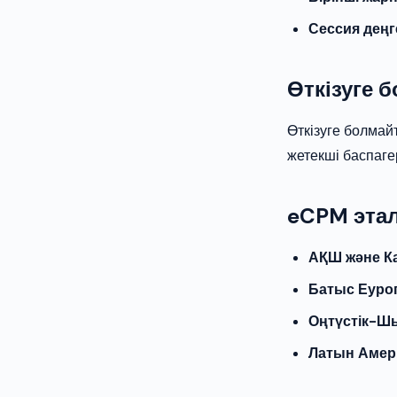
Сессия деңг
Өткізуге 
Өткізуге болма
жетекші баспаг
eCPM эта
АҚШ және К
Батыс Еуро
Оңтүстік-Ш
Латын Амер