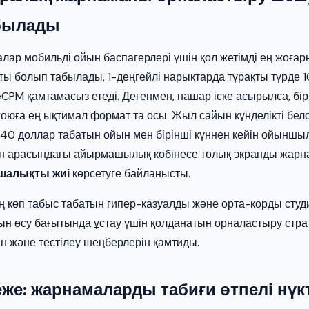
былады
ар мобильді ойын баспагерлері үшін қол жетімді ең жоға
ы болып табылады, 1-деңгейлі нарықтарда тұрақты түрде 1
eCPM қамтамасыз етеді. Дегенмен, нашар іске асырылса, бір
жоюға ең ықтимал формат та осы. Жыл сайын күнделікті бел
40 доллар табатын ойын мен бірінші күннен кейін ойынш
н арасындағы айырмашылық көбінесе толық экранды жар
ншалықты жиі
көрсетуге байланысты.
ң көп табыс табатын гипер-казуалды және орта-корды студ
ын өсу бағытында ұстау үшін қолданатын орналастыру стра
ін және тестілеу шеңберлерін қамтиды.
же: жарнамаларды табиғи өтпелі нүк