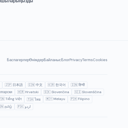
 ойыншыларыңызды
Баспагерлер
Өнімдер
Байланыс
Блог
Privacy
Terms
Cookies
🇯🇵 日本語
🇨🇳 中文
🇰🇷 한국어
🇮🇳 हिन्दी
лгарски
🇭🇷 Hrvatski
🇸🇰 Slovenčina
🇸🇮 Slovenščina
🇳 Tiếng Việt
🇲🇾 Melayu
🇵🇭 Filipino
🇹🇭 ไทย
🇳 தமிழ்
🇵🇰 اردو