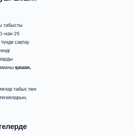
ры табысты
0-нан 25
 түнде сақтау
сенді
ыларды
наманы
қашан,
иялар табыс пен
тегияларын,
телерде