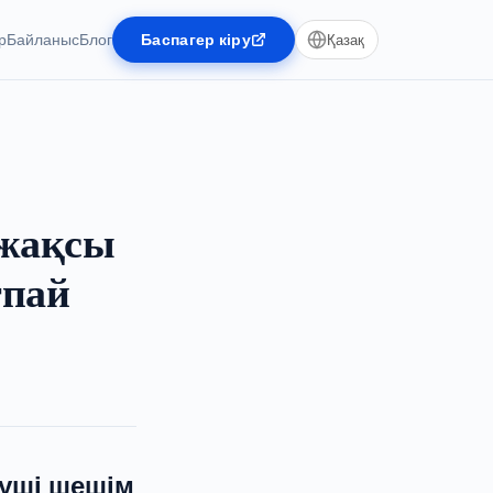
р
Байланыс
Блог
Баспагер кіру
Қазақ
 жақсы
тпай
уші шешім