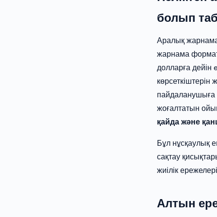
болып та
Аралық жарнамал
жарнама формат
долларға дейін 
көрсеткіштерін 
пайдаланушыға 
жоғалтатын ойы
қайда және қа
Бұл нұсқаулық е
сақтау қисықтар
жиілік ережелер
Алтын ере