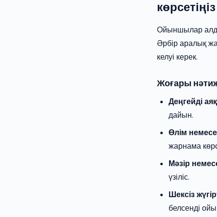
көрсетіңіз
Ойыншылар алдын 
Әрбір аралық жа
келуі керек.
Жоғары нәтиж
Деңгейді ая
дайын.
Өлім немесе
жарнама көрсе
Мәзір немесе
үзіліс.
Шексіз жүгі
белсенді ойы