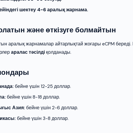
ейіндегі шектеу 4-6 аралық жарнама.
болатын және өткізуге болмайтын
йтын аралық жарнамалар айтарлықтай жоғары eCPM береді. 
ерлер
аралас тәсілді
қолданады.
лондары
анада:
бейне үшін 12-25 доллар.
па:
бейне үшін 8-18 доллар.
ығыс Азия:
бейне үшін 2-6 доллар.
икасы:
бейне үшін 3-8 доллар.