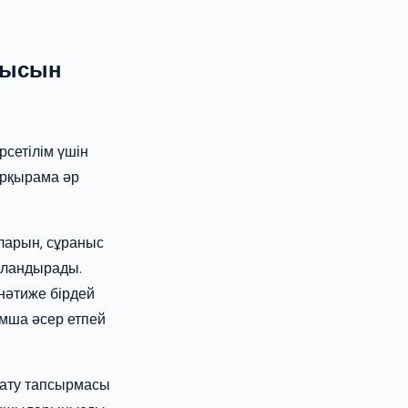
бысын
рсетілім үшін
арқырама әр
ларын, сұраныс
йландырады.
нәтиже бірдей
мша әсер етпей
нату тапсырмасы