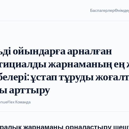
Баспагерлер
Өнімде
ді ойындарға арналған
тициалды жарнаманың ең
елері: ұстап тұруды жоғал
ы арттыру
enueFlex Команда
 аралық жарнаманы орналастыру шеш