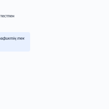
 тестпен
рафиктің тек