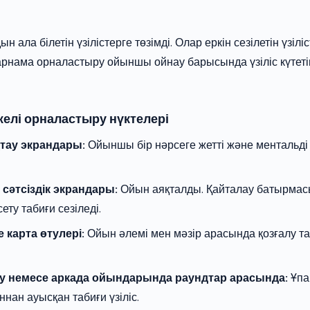
ала білетін үзілістерге төзімді. Олар еркін сезілетін үзілі
рнама орналастыру ойыншы ойнау барысында үзіліс күтетін
елі орналастыру нүктелері
қтау экрандары:
Ойыншы бір нәрсеге жетті және ментальді 
 сәтсіздік экрандары:
Ойын аяқталды. Қайталау батырма
ту табиғи сезіледі.
 карта өтулері:
Ойын әлемі мен мәзір арасында қозғалу тағ
ру немесе аркада ойындарында раундтар арасында:
Ұпа
ннан ауысқан табиғи үзіліс.