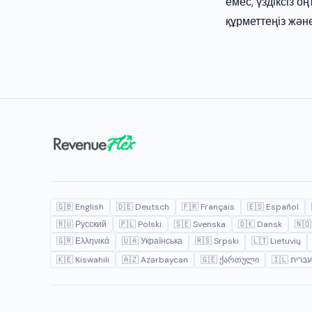
емес, үздіксіз о
құрметтеңіз және
🇬🇧 English
🇩🇪 Deutsch
🇫🇷 Français
🇪🇸 Español
🇷🇺 Русский
🇵🇱 Polski
🇸🇪 Svenska
🇩🇰 Dansk
🇳🇴
🇬🇷 Ελληνικά
🇺🇦 Українська
🇷🇸 Srpski
🇱🇹 Lietuvių
🇰🇪 Kiswahili
🇦🇿 Azərbaycan
🇬🇪 ქართული
🇮🇱 עברית