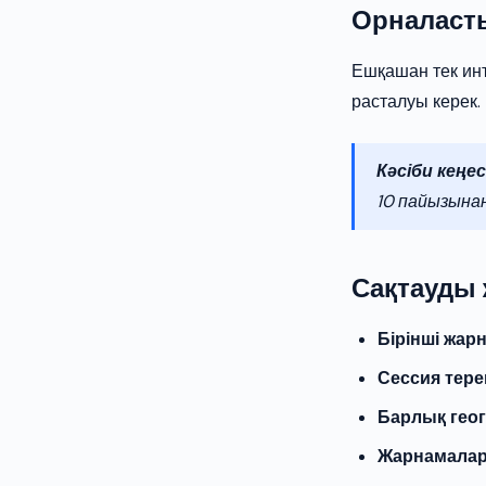
Орналасты
Ешқашан тек инт
расталуы керек.
Кәсіби кеңес
10 пайызына
Сақтауды 
Бірінші жарн
Сессия тере
Барлық геог
Жарнамалар