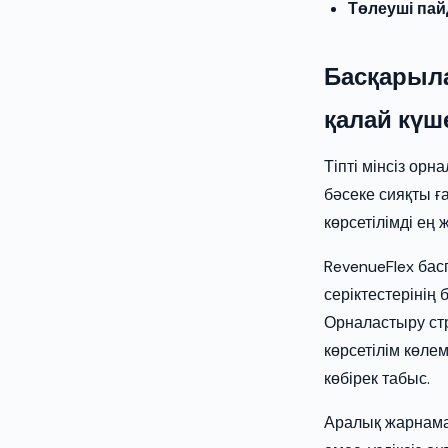
Төлеуші па
Басқарыл
қалай күш
Тіпті мінсіз ор
бәсеке сияқты ғ
көрсетілімді ең
RevenueFlex бас
серіктестеріні
Орналастыру стр
көрсетілім көл
көбірек табыс.
Аралық жарнама 