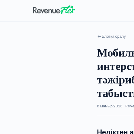
Блогқа оралу
Мобиль
интерс
тәжіриб
табыст
8 мамыр 2026 · Rev
Неліктен