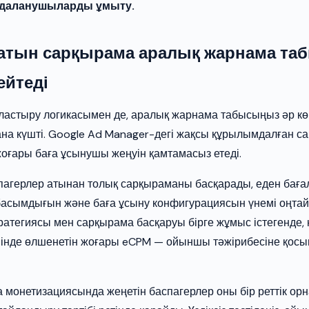
йдаланушыларды ұмыту.
атын сарқырама аралық жарнама та
ейтеді
наластыру логикасымен де, аралық жарнама табысыңыз әр кө
ана күшті. Google Ad Manager-дегі жақсы құрылымдалған с
 жоғары баға ұсынушы жеңуін қамтамасыз етеді.
пагерлер атынан толық сарқыраманы басқарады, еден баға
ң басымдығын және баға ұсыну конфигурациясын үнемі оңта
атегиясы мен сарқырама басқаруы бірге жұмыс істегенде, 
емінде өлшенетін жоғары eCPM — ойыншы тәжірибесіне қосы
монетизациясында жеңетін баспагерлер оны бір реттік ор