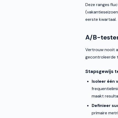
Deze ranges fluc
(vakantieseizoen
eerste kwartaal.
A/B-testen
Vertrouw nooit a
gecontroleerde t
Stapsgewijs t
Isoleer één v
frequentielimi
maakt resulta
Definieer su
primaire metr