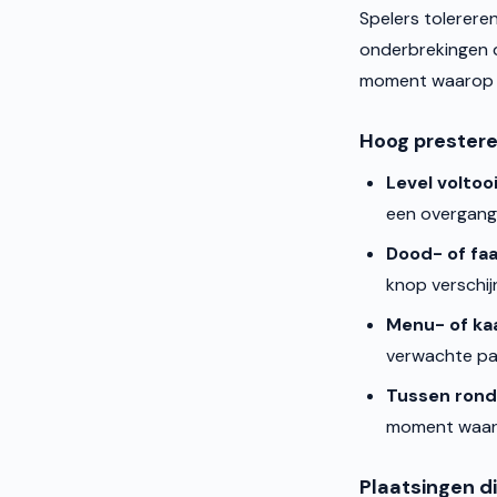
Spelers tolerere
onderbrekingen d
moment waarop d
Hoog prester
Level volto
een overgang. 
Dood- of fa
knop verschijn
Menu- of ka
verwachte pa
Tussen rond
moment waaro
Plaatsingen d