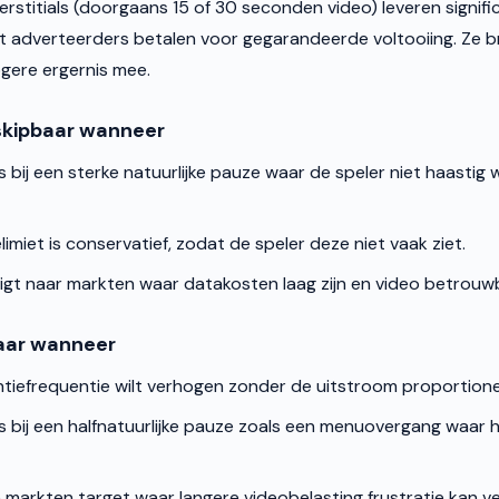
erstitials (doorgaans 15 of 30 seconden video) leveren signif
 adverteerders betalen voor gegarandeerde voltooiing. Ze 
gere ergernis mee.
skipbaar wanneer
s bij een sterke natuurlijke pauze waar de speler niet haastig 
imiet is conservatief, zodat de speler deze niet vaak ziet.
igt naar markten waar datakosten laag zijn en video betrouwb
aar wanneer
tiefrequentie wilt verhogen zonder de uitstroom proportione
is bij een halfnatuurlijke pauze zoals een menuovergang waar 
arkten target waar langere videobelasting frustratie kan v