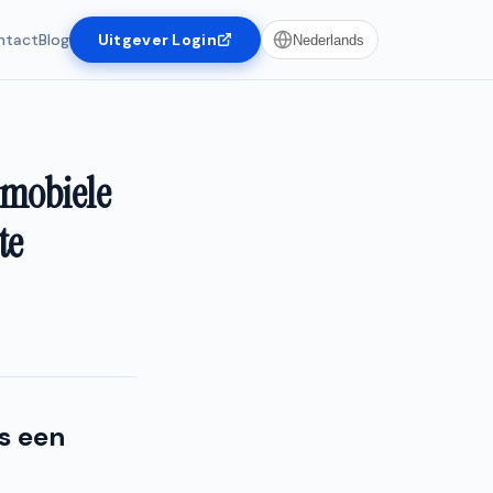
ntact
Blog
Uitgever Login
Nederlands
n mobiele
te
s een