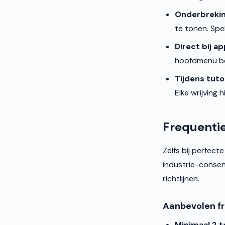
Onderbrekin
te tonen. Spe
Direct bij a
hoofdmenu ber
Tijdens tuto
Elke wrijving 
Frequentie
Zelfs bij perfect
industrie-consens
richtlijnen.
Aanbevolen fr
Minimaal 2 t