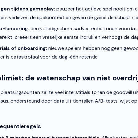
gen tijdens gameplay:
pauzeer het actieve spel nooit om e
lers verliezen de spelcontext en geven de game de schuld, nie
pp-lancering:
een volledigschermsadvertentie tonen voordat 
eikt, creëert een vreselijke eerste indruk en verhoogt de da
rials of onboarding:
nieuwe spelers hebben nog geen gewo
hier is catastrofaal voor de dag-één retentie.
limiet: de wetenschap van niet overdri
e plaatsingspunten zal te veel interstitials tonen de goodwill ui
us, ondersteund door data uit tientallen A/B-tests, wijst op 
equentieregels
ot 3 minuten interval tussen interstitials.
Alles korter vo