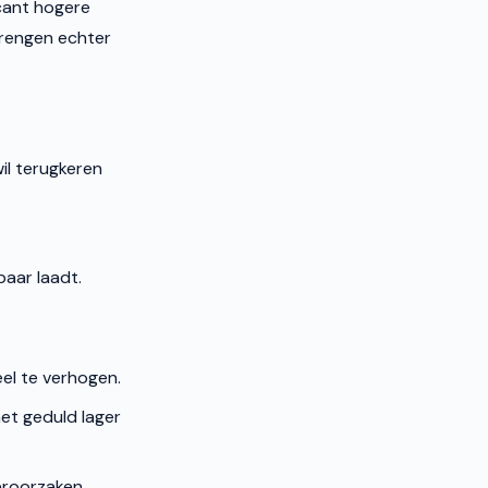
icant hogere
brengen echter
wil terugkeren
aar laadt.
el te verhogen.
het geduld lager
eroorzaken.