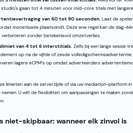
studio's gaan tot 4 minuten voor mid-core titels met langere
rtentievertraging van 60 tot 90 seconden.
Laat de spele
rdat monetisatie plaatsvindt. Deze ene regel kan de dag-één
 verbeteren zonder betekenisvol omzetverlies.
imiet van 4 tot 6 interstitials.
Zelfs bij een lange sessie tr
dement op na de vijfde of zesde volledigschermsadvertentie
leveren lagere eCPM's op omdat adverteerders advertentiem
e limieten aan de serverzijde of via uw mediation-platform in
nemen. U wilt de flexibiliteit om aanpassingen te maken zon
en.
s niet-skipbaar: wanneer elk zinvol is