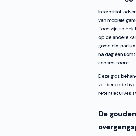
Interstitial-adv
van mobiele game
Toch zijn ze ook
op de andere kan
game die jaarlijk
na dag één komt
scherm toont.
Deze gids behand
verdienende hype
retentiecurves s
De gouden 
overgangs