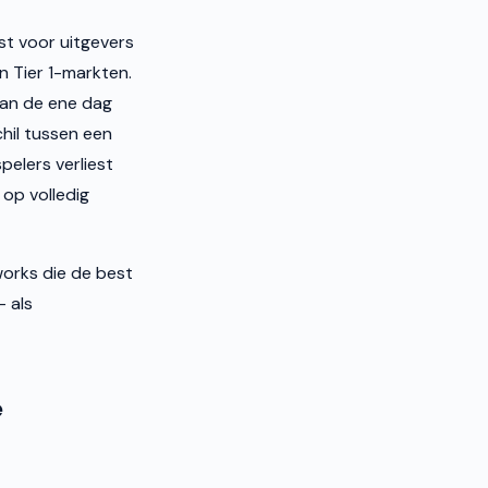
st voor uitgevers
n Tier 1-markten.
van de ene dag
hil tussen een
pelers verliest
op volledig
works die de best
 als
e