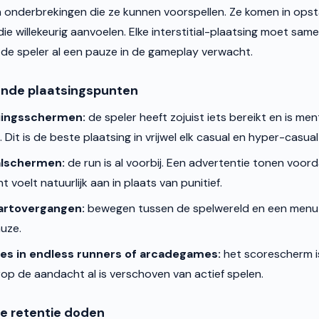
n onderbrekingen die ze kunnen voorspellen. Ze komen in ops
ie willekeurig aanvoelen. Elke interstitial-plaatsing moet sam
e speler al een pauze in de gameplay verwacht.
ende plaatsingspunten
oiingsschermen:
de speler heeft zojuist iets bereikt en is men
Dit is de beste plaatsing in vrijwel elk casual en hyper-casual
alschermen:
de run is al voorbij. Een advertentie tonen voor
t voelt natuurlijk aan in plaats van punitief.
artovergangen:
bewegen tussen de spelwereld en een menu 
uze.
es in endless runners of arcadegames:
het scorescherm is
p de aandacht al is verschoven van actief spelen.
ie retentie doden