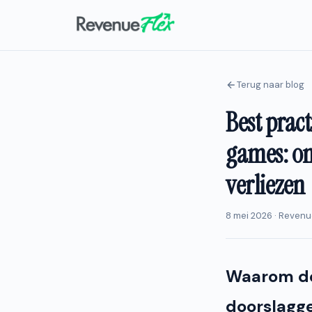
Terug naar blog
Best pract
games: om
verliezen
8 mei 2026 · Reven
Waarom de 
doorslagge