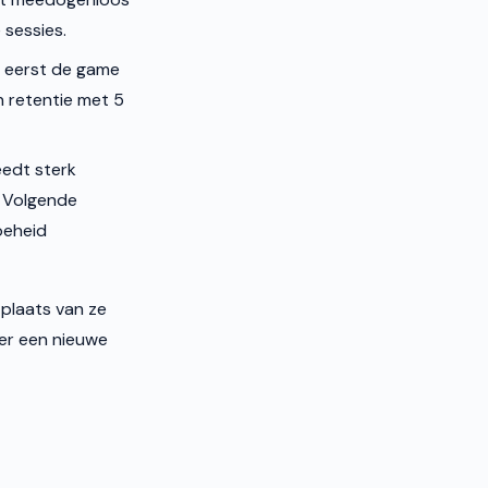
 sessies.
r eerst de game
 retentie met 5
eedt sterk
. Volgende
oeheid
 plaats van ze
der een nieuwe