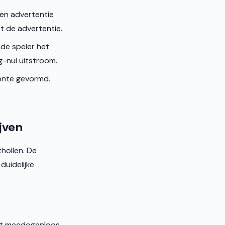
en advertentie
t de advertentie.
de speler het
g-nul uitstroom.
onte gevormd.
jven
thollen. De
duidelijke
elt meedogenloos