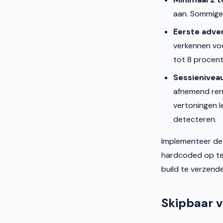
aan. Sommige 
Eerste adve
verkennen voo
tot 8 procent
Sessieniveaul
afnemend ren
vertoningen 
detecteren.
Implementeer dez
hardcoded op te 
build te verzend
Skipbaar v