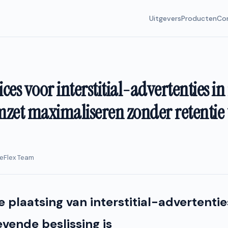
Uitgevers
Producten
Co
ices voor interstitial-advertenties i
zet maximaliseren zonder retentie 
ueFlex Team
plaatsing van interstitial-advertentie
vende beslissing is