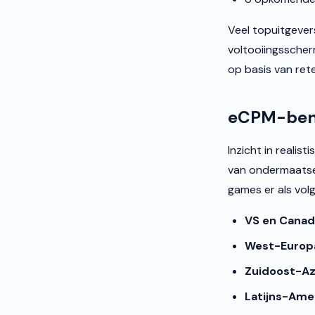
Veel topuitgever
voltooiingssche
op basis van ret
eCPM-benc
Inzicht in realis
van ondermaatse 
games er als volgt
VS en Canad
West-Europ
Zuidoost-Az
Latijns-Amer