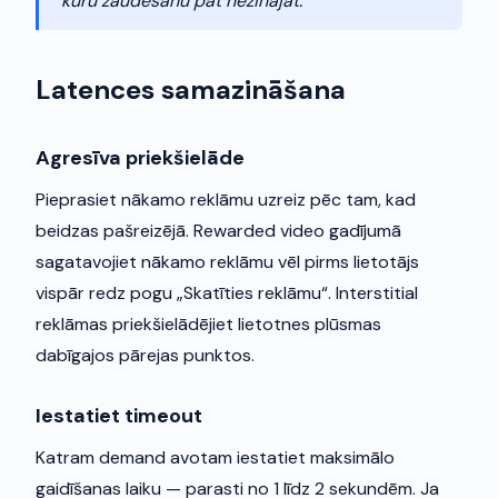
kuru zaudēšanu pat nezinājāt.
Latences samazināšana
Agresīva priekšielāde
Pieprasiet nākamo reklāmu uzreiz pēc tam, kad
beidzas pašreizējā. Rewarded video gadījumā
sagatavojiet nākamo reklāmu vēl pirms lietotājs
vispār redz pogu „Skatīties reklāmu“. Interstitial
reklāmas priekšielādējiet lietotnes plūsmas
dabīgajos pārejas punktos.
Iestatiet timeout
Katram demand avotam iestatiet maksimālo
gaidīšanas laiku — parasti no 1 līdz 2 sekundēm. Ja