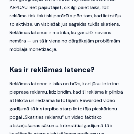
ARPDAU. Bet pajautājiet, cik ilgi paiet laiks, līdz
reklāma tiek faktiski parādīta pēc tam, kad lietotājs
to aktivizē, un visbiežāk jūs sagaidīs tukšs skatiens.
Reklāmas latence ir metrika, ko gandrīz neviens
nemēra — un tā ir viena no dārgākajām problēmām
mobilajā monetizācijā.
Kas ir reklāmas latence?
Reklāmas latence ir laiks no brīža, kad jūsu lietotne
pieprasa reklāmu, līdz brīdim, kad šī reklāma ir pilnībā
attēlota un redzama lietotājam. Rewarded video
gadījumā tā ir starpība starp lietotāja pieskārienu
pogai „Skatīties reklāmu“ un video faktisko
atskaņošanas sākumu. Interstitial gadījumā tā ir
kavēšanās starp aktivizēšanas notikumu un