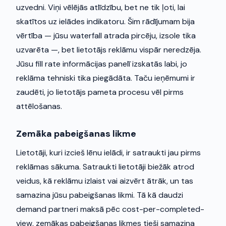
uzvedni. Viņi vēlējās atlīdzību, bet ne tik ļoti, lai
skatītos uz ielādes indikatoru. Šim rādījumam bija
vērtība — jūsu waterfall atrada pircēju, izsole tika
uzvarēta —, bet lietotājs reklāmu vispār neredzēja.
Jūsu fill rate informācijas panelī izskatās labi, jo
reklāma tehniski tika piegādāta. Taču ieņēmumi ir
zaudēti, jo lietotājs pameta procesu vēl pirms
attēlošanas.
Zemāka pabeigšanas likme
Lietotāji, kuri izcieš lēnu ielādi, ir satraukti jau pirms
reklāmas sākuma. Satraukti lietotāji biežāk atrod
veidus, kā reklāmu izlaist vai aizvērt ātrāk, un tas
samazina jūsu pabeigšanas likmi. Tā kā daudzi
demand partneri maksā pēc cost-per-completed-
view, zemākas pabeigšanas likmes tieši samazina