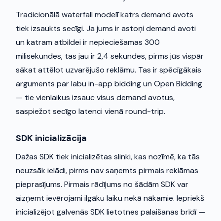
Tradicionālā waterfall modelī katrs demand avots
tiek izsaukts secīgi. Ja jums ir astoņi demand avoti
un katram atbildei ir nepieciešamas 300
milisekundes, tas jau ir 2,4 sekundes, pirms jūs vispār
sākat attēlot uzvarējušo reklāmu. Tas ir spēcīgākais
arguments par labu in-app bidding un Open Bidding
— tie vienlaikus izsauc visus demand avotus,
saspiežot secīgo latenci vienā round-trip.
SDK inicializācija
Dažas SDK tiek inicializētas slinki, kas nozīmē, ka tās
neuzsāk ielādi, pirms nav saņemts pirmais reklāmas
pieprasījums. Pirmais rādījums no šādām SDK var
aizņemt ievērojami ilgāku laiku nekā nākamie. Iepriekš
inicializējot galvenās SDK lietotnes palaišanas brīdī —