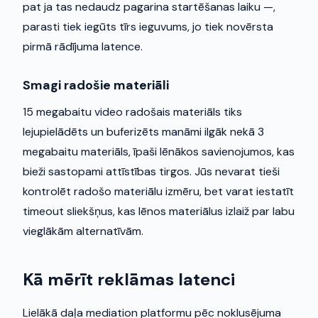
pat ja tas nedaudz pagarina startēšanas laiku —,
parasti tiek iegūts tīrs ieguvums, jo tiek novērsta
pirmā rādījuma latence.
Smagi radošie materiāli
15 megabaitu video radošais materiāls tiks
lejupielādēts un buferizēts manāmi ilgāk nekā 3
megabaitu materiāls, īpaši lēnākos savienojumos, kas
bieži sastopami attīstības tirgos. Jūs nevarat tieši
kontrolēt radošo materiālu izmēru, bet varat iestatīt
timeout sliekšņus, kas lēnos materiālus izlaiž par labu
vieglākām alternatīvām.
Kā mērīt reklāmas latenci
Lielākā daļa mediation platformu pēc noklusējuma