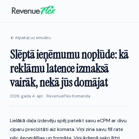
Atpakaļ uz emuāru
Slēptā ieņēmumu noplūde: kā
reklāmu latence izmaksā
vairāk, nekā jūs domājat
2026. gada 4. apr. · RevenueFlex Komanda
Lielākā daļa izdevēju spēj pateikt savu eCPM ar divu
ciparu precizitāti aiz komata. Viņi zina savu fill rate
pēc ģeogrāfijas un formāta. Viņi ikdienā seko līdzi