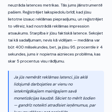
neuzrāda latences metrikas. Tās jums jāinstrumentē
pašiem. Reģistrējiet laikspiedolu brīdī, kad jūsu
lietotne izsauc reklāmas pieprasījumu, un reģistrējiet
to vēlreiz, kad nostrādā reklāmas impression
atsaukums. Starpība ir jūsu faktiskā latence. Sekojiet
tai kā sadalījumam, nevis kā vidējam — mediāna var
būt 400 milisekundes, bet, ja jūsu 95. procentile ir 4
sekundes, jums ir nopietna aiznieces problēma, kas
skar 5 procentus visu rādījumu.
Ja jūs nemērāt reklāmas latenci, jūs aklā
lidojumā darbojaties ar vienu no
ietekmīgākajiem mainīgajiem savā
monetizācijas kaudzē. Sāciet to mērīt šodien
— gandrīz noteikti atradīsiet ieņēmumus, par