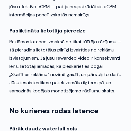
jūsu efektīvo eCPM — pat ja neapstrādātais eCPM
informācijas panelī izskatās nemainīgs.
Pasliktināta lietotāja pieredze
Reklāmas latence izmaksā ne tikai tūlītējo rādījumu —
tā pieradina lietotājus pilnīgi izvairīties no reklāmu
izvietojumiem. Ja jūsu rewarded video ir konsekventi
lēns, lietotāji iemācās, ka pieskārieties pogai
„Skatīties reklāmu“ nozīmē gaidīt, un pārstāj to darīt.
Jūsu iesaistes likme paliek zemāka ilgtermiņā, un
samazinās kopējais monetizējamo rādījumu skaits.
No kurienes rodas latence
Pārāk daudz waterfall soļu