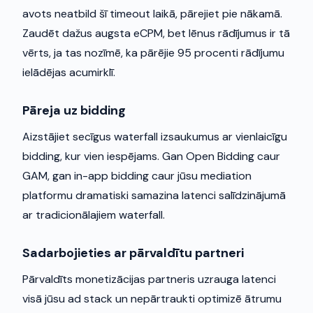
avots neatbild šī timeout laikā, pārejiet pie nākamā.
Zaudēt dažus augsta eCPM, bet lēnus rādījumus ir tā
vērts, ja tas nozīmē, ka pārējie 95 procenti rādījumu
ielādējas acumirklī.
Pāreja uz bidding
Aizstājiet secīgus waterfall izsaukumus ar vienlaicīgu
bidding, kur vien iespējams. Gan Open Bidding caur
GAM, gan in-app bidding caur jūsu mediation
platformu dramatiski samazina latenci salīdzinājumā
ar tradicionālajiem waterfall.
Sadarbojieties ar pārvaldītu partneri
Pārvaldīts monetizācijas partneris uzrauga latenci
visā jūsu ad stack un nepārtraukti optimizē ātrumu