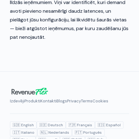
līdzās ieņēmumiem. Viņi var identificēt, kuri demand
avoti pievieno nesamērīgi daudz latences, un
pielāgot jūsu konfigurāciju, lai likvidētu šaurās vietas
— bieži atgūstot ieņēmumus, par kuru zaudēšanu jūs
pat nenojautāt.
Izdevēji
Produkti
Kontakti
Blogs
Privacy
Terms
Cookies
🇬🇧 English
🇩🇪 Deutsch
🇫🇷 Français
🇪🇸 Español
🇮🇹 Italiano
🇳🇱 Nederlands
🇵🇹 Português