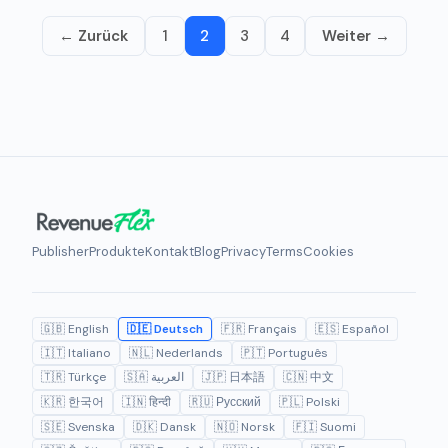
← Zurück
1
2
3
4
Weiter →
Publisher
Produkte
Kontakt
Blog
Privacy
Terms
Cookies
🇬🇧 English
🇩🇪 Deutsch
🇫🇷 Français
🇪🇸 Español
🇮🇹 Italiano
🇳🇱 Nederlands
🇵🇹 Português
🇹🇷 Türkçe
🇸🇦 العربية
🇯🇵 日本語
🇨🇳 中文
🇰🇷 한국어
🇮🇳 हिन्दी
🇷🇺 Русский
🇵🇱 Polski
🇸🇪 Svenska
🇩🇰 Dansk
🇳🇴 Norsk
🇫🇮 Suomi