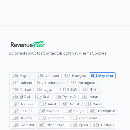
Editores
Productos
Contacto
Blog
Privacy
Terms
Cookies
🇬🇧 English
🇩🇪 Deutsch
🇫🇷 Français
🇪🇸 Español
🇮🇹 Italiano
🇳🇱 Nederlands
🇵🇹 Português
🇹🇷 Türkçe
🇸🇦 العربية
🇯🇵 日本語
🇨🇳 中文
🇰🇷 한국어
🇮🇳 हिन्दी
🇷🇺 Русский
🇵🇱 Polski
🇸🇪 Svenska
🇩🇰 Dansk
🇳🇴 Norsk
🇫🇮 Suomi
🇨🇿 Čeština
🇷🇴 Română
🇭🇺 Magyar
🇧🇬 Български
🇭🇷 Hrvatski
🇸🇰 Slovenčina
🇸🇮 Slovenščina
🇬🇷 Ελληνικά
🇺🇦 Українська
🇷🇸 Srpski
🇱🇹 Lietuvių