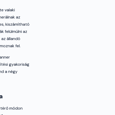
e valaki
nerálnak az
es, kiszámítható
k felülmúlni az
 az állandó
moznak fel.
anner
ítési gyakoriság
ind a négy
a
eltérő módon