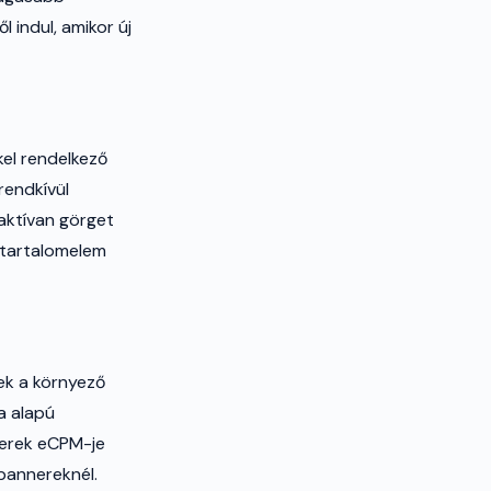
 indul, amikor új
el rendelkező
rendkívül
 aktívan görget
 tartalomelem
ek a környező
a alapú
nnerek eCPM-je
bannereknél.