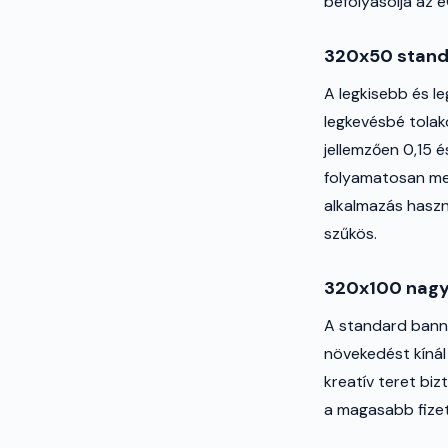
befolyásolja az e
320x50 stand
A legkisebb és le
legkevésbé tola
jellemzően 0,15 é
folyamatosan meg
alkalmazás haszn
szűkös.
320x100 nagy
A standard bann
növekedést kíná
kreatív teret biz
a magasabb fizet