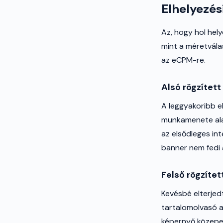
Elhelyezés
Az, hogy hol hely
mint a méretvála
az eCPM-re.
Alsó rögzített
A leggyakoribb el
munkamenete alat
az elsődleges in
banner nem fedi á
Felső rögzítet
Kevésbé elterjed
tartalomolvasó a
képernyő közepe.