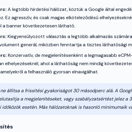
rc:
A legtöbb hirdetési hálózat, köztük a Google által engedé
őköz. Ez agresszív, és csak magas elköteleződésű elhelyezésekn
ol a banner következetesen látható.
rc:
Kiegyensúlyozott választás a legtöbb alkalmazás számár
 volument generál, miközben fenntartja a tisztes láthatósági 
rc:
Konzervatív, de megjelenítésenként a legmagasabb eCPM-e
an elhelyezéseknél, ahol a láthatóság nem mindig következetes
amelyekről a felhasználó gyorsan elnavigálhat.
ne állítsa a frissítési gyakoriságot 30 másodperc alá. A Goo
lutasítja a megjelenítéseket, vagy szabályzatsértést jelez 
tési időközök esetén. Más hálózatoknak is hasonló minimumaik v
ssítés