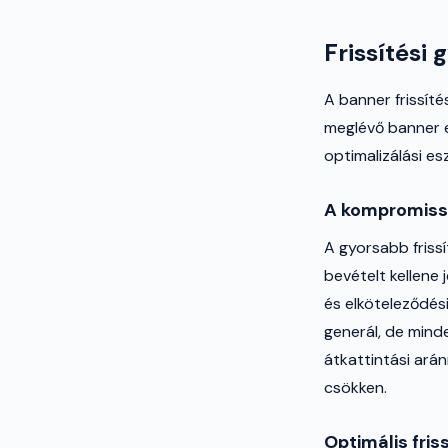
Frissítési 
A banner frissít
meglévő banner e
optimalizálási e
A kompromis
A gyorsabb friss
bevételt kellene 
és elköteleződés
generál, de mind
átkattintási arán
csökken.
Optimális fris