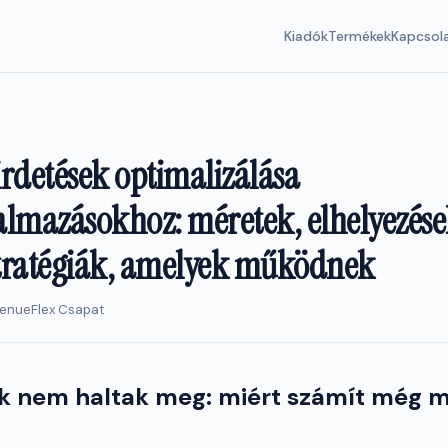
Kiadók
Termékek
Kapcsol
rdetések optimalizálása
lmazásokhoz: méretek, elhelyezése
i stratégiák, amelyek működnek
evenueFlex Csapat
k nem haltak meg: miért számít még m