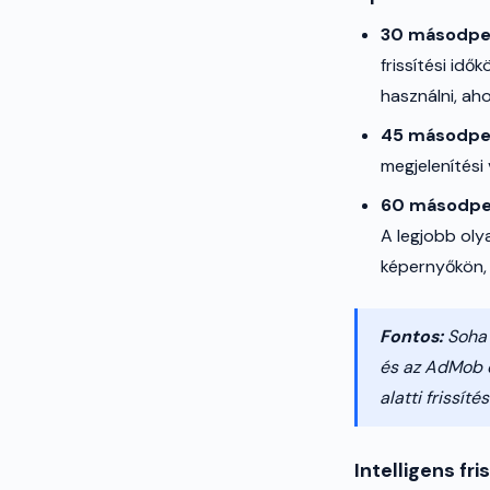
30 másodpe
frissítési id
használni, ah
45 másodpe
megjelenítési
60 másodpe
A legjobb oly
képernyőkön, 
Fontos:
Soha 
és az AdMob e
alatti frissí
Intelligens fri