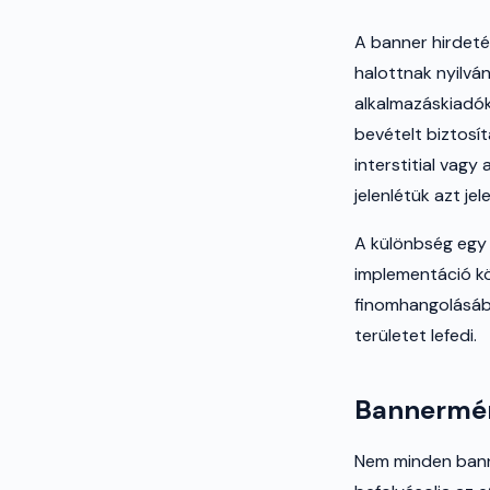
A banner hirdeté
halottnak nyilván
alkalmazáskiadók
bevételt biztosít
interstitial vag
jelenlétük azt j
A különbség egy
implementáció kö
finomhangolásába
területet lefedi.
Bannermér
Nem minden bann