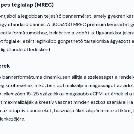
pes téglalap (MREC)
tjából a legjobban teljesítő bannerméret, amely gyakran ké
 egy standard banner. A 300x250 MREC prémium keresletet ge
eatív formátumokhoz, beleértve a videót is. Ugyanakkor jelen
t foglal el, ezért leginkább görgethető tartalomba ágyazott 
ig állandó átfedésként.
erek
 bannerformátuma dinamikusan állítja a szélességet a rendelk
g kitöltéséhez, miközben optimalizálja a magasságot az adot
 jellemzően 15-25 százalékkal magasabb eCPM-et érnek el a 
t maximalizálják a kreatív vásznat minden eszköz számára. Ha
 az adaptív bannereket, használja őket alapértelmezettként,
lenkezőjére.