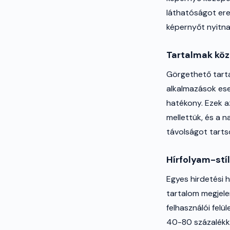
láthatóságot ere
képernyőt nyitn
Tartalmak közö
Görgethető tarta
alkalmazások es
hatékony. Ezek a
mellettük, és a
távolságot tarts
Hírfolyam-stí
Egyes hirdetési 
tartalom megjelen
felhasználói fel
40-80 százalékk