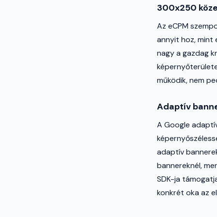
300x250 köze
Az eCPM szempon
annyit hoz, mint
nagy a gazdag kr
képernyőterülete
működik, nem ped
Adaptív bann
A Google adaptív
képernyőszélessé
adaptív bannerek
bannereknél, mer
SDK-ja támogatja
konkrét oka az el