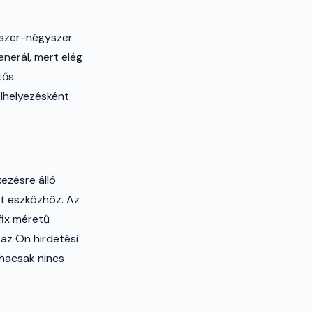
tszer-négyszer
nerál, mert elég
tős
elhelyezésként
ezésre álló
t eszközhöz. Az
fix méretű
 az Ön hirdetési
 hacsak nincs