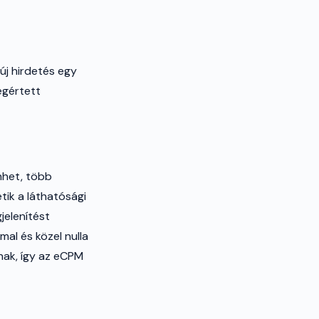
új hirdetés egy
egértett
nhet, több
tik a láthatósági
jelenítést
al és közel nulla
lnak, így az eCPM