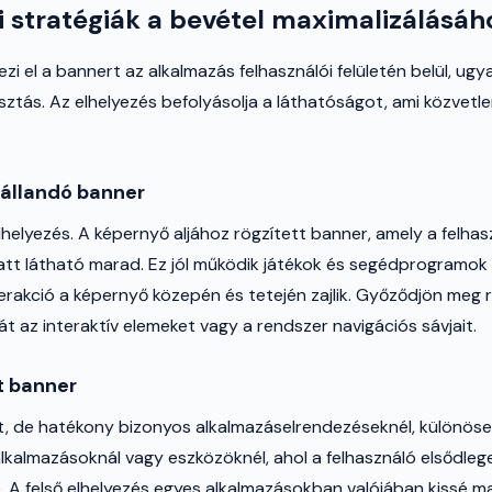
i stratégiák a bevétel maximalizálásáh
ezi el a bannert az alkalmazás felhasználói felületén belül, ug
sztás. Az elhelyezés befolyásolja a láthatóságot, ami közvetle
 állandó banner
helyezés. A képernyő aljához rögzített banner, amely a felhasz
t látható marad. Ez jól működik játékok és segédprogramok 
terakció a képernyő közepén és tetején zajlik. Győződjön meg r
t az interaktív elemeket vagy a rendszer navigációs sávjait.
t banner
t, de hatékony bizonyos alkalmazáselrendezéseknél, különös
lkalmazásoknál vagy eszközöknél, ahol a felhasználó elsődleg
 A felső elhelyezés egyes alkalmazásokban valójában kissé 