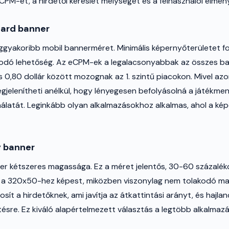
CPM-et, a hirdetői kereslet mélységét és a felhasználói élmén
ard banner
ggyakoribb mobil bannerméret. Minimális képernyőterületet fogl
kodó lehetőség. Az eCPM-ek a legalacsonyabbak az összes ba
s 0,80 dollár között mozognak az 1. szintű piacokon. Mivel azo
jelenítheti anélkül, hogy lényegesen befolyásolná a játékme
álatát. Leginkább olyan alkalmazásokhoz alkalmas, ahol a ké
 banner
er kétszeres magassága. Ez a méret jelentős, 30-60 százalé
l a 320x50-hez képest, miközben viszonylag nem tolakodó m
tosít a hirdetőknek, ami javítja az átkattintási arányt, és hajl
ésre. Ez kiváló alapértelmezett választás a legtöbb alkalmaz