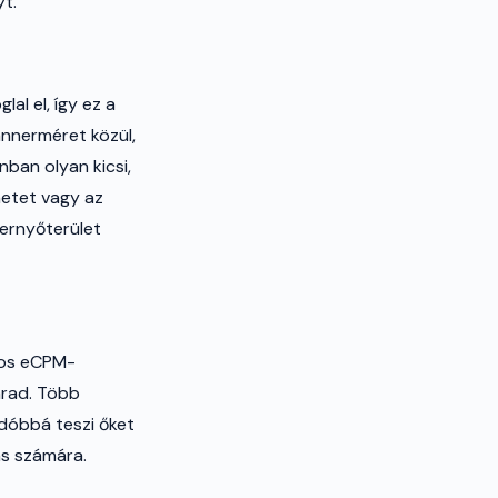
yt.
al el, így ez a
nnerméret közül,
nban olyan kicsi,
netet vagy az
pernyőterület
kos eCPM-
arad. Több
andóbbá teszi őket
ás számára.