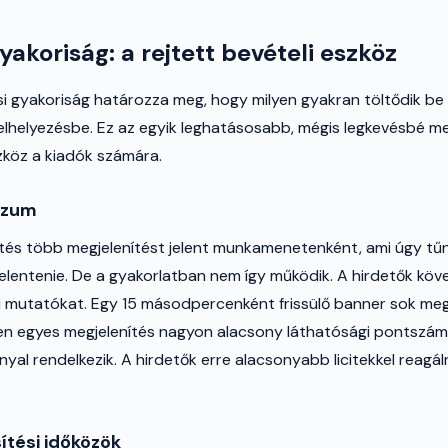
gyakoriság: a rejtett bevételi eszköz
ési gyakoriság határozza meg, hogy milyen gyakran töltődik be 
lhelyezésbe. Ez az egyik leghatásosabb, mégis legkevésbé m
szköz a kiadók számára.
szum
ítés több megjelenítést jelent munkamenetenként, ami úgy tű
jelentenie. De a gyakorlatban nem így működik. A hirdetők köve
i mutatókat. Egy 15 másodpercenként frissülő banner sok meg
en egyes megjelenítés nagyon alacsony láthatósági pontszámm
nyal rendelkezik. A hirdetők erre alacsonyabb licitekkel reagá
sítési időközök