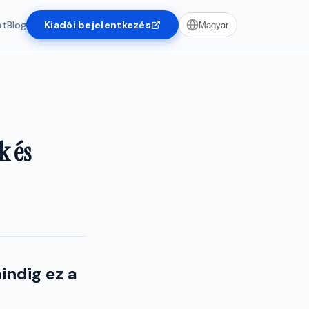
at
Blog
Kiadói bejelentkezés
Magyar
k és
indig ez a