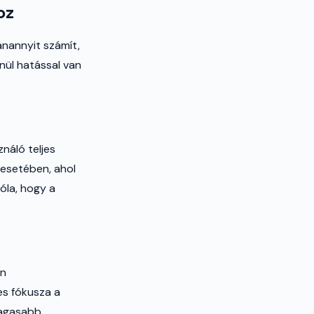
oz
yanannyit számít,
nül hatással van
náló teljes
esetében, ahol
óla, hogy a
en
es fókusza a
magasabb