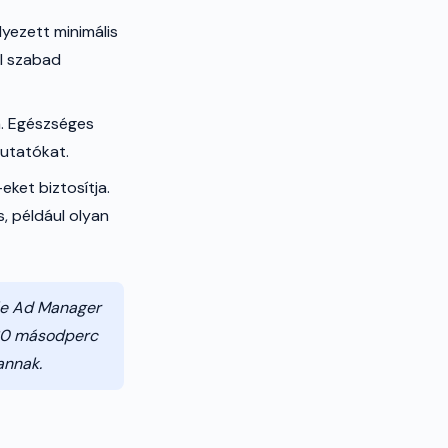
lyezett minimális
él szabad
a. Egészséges
mutatókat.
ket biztosítja.
, például olyan
gle Ad Manager
a 30 másodperc
annak.