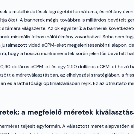
sek a mobilhirdetések legrégebbi formátuma, és néhány évent
ítja őket. A bannerek mégis továbbra is milliárdos bevételt ge
 számára világszerte. Az ok egyszerű: a bannerek következet
anak minimális felhasználói élmény zavarásával. Soha nem fogjá
y a jutalmazott videó eCPM-eket megjelenítésenkénti alapon, de
elenti, hogy a hosszú munkamenetek során jelentős bevételt hal
 0,30 dolláros eCPM-et és egy 2,50 dolláros eCPM-et hozó b
zött a méretválasztásban, az elhelyezési stratégiában, a friss
n és a láthatósági optimalizálásban rejlik. Ez az útmutató m
etek: a megfelelő méretek kiválasztás
erméret teljesít egyformán. A választott méret alapvetően 