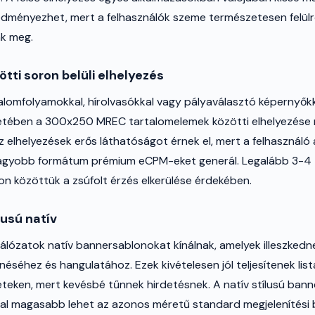
dményezhet, mert a felhasználók szeme természetesen felülről
ak meg.
tti soron belüli elhelyezés
lomfolyamokkal, hírolvasókkal vagy pályaválasztó képernyőkk
etében a 300x250 MREC tartalomelemek közötti elhelyezése 
z elhelyezések erős láthatóságot érnek el, mert a felhasználó
 nagyobb formátum prémium eCPM-eket generál. Legalább 3-4
on közöttük a zsúfolt érzés elkerülése érdekében.
lusú natív
hálózatok natív bannersablonokat kínálnak, amelyek illeszkedn
éséhez és hangulatához. Ezek kivételesen jól teljesítenek list
ületeken, mert kevésbé tűnnek hirdetésnek. A natív stílusú ba
al magasabb lehet az azonos méretű standard megjelenítési 