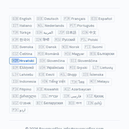
🇬🇧 English
🇩🇪 Deutsch
🇫🇷 Français
🇪🇸 Español
🇮🇹 Italiano
🇳🇱 Nederlands
🇵🇹 Português
🇹🇷 Türkçe
🇸🇦 العربية
🇯🇵 日本語
🇨🇳 中文
🇰🇷 한국어
🇮🇳 हिन्दी
🇷🇺 Русский
🇵🇱 Polski
🇸🇪 Svenska
🇩🇰 Dansk
🇳🇴 Norsk
🇫🇮 Suomi
🇨🇿 Čeština
🇷🇴 Română
🇭🇺 Magyar
🇧🇬 Български
🇭🇷 Hrvatski
🇸🇰 Slovenčina
🇸🇮 Slovenščina
🇬🇷 Ελληνικά
🇺🇦 Українська
🇷🇸 Srpski
🇱🇹 Lietuvių
🇱🇻 Latviešu
🇪🇪 Eesti
🇦🇱 Shqip
🇮🇸 Íslenska
🇮🇩 Indonesia
🇻🇳 Tiếng Việt
🇲🇾 Melayu
🇹🇭 ไทย
🇵🇭 Filipino
🇰🇪 Kiswahili
🇦🇿 Azərbaycan
🇬🇪 ქართული
🇮🇱 עברית
🇮🇷 فارسی
🇰🇿 Қазақ
🇺🇿 O'zbek
🇧🇾 Беларуская
🇧🇩 বাংলা
🇮🇳 தமிழ்
🇵🇰 اردو
© 2026 RevenueFlex.
info@revenueflex.com