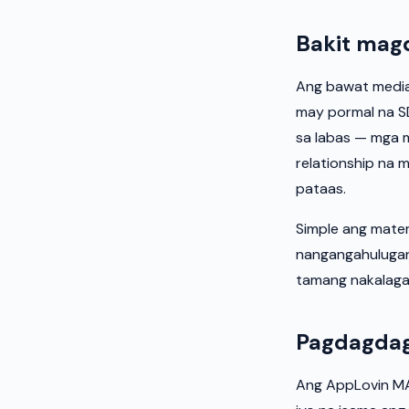
Bakit mag
Ang bawat media
may pormal na S
sa labas — mga 
relationship na
pataas.
Simple ang mate
nangangahulugan
tamang nakalaga
Pagdagdag
Ang AppLovin MA