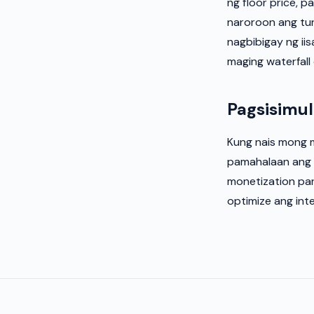
ng floor price, 
naroroon ang tu
nagbibigay ng iis
maging waterfall
Pagsisimu
Kung nais mong 
pamahalaan ang 
monetization par
optimize ang int