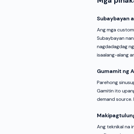
Mga pinak
Subaybayan a
Ang mga custom 
Subaybayan nang 
nagdadagdag ng h
isaalang-alang an
Gumamit ng A
Parehong sinusup
Gamitin ito upan
demand source. H
Makipagtulun
Ang teknikal na 