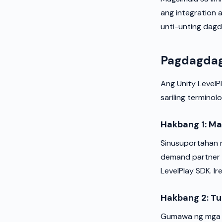
ang integration
unti-unting dagd
Pagdagdag
Ang Unity LevelP
sariling terminol
Hakbang 1: M
Sinusuportahan 
demand partner 
LevelPlay SDK. I
Hakbang 2: Tu
Gumawa ng mga i