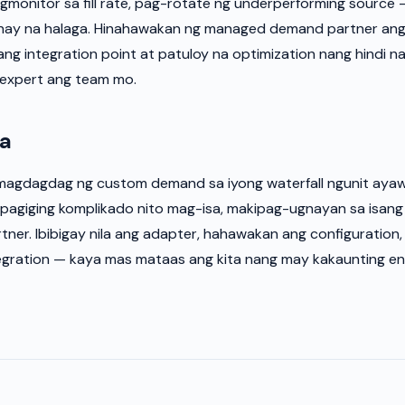
pagmonitor sa fill rate, pag-rotate ng underperforming source
nay na halaga. Hinahawakan ng managed demand partner ang l
ang integration point at patuloy na optimization nang hindi n
 expert ang team mo.
la
magdagdag ng custom demand sa iyong waterfall ngunit aya
pagiging komplikado nito mag-isa, makipag-ugnayan sa isan
tner. Ibibigay nila ang adapter, hahawakan ang configuration, 
egration — kaya mas mataas ang kita nang may kakaunting eng