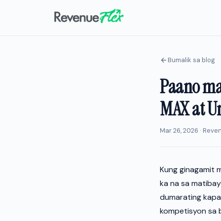
Bumalik sa blog
Paano ma
MAX at Un
Mar 26, 2026 · Rev
Kung ginagamit m
ka na sa matibay
dumarating kap
kompetisyon sa b