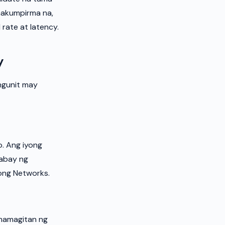
nakumpirma na,
rate at latency.
y
ngunit may
. Ang iyong
abay ng
yong Networks.
mamagitan ng