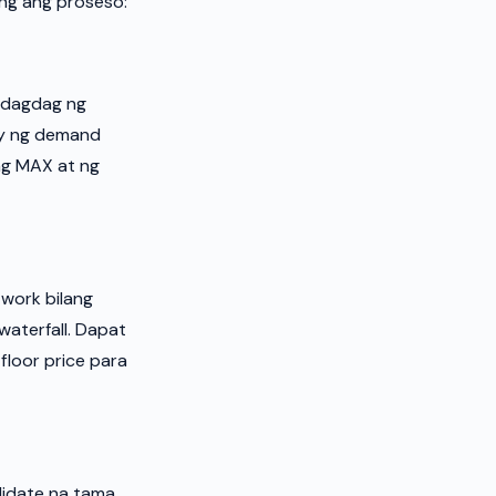
ng ang proseso:
gdagdag ng
ay ng demand
ng MAX at ng
twork bilang
aterfall. Dapat
loor price para
alidate na tama