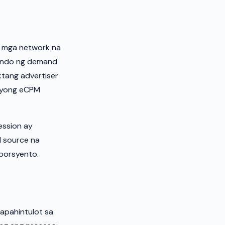
— mga network na
mundo ng demand
tang advertiser
 iyong eCPM
ession ay
 source na
porsyento.
pahintulot sa