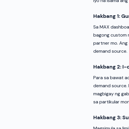
iyo na isama an
Hakbang 1: G
Sa MAX dashboar
bagong custom n
partner mo. Ang
demand source.
Hakbang 2: I-
Para sa bawat ad
demand source. I
magbigay ng gab
sa partikular mo
Hakbang 3: Su
Magsimula sa lim