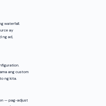
 waterfall.
ource ay
d ng ad,
figuration.
asama ang custom
o ng kita.
ion — pag-adjust