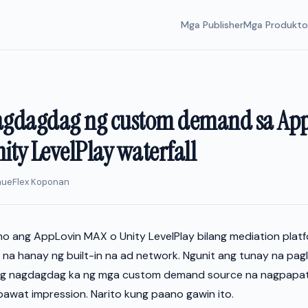
Mga Publisher
Mga Produkto
gdagdag ng custom demand sa Ap
ity LevelPlay waterfall
enueFlex Koponan
o ang AppLovin MAX o Unity LevelPlay bilang mediation plat
 na hanay ng built-in na ad network. Ngunit ang tunay na pagl
ag nagdagdag ka ng mga custom demand source na nagpapa
awat impression. Narito kung paano gawin ito.