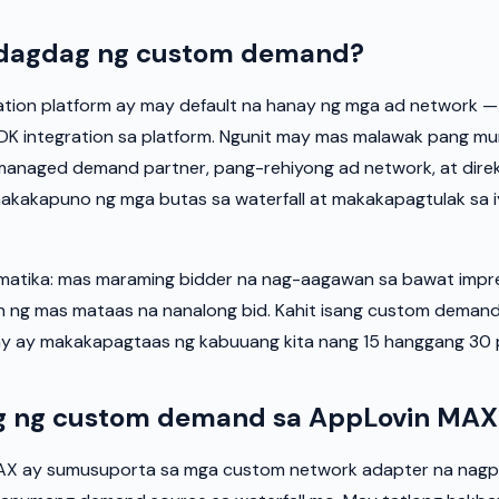
dagdag ng custom demand?
tion platform ay may default na hanay ng mga ad network 
DK integration sa platform. Ngunit may mas malawak pang 
managed demand partner, pang-rehiyong ad network, at direk
 makakapuno ng mga butas sa waterfall at makakapagtulak sa
matika: mas maraming bidder na nag-aagawan sa bawat impr
 ng mas mataas na nanalong bid. Kahit isang custom demand
y ay makakapagtaas ng kabuuang kita nang 15 hanggang 30 
 ng custom demand sa AppLovin MAX
X ay sumusuporta sa mga custom network adapter na nagpa