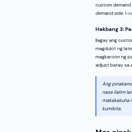
custom demand s
demand side. I-c
Hakbang 3: Pa
Ilagay ang cust
magdulot ng late
magkaroon ng pa
adjust batay sa 
Ang pinakama
nasa ilalim l
makakakuha i
kumikita.