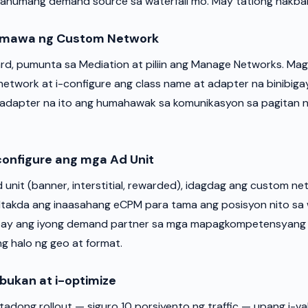
g anumang demand source sa waterfall mo. May tatlong hakba
umawa ng Custom Network
d, pumunta sa Mediation at piliin ang Manage Networks. Ma
etwork at i-configure ang class name at adapter na binibig
 adapter na ito ang humahawak sa komunikasyon sa pagitan 
configure ang mga Ad Unit
 unit (banner, interstitial, rewarded), idagdag ang custom ne
takda ang inaasahang eCPM para tama ang posisyon nito sa w
ay ang iyong demand partner sa mga mapagkompetensyang f
ng halo ng geo at format.
bukan at i-optimize
itadong rollout — siguro 10 porsiyento ng traffic — upang i-v