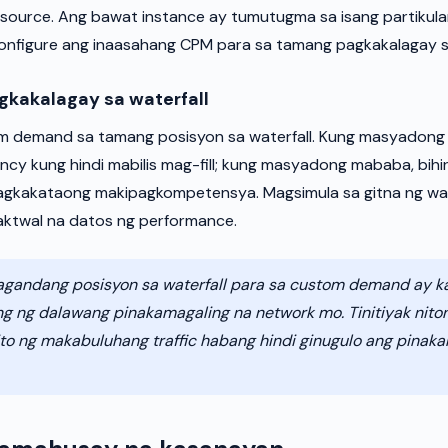
ource. Ang bawat instance ay tumutugma sa isang partikular
onfigure ang inaasahang CPM para sa tamang pagkakalagay sa
gkakalagay sa waterfall
om demand sa tamang posisyon sa waterfall. Kung masyadong
ncy kung hindi mabilis mag-fill; kung masyadong mababa, bihir
gkakataong makipagkompetensya. Magsimula sa gitna ng wat
aktwal na datos ng performance.
gandang posisyon sa waterfall para sa custom demand ay k
ang ng dalawang pinakamagaling na network mo. Tinitiyak nito
to ng makabuluhang traffic habang hindi ginugulo ang pinak