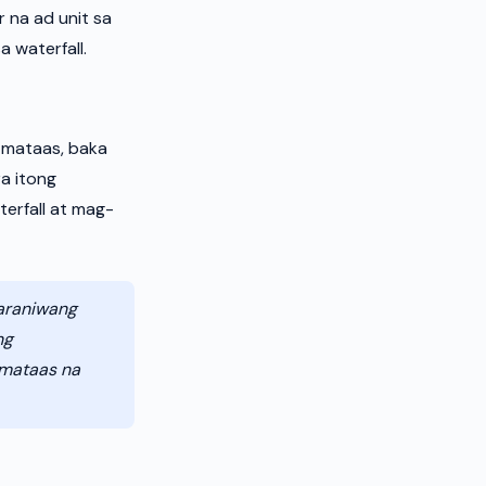
 na ad unit sa
 waterfall.
 mataas, baka
a itong
erfall at mag-
araniwang
ng
amataas na