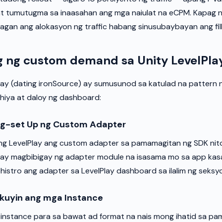
 at tumutugma sa inaasahan ang mga naiulat na eCPM. Kapag 
agan ang alokasyon ng traffic habang sinusubaybayan ang fill 
 ng custom demand sa Unity LevelPla
lay (dating ironSource) ay sumusunod sa katulad na pattern 
ohiya at daloy ng dashboard:
ag-set Up ng Custom Adapter
ng LevelPlay ang custom adapter sa pamamagitan ng SDK nito
ay magbibigay ng adapter module na isasama mo sa app kas
rehistro ang adapter sa LevelPlay dashboard sa ilalim ng seks
kuyin ang mga Instance
nstance para sa bawat ad format na nais mong ihatid sa pa