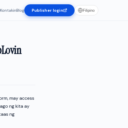
Kontakin
Blog
Publisher login
Filipino
pLovin
form, may access
ago ng kita ay
taas ng