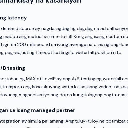
amahusay na kasanayan
ng latency
demand source ay nagdaragdag ng dagdag na ad call sa iyong
mabuti ang metric na time-to-fill. Kung ang isang custom s
igit sa 200 millisecond sa iyong average na oras ng pag-loa
g pag-adjust ng timeout settings o waterfall position nito.
/B testing
ortahan ng MAX at LevelPlay ang A/B testing ng waterfall con
g ikumpara ang kasalukuyang waterfall sa isang variant na k
ayaang magsabi sa iyo ang datos kung talagang nagtataas it
gan sa isang managed partner
integration ay simula pa lamang. Ang tuluy-tuloy na optimizat