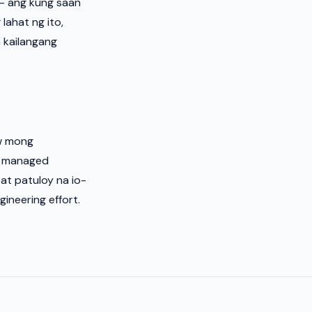
 — ang kung saan
ahat ng ito,
a kailangang
w mong
g managed
at patuloy na io-
ineering effort.