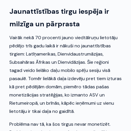
Jaunattīstības tirgu iespēja ir
milzīga un pārprasta
Vairāk nekā 70 procenti jauno viedtālruņu lietotāju
pēdējo trīs gadu laikā ir nākuši no jaunattīstības
tirgiem: Latīņamerikas, Dienvidaustrumāzijas,
Subsahāras Āfrikas un Dienvidāzijas. Šie reģioni
tagad veido lielāko daļu mobilo spēļu sesiju visā
pasaulē. Tomēr lielākā daļa izdevēju pret tiem izturas
kā pret pēdējām domām, piemēro tādas pašas
monetizācijas stratēģijas, ko izmanto ASV un
Rietumeiropā, un brīnās, kāpēc ieņēmumi uz vienu
lietotāju ir tikai daļa no gaidītā.
Problēma nav tā, ka šos tirgus nevar monetizēt.