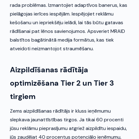
rada problēmas. Izmantojiet adaptīvos banerus, kas
pielāgojas ierīces iespējām. Iespējojiet reklāmu
kešošanu un iepriekšēju ielādi, lai tās būtu gatavas
rādīšanai pat lēnos savienojumos. Apsveriet MRAID
balstītos bagātinātā medija formātus, kas tiek
atveidoti neizmantojot straumēšanu.
Aizpildīšanas rādītāja
optimizēšana Tier 2 un Tier 3
tirgiem
Zems aizpildīšanas rādītājs ir kluss ieņēmumu
slepkava jaunattīstības tirgos. Ja tikai 60 procenti
jūsu reklāmu pieprasījumu atgriež aizpildītu iespaidu,
jūs zaudējat 40 procentus potenciālo ieņēmumu,