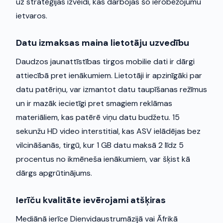
uz stratēģijas izveidi, kas darbojas šo ierobežojumu
ietvaros.
Datu izmaksas maina lietotāju uzvedību
Daudzos jaunattīstības tirgos mobilie dati ir dārgi
attiecībā pret ienākumiem. Lietotāji ir apzinīgāki par
datu patēriņu, var izmantot datu taupīšanas režīmus
un ir mazāk iecietīgi pret smagiem reklāmas
materiāliem, kas patērē viņu datu budžetu. 15
sekunžu HD video interstitial, kas ASV ielādējas bez
vilcināšanās, tirgū, kur 1 GB datu maksā 2 līdz 5
procentus no ikmēneša ienākumiem, var šķist kā
dārgs apgrūtinājums.
Ierīču kvalitāte ievērojami atšķiras
Mediānā ierīce Dienvidaustrumāzijā vai Āfrikā