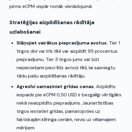
pirms eCPM vispār nonāk vienādojumā.
Stratēģijas aizpildīšanas rādītāja
uzlabošanai
Slāņojiet vairākus pieprasījuma avotus.
Tier 1
tirgos divi vai trīs tīkli var aizpildīt 95 procentus
pieprasījumu. Tier 3 tirgos jums var būt
nepieciešami pieci līdz astoņi tīkli, lai sasniegtu
tādu pašu aizpildīšanas rādītāju.
Agresīvi samaziniet grīdas cenas.
Aizpildīts
iespaids pie eCPM 0,50 USD ir bezgalīgi vērtīgāks
nekā neaizpildīts pieprasījums. Jaunattīstības
tirgos iestatiet grīdas, pamatojoties uz
faktiskajām klīringa cenām, nevis uz vēlamajiem
mērķiem.