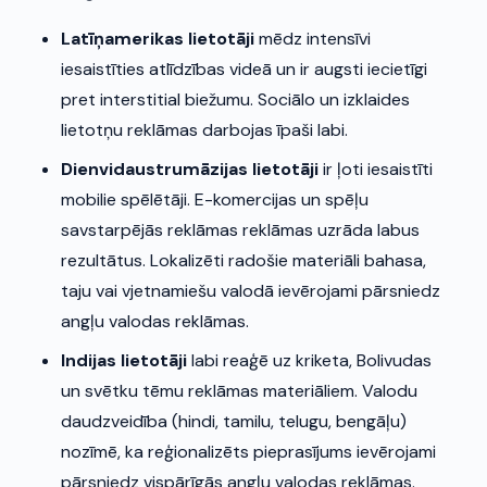
Latīņamerikas lietotāji
mēdz intensīvi
iesaistīties atlīdzības videā un ir augsti iecietīgi
pret interstitial biežumu. Sociālo un izklaides
lietotņu reklāmas darbojas īpaši labi.
Dienvidaustrumāzijas lietotāji
ir ļoti iesaistīti
mobilie spēlētāji. E-komercijas un spēļu
savstarpējās reklāmas reklāmas uzrāda labus
rezultātus. Lokalizēti radošie materiāli bahasa,
taju vai vjetnamiešu valodā ievērojami pārsniedz
angļu valodas reklāmas.
Indijas lietotāji
labi reaģē uz kriketa, Bolivudas
un svētku tēmu reklāmas materiāliem. Valodu
daudzveidība (hindi, tamilu, telugu, bengāļu)
nozīmē, ka reģionalizēts pieprasījums ievērojami
pārsniedz vispārīgās angļu valodas reklāmas.