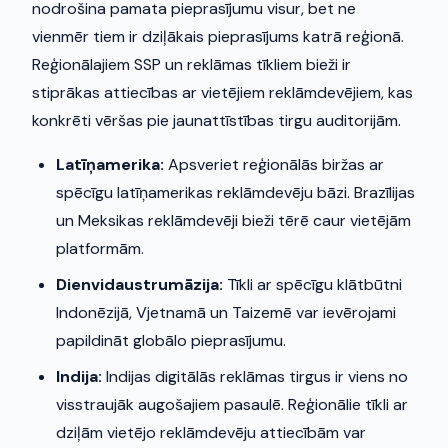
nodrošina pamata pieprasījumu visur, bet ne
vienmēr tiem ir dziļākais pieprasījums katrā reģionā.
Reģionālajiem SSP un reklāmas tīkliem bieži ir
stiprākas attiecības ar vietējiem reklāmdevējiem, kas
konkrēti vēršas pie jaunattīstības tirgu auditorijām.
Latīņamerika:
Apsveriet reģionālās biržas ar
spēcīgu latīņamerikas reklāmdevēju bāzi. Brazīlijas
un Meksikas reklāmdevēji bieži tērē caur vietējām
platformām.
Dienvidaustrumāzija:
Tīkli ar spēcīgu klātbūtni
Indonēzijā, Vjetnamā un Taizemē var ievērojami
papildināt globālo pieprasījumu.
Indija:
Indijas digitālās reklāmas tirgus ir viens no
visstraujāk augošajiem pasaulē. Reģionālie tīkli ar
dziļām vietējo reklāmdevēju attiecībām var