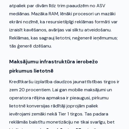
atpaliek par divām līdz trim paaudzēm no ASV
mediānas. Mazāka RAM, lēnāki procesori un mazāki
ekrāni nozīmē, ka resursietilpīgi reklāmas formāti var
izraisīt kavēšanos, avārijas vai sliktu atveidošanu.
Reklāmas, kas sagrauj lietotni, neģenerē ieņēmumus;
tās ģenerē dzēšanu.
Maksājumu infrastruktūra ierobežo
pirkumus lietotnē
Kredītkaršu izplatība daudzos jaunattīstības tirgos ir
zem 20 procentiem. Lai gan mobilie maksājumi un
operatora rēķina apmaksa ir pieaugusi, pirkumu
lietotnē konversijas rādītāji joprojām paliek
ievērojami zemāki nekā Tier 1 tirgos. Tas padara
reklāmās balstītu monetizāciju ne tikai svarīgu, bet