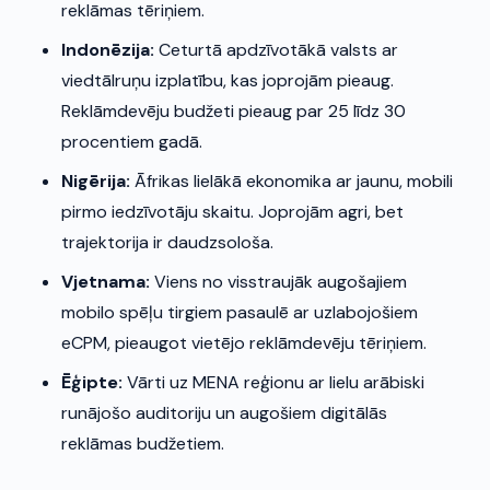
reklāmas tēriņiem.
Indonēzija:
Ceturtā apdzīvotākā valsts ar
viedtālruņu izplatību, kas joprojām pieaug.
Reklāmdevēju budžeti pieaug par 25 līdz 30
procentiem gadā.
Nigērija:
Āfrikas lielākā ekonomika ar jaunu, mobili
pirmo iedzīvotāju skaitu. Joprojām agri, bet
trajektorija ir daudzsološa.
Vjetnama:
Viens no visstraujāk augošajiem
mobilo spēļu tirgiem pasaulē ar uzlabojošiem
eCPM, pieaugot vietējo reklāmdevēju tēriņiem.
Ēģipte:
Vārti uz MENA reģionu ar lielu arābiski
runājošo auditoriju un augošiem digitālās
reklāmas budžetiem.