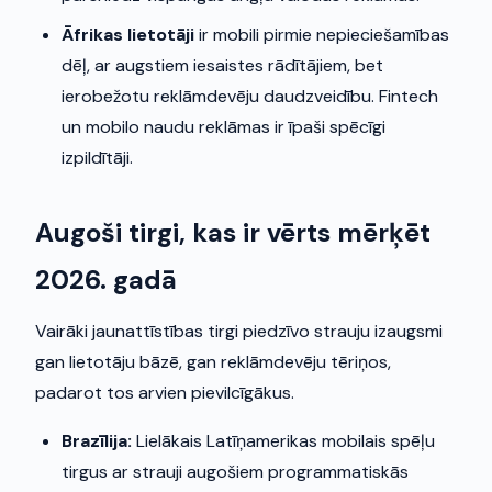
Āfrikas lietotāji
ir mobili pirmie nepieciešamības
dēļ, ar augstiem iesaistes rādītājiem, bet
ierobežotu reklāmdevēju daudzveidību. Fintech
un mobilo naudu reklāmas ir īpaši spēcīgi
izpildītāji.
Augoši tirgi, kas ir vērts mērķēt
2026. gadā
Vairāki jaunattīstības tirgi piedzīvo strauju izaugsmi
gan lietotāju bāzē, gan reklāmdevēju tēriņos,
padarot tos arvien pievilcīgākus.
Brazīlija:
Lielākais Latīņamerikas mobilais spēļu
tirgus ar strauji augošiem programmatiskās