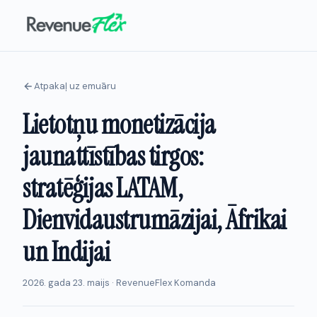
Atpakaļ uz emuāru
Lietotņu monetizācija
jaunattīstības tirgos:
stratēģijas LATAM,
Dienvidaustrumāzijai, Āfrikai
un Indijai
2026. gada 23. maijs · RevenueFlex Komanda