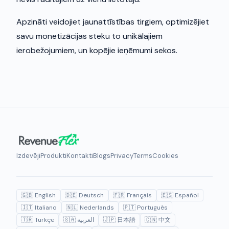
Apzināti veidojiet jaunattīstības tirgiem, optimizējiet
savu monetizācijas steku to unikālajiem
ierobežojumiem, un kopējie ieņēmumi sekos.
Izdevēji
Produkti
Kontakti
Blogs
Privacy
Terms
Cookies
🇬🇧 English
🇩🇪 Deutsch
🇫🇷 Français
🇪🇸 Español
🇮🇹 Italiano
🇳🇱 Nederlands
🇵🇹 Português
🇹🇷 Türkçe
🇸🇦 العربية
🇯🇵 日本語
🇨🇳 中文