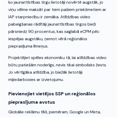
ko jaunattīstības tirgu lietotāji novērtē augstāk, jo
viņu vēlme maksāt par tiem pašiem priekšmetiem ar
IAP starpniecību ir zemāka. Atlīdzības video
pabeigšanas rādītāji jaunattīstības tirgos bieži
pārsniedz 90 procentus, kas saglabā eCPM pēc
iespējas augstāku, ņemot vērā reģionālos
pieprasījuma līmeņus.
Projektējiet spēles ekonomiku tā, lai atlīdzības video
būtu patiešām noderīgs, nevis tikai simbolisks žests.
Jo vērtīgāka atlīdzība, jo biežāk lietotāji
mijiedarbosies ar izvietojumu.
Pievienojiet vietējos SSP un reģionālos
pieprasījuma avotus
Globālie reklāmu tīkli, piemēram, Google un Meta,