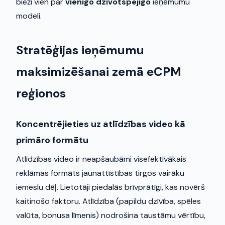
bieži vien par
vienīgo dzīvotspējīgo
ieņēmumu
modeli.
Stratēģijas ieņēmumu
maksimizēšanai zemā eCPM
reģionos
Koncentrējieties uz atlīdzības video kā
primāro formātu
Atlīdzības video ir neapšaubāmi visefektīvākais
reklāmas formāts jaunattīstības tirgos vairāku
iemeslu dēļ. Lietotāji piedalās brīvprātīgi, kas novērš
kaitinošo faktoru. Atlīdzība (papildu dzīvība, spēles
valūta, bonusa līmenis) nodrošina taustāmu vērtību,