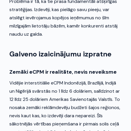
Problēma ir tā, ka tie prasa fundamentāli atšķirīgas
stratēģijas. Izdevēji, kas pielāgo savu pieeju, var
atslēgt ievērojamus kopējos ieņēmumus no šīm
milzīgajām lietotāju bāzēm, kamēr konkurenti atstāj
naudu uz galda.
Galveno izaicinājumu izpratne
Zemāki eCPM ir realitāte, nevis neveiksme
Vidējie interstitiālie eCPM Indonēzijā, Brazīlijā, Indijā
un Nigērijā svārstās no 1 līdz 6 dolāriem, salīdzinot ar
12 līdz 25 dolāriem Amerikas Savienotajās Valstīs. To
nosaka zemāki reklāmdevēju budžeti šajos reģionos,
nevis kaut kas, ko izdevēji dara nepareizi. Šīs
sākotnējās vērtības pieņemšana ir pirmais solis ceļā