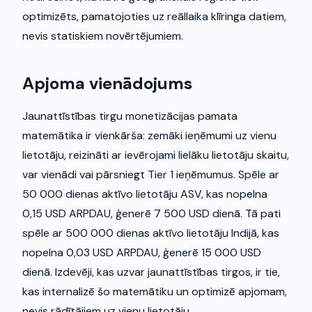
optimizēts, pamatojoties uz reāllaika klīringa datiem,
nevis statiskiem novērtējumiem.
Apjoma vienādojums
Jaunattīstības tirgu monetizācijas pamata
matemātika ir vienkārša: zemāki ieņēmumi uz vienu
lietotāju, reizināti ar ievērojami lielāku lietotāju skaitu,
var vienādi vai pārsniegt Tier 1 ieņēmumus. Spēle ar
50 000 dienas aktīvo lietotāju ASV, kas nopelna
0,15 USD ARPDAU, ģenerē 7 500 USD dienā. Tā pati
spēle ar 500 000 dienas aktīvo lietotāju Indijā, kas
nopelna 0,03 USD ARPDAU, ģenerē 15 000 USD
dienā. Izdevēji, kas uzvar jaunattīstības tirgos, ir tie,
kas internalizē šo matemātiku un optimizē apjomam,
nevis rādītājiem uz vienu lietotāju.