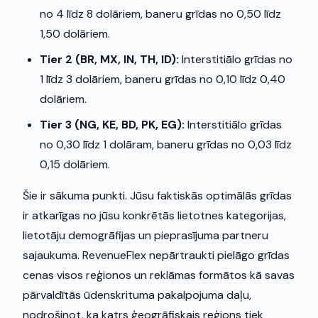
no 4 līdz 8 dolāriem, baneru grīdas no 0,50 līdz
1,50 dolāriem.
Tier 2 (BR, MX, IN, TH, ID):
Interstitiālo grīdas no
1 līdz 3 dolāriem, baneru grīdas no 0,10 līdz 0,40
dolāriem.
Tier 3 (NG, KE, BD, PK, EG):
Interstitiālo grīdas
no 0,30 līdz 1 dolāram, baneru grīdas no 0,03 līdz
0,15 dolāriem.
Šie ir sākuma punkti. Jūsu faktiskās optimālās grīdas
ir atkarīgas no jūsu konkrētās lietotnes kategorijas,
lietotāju demogrāfijas un pieprasījuma partneru
sajaukuma. RevenueFlex nepārtraukti pielāgo grīdas
cenas visos reģionos un reklāmas formātos kā savas
pārvaldītās ūdenskrituma pakalpojuma daļu,
nodrošinot, ka katrs ģeogrāfiskais reģions tiek