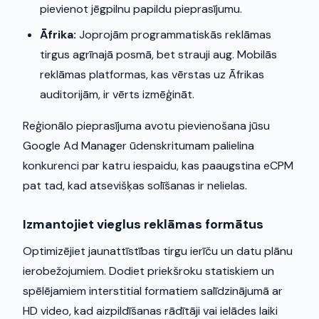
pievienot jēgpilnu papildu pieprasījumu.
Āfrika:
Joprojām programmatiskās reklāmas
tirgus agrīnajā posmā, bet strauji aug. Mobilās
reklāmas platformas, kas vērstas uz Āfrikas
auditorijām, ir vērts izmēģināt.
Reģionālo pieprasījuma avotu pievienošana jūsu
Google Ad Manager ūdenskritumam palielina
konkurenci par katru iespaidu, kas paaugstina eCPM
pat tad, kad atsevišķas solīšanas ir nelielas.
Izmantojiet vieglus reklāmas formātus
Optimizējiet jaunattīstības tirgu ierīču un datu plānu
ierobežojumiem. Dodiet priekšroku statiskiem un
spēlējamiem interstitial formatiem salīdzinājumā ar
HD video, kad aizpildīšanas rādītāji vai ielādes laiki