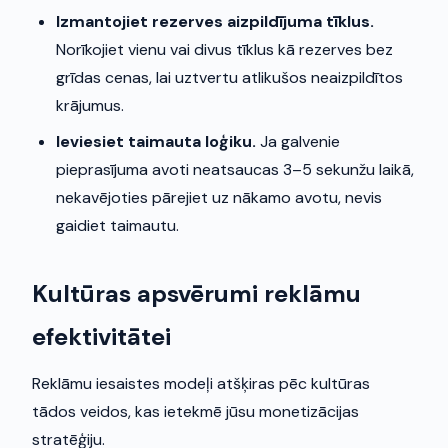
Izmantojiet rezerves aizpildījuma tīklus.
Norīkojiet vienu vai divus tīklus kā rezerves bez
grīdas cenas, lai uztvertu atlikušos neaizpildītos
krājumus.
Ieviesiet taimauta loģiku.
Ja galvenie
pieprasījuma avoti neatsaucas 3–5 sekunžu laikā,
nekavējoties pārejiet uz nākamo avotu, nevis
gaidiet taimautu.
Kultūras apsvērumi reklāmu
efektivitātei
Reklāmu iesaistes modeļi atšķiras pēc kultūras
tādos veidos, kas ietekmē jūsu monetizācijas
stratēģiju.