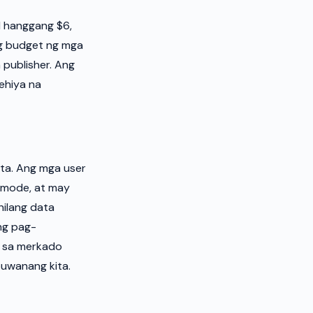
$1 hanggang $6,
ng budget ng mga
 publisher. Ang
ehiya na
ta. Ang mga user
 mode, at may
nilang data
ng pag-
n sa merkado
uwanang kita.