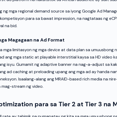
 ng mga regional demand source sa iyong Google Ad Manager
ompetisyon para sa bawat impression, na nagtataas ng eCPM
al na bid.
ga Magagaan na Ad Format
sa mga limitasyon ng mga device at data plan sa umuusbong 
d ang mga static at playable interstitial kaysa sa HD video ka
sang isyu. Gumamit ng adaptive banner na nag-a-adjust sa k
 ang ad caching at preloading upang ang mga ad ay handa nang
neksyon. Isaalang-alang ang MRAID-based rich media na nir
na mag-stream ng video.
Optimization para sa Tier 2 at Tier 3 na
ll rate ay tahimik na pumapatay ng kita sa mga umuusbong n