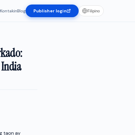
Kontakin
Blog
Publisher login
Filipino
rkado:
 India
g taon ay