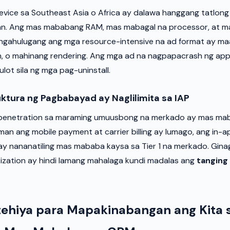
evice sa Southeast Asia o Africa ay dalawa hanggang tatlon
an. Ang mas mababang RAM, mas mabagal na processor, at ma
ngahulugang ang mga resource-intensive na ad format ay ma
h, o mahinang rendering. Ang mga ad na nagpapacrash ng app 
lot sila ng mga pag-uninstall.
ktura ng Pagbabayad ay Naglilimita sa IAP
 penetration sa maraming umuusbong na merkado ay mas ma
an ang mobile payment at carrier billing ay lumago, ang in-
ay nananatiling mas mababa kaysa sa Tier 1 na merkado. Gin
zation ay hindi lamang mahalaga kundi madalas ang
tanging 
tehiya para Mapakinabangan ang Kita 