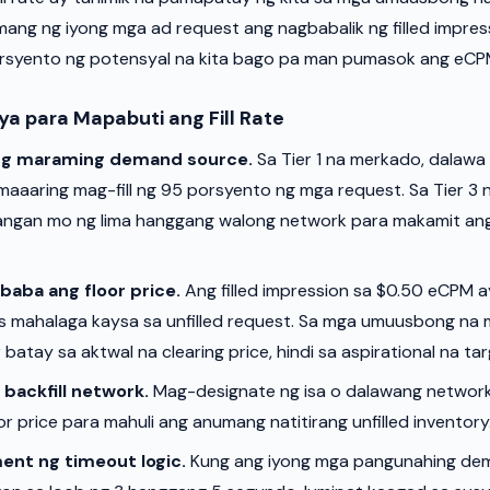
ang ng iyong mga ad request ang nagbabalik ng filled impre
orsyento ng potensyal na kita bago pa man pumasok ang eCP
ya para Mapabuti ang Fill Rate
ng maraming demand source.
Sa Tier 1 na merkado, dalawa
aaaring mag-fill ng 95 porsyento ng mga request. Sa Tier 3 
angan mo ng lima hanggang walong network para makamit ang 
baba ang floor price.
Ang filled impression sa $0.50 eCPM 
 mahalaga kaysa sa unfilled request. Sa mga umuusbong na 
batay sa aktwal na clearing price, hindi sa aspirational na tar
backfill network.
Mag-designate ng isa o dalawang network b
or price para mahuli ang anumang natitirang unfilled inventory
nt ng timeout logic.
Kung ang iyong mga pangunahing de