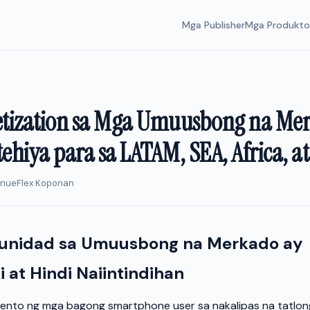
Mga Publisher
Mga Produkto
tization sa Mga Umuusbong na Me
ehiya para sa LATAM, SEA, Africa, at
enueFlex Koponan
unidad sa Umuusbong na Merkado ay
 at Hindi Naiintindihan
yento ng mga bagong smartphone user sa nakalipas na tatlon