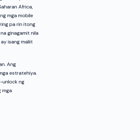
aharan Africa,
 ng mga mobile
ing pa rin itong
a ginagamit nila
ay isang maliit
an. Ang
ga estratehiya.
-unlock ng
g mga