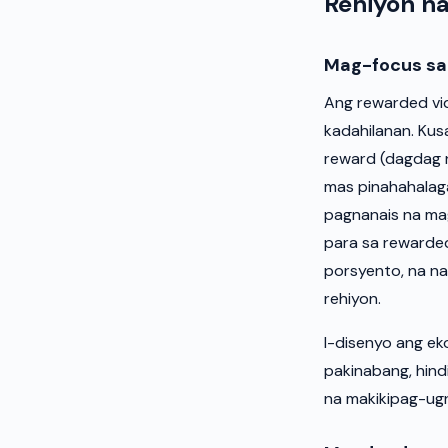
Rehiyon 
Mag-focus sa
Ang rewarded vi
kadahilanan. Kus
reward (dagdag n
mas pinahahalag
pagnanais na ma
para sa rewarde
porsyento, na n
rehiyon.
I-disenyo ang ek
pakinabang, hind
na makikipag-ug