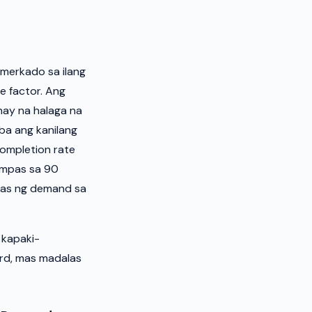
merkado sa ilang
e factor. Ang
nay na halaga na
a ang kanilang
ompletion rate
ampas sa 90
tas ng demand sa
 kapaki-
ard, mas madalas