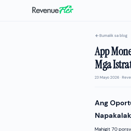
Bumalik sa blog
App Mone
Mga Istrat
23 Mayo 2026 · Rev
Ang Oport
Napakalaki
Mahigit 70 pors