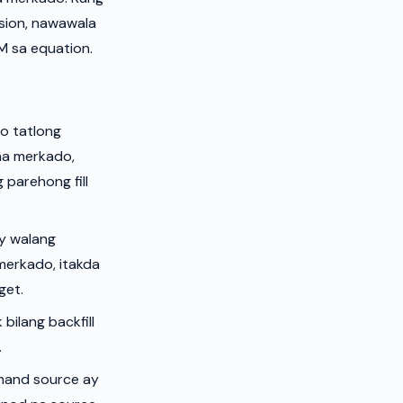
ssion, nawawala
M sa equation.
 o tatlong
na merkado,
parehong fill
ay walang
merkado, itakda
get.
ilang backfill
.
mand source ay