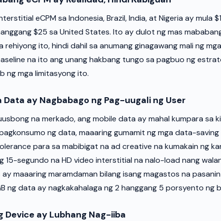
terstitial eCPM sa Indonesia, Brazil, India, at Nigeria ay mula 
hanggang $25 sa United States. Ito ay dulot ng mas mababa
a rehiyong ito, hindi dahil sa anumang ginagawang mali ng mga
aseline na ito ang unang hakbang tungo sa pagbuo ng estrat
 ng mga limitasyong ito.
 Data ay Nagbabago ng Pag-uugali ng User
usbong na merkado, ang mobile data ay mahal kumpara sa ki
 pagkonsumo ng data, maaaring gumamit ng mga data-saving
erance para sa mabibigat na ad creative na kumakain ng ka
g 15-segundo na HD video interstitial na nalo-load nang wala
US ay maaaring maramdaman bilang isang magastos na pasani
GB ng data ay nagkakahalaga ng 2 hanggang 5 porsyento ng b
g Device ay Lubhang Nag-iiba