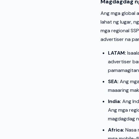
Magdagdag ng
Ang mga global 
lahat ng lugar, 
mga regional SSP
advertiser na pa
LATAM:
Isaal
advertiser ba
pamamagitan 
SEA:
Ang mga 
maaaring mak
India:
Ang Indi
Ang mga regio
magdagdag n
Africa:
Nasa m
mga mobile-fi