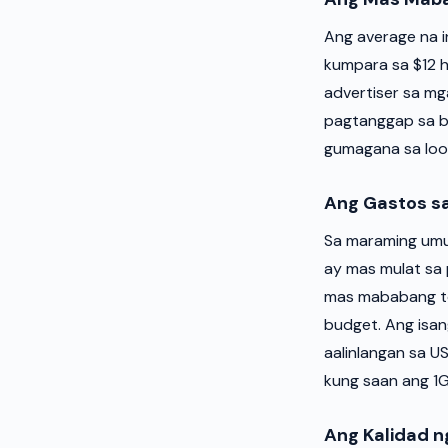
Ang average na in
kumpara sa $12 
advertiser sa mg
pagtanggap sa b
gumagana sa loob
Ang Gastos sa
Sa maraming umu
ay mas mulat sa
mas mababang tol
budget. Ang isan
aalinlangan sa 
kung saan ang 1
Ang Kalidad n