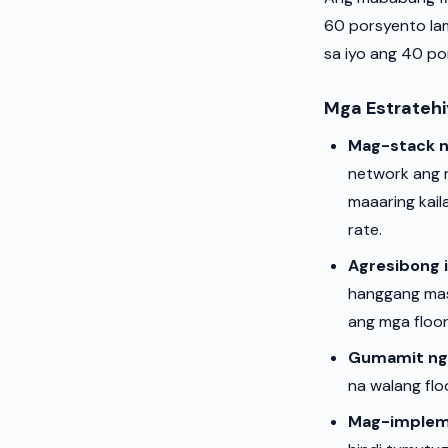
60 porsyento lam
sa iyo ang 40 p
Mga Estratehi
Mag-stack 
network ang m
maaaring kail
rate.
Agresibong i
hanggang mas
ang mga floor 
Gumamit ng 
na walang flo
Mag-impleme