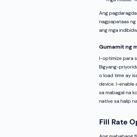
Ang pagdaragdag
nagpapataas ng k
ang mga indibidw
Gumamit ng m
I-optimize para 
Bigyang-priyorida
o load time ay i
device. I-enable
sa mabagal na ko
native sa halip 
Fill Rate 
Ang mababang fi