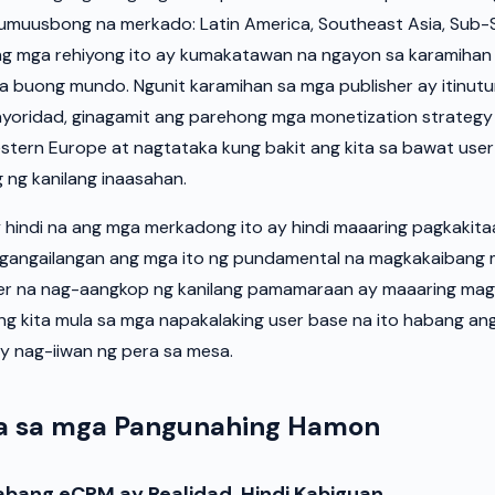
umuusbong na merkado: Latin America, Southeast Asia, Sub-S
Ang mga rehiyong ito ay kumakatawan na ngayon sa karamihan
a buong mundo. Ngunit karamihan sa mga publisher ay itinutur
oridad, ginagamit ang parehong mga monetization strategy n
stern Europe at nagtataka kung bakit ang kita sa bawat user 
 ng kanilang inaasahan.
hindi na ang mga merkadong ito ay hindi maaaring pagkakita
gangailangan ang mga ito ng pundamental na magkakaibang m
er na nag-aangkop ng kanilang pamamaraan ay maaaring mag
g kita mula sa mga napakalaking user base na ito habang an
y nag-iiwan ng pera sa mesa.
 sa mga Pangunahing Hamon
bang eCPM ay Realidad, Hindi Kabiguan