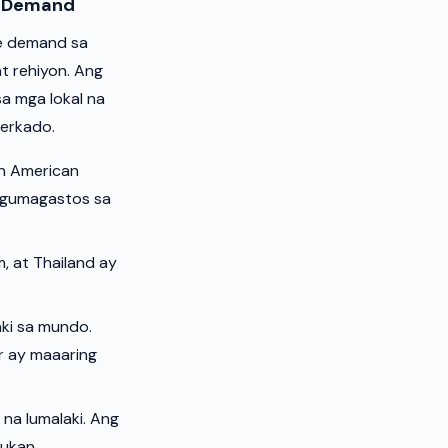
g Demand
ne demand sa
at rehiyon. Ang
a mga lokal na
merkado.
in American
a gumagastos sa
, at Thailand ay
aki sa mundo.
r ay maaaring
na lumalaki. Ang
bukan.