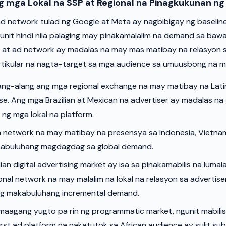
 mga Lokal na SSP at Regional na Pinagkukunan n
ad network tulad ng Google at Meta ay nagbibigay ng baseli
ngunit hindi nila palaging may pinakamalalim na demand sa baw
 at ad network ay madalas na may mas matibay na relasyon s
rtikular na nagta-target sa mga audience sa umuusbong na 
ang-alang ang mga regional exchange na may matibay na Lat
se. Ang mga Brazilian at Mexican na advertiser ay madalas n
ng mga lokal na platform.
network na may matibay na presensya sa Indonesia, Vietnam
abuluhang magdagdag sa global demand.
an digital advertising market ay isa sa pinakamabilis na lumal
nal network na may malalim na lokal na relasyon sa advertise
g makabuluhang incremental demand.
aagang yugto pa rin ng programmatic market, ngunit mabilis 
rst ad platform na nakatutok sa African audience ay sulit su