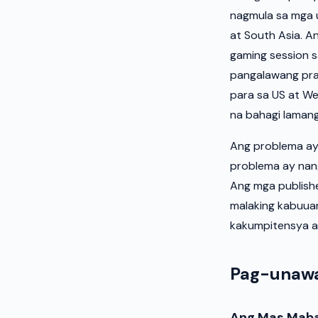
nagmula sa mga 
at South Asia. 
gaming session s
pangalawang pray
para sa US at We
na bahagi lamang
Ang problema ay 
problema ay nan
Ang mga publish
malaking kabuuan
kakumpitensya a
Pag-unawa
Ang Mas Maba