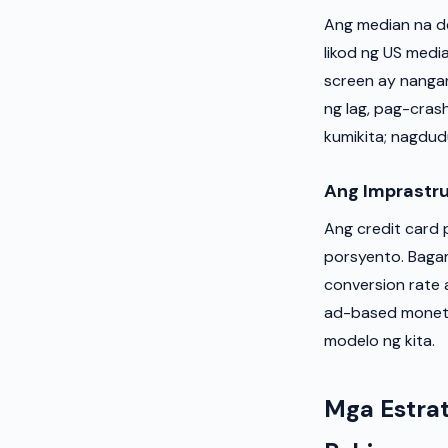
Ang median na d
likod ng US medi
screen ay nanga
ng lag, pag-cras
kumikita; nagdudu
Ang Imprastru
Ang credit card
porsyento. Bagam
conversion rate 
ad-based moneti
modelo ng kita.
Mga Estra