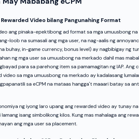
na May Mababang eCPM
 Rewarded Video bilang Pangunahing Format
deo ang pinaka-epektibong ad format sa mga umuusbong na 
ang-loob na sumasali ang mga user, na nag-aalis ng annoyanc
a buhay, in-game currency, bonus level) ay nagbibigay ng tu
ahan ng mga user sa umuusbong na merkado dahil mas mabab
gbayad para sa parehong item sa pamamagitan ng IAP. Ang c
d video sa mga umuusbong na merkado ay kadalasang lumal
agpapanatili sa eCPM na mataas hangga't maaari batay sa an
onomiya ng iyong laro upang ang rewarded video ay tunay na
i lamang isang simbolikong kilos. Kung mas mahalaga ang rew
nayan ang mga user sa placement.