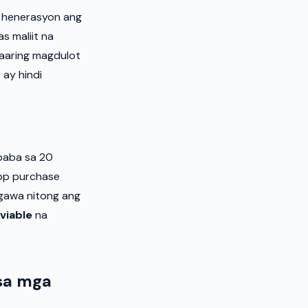
g henerasyon ang
s maliit na
aaring magdulot
ay hindi
baba sa 20
app purchase
agawa nitong ang
viable
na
sa mga