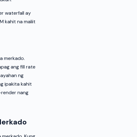
 waterfall ay
 kahit na maliit
na merkado.
pag ang fill rate
akayahan ng
 ipakita kahit
e-render nang
 Merkado
a merkado. Kung