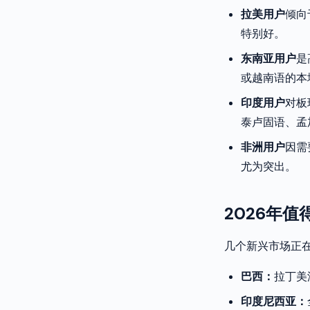
拉美用户
倾向
特别好。
东南亚用户
是
或越南语的本
印度用户
对板
泰卢固语、孟
非洲用户
因需
尤为突出。
2026年
几个新兴市场正
巴西：
拉丁美
印度尼西亚：