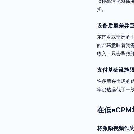
15秒高清视频插
担。
设备质量差异
东南亚或非洲的
的屏幕意味着资
收入，只会导致
支付基础设施
许多新兴市场的
率仍然远低于一
在低eCP
将激励视频作