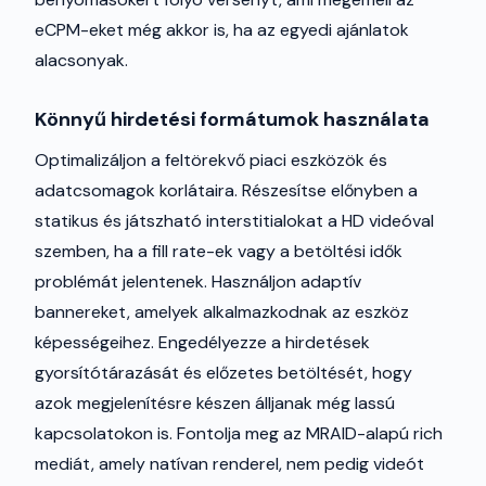
eCPM-eket még akkor is, ha az egyedi ajánlatok
alacsonyak.
Könnyű hirdetési formátumok használata
Optimalizáljon a feltörekvő piaci eszközök és
adatcsomagok korlátaira. Részesítse előnyben a
statikus és játszható interstitialokat a HD videóval
szemben, ha a fill rate-ek vagy a betöltési idők
problémát jelentenek. Használjon adaptív
bannereket, amelyek alkalmazkodnak az eszköz
képességeihez. Engedélyezze a hirdetések
gyorsítótárazását és előzetes betöltését, hogy
azok megjelenítésre készen álljanak még lassú
kapcsolatokon is. Fontolja meg az MRAID-alapú rich
mediát, amely natívan renderel, nem pedig videót