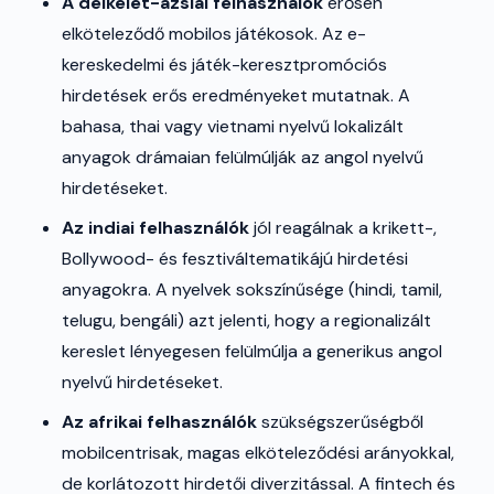
A délkelet-ázsiai felhasználók
erősen
elköteleződő mobilos játékosok. Az e-
kereskedelmi és játék-keresztpromóciós
hirdetések erős eredményeket mutatnak. A
bahasa, thai vagy vietnami nyelvű lokalizált
anyagok drámaian felülmúlják az angol nyelvű
hirdetéseket.
Az indiai felhasználók
jól reagálnak a krikett-,
Bollywood- és fesztiváltematikájú hirdetési
anyagokra. A nyelvek sokszínűsége (hindi, tamil,
telugu, bengáli) azt jelenti, hogy a regionalizált
kereslet lényegesen felülmúlja a generikus angol
nyelvű hirdetéseket.
Az afrikai felhasználók
szükségszerűségből
mobilcentrisak, magas elköteleződési arányokkal,
de korlátozott hirdetői diverzitással. A fintech és