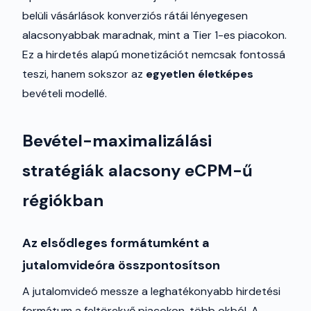
belüli vásárlások konverziós rátái lényegesen
alacsonyabbak maradnak, mint a Tier 1-es piacokon.
Ez a hirdetés alapú monetizációt nemcsak fontossá
teszi, hanem sokszor az
egyetlen életképes
bevételi modellé.
Bevétel-maximalizálási
stratégiák alacsony eCPM-ű
régiókban
Az elsődleges formátumként a
jutalomvideóra összpontosítson
A jutalomvideó messze a leghatékonyabb hirdetési
formátum a feltörekvő piacokon, több okból. A