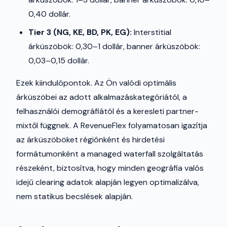
0,40 dollár.
Tier 3 (NG, KE, BD, PK, EG):
Interstitial
árküszöbök: 0,30–1 dollár, banner árküszöbök:
0,03–0,15 dollár.
Ezek kiindulópontok. Az Ön valódi optimális
árküszöbei az adott alkalmazáskategóriától, a
felhasználói demográfiától és a keresleti partner-
mixtől függnek. A RevenueFlex folyamatosan igazítja
az árküszöböket régiónként és hirdetési
formátumonként a managed waterfall szolgáltatás
részeként, biztosítva, hogy minden geográfia valós
idejű clearing adatok alapján legyen optimalizálva,
nem statikus becslések alapján.