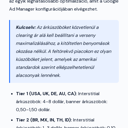
az egyik leghatásosabb optimalizáció, amit a Google
Ad Manager konfigurációjában elvégezhet.
Kulcselv:
Az árküszöböket közvetlenül a
clearing ár alá kell beállítani a verseny
maximalizálásához, a kitöltetlen benyomások
okozása nélkül. A feltörekvő piacokon ez olyan
küszöböket jelent, amelyek az amerikai
standardok szerint elképzelhetetlenül
alacsonyak lennének.
Tier 1 (USA, UK, DE, AU, CA):
Interstitial
árküszöbök: 4–8 dollár, banner árküszöbök:
0,50–1,50 dollár.
Tier 2 (BR, MX, IN, TH, ID):
Interstitial
árküszöbök: 1–3 dollár, banner árküszöbök: 0,10–