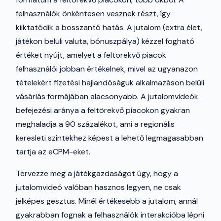
felhasználók önkéntesen vesznek részt, így
kiiktatódik a bosszantó hatás. A jutalom (extra élet,
játékon belüli valuta, bónuszpálya) kézzel fogható
értéket nyújt, amelyet a feltörekvő piacok
felhasználói jobban értékelnek, mivel az ugyanazon
tételekért fizetési hajlandóságuk alkalmazáson belüli
vásárlás formájában alacsonyabb. A jutalomvideók
befejezési aránya a feltörekvő piacokon gyakran
meghaladja a 90 százalékot, ami a regionális
keresleti szintekhez képest a lehető legmagasabban
tartja az eCPM-eket.
Tervezze meg a játékgazdaságot úgy, hogy a
jutalomvideó valóban hasznos legyen, ne csak
jelképes gesztus. Minél értékesebb a jutalom, annál
gyakrabban fognak a felhasználók interakcióba lépni