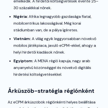
emelkedik. A hirdetői költségvetések évente 25–
30 százalékkal nőnek.
Nigéria:
Afrika legnagyobb gazdasága fiatal,
mobilcentrikus lakosságával. Még korai
stádiumban van, de a pálya ígéretes.
Vietnám:
A világ egyik leggyorsabban növekvő
mobilos játékpiaca, javuló eCPM-ekkel, ahogy a
helyi hirdetői kiadások nőnek.
Egyiptom:
A MENA régió kapuja, nagy arab
anyanyelvű közönséggel és növekvő digitális
hirdetési költségvetésekkel.
Árküszöb-stratégia régiónként
Az eCPM árküszöbök régiónkénti helyes beállítása