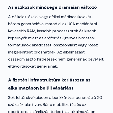
Az eszközök minősége drámaian változó
A délkelet-ázsiai vagy afrikai médiaeszköz két-
három generációval marad el az USA mediánától.
Kevesebb RAM, lassabb processzorok és kisebb
képernyők miatt az erőforrás-igényes hirdetési
formátumok akadozást, összeomlást vagy rossz
megjelenítést okozhatnak. Az alkalmazást
összeomlasztó hirdetések nem generálnak bevételt;
eltávolításokat generálnak.
A fizetési infrastruktúra korlátozza az
alkalmazáson belüli vásárlást
Sok feltörekvő piacon a bankkártya-penetráció 20
százalék alatt van. Bár a mobilfizetés és az
operátoros számlázás terjedt, az alkalmazáson