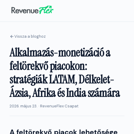
Vissza a bloghoz
Alkalmazás-monetizáció a
feltörekvő piacokon:
stratégiák LATAM, Délkelet-
Ázsia, Afrika és India számára
2026. május 23. · RevenueFlex Csapat
A feltörekvő piacok lehetősége