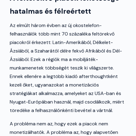
hatalmas és félreértett
Az elmúlt három évben az új okostelefon-
felhasználók több mint 70 százaléka feltörekvő
piacokról érkezett: Latin-Amerikából, Délkelet-
Ázsiából, a Szaharától délre fekvő Afrikából és Dél-
Ázsiából. Ezek a régiók ma a mobiljáték-
munkamenetek többségét teszik ki világszerte.
Ennek ellenére a legtöbb kiadó afterthoughtként
kezeli őket, ugyanazokat a monetizációs
stratégiákat alkalmazza, amelyeket az USA-ban és
Nyugat-Európában használ, majd csodálkozik, miért
töredéke a felhasználónkénti bevétel a vártnál.
A probléma nem az, hogy ezek a piacok nem
monetizálhatók. A probléma az, hogy alapvetően