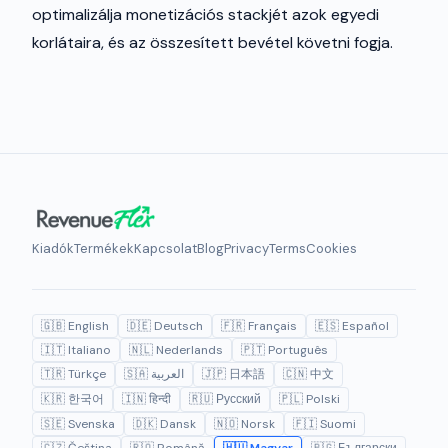
optimalizálja monetizációs stackjét azok egyedi
korlátaira, és az összesített bevétel követni fogja.
Kiadók
Termékek
Kapcsolat
Blog
Privacy
Terms
Cookies
🇬🇧 English
🇩🇪 Deutsch
🇫🇷 Français
🇪🇸 Español
🇮🇹 Italiano
🇳🇱 Nederlands
🇵🇹 Português
🇹🇷 Türkçe
🇸🇦 العربية
🇯🇵 日本語
🇨🇳 中文
🇰🇷 한국어
🇮🇳 हिन्दी
🇷🇺 Русский
🇵🇱 Polski
🇸🇪 Svenska
🇩🇰 Dansk
🇳🇴 Norsk
🇫🇮 Suomi