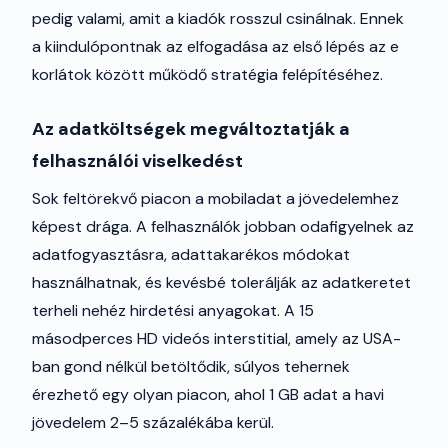
pedig valami, amit a kiadók rosszul csinálnak. Ennek
a kiindulópontnak az elfogadása az első lépés az e
korlátok között működő stratégia felépítéséhez.
Az adatköltségek megváltoztatják a
felhasználói viselkedést
Sok feltörekvő piacon a mobiladat a jövedelemhez
képest drága. A felhasználók jobban odafigyelnek az
adatfogyasztásra, adattakarékos módokat
használhatnak, és kevésbé tolerálják az adatkeretet
terheli nehéz hirdetési anyagokat. A 15
másodperces HD videós interstitial, amely az USA-
ban gond nélkül betöltődik, súlyos tehernek
érezhető egy olyan piacon, ahol 1 GB adat a havi
jövedelem 2–5 százalékába kerül.