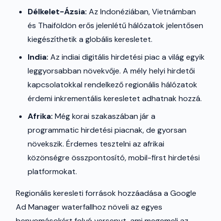
Délkelet-Ázsia:
Az Indonéziában, Vietnámban
és Thaiföldön erős jelenlétű hálózatok jelentősen
kiegészíthetik a globális keresletet.
India:
Az indiai digitális hirdetési piac a világ egyik
leggyorsabban növekvője. A mély helyi hirdetői
kapcsolatokkal rendelkező regionális hálózatok
érdemi inkrementális keresletet adhatnak hozzá.
Afrika:
Még korai szakaszában jár a
programmatic hirdetési piacnak, de gyorsan
növekszik. Érdemes tesztelni az afrikai
közönségre összpontosító, mobil-first hirdetési
platformokat.
Regionális keresleti források hozzáadása a Google
Ad Manager waterfallhoz növeli az egyes
benyomásokért folyó versenyt, ami megemeli az