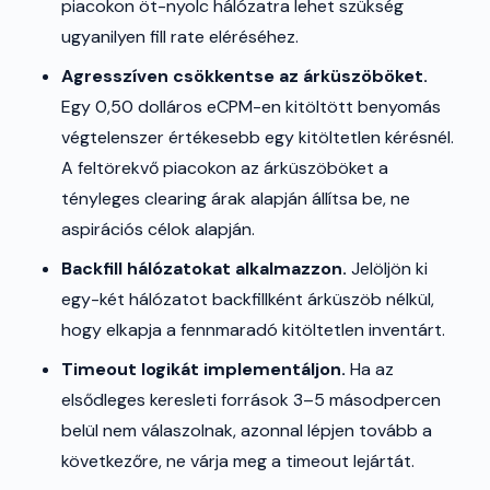
piacokon öt-nyolc hálózatra lehet szükség
ugyanilyen fill rate eléréséhez.
Agresszíven csökkentse az árküszöböket.
Egy 0,50 dolláros eCPM-en kitöltött benyomás
végtelenszer értékesebb egy kitöltetlen kérésnél.
A feltörekvő piacokon az árküszöböket a
tényleges clearing árak alapján állítsa be, ne
aspirációs célok alapján.
Backfill hálózatokat alkalmazzon.
Jelöljön ki
egy-két hálózatot backfillként árküszöb nélkül,
hogy elkapja a fennmaradó kitöltetlen inventárt.
Timeout logikát implementáljon.
Ha az
elsődleges keresleti források 3–5 másodpercen
belül nem válaszolnak, azonnal lépjen tovább a
következőre, ne várja meg a timeout lejártát.