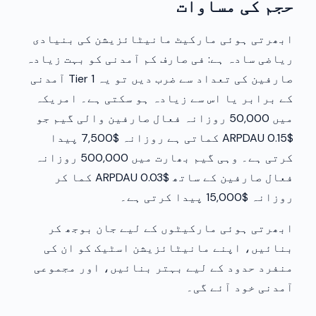
حجم کی مساوات
ابھرتی ہوئی مارکیٹ مانیٹائزیشن کی بنیادی
ریاضی سادہ ہے: فی صارف کم آمدنی کو بہت زیادہ
صارفین کی تعداد سے ضرب دیں تو یہ Tier 1 آمدنی
کے برابر یا اس سے زیادہ ہو سکتی ہے۔ امریکہ
میں 50,000 روزانہ فعال صارفین والی گیم جو
$0.15 ARPDAU کماتی ہے روزانہ $7,500 پیدا
کرتی ہے۔ وہی گیم بھارت میں 500,000 روزانہ
فعال صارفین کے ساتھ $0.03 ARPDAU کما کر
روزانہ $15,000 پیدا کرتی ہے۔
ابھرتی ہوئی مارکیٹوں کے لیے جان بوجھ کر
بنائیں، اپنے مانیٹائزیشن اسٹیک کو ان کی
منفرد حدود کے لیے بہتر بنائیں، اور مجموعی
آمدنی خود آئے گی۔