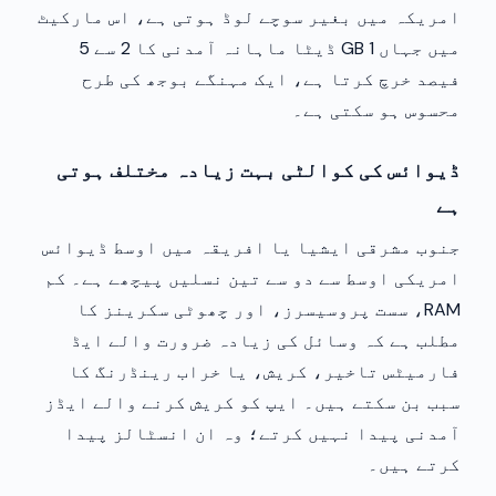
امریکہ میں بغیر سوچے لوڈ ہوتی ہے، اس مارکیٹ
میں جہاں 1 GB ڈیٹا ماہانہ آمدنی کا 2 سے 5
فیصد خرچ کرتا ہے، ایک مہنگے بوجھ کی طرح
محسوس ہو سکتی ہے۔
ڈیوائس کی کوالٹی بہت زیادہ مختلف ہوتی
ہے
جنوب مشرقی ایشیا یا افریقہ میں اوسط ڈیوائس
امریکی اوسط سے دو سے تین نسلیں پیچھے ہے۔ کم
RAM، سست پروسیسرز، اور چھوٹی سکرینز کا
مطلب ہے کہ وسائل کی زیادہ ضرورت والے ایڈ
فارمیٹس تاخیر، کریش، یا خراب رینڈرنگ کا
سبب بن سکتے ہیں۔ ایپ کو کریش کرنے والے ایڈز
آمدنی پیدا نہیں کرتے؛ وہ ان انسٹالز پیدا
کرتے ہیں۔