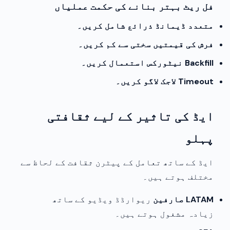
فل ریٹ بہتر بنانے کی حکمت عملیاں
متعدد ڈیمانڈ ذرائع شامل کریں۔
فرش کی قیمتیں سختی سے کم کریں۔
Backfill نیٹورکس استعمال کریں۔
Timeout لاجک لاگو کریں۔
ایڈ کی تاثیر کے لیے ثقافتی
پہلو
ایڈ کے ساتھ تعامل کے پیٹرن ثقافت کے لحاظ سے
مختلف ہوتے ہیں۔
LATAM صارفین
ریوارڈڈ ویڈیو کے ساتھ
زیادہ مشغول ہوتے ہیں۔