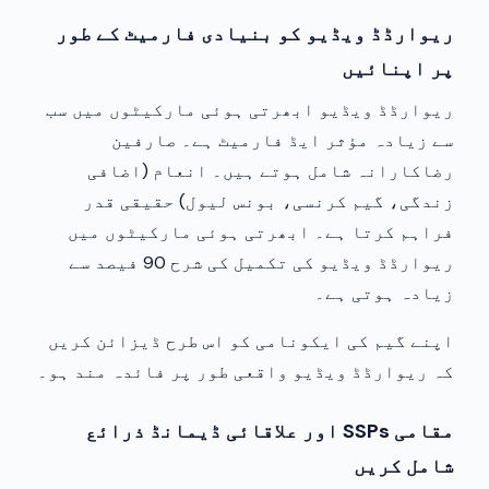
ریوارڈڈ ویڈیو کو بنیادی فارمیٹ کے طور
پر اپنائیں
ریوارڈڈ ویڈیو ابھرتی ہوئی مارکیٹوں میں سب
سے زیادہ مؤثر ایڈ فارمیٹ ہے۔ صارفین
رضاکارانہ شامل ہوتے ہیں۔ انعام (اضافی
زندگی، گیم کرنسی، بونس لیول) حقیقی قدر
فراہم کرتا ہے۔ ابھرتی ہوئی مارکیٹوں میں
ریوارڈڈ ویڈیو کی تکمیل کی شرح 90 فیصد سے
زیادہ ہوتی ہے۔
اپنے گیم کی ایکونامی کو اس طرح ڈیزائن کریں
کہ ریوارڈڈ ویڈیو واقعی طور پر فائدہ مند ہو۔
مقامی SSPs اور علاقائی ڈیمانڈ ذرائع
شامل کریں