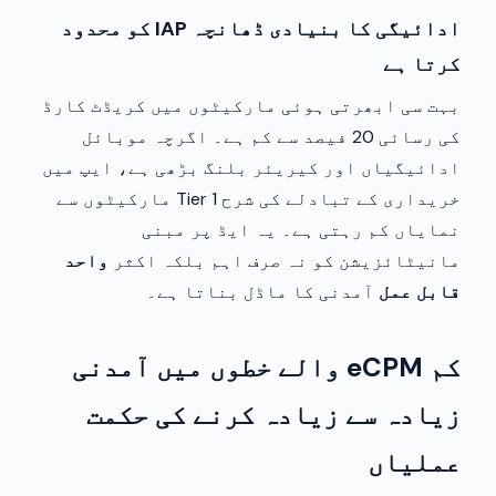
ادائیگی کا بنیادی ڈھانچہ IAP کو محدود
کرتا ہے
بہت سی ابھرتی ہوئی مارکیٹوں میں کریڈٹ کارڈ
کی رسائی 20 فیصد سے کم ہے۔ اگرچہ موبائل
ادائیگیاں اور کیریئر بلنگ بڑھی ہے، ایپ میں
خریداری کے تبادلے کی شرح Tier 1 مارکیٹوں سے
نمایاں کم رہتی ہے۔ یہ ایڈ پر مبنی
مانیٹائزیشن کو نہ صرف اہم بلکہ اکثر
واحد
قابل عمل
آمدنی کا ماڈل بناتا ہے۔
کم eCPM والے خطوں میں آمدنی
زیادہ سے زیادہ کرنے کی حکمت
عملیاں