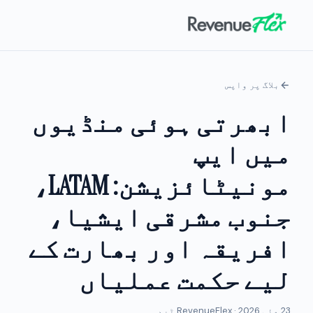
بلاگ پر واپس
ابھرتی ہوئی منڈیوں
میں ایپ
مونیٹائزیشن: LATAM،
جنوب مشرقی ایشیا،
افریقہ اور بھارت کے
لیے حکمت عملیاں
23 مئی 2026 · RevenueFlex ٹیم