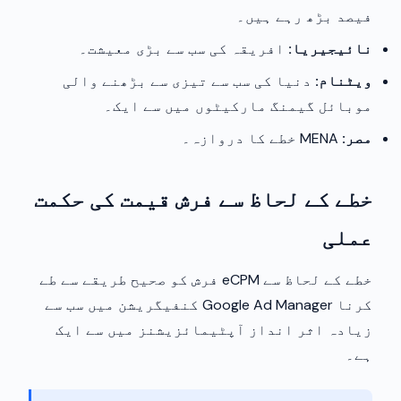
فیصد بڑھ رہے ہیں۔
نائیجیریا:
افریقہ کی سب سے بڑی معیشت۔
ویٹنام:
دنیا کی سب سے تیزی سے بڑھنے والی
موبائل گیمنگ مارکیٹوں میں سے ایک۔
مصر:
MENA خطے کا دروازہ۔
خطے کے لحاظ سے فرش قیمت کی حکمت
عملی
خطے کے لحاظ سے eCPM فرش کو صحیح طریقے سے طے
کرنا Google Ad Manager کنفیگریشن میں سب سے
زیادہ اثر انداز آپٹیمائزیشنز میں سے ایک
ہے۔