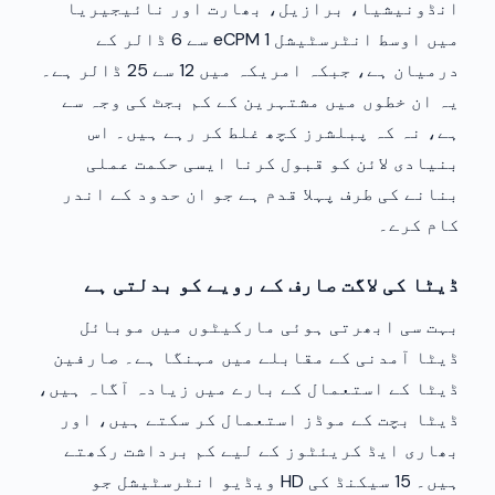
انڈونیشیا، برازیل، بھارت اور نائیجیریا
میں اوسط انٹرسٹیشل eCPM 1 سے 6 ڈالر کے
درمیان ہے، جبکہ امریکہ میں 12 سے 25 ڈالر ہے۔
یہ ان خطوں میں مشتہرین کے کم بجٹ کی وجہ سے
ہے، نہ کہ پبلشرز کچھ غلط کر رہے ہیں۔ اس
بنیادی لائن کو قبول کرنا ایسی حکمت عملی
بنانے کی طرف پہلا قدم ہے جو ان حدود کے اندر
کام کرے۔
ڈیٹا کی لاگت صارف کے رویے کو بدلتی ہے
بہت سی ابھرتی ہوئی مارکیٹوں میں موبائل
ڈیٹا آمدنی کے مقابلے میں مہنگا ہے۔ صارفین
ڈیٹا کے استعمال کے بارے میں زیادہ آگاہ ہیں،
ڈیٹا بچت کے موڈز استعمال کر سکتے ہیں، اور
بھاری ایڈ کریئٹوز کے لیے کم برداشت رکھتے
ہیں۔ 15 سیکنڈ کی HD ویڈیو انٹرسٹیشل جو