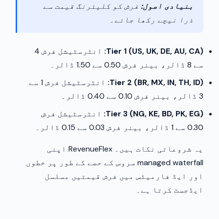
بنیادی اصول:
فرش کو کلیئرنگ قیمت سے
ذرا نیچے رکھا جائے۔
Tier 1 (US, UK, DE, AU, CA):
انٹرسٹیشل فرش 4
سے 8 ڈالر، بینر فرش 0.50 سے 1.50 ڈالر۔
Tier 2 (BR, MX, IN, TH, ID):
انٹرسٹیشل فرش 1 سے
3 ڈالر، بینر فرش 0.10 سے 0.40 ڈالر۔
Tier 3 (NG, KE, BD, PK, EG):
انٹرسٹیشل فرش
0.30 سے 1 ڈالر، بینر فرش 0.03 سے 0.15 ڈالر۔
یہ شروعاتی نکات ہیں۔ RevenueFlex اپنی
managed waterfall سروس کے حصے کے طور پر خطوں
اور ایڈ فارمیٹس میں فرش قیمتیں مسلسل
ایڈجسٹ کرتا ہے۔