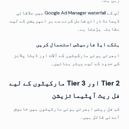
رہی ہے۔
آپ کے Google Ad Manager waterfall میں علاقائی
ڈیمانڈ ذرائع شامل کرنے سے ہر امپریشن کے لیے
مقابلہ بڑھتا ہے۔
ہلکے ایڈ فارمیٹس استعمال کریں
ابھرتی ہوئی مارکیٹوں کے آلات اور ڈیٹا پلانز
کی حدود کے لیے بہتر بنائیں۔
Tier 2 اور Tier 3 مارکیٹوں کے لیے
فل ریٹ آپٹیمائزیشن
کم فل ریٹس ابھرتی ہوئی مارکیٹوں میں خاموش
آمدنی قاتل ہیں۔