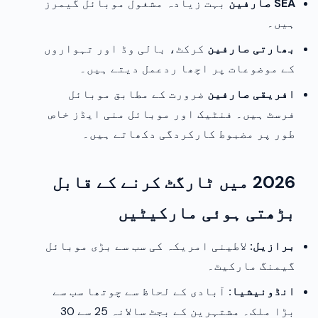
SEA صارفین
بہت زیادہ مشغول موبائل گیمرز
ہیں۔
بھارتی صارفین
کرکٹ، بالی وڈ اور تہواروں
کے موضوعات پر اچھا ردعمل دیتے ہیں۔
افریقی صارفین
ضرورت کے مطابق موبائل
فرسٹ ہیں۔ فنٹیک اور موبائل منی ایڈز خاص
طور پر مضبوط کارکردگی دکھاتے ہیں۔
2026 میں ٹارگٹ کرنے کے قابل
بڑھتی ہوئی مارکیٹیں
برازیل:
لاطینی امریکہ کی سب سے بڑی موبائل
گیمنگ مارکیٹ۔
انڈونیشیا:
آبادی کے لحاظ سے چوتھا سب سے
بڑا ملک۔ مشتہرین کے بجٹ سالانہ 25 سے 30