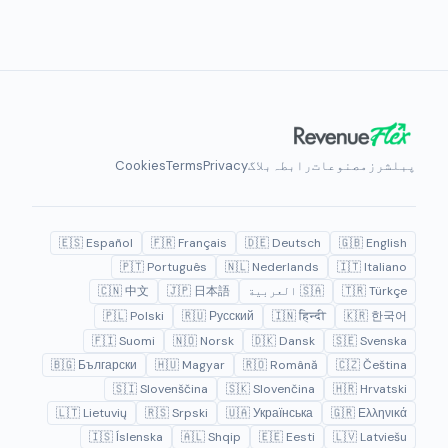
پبلشرز
مصنوعات
رابطہ
بلاگ
Privacy
Terms
Cookies
🇪🇸 Español
🇫🇷 Français
🇩🇪 Deutsch
🇬🇧 English
🇵🇹 Português
🇳🇱 Nederlands
🇮🇹 Italiano
🇹🇷 Türkçe
🇸🇦 العربية
🇯🇵 日本語
🇨🇳 中文
🇵🇱 Polski
🇷🇺 Русский
🇮🇳 हिन्दी
🇰🇷 한국어
🇫🇮 Suomi
🇳🇴 Norsk
🇩🇰 Dansk
🇸🇪 Svenska
🇧🇬 Български
🇭🇺 Magyar
🇷🇴 Română
🇨🇿 Čeština
🇸🇮 Slovenščina
🇸🇰 Slovenčina
🇭🇷 Hrvatski
🇱🇹 Lietuvių
🇷🇸 Srpski
🇺🇦 Українська
🇬🇷 Ελληνικά
🇮🇸 Íslenska
🇦🇱 Shqip
🇪🇪 Eesti
🇱🇻 Latviešu