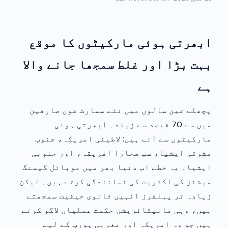
ابھرتی ہوئی مارکیٹوں کا موقع
بہت بڑا اور غلط سمجھا جانے والا
ہے
پچھلے تین سالوں میں نئے سمارٹ فون صارفین
میں سے 70 فیصد سے زیادہ ابھرتی ہوئی
مارکیٹوں سے آئے ہیں: لاطینی امریکہ، جنوب
مشرقی ایشیا، سب صحارا افریقہ، اور جنوبی
ایشیا۔ یہ خطے اب دنیا بھر میں موبائل گیمنگ
سیشنز کی اکثریت کی نمائندگی کرتے ہیں۔ لیکن
زیادہ تر پبلشرز انہیں ثانوی حیثیت سمجھتے
ہیں، وہی مانیٹائزیشن حکمت عملیاں لاگو کرتے
ہیں جو وہ امریکہ اور مغربی یورپ کے لیے