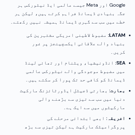
Google اور Meta جیسے عالمی ایڈ نیٹورکس ہر
جگہ بنیادی ڈیمانڈ فراہم کرتے ہیں، لیکن ہر
خطے میں سب سے گہری ڈیمانڈ ہمیشہ نہیں رکھتے۔
LATAM:
مضبوط لاطینی امریکی مشتہرین کی
بنیاد والے علاقائی ایکسچینجز پر غور
کریں۔
SEA:
انڈونیشیا، ویٹنام اور تھائی لینڈ
میں مضبوط موجودگی والے نیٹورکس عالمی
ڈیمانڈ کو کافی حد تک پورا کر سکتے ہیں۔
بھارت:
بھارتی ڈجیٹل ایڈورٹائزنگ مارکیٹ
دنیا میں سب سے تیزی سے بڑھنے والی
مارکیٹوں میں سے ایک ہے۔
افریقہ:
ابھی ابتدائی مرحلے کی
پروگرامیٹک مارکیٹ ہے لیکن تیزی سے بڑھ