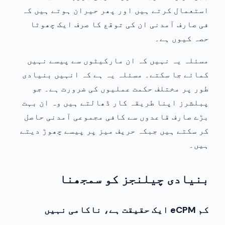
استعمال کرتے ہیں اور پھر حیران ہوتے ہیں کہ
فی صارف آمدنی ان کی توقع کا صرف ایک چھوٹا
حصہ کیوں ہے۔
مسئلہ یہ نہیں کہ ان مارکیٹوں سے پیسے نہیں
کمائے جا سکتے۔ مسئلہ یہ ہے کہ انہیں بنیادی
طور پر مختلف حکمت عملیوں کی ضرورت ہے۔ جو
پبلشرز اپنا طریقہ کار ڈھالتے ہیں وہ ان بہت
بڑے صارف قاعدوں سے کافی مجموعی آمدنی حاصل
کر سکتے ہیں جبکہ حریف میز پر پیسے چھوڑ دیتے
ہیں۔
بنیادی چیلنجز کو سمجھنا
کم eCPM ایک حقیقت ہے، ناکامی نہیں