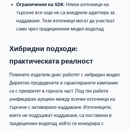
Ограничения на SDK:
Някои източници на
търсене все още не са внедрили адаптери за
наддаване. Тези източници могат да участват
само чрез традиционния модел водопад.
Хибридни подходи:
практическата реалност
Повечето издатели днес работят с хибриден модел.
Директно продадените и гарантираните кампании
са с приоритет в горната част. Под тях работи
унифициран аукцион между всички източници на
търсене с активирано наддаване. Източниците,
които не поддържат наддаване, са поставени в
традиционен водопад, който се конкурира с