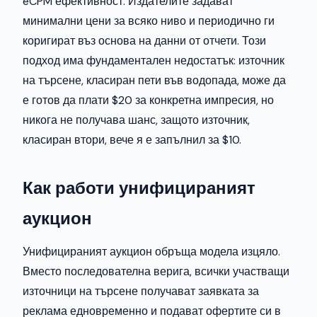
eCPM ефективност. Издателите задават
минимални цени за всяко ниво и периодично ги
коригират въз основа на данни от отчети. Този
подход има фундаментален недостатък: източник
на търсене, класиран пети във водопада, може да
е готов да плати $20 за конкретна импресия, но
никога не получава шанс, защото източник,
класиран втори, вече я е запълнил за $10.
Как работи унифицираният
аукцион
Унифицираният аукцион обръща модела изцяло.
Вместо последователна верига, всички участващи
източници на търсене получават заявката за
реклама едновременно и подават офертите си в