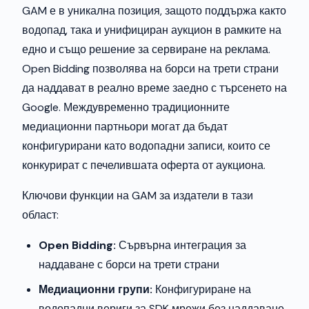
GAM е в уникална позиция, защото поддържа както
водопад, така и унифициран аукцион в рамките на
едно и също решение за сервиране на реклама.
Open Bidding позволява на борси на трети страни
да наддават в реално време заедно с търсенето на
Google. Междувременно традиционните
медиационни партньори могат да бъдат
конфигурирани като водопадни записи, които се
конкурират с печелившата оферта от аукциона.
Ключови функции на GAM за издатели в тази
област:
Open Bidding:
Сървърна интеграция за
наддаване с борси на трети страни
Медиационни групи:
Конфигуриране на
водопадни вериги за SDK мрежи без наддаване