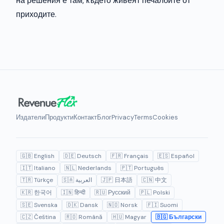
на решения е там, където живеят печалбите от
приходите.
Издатели
Продукти
Контакт
Блог
Privacy
Terms
Cookies
🇬🇧 English
🇩🇪 Deutsch
🇫🇷 Français
🇪🇸 Español
🇮🇹 Italiano
🇳🇱 Nederlands
🇵🇹 Português
🇹🇷 Türkçe
🇸🇦 العربية
🇯🇵 日本語
🇨🇳 中文
🇰🇷 한국어
🇮🇳 हिन्दी
🇷🇺 Русский
🇵🇱 Polski
🇸🇪 Svenska
🇩🇰 Dansk
🇳🇴 Norsk
🇫🇮 Suomi
🇨🇿 Čeština
🇷🇴 Română
🇭🇺 Magyar
🇧🇬 Български