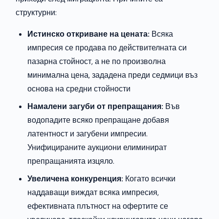
структурни:
Истинско откриване на цената:
Всяка
импресия се продава по действителната си
пазарна стойност, а не по произволна
минимална цена, зададена преди седмици въз
основа на средни стойности
Намалени загуби от препращания:
Във
водопадите всяко препращане добавя
латентност и загубени импресии.
Унифицираните аукциони елиминират
препращанията изцяло.
Увеличена конкуренция:
Когато всички
наддаващи виждат всяка импресия,
ефективната плътност на офертите се