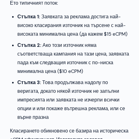
Ето типичният поток:
Стъпка 1:
Заявката за реклама достига най-
високо класирания източник на търсене с най-
високата минимална цена (да кажем $15 eCPM)
Стъпка 2:
Ако този източник няма
съответстваща кампания на тази цена, заявката
пада към следващия източник с по-ниска
минимална цена ($10 eCPM)
Стъпка 3:
Това продължава надолу по
веригата, докато някой източник не запълни
импресията или заявката не изчерпи всички
опции и или покаже вътрешна реклама, или се
върне празна
Класирането обикновено се базира на историческа