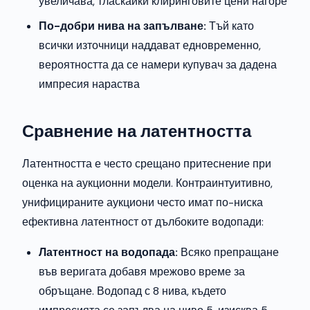
увеличава, тласкайки клиринговите цени нагоре
По-добри нива на запълване:
Тъй като
всички източници наддават едновременно,
вероятността да се намери купувач за дадена
импресия нараства
Сравнение на латентността
Латентността е често срещано притеснение при
оценка на аукционни модели. Контраинтуитивно,
унифицираните аукциони често имат по-ниска
ефективна латентност от дълбоките водопади:
Латентност на водопада:
Всяко препращане
във веригата добавя мрежово време за
обръщане. Водопад с 8 нива, където