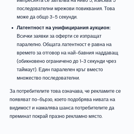
импресията се запълва на ниво 5, изисква 5
последователни мрежови повиквания. Това
може да общо 3-5 секунди.
Латентност на унифицирания аукцион:
Всички заявки за оферти се изпращат
паралелно. Общата латентност е равна на
времето за отговор на най-бавния наддаващ
(обикновено ограничено до 1-3 секунди чрез
таймаут). Един паралелен кръг вместо
множество последователни.
За потребителите това означава, че рекламите се
появяват по-бързо, което подобрява нивата на
видимост и намалява шанса потребителите да
преминат покрай празно рекламно място.