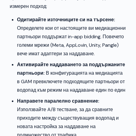
измерен подход:
Одитирайте източниците си на търсене:
Определете кои от настоящите ви медиационни
партньори поддържат in-app bidding. Повечето
големи мрежи (Meta, AppLovin, Unity, Pangle)
вече имат адаптери за наддаване.
Активирайте наддаването за поддържаните
партньори:
В конфигурацията на медиацията
в GAM превключете подходящите партньори от
водопад към режим на наддаване един по един
Направете паралелно сравнение:
Използвайте A/B тестване, за да сравните
приходите между съществуващия водопад и
новата настройка за наддаване на
подмножество от трафика