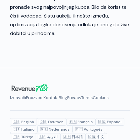
pronađe svog najpovoljnijeg kupca. Bilo da koristite
čisti vodopad, čistu aukciju ili nešto između,
optimizacija logike donošenja odluka je ono gdje žive
dobitci u prihodima.
Izdavači
Proizvodi
Kontakt
Blog
Privacy
Terms
Cookies
🇬🇧 English
🇩🇪 Deutsch
🇫🇷 Français
🇪🇸 Español
🇮🇹 Italiano
🇳🇱 Nederlands
🇵🇹 Português
🇹🇷 Türkçe
🇸🇦 العربية
🇯🇵 日本語
🇨🇳 中文