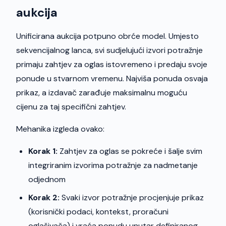
aukcija
Unificirana aukcija potpuno obrće model. Umjesto
sekvencijalnog lanca, svi sudjelujući izvori potražnje
primaju zahtjev za oglas istovremeno i predaju svoje
ponude u stvarnom vremenu. Najviša ponuda osvaja
prikaz, a izdavač zarađuje maksimalnu moguću
cijenu za taj specifični zahtjev.
Mehanika izgleda ovako:
Korak 1:
Zahtjev za oglas se pokreće i šalje svim
integriranim izvorima potražnje za nadmetanje
odjednom
Korak 2:
Svaki izvor potražnje procjenjuje prikaz
(korisnički podaci, kontekst, proračuni
oglašivača) i vraća ponudu unutar definiranog