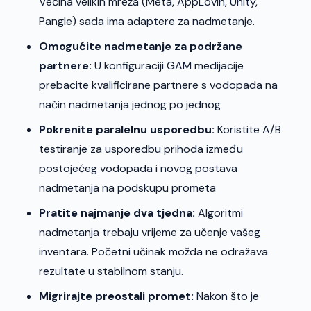
Većina velikih mreža (Meta, AppLovin, Unity,
Pangle) sada ima adaptere za nadmetanje.
Omogućite nadmetanje za podržane
partnere:
U konfiguraciji GAM medijacije
prebacite kvalificirane partnere s vodopada na
način nadmetanja jednog po jednog
Pokrenite paralelnu usporedbu:
Koristite A/B
testiranje za usporedbu prihoda između
postojećeg vodopada i novog postava
nadmetanja na podskupu prometa
Pratite najmanje dva tjedna:
Algoritmi
nadmetanja trebaju vrijeme za učenje vašeg
inventara. Početni učinak možda ne odražava
rezultate u stabilnom stanju.
Migrirajte preostali promet:
Nakon što je