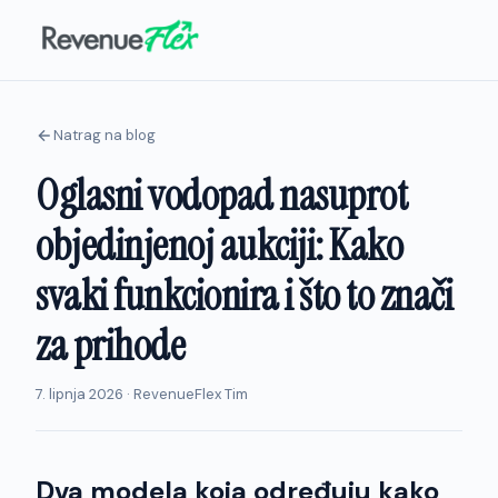
Natrag na blog
Oglasni vodopad nasuprot
objedinjenoj aukciji: Kako
svaki funkcionira i što to znači
za prihode
7. lipnja 2026 · RevenueFlex Tim
Dva modela koja određuju kako