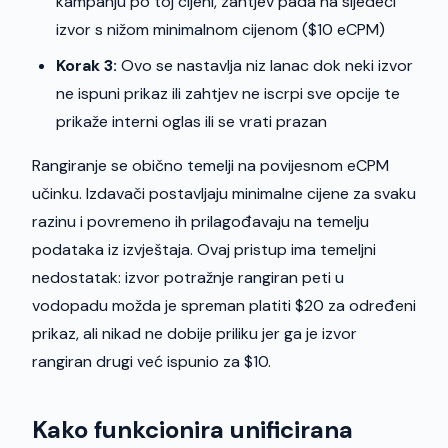
kampanju po toj cijeni, zahtjev pada na sljedeći
izvor s nižom minimalnom cijenom ($10 eCPM)
Korak 3:
Ovo se nastavlja niz lanac dok neki izvor
ne ispuni prikaz ili zahtjev ne iscrpi sve opcije te
prikaže interni oglas ili se vrati prazan
Rangiranje se obično temelji na povijesnom eCPM
učinku. Izdavači postavljaju minimalne cijene za svaku
razinu i povremeno ih prilagođavaju na temelju
podataka iz izvještaja. Ovaj pristup ima temeljni
nedostatak: izvor potražnje rangiran peti u
vodopadu možda je spreman platiti $20 za određeni
prikaz, ali nikad ne dobije priliku jer ga je izvor
rangiran drugi već ispunio za $10.
Kako funkcionira unificirana