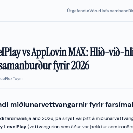
Útgefendur
Vörur
Hafa samband
Bl
elPlay vs AppLovin MAX: Hlið-við-hl
samanburður fyrir 2026
nueFlex Teymi
ndi miðlunarvettvangarnir fyrir farsímal
i farsímaleikja árið 2026, þá snýst val þitt á miðlunarvettvangi 
y LevelPlay
(vettvangurinn sem áður var þekktur sem ironSo