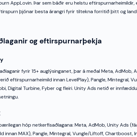
urn AppLovin. Þar sem báðir eru helstu eftirspurnarheimildir, 
irspurn þjónar besta árangri fyrir tiltekna forritið þitt og lan
ðlaganir og eftirspurnarþekja
ay
aðlaganir fyrir 15+ auglýsinganet, þar á meðal Meta, AdMob, A
rið eftirspurnarheimild innan LevelPlay), Pangle, Mintegral, Vun
bi, Digital Turbine, Fyber og fleiri. Unity Ads netið er innfæ
setningu.
X
ærilegan hóp netkerfisaðlagana: Meta, AdMob, Unity Ads (fá
ld innan MAX), Pangle, Mintegral, Vungle/Liftoff, Chartboost, I