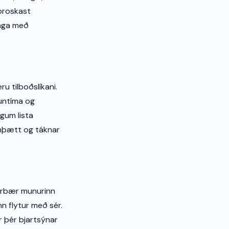
 þroskast
inga með
u tilboðslíkani.
auntíma og
egum lista
amþætt og táknar
garbær munurinn
nn flytur með sér.
r þér bjartsýnar