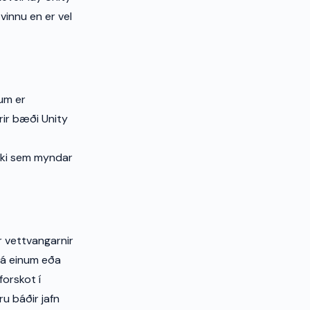
vinnu en er vel
um er
ir bæði Unity
iki sem myndar
 vettvangarnir
 á einum eða
forskot í
ru báðir jafn