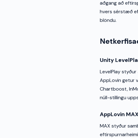
aðgang að eftirsp
hvers sérstæð eft
blöndu.
Netkerfisa
Unity LevelPl
LevelPlay styður 
AppLovin getur ve
Chartboost, InMo
núll-stillingu upp
AppLovin MA
MAX styður samb
eftirspurnarheimi