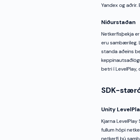
Yandex og aðrir.
Niðurstaðan
Netkerfisþekja er
eru sambærileg. L
standa aðeins be
keppinautsaðlögu
betri í LevelPlay
SDK-stærð
Unity LevelPl
Kjarna LevelPlay S
fullum hópi netke
netkerfi þú samþæ