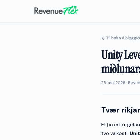
Til baka á bloggið
Unity Lev
miðlunar
28. maí 2026 · Reve
Tvær ríkja
Ef þú ert útgefand
tvo valkosti:
Unit