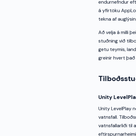
endurnefndur eft
á yfirtöku AppLo
tekna af auglýsin
Að velja á milli þ
stuðning við tilb
getu teymis, lan
greinir hvert það 
Tilboðsst
Unity LevelPl
Unity LevelPlay 
vatnsfall. Tilboð
vatnsfallarliði t
eftirspurnarheim