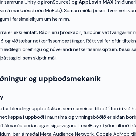
ir samruna Unity og ironSource) og
AppLovin MAX
(miðlunar
vin á markaðsstöðu MoPub). Saman miðla þessir tveir vettvang
gum í farsímaleikjum um heiminn.
eirra er ekki einfalt. Báðir eru þroskaðir, fullbúnir vettvangarni
oð og víðtækar netkerfissamþættingar. Rétt val fer eftir tilteknu
dfræðilegri dreifingu og núverandi netkerfisamskiptum. Þessi
þáttagildi sem skiptir máli.
uðningur og uppboðsmekaník
ay
notar blendingsuppboðslíkan sem sameinar tilboð í forriti við 
snet keppa í uppboði í rauntíma og vinningsbóðið er síðan bor
il að ákvarða endanlegan sigurvegara. LevelPlay styður tilboð fr
ildum, þar á meðal Meta Audience Network, Google AdMob til