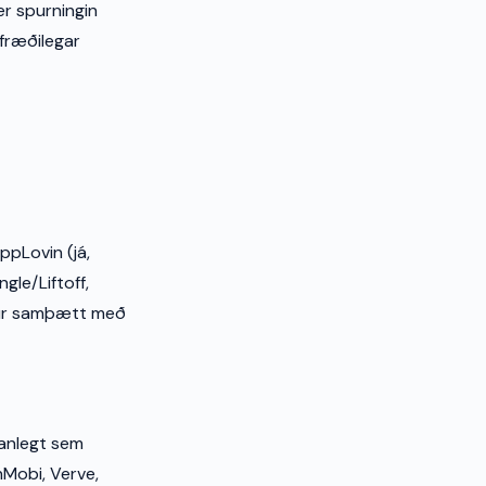
er spurningin
dfræðilegar
ppLovin (já,
gle/Liftoff,
ddur samþætt með
anlegt sem
nMobi, Verve,