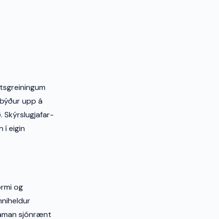
otsgreiningum
n býður upp á
. Skýrslugjafar-
 í eigin
ormi og
nniheldur
 saman sjónrænt