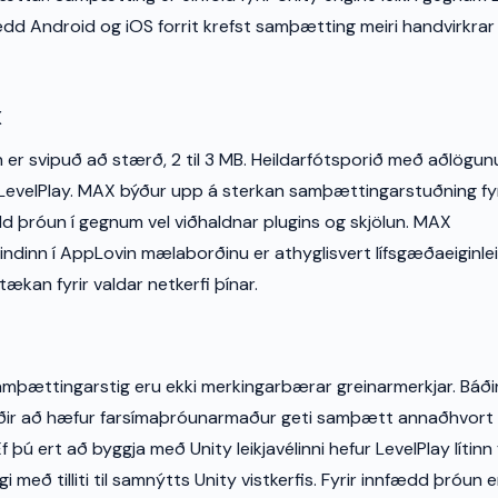
fædd Android og iOS forrit krefst samþætting meiri handvirkrar 
X
 er svipuð að stærð, 2 til 3 MB. Heildarfótsporið með aðlögun
LevelPlay. MAX býður upp á sterkan samþættingarstuðning fyr
d þróun í gegnum vel viðhaldnar plugins og skjölun. MAX
ndinn í AppLovin mælaborðinu er athyglisvert lífsgæðaeiginle
tækan fyrir valdar netkerfi þínar.
þættingarstig eru ekki merkingarbærar greinarmerkjar. Báðir
ðir að hæfur farsímaþróunarmaður geti samþætt annaðhvort
 þú ert að byggja með Unity leikjavélinni hefur LevelPlay lítinn 
með tilliti til samnýtts Unity vistkerfis. Fyrir innfædd þróun e