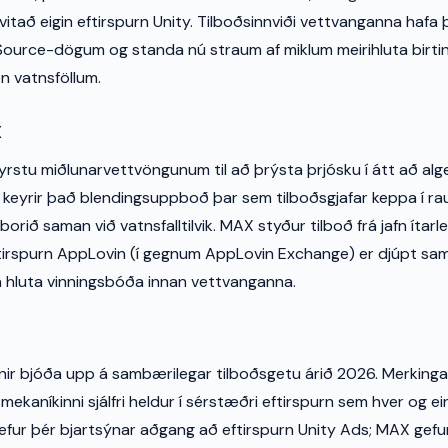
itað eigin eftirspurn Unity. Tilboðsinnviði vettvanganna hafa
nSource-dögum og standa nú straum af miklum meirihluta birt
n vatnsföllum.
X
yrstu miðlunarvettvöngunum til að þrýsta þrjósku í átt að alger
y keyrir það blendingsuppboð þar sem tilboðsgjafar keppa í r
borið saman við vatnsfalltilvik. MAX styður tilboð frá jafn ítarl
eftirspurn AppLovin (í gegnum AppLovin Exchange) er djúpt s
 hluta vinningsbóða innan vettvanganna.
nir bjóða upp á sambærilegar tilboðsgetu árið 2026. Merkin
mekaníkinni sjálfri heldur í sérstæðri eftirspurn sem hver og ei
gefur þér bjartsýnar aðgang að eftirspurn Unity Ads; MAX gefu