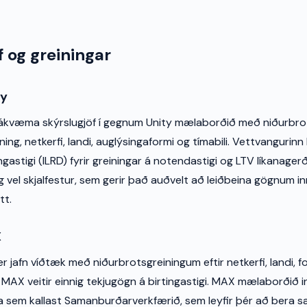
f og greiningar
ay
 nákvæma skýrslugjöf í gegnum Unity mælaborðið með niðurbr
ining, netkerfi, landi, auglýsingaformi og tímabili. Vettvangurin
ngastigi (ILRD) fyrir greiningar á notendastigi og LTV líkanagerð
g vel skjalfestur, sem gerir það auðvelt að leiðbeina gögnum inn
tt.
X
r jafn víðtæk með niðurbrotsgreiningum eftir netkerfi, landi, f
 MAX veitir einnig tekjugögn á birtingastigi. MAX mælaborðið i
ika sem kallast Samanburðarverkfærið, sem leyfir þér að bera