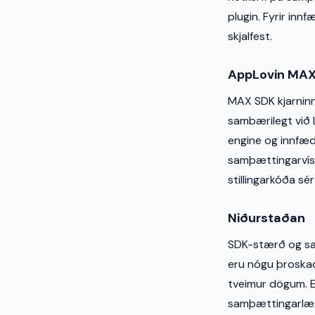
plugin. Fyrir inn
skjalfest.
AppLovin MA
MAX SDK kjarninn
sambærilegt við 
engine og innfæd
samþættingarvísi
stillingarkóða sér
Niðurstaðan
SDK-stærð og sam
eru nógu þroska
tveimur dögum. Ef
samþættingarlægi 