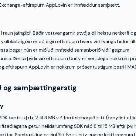
 Exchange-eftirspurn AppLovin er innfæddur samþætt.
 í raun jafngildi. Báðir vettvangarnir styðja öll helstu netkerfi
ykilblæbrigðið er að eigin eftirspurn hvers vettvangs hefur tilh
sta þegar hún er miðluð innfædd samanborið við í gegnum
nina. Þetta þýðir að eftirspurn Unity er venjulega nokkrum p
, og eftirspurn AppLovin er nokkrum prósentustigum betri í MA
 og samþættingarstig
ay
DK bætir u.þ.b. 2 til 3 MB við forritsbinaryið þitt (breytist eft
rfisaðlagana getur heildarumfang SDK náð 8 til 15 MB eftir því
ttar. Samþætting er einföld fyrir Unity engine leiki í gegnum 