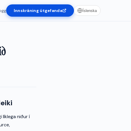
ogg
Innskráning útgefanda
Íslenska
ið
eiki
líklega niður í
urce,