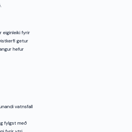
.
ginleiki fyrir
istkerfi getur
vangur hefur
nandi vatnsfall
og fylgst með
i fyrir ytri