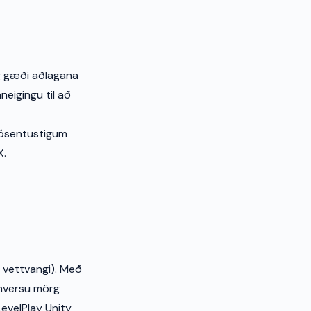
 og gæði aðlagana
neigingu til að
rósentustigum
X.
ir vettvangi). Með
 hversu mörg
LevelPlay Unity