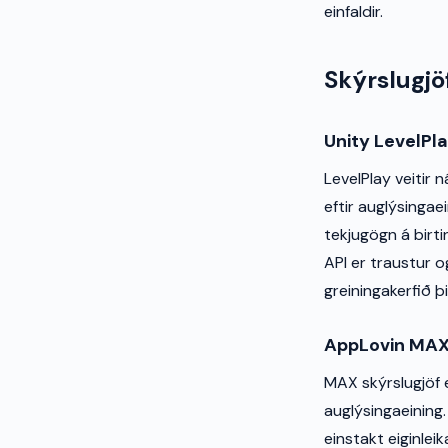
einfaldir.
Skýrslugjö
Unity LevelPl
LevelPlay veitir
eftir auglýsingae
tekjugögn á birti
API er traustur o
greiningakerfið þi
AppLovin MA
MAX skýrslugjöf e
auglýsingaeining.
einstakt eiginle