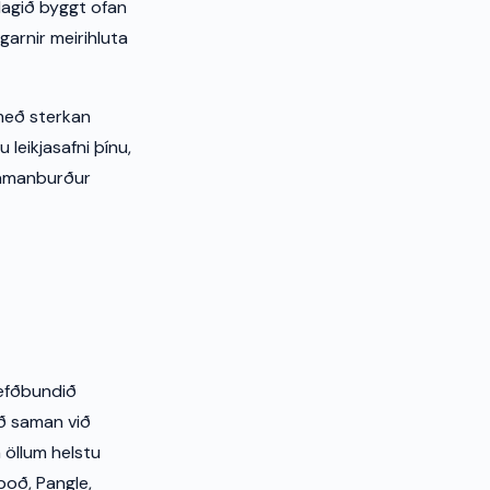
lagið byggt ofan
arnir meirihluta
r með sterkan
 leikjasafni þínu,
 samanburður
hefðbundið
ið saman við
á öllum helstu
boð, Pangle,