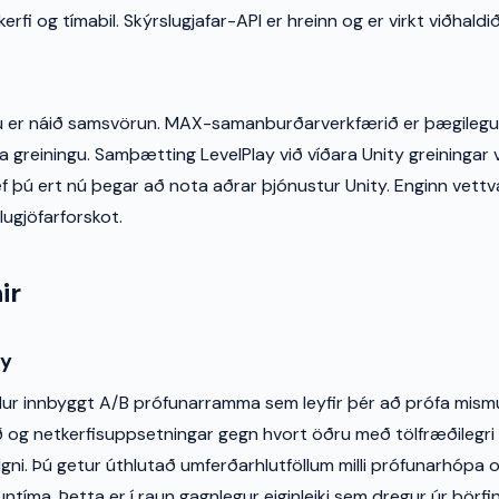
rfi og tímabil. Skýrslugjafar-API er hreinn og er virkt viðhaldið
u er náið samsvörun. MAX-samanburðarverkfærið er þægilegur ei
a greiningu. Samþætting LevelPlay við víðara Unity greiningar v
 ef þú ert nú þegar að nota aðrar þjónustur Unity. Enginn vett
lugjöfarforskot.
ir
ay
ldur innbyggt A/B prófunarramma sem leyfir þér að prófa mismu
erð og netkerfisuppsetningar gegn hvort öðru með tölfræðilegri
gni. Þú getur úthlutað umferðarhlutföllum milli prófunarhópa 
ntíma. Þetta er í raun gagnlegur eiginleiki sem dregur úr þörfinn