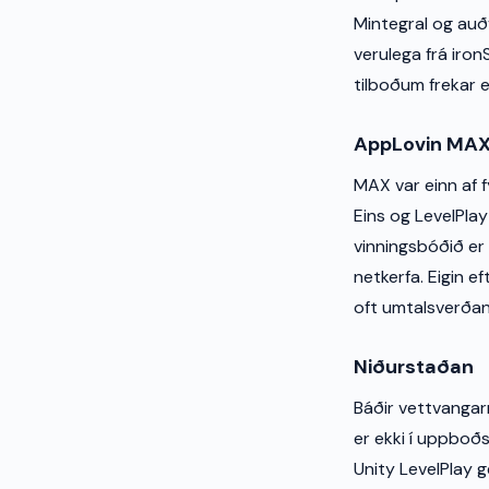
Mintegral og auðv
verulega frá iro
tilboðum frekar e
AppLovin MA
MAX var einn af f
Eins og LevelPla
vinningsbóðið er 
netkerfa. Eigin 
oft umtalsverðan
Niðurstaðan
Báðir vettvangar
er ekki í uppboðs
Unity LevelPlay 