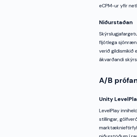
eCPM-ur yfir netke
Niðurstaðan
Skýrslugjafarget
fljótlega sjónræn
verið gildismikið
ákvarðandi skýrs
A/B prófan
Unity LevelPl
LevelPlay innihe
stillingar, gólfv
marktæknieftirfyl
niðurstöðum í rau