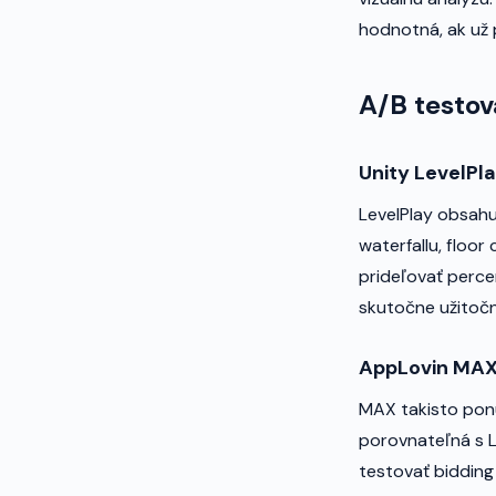
hodnotná, ak už 
A/B testov
Unity LevelPl
LevelPlay obsahu
waterfallu, floor
prideľovať perce
skutočne užitočn
AppLovin MA
MAX takisto ponú
porovnateľná s L
testovať bidding 