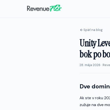
Späť na blog
Unity Lev
bok po bo
28. mája 2026 · Rev
Dve domin
Ak ste v roku 20
zužuje na dve mo