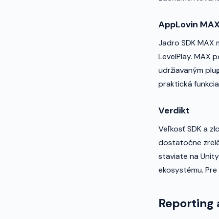
AppLovin MA
Jadro SDK MAX m
LevelPlay. MAX p
udržiavaným plu
praktická funkcia
Verdikt
Veľkosť SDK a zlo
dostatočne zrelé
staviate na Unit
ekosystému. Pre 
Reporting 