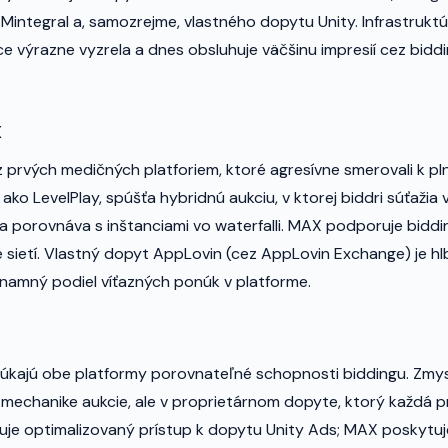
 Mintegral a, samozrejme, vlastného dopytu Unity. Infrastrukt
ce výrazne vyzrela a dnes obsluhuje väčšinu impresií cez bidd
X
 prvých medičných platforiem, ktoré agresívne smerovali k p
ko LevelPlay, spúšťa hybridnú aukciu, v ktorej biddri súťažia
a porovnáva s inštanciami vo waterfalli. MAX podporuje bidd
sietí. Vlastný dopyt AppLovin (cez AppLovin Exchange) je h
znamný podiel víťazných ponúk v platforme.
kajú obe platformy porovnateľné schopnosti biddingu. Zmysl
j mechanike aukcie, ale v proprietárnom dopyte, ktorý každá pr
uje optimalizovaný prístup k dopytu Unity Ads; MAX poskytuj