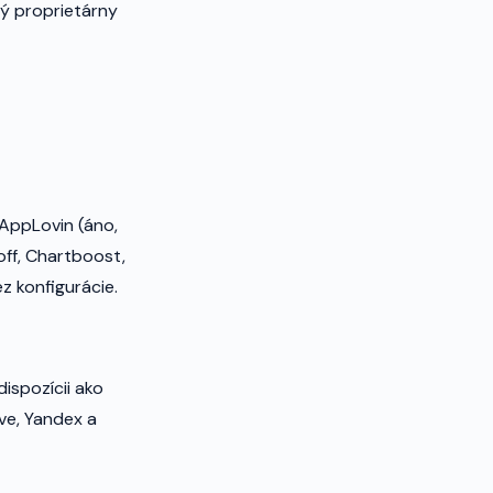
rý proprietárny
 AppLovin (áno,
off, Chartboost,
ez konfigurácie.
spozícii ako
rve, Yandex a