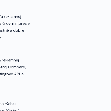
a reklamnej
a úrovni impresie
bustné a dobre
.
a reklamnej
stroj Compare,
ingové API je
na rýchlu
ty môže byť