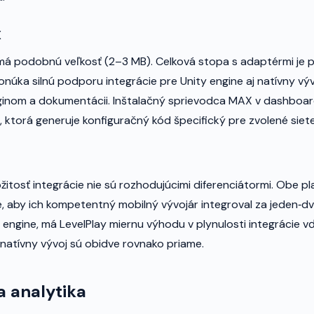
X
á podobnú veľkosť (2–3 MB). Celková stopa s adaptérmi je 
onúka silnú podporu integrácie pre Unity engine aj natívny v
ginom a dokumentácii. Inštalačný sprievodca MAX v dashboar
, ktorá generuje konfiguračný kód špecifický pre zvolené siete
žitosť integrácie nie sú rozhodujúcimi diferenciátormi. Obe p
, aby ich kompetentný mobilný vývojár integroval za jeden‑dv
y engine, má LevelPlay miernu výhodu v plynulosti integrácie 
natívny vývoj sú obidve rovnako priame.
a analytika