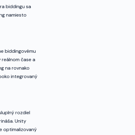
úra biddingu sa
ing namiesto
lne biddingovému
 v reálnom čase a
ing na rovnako
lboko integrovaný
uplný rozdiel
ináša. Unity
e optimalizovaný