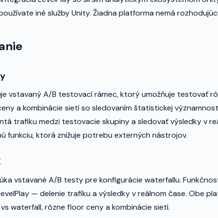
používate iné služby Unity. Žiadna platforma nemá rozhodujú
anie
ay
je vstavaný A/B testovací rámec, ktorý umožňuje testovať rô
 ceny a kombinácie sietí so sledovaním štatistickej významnos
ntá trafiku medzi testovacie skupiny a sledovať výsledky v re
ú funkciu, ktorá znižuje potrebu externých nástrojov.
X
ka vstavané A/B testy pre konfigurácie waterfallu. Funkčnosť
evelPlay — delenie trafiku a výsledky v reálnom čase. Obe p
vs waterfall, rôzne floor ceny a kombinácie sietí.