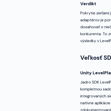
Verdikt
Pokrytie sieťami 
adaptérov je po
dosahovať o nieč
konkurenta. To z
výsledky v Level
Veľkosť SD
Unity LevelPl
Jadro SDK LevelPl
kompletnou sado
integrovaných sie
natívne aplikácie
zdokumentovaná