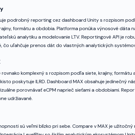
ay
uje podrobný reporting cez dashboard Unity s rozpisom podľ
 krajiny, formátu a obdobia. Platforma ponúka výnosové dáta n
vateľskú analytiku a modelovanie LTV. Reportingové API je ro
 čo uľahčuje prenos dát do vlastných analytických systémov
X
 rovnako komplexný s rozpisom podľa siete, krajiny, formátu 
akisto poskytuje ILRD. Dashboard MAX obsahuje jedinečný ná
izuálne porovnávať eCPM naprieč sieťami a obdobiami. Report
vne udržiavané.
opnosti sú veľmi blízko pri sebe. Compare v MAX je užitočný 
. Integrácia LevelPlay so širším analytickým ekosystémom Uni