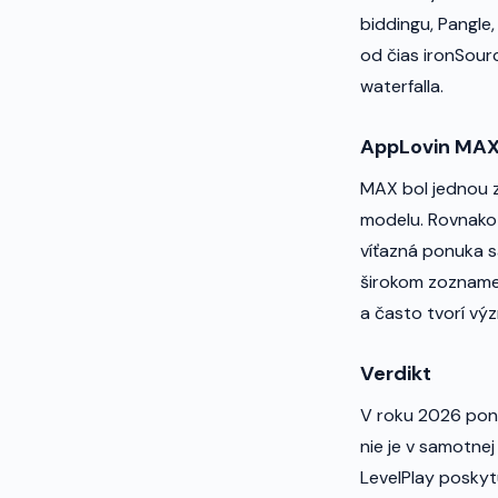
biddingu, Pangle,
od čias ironSour
waterfalla.
AppLovin MA
MAX bol jednou z
modelu. Rovnako a
víťazná ponuka s
širokom zozname 
a často tvorí vý
Verdikt
V roku 2026 ponú
nie je v samotne
LevelPlay poskyt