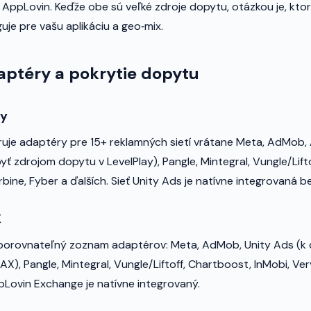
 AppLovin. Keďže obe sú veľké zdroje dopytu, otázkou je, kto
uje pre vašu aplikáciu a geo‑mix.
aptéry a pokrytie dopytu
ay
uje adaptéry pre 15+ reklamných sietí vrátane Meta, AdMob,
ť zdrojom dopytu v LevelPlay), Pangle, Mintegral, Vungle/Lift
urbine, Fyber a ďalších. Sieť Unity Ads je natívne integrovaná b
X
orovnateľný zoznam adaptérov: Meta, AdMob, Unity Ads (k di
X), Pangle, Mintegral, Vungle/Liftoff, Chartboost, InMobi, Ve
pLovin Exchange je natívne integrovaný.