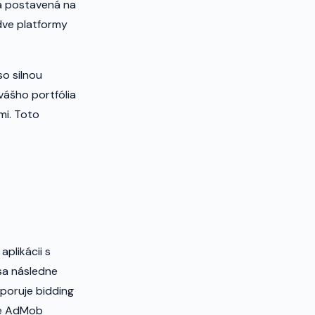
a postavená na
dve platformy
so silnou
vášho portfólia
mi. Toto
plikácii s
 sa následne
dporuje bidding
le AdMob