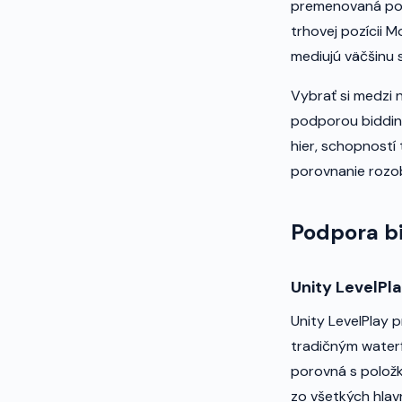
premenovaná po 
trhovej pozícii 
mediujú väčšinu 
Vybrať si medzi 
podporou bidding
hier, schopností 
porovnanie rozob
Podpora b
Unity LevelPl
Unity LevelPlay 
tradičným waterf
porovná s položk
zo všetkých hla