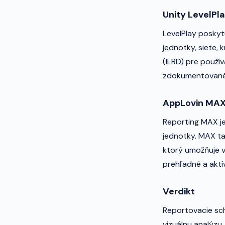
Unity LevelPl
LevelPlay poskyt
jednotky, siete,
(ILRD) pre použí
zdokumentované,
AppLovin MA
Reporting MAX je
jednotky. MAX t
ktorý umožňuje v
prehľadné a aktí
Verdikt
Reportovacie sch
vizuálnu analýzu