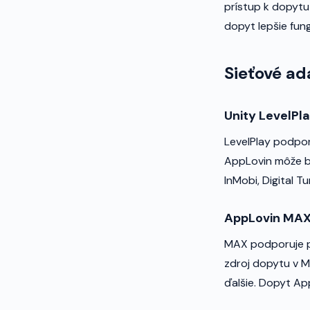
prístup k dopytu
dopyt lepšie fung
Sieťové ad
Unity LevelPl
LevelPlay podpor
AppLovin môže by
InMobi, Digital T
AppLovin MA
MAX podporuje p
zdroj dopytu v MA
ďalšie. Dopyt Ap