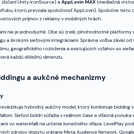
zlúčení Unity‑ironSource) a
AppLovin MAX
(mediačná vrstv
MoPubu, ktorú prevzala spoločnosť AppLovin). Spoločne tieto 
svetových príjmov z reklamy v mobilných hrách.
nimi nie je jednoduché. Obe sú zrelé, plnohodnotné platformy 
u a širokými sieťovými integráciami. Správna voľba závisí od 
tímu, geografického rozloženia a existujúcich vzťahov so sieťa
erá každú dôležitú dimenziu.
iddingu a aukčné mechanizmy
ay
prevádzkuje hybridný aukčný model, ktorý kombinuje bidding v a
allom. Sieťoví biddri súťažia v reálnom čase a víťazná ponuka
ami vo waterefalli na určenie konečného víťaza. LevelPlay po
vných zdrojov dopytu vrátane Meta Audience Network, Goog