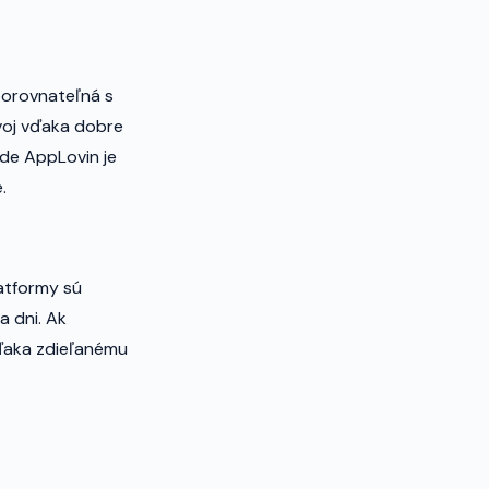
porovnateľná s
ývoj vďaka dobre
de AppLovin je
.
latformy sú
a dni. Ak
vďaka zdieľanému