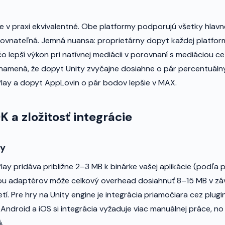
je v praxi ekvivalentné. Obe platformy podporujú všetky hlavné
rovnateľná. Jemná nuansa: proprietárny dopyt každej platfo
o lepší výkon pri natívnej mediácii v porovnaní s mediáciou c
namená, že dopyt Unity zvyčajne dosiahne o pár percentuáln
Play a dopyt AppLovin o pár bodov lepšie v MAX.
K a zložitosť integrácie
ay
ay pridáva približne 2–3 MB k binárke vašej aplikácie (podľa p
u adaptérov môže celkový overhead dosiahnuť 8–15 MB v záv
tí. Pre hry na Unity engine je integrácia priamočiara cez plugin
 Android a iOS si integrácia vyžaduje viac manuálnej práce, no
.