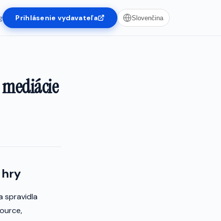
g
Prihlásenie vydavateľa
Slovenčina
 mediácie
 hry
a spravidla
ource,