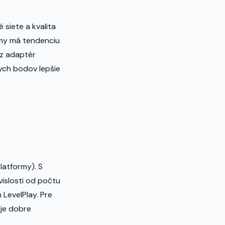
 siete a kvalita
rmy má tendenciu
ez adaptér
ych bodov lepšie
latformy). S
islosti od počtu
 LevelPlay. Pre
 je dobre