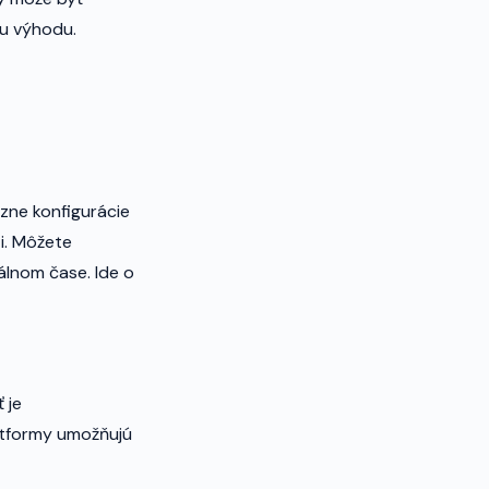
cu výhodu.
zne konfigurácie
ti. Môžete
álnom čase. Ide o
 je
latformy umožňujú