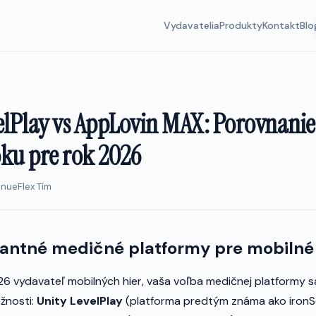
Vydavatelia
Produkty
Kontakt
Blo
elPlay vs AppLovin MAX: Porovnanie
ku pre rok 2026
enueFlex Tím
antné medičné platformy pre mobilné
26 vydavateľ mobilných hier, vaša voľba medičnej platformy s
žnosti:
Unity LevelPlay
(platforma predtým známa ako ironS