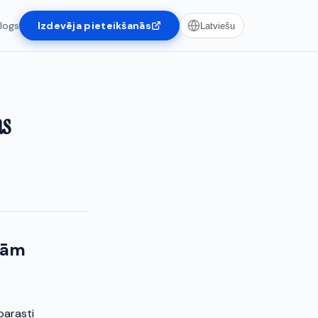
logs
Izdevēja pieteikšanās
Latviešu
as
jām
parasti