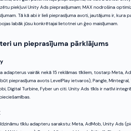
zētu piekļuvi Unity Ads pieprasījumam; MAX nodrošina optimiz
jumam. Tā kā abi ir lieli pieprasījuma avoti, jautājums ir, kura 
ojas labāk jūsu konkrētajai lietotnei un ģeo maisījumam.
teri un pieprasījuma pārklājums
ay
ta adapterus vairāk nekā 15 reklāmas tīkliem, tostarp Meta, 
 būt pieprasījuma avots LevelPlay ietvaros), Pangle, Mintegral, 
, Digital Turbine, Fyber un citi. Unity Ads tīkls ir natīvi integ
epieciešamības.
X
īdzināmu tīklu adapteru sarakstu: Meta, AdMob, Unity Ads (p