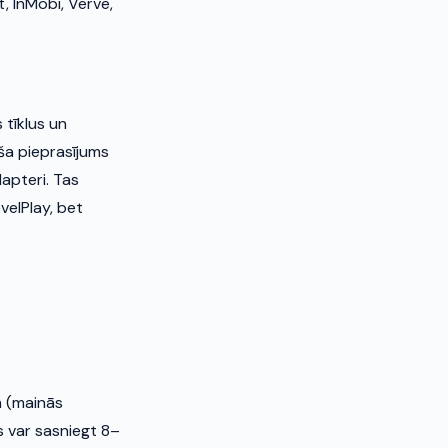
, InMobi, Verve,
 tīklus un
aša pieprasījums
apteri. Tas
velPlay, bet
m (mainās
s var sasniegt 8–