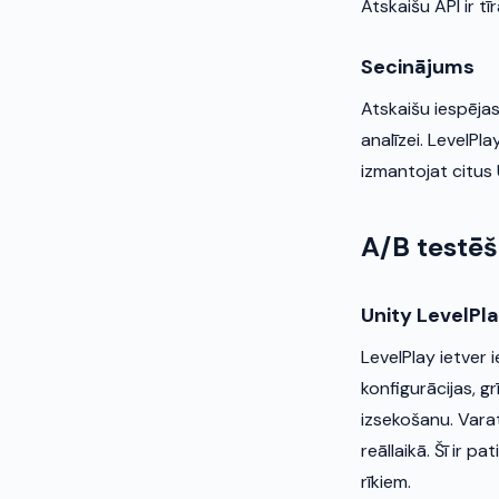
Atskaišu API ir tī
Secinājums
Atskaišu iespējas 
analīzei. LevelPla
izmantojat citus 
A/B testē
Unity LevelPl
LevelPlay ietver 
konfigurācijas, g
izsekošanu. Vara
reāllaikā. Šī ir 
rīkiem.