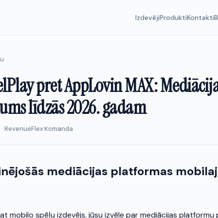
Izdevēji
Produkti
Kontakti
B
ru
elPlay pret AppLovin MAX: Mediācij
jums līdzās 2026. gadam
s · RevenueFlex Komanda
inējošās mediācijas platformas mobila
t mobilo spēļu izdevējs, jūsu izvēle par mediācijas platformu 