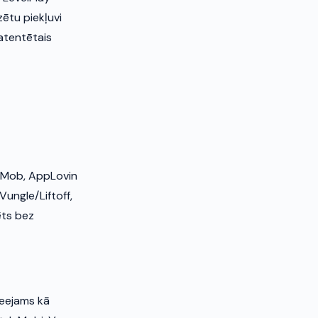
ētu piekļuvi
patentētais
AdMob, AppLovin
Vungle/Liftoff,
rēts bez
ieejams kā