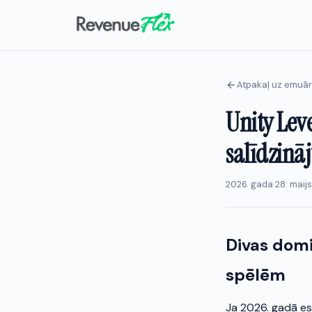
Atpakaļ uz emuā
Unity Lev
salīdzinā
2026. gada 28. maij
Divas dom
spēlēm
Ja 2026. gadā esa