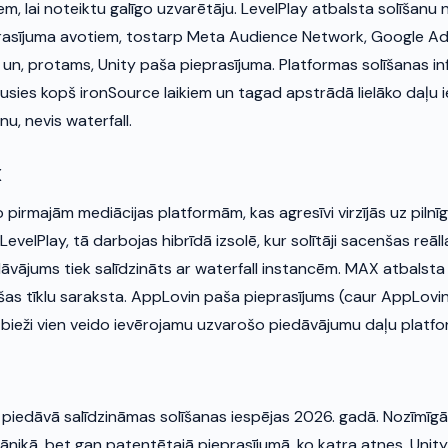
iem, lai noteiktu galīgo uzvarētāju. LevelPlay atbalsta solīšanu 
rasījuma avotiem, tostarp Meta Audience Network, Google Ad
 un, protams, Unity paša pieprasījuma. Platformas solīšanas inf
ījusies kopš ironSource laikiem un tagad apstrādā lielāko daļu 
nu, nevis waterfall.
X
 pirmajām mediācijas platformām, kas agresīvi virzījās uz pilnī
evelPlay, tā darbojas hibrīdā izsolē, kur solītāji sacenšas reāll
āvājums tiek salīdzināts ar waterfall instancēm. MAX atbalsta
ošas tīklu saraksta. AppLovin paša pieprasījums (caur AppLovi
n bieži vien veido ievērojamu uzvarošo piedāvājumu daļu platfo
piedāvā salīdzināmas solīšanas iespējas 2026. gadā. Nozīmīgā
ānikā, bet gan patentētajā pieprasījumā, ko katra atnes. Unity