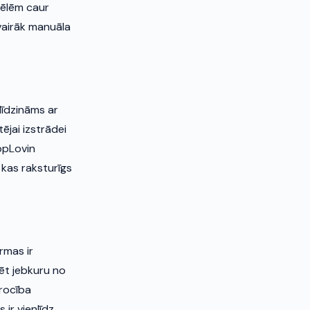
spēlēm caur
vairāk manuāla
līdzināms ar
ējai izstrādei
ppLovin
 kas raksturīgs
rmas ir
rēt jebkuru no
šrocība
 ir vienlīdz