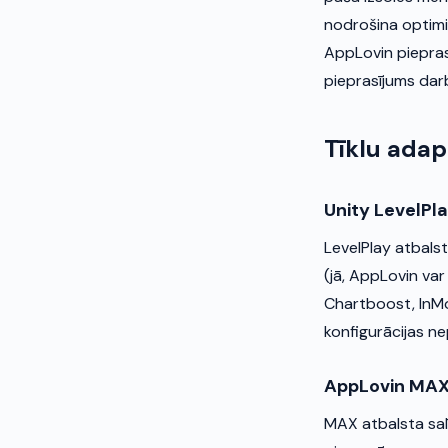
nodrošina optimi
AppLovin pieprasī
pieprasījums darb
Tīklu adap
Unity LevelPl
LevelPlay atbals
(jā, AppLovin var
Chartboost, InMobi
konfigurācijas n
AppLovin MA
MAX atbalsta sal