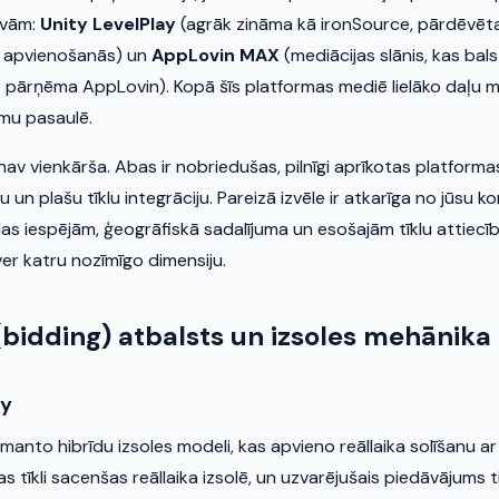
ivām:
Unity LevelPlay
(agrāk zināma kā ironSource, pārdēvēt
e apvienošanās) un
AppLovin MAX
(mediācijas slānis, kas ba
ko pārņēma AppLovin). Kopā šīs platformas mediē lielāko daļu 
mu pasaulē.
nav vienkārša. Abas ir nobriedušas, pilnīgi aprīkotas platforma
u un plašu tīklu integrāciju. Pareizā izvēle ir atkarīga no jūsu 
as iespējām, ģeogrāfiskā sadalījuma un esošajām tīklu attiecīb
ver katru nozīmīgo dimensiju.
(bidding) atbalsts un izsoles mehānika
ay
zmanto hibrīdu izsoles modeli, kas apvieno reāllaika solīšanu ar
as tīkli sacenšas reāllaika izsolē, un uzvarējušais piedāvājums t