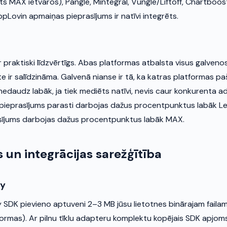
s MAX ietvaros), Pangle, Mintegral, Vungle/Liftoff, Chartboost
ppLovin apmaiņas pieprasījums ir natīvi integrēts.
ir praktiski līdzvērtīgs. Abas platformas atbalsta visus galvenos
e ir salīdzināma. Galvenā nianse ir tā, ka katras platformas p
edaudz labāk, ja tiek mediēts natīvi, nevis caur konkurenta ad
 pieprasījums parasti darbojas dažus procentpunktus labāk Le
sījums darbojas dažus procentpunktus labāk MAX.
 un integrācijas sarežģītība
ay
 SDK pievieno aptuveni 2–3 MB jūsu lietotnes binārajam faila
formas). Ar pilnu tīklu adapteru komplektu kopējais SDK apjom