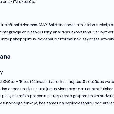
ra un aktīvi uzturēta.
ir cieši salīdzināmas. MAX Salīdzināšanas rīks ir laba funkcija āt
y integrācija ar plašāku Unity analītikas ekosistēmu var būt vērt
Unity pakalpojumus. Nevienai platformai nav izšķirošas atskaiš
šana
ay
iebūvētu A/B testēšanas ietvaru, kas ļauj testēt dažādas water
rīdas cenas un tīklu iestatījumus vienu pret otru ar statistiskā
t piešķirt trafika procentus starp testa grupām un uzraudzīt 
patiesi noderīga funkcija, kas samazina nepieciešamību pēc ārēj