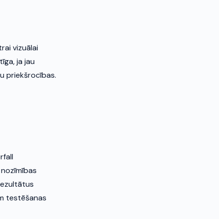
rai vizuālai
īga, ja jau
u priekšrocības.
fall
s nozīmības
rezultātus
iem testēšanas