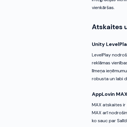
vienkāršas.
Atskaites 
Unity LevelPl
LevelPlay nodroši
reklāmas vienības
līmeņa ieņēmumu d
robusta un labi 
AppLovin MA
MAX atskaites ir 
MAX arī nodrošina
ko sauc par Salīd