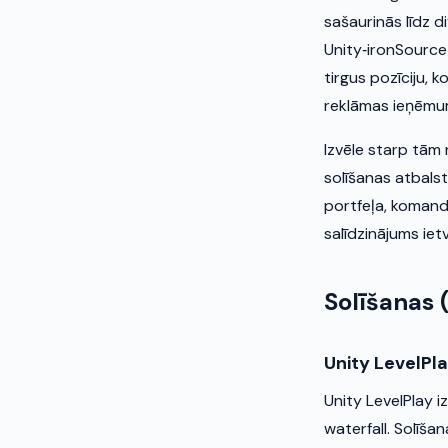
sašaurinās līdz d
Unity‑ironSourc
tirgus pozīciju, 
reklāmas ieņēmu
Izvēle starp tām 
solīšanas atbalst
portfeļa, komand
salīdzinājums iet
Solīšanas 
Unity LevelPl
Unity LevelPlay i
waterfall. Solīšan