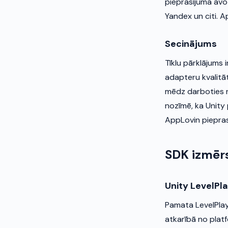
pieprasījuma avot
Yandex un citi. A
Secinājums
Tīklu pārklājums 
adapteru kvalitāt
mēdz darboties n
nozīmē, ka Unity
AppLovin piepra
SDK izmērs
Unity LevelPl
Pamata LevelPlay
atkarībā no plat