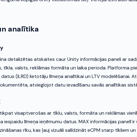
un analītika
ay
na detalizētas atskaites caur Unity informācijas paneli ar sa
, tīkla, valsts, reklāmas formāta un laika perioda. Platforma p
atus (ILRD) lietotāju līmeņa analītikai un LTV modelēšanai. Ats
dokumentēta, atvieglojot datu ievadīšanu savās analītikas sis
X
tikpat visaptverošas ar tīklu, valsts, formāta un reklāmas vien
 iespaidu līmeņa ieņēmumu datus. MAX informācijas panelī ir u
zināšanas rīku, kas ļauj vizuāli salīdzināt eCPM starp tīkliem un