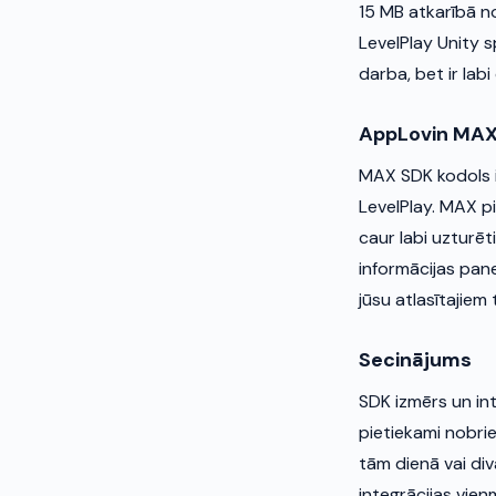
15 MB atkarībā no
LevelPlay Unity 
darba, bet ir lab
AppLovin MA
MAX SDK kodols ir
LevelPlay. MAX pi
caur labi uzturē
informācijas pane
jūsu atlasītajiem t
Secinājums
SDK izmērs un int
pietiekami nobrie
tām dienā vai divā
integrācijas vien