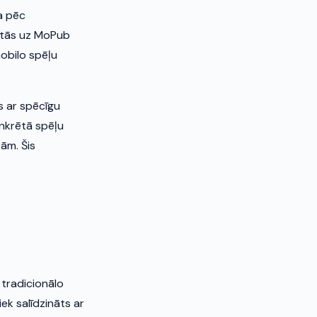
a pēc
lstās uz MoPub
mobilo spēļu
s ar spēcīgu
konkrētā spēļu
ām. Šis
 tradicionālo
iek salīdzināts ar