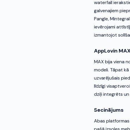
waterfall ierakst
galvenajiem piep
Pangle, Mintegral
ievērojami attīst
izmantojot solīša
AppLovin MA
MAX bija viena no
modeli. Tāpat kā L
uzvarējušais pied
līdzīgi visaptver
dziļi integrēts u
Secinājums
Abas platformas 
pašā izsoles meh