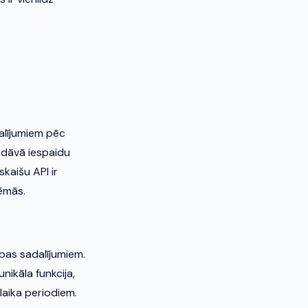
dalījumiem pēc
iedāvā iespaidu
kaišu API ir
tēmās.
ības sadalījumiem.
nikāla funkcija,
 laika periodiem.