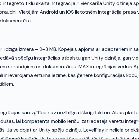
 integrēto tīklu skaita. Integrācija ir vienkārša Unity dzinēja 
spraudni. Vietējām Android un iOS lietotnēm integrācija prasa 
i dokumentēta.
X
 līdzīga izmēra – 2–3 MB. Kopējais apjoms ar adapteriem ir sa
edāvā spēcīgu integrācijas atbalstu gan Unity dzinēja, gan viet
tiem spraudņiem un dokumentāciju. MAX integrācijas vednis A
lī ir ievērojama ērtuma iezīme, kas ģenerē konfigurācijas kodu,
īkliem.
egrācijas sarežģītība nav nozīmīgi atšķirīgi faktori. Abas platfo
dušas, lai kompetents mobilo ierīču izstrādātājs varētu integ
s. Ja veidojat ar Unity spēļu dzinēju, LevelPlay ir neliela priek
mērīgumā kopīgās Unity ekosistēmas dēļ. Vietējai izstrādei abas