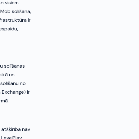
no visiem
Mob solīšana,
rastruktūra ir
iespaidu,
gu solīšanas
aikā un
 solīšanu no
n Exchange) ir
rmā.
 atšķirība nav
 LevelPlay