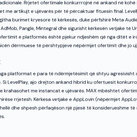
adicionale. Rrjetet ofertimale konkurrrojnë në ankand në kohë
t me artikujt e ujëvarës për të përcaktuar fituesin final. Lev
 gjitha burimet kryesore të kërkesës, duke përfshirë Meta Aud
AdMob, Pangle, Mintegral dhe sigurisht kërkesën vetjake të Un
 ofertimit e platformës është pjekur ndjeshëm që nga ditët e 
micën dërrmuese të përshtypjeve nëpërmjet ofertimit dhe jo uj
X
nga platformat e para të ndërmjetësimit që shtyu agresivisht d
ë. Si LevelPlay, ajo drejton ankand hibrid ku ofertuesit konkurr
se krahasohet me instancat e ujëvarës. MAX mbështet ofertimin
fshirëse rrjetesh. Kërkesa vetjake e AppLovin (nëpërmjet AppL
thellë dhe shpesh përfaqëson një pjesë të konsiderueshme të 
ës.