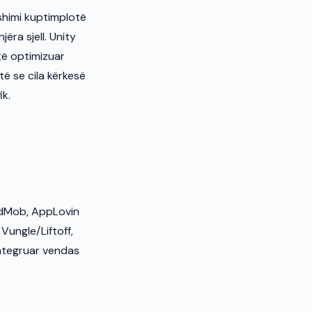
shimi kuptimplotë
ra sjell. Unity
të optimizuar
ë se cila kërkesë
ik.
AdMob, AppLovin
Vungle/Liftoff,
integruar vendas