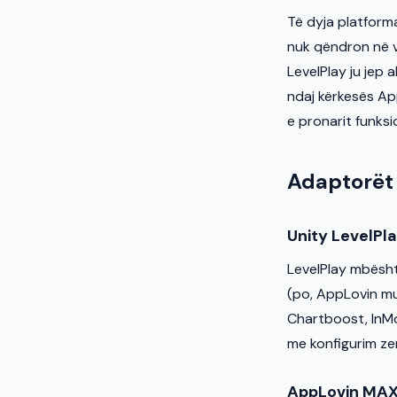
Të dyja platform
nuk qëndron në v
LevelPlay ju jep 
ndaj kërkesës Ap
e pronarit funksi
Adaptorët 
Unity LevelPl
LevelPlay mbësht
(po, AppLovin mun
Chartboost, InMob
me konfigurim ze
AppLovin MA