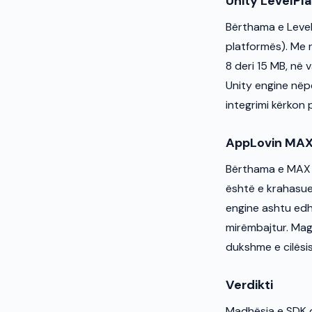
Unity LevelPl
Bërthama e LevelP
platformës). Me 
8 deri 15 MB, në v
Unity engine nëp
integrimi kërkon
AppLovin MA
Bërthama e MAX 
është e krahasue
engine ashtu edh
mirëmbajtur. Magj
dukshme e cilësis
Verdikti
Madhësia e SDK d