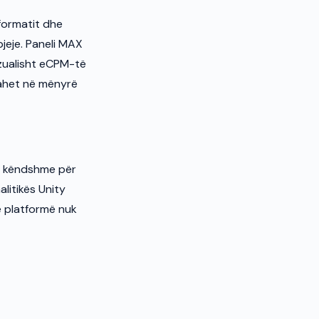
 formatit dhe
jeje. Paneli MAX
vizualisht eCPM-të
bahet në mënyrë
 e këndshme për
alitikës Unity
ë platformë nuk