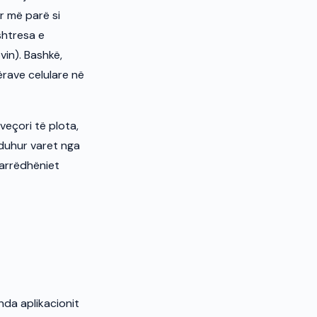
r më parë si
htresa e
in). Bashkë,
rave celulare në
veçori të plota,
 duhur varet nga
 marrëdhëniet
nda aplikacionit