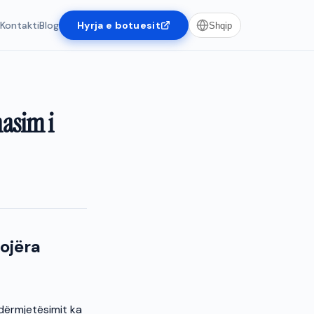
t
Kontakti
Blog
Hyrja e botuesit
Shqip
asim i
ojëra
ndërmjetësimit ka