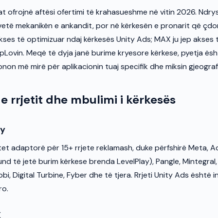
at ofrojnë aftësi ofertimi të krahasueshme në vitin 2026. Ndry
etë mekanikën e ankandit, por në kërkesën e pronarit që çdonjë
akses të optimizuar ndaj kërkesës Unity Ads; MAX ju jep akses 
pLovin. Meqë të dyja janë burime kryesore kërkese, pyetja ësht
onon më mirë për aplikacionin tuaj specifik dhe miksin gjeograf
e rrjetit dhe mbulimi i kërkesës
ay
et adaptorë për 15+ rrjete reklamash, duke përfshirë Meta, 
d të jetë burim kërkese brenda LevelPlay), Pangle, Mintegral, 
i, Digital Turbine, Fyber dhe të tjera. Rrjeti Unity Ads është 
ro.
X