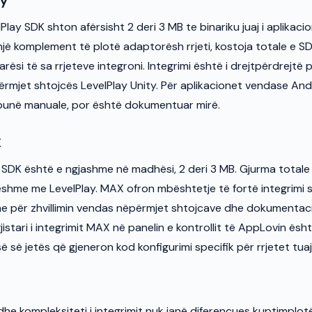
ay
lay SDK shton afërsisht 2 deri 3 MB te binariku juaj i aplikacio
një komplement të plotë adaptorësh rrjeti, kostoja totale e SD
arësi të sa rrjeteve integroni. Integrimi është i drejtpërdrejtë 
ërmjet shtojcës LevelPlay Unity. Për aplikacionet vendase And
 punë manuale, por është dokumentuar mirë.
X
SDK është e ngjashme në madhësi, 2 deri 3 MB. Gjurma total
shme me LevelPlay. MAX ofron mbështetje të fortë integrimi s
e për zhvillimin vendas nëpërmjet shtojcave dhe dokumentaci
istari i integrimit MAX në panelin e kontrollit të AppLovin ësht
ë së jetës që gjeneron kod konfigurimi specifik për rrjetet tua
he kompleksiteti i integrimit nuk janë diferencues kuptimplotë