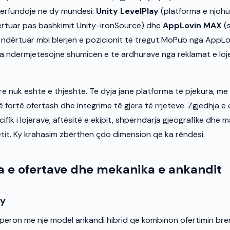
përfundojë në dy mundësi:
Unity LevelPlay
(platforma e njohu
ërtuar pas bashkimit Unity-ironSource) dhe
AppLovin MAX
(s
 ndërtuar mbi blerjen e pozicionit të tregut MoPub nga AppLov
a ndërmjetësojnë shumicën e të ardhurave nga reklamat e lojë
re nuk është e thjeshtë. Të dyja janë platforma të pjekura, me 
fortë ofertash dhe integrime të gjera të rrjeteve. Zgjedhja e
ecifik i lojërave, aftësitë e ekipit, shpërndarja gjeografike dhe
etit. Ky krahasim zbërthen çdo dimension që ka rëndësi.
 e ofertave dhe mekanika e ankandit
ay
operon me një model ankandi hibrid që kombinon ofertimin bre