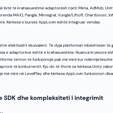
 listë të krahasueshme adaptorësh rrjeti: Meta, AdMob, Unit
brenda MAX), Pangle, Mintegral, Vungle/Liftoff, Chartboost, In
erë. Kërkesa e bursës AppLovin është integruar vendas.
 është efektivisht ekuivalent. Të dyja platformat mbështesin të g
ësia e adaptorëve është e krahasueshme. Nuanca kryesore ës
atforme tenton të funksionojë pak më mirë kur ndërmjetësoh
ptorë të konkurrentit. Kjo do të thotë se kërkesa Unity zako
dje më mirë në LevelPlay dhe kërkesa AppLovin funksionon disa
 SDK dhe kompleksiteti i integrimit