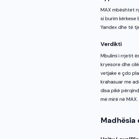
MAX mbështet një
si burim kërkese 
Yandex dhe të tj
Verdikti
Mbulimi i rrjetit
kryesore dhe cil
vetjake e çdo pl
krahasuar me ada
disa pikë përqin
më mirë në MAX.
Madhësia e