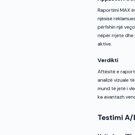
Raportimi MAX ësh
njësisë reklamue
përfshin një veço
nëpër rrjete dhe
aktive.
Verdikti
Aftësitë e raport
analizë vizuale t
mund të jetë i v
ka avantazh vend
Testimi A/