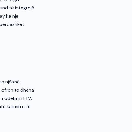
und të integrojë
ay ka një
 përbashkët
as njësisë
a ofron të dhëna
e modelimin LTV.
të kalimin e të