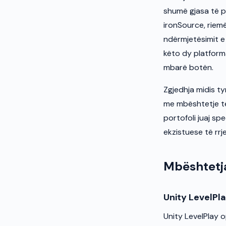
shumë gjasa të 
ironSource, riem
ndërmjetësimit e
këto dy platform
mbarë botën.
Zgjedhja midis ty
me mbështetje të 
portofoli juaj sp
ekzistuese të rrj
Mbështetja
Unity LevelPl
Unity LevelPlay 