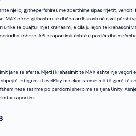
të njëlloj gjithëpërfshirës me zbërthime sipas rrjetit, vendit,
se. MAX ofron gjithashtu të dhëna ardhurash në nivel përshtyp
ri unike të quajtur mjet krahasimi, e cila ju lejon të krahasoni 
 periudha kohore. API e raportimit është e pastër dhe mirëm
imit janë të afërta. Mjeti i krahasimit të MAX është një veçori
ë shpejtë. Integrimi i LevelPlay me ekosistemin më të gjerë të an
lefshëm nëse tashmë po përdorni shërbime të tjera Unity. Asnj
imtar raportimi.
B