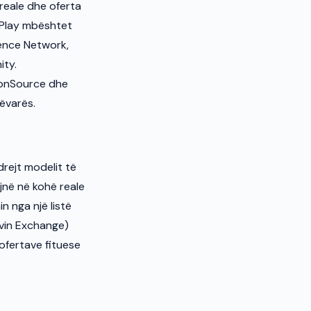
 reale dhe oferta
elPlay mbështet
ience Network,
ity.
ironSource dhe
ëvarës.
rejt modelit të
ojnë në kohë reale
 nga një listë
ovin Exchange)
ofertave fituese