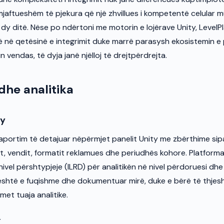
mjaftueshëm të pjekura që një zhvillues i kompetentë celular m
e dy ditë. Nëse po ndërtoni me motorin e lojërave Unity, LevelPl
ë në qetësinë e integrimit duke marrë parasysh ekosistemin e
min vendas, të dyja janë njëlloj të drejtpërdrejta.
dhe analitika
ay
raportim të detajuar nëpërmjet panelit Unity me zbërthime sip
tit, vendit, formatit reklamues dhe periudhës kohore. Platform
ivel përshtypjeje (ILRD) për analitikën në nivel përdoruesi dh
 është e fuqishme dhe dokumentuar mirë, duke e bërë të thjesh
et tuaja analitike.
X