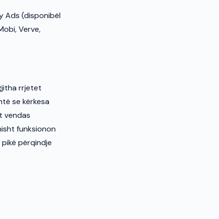
y Ads (disponibël
Mobi, Verve,
jitha rrjetet
htë se kërkesa
et vendas
nisht funksionon
 pikë përqindje