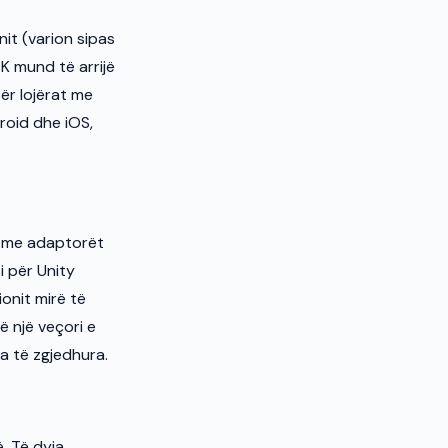
nit (varion sipas
K mund të arrijë
për lojërat me
roid dhe iOS,
e me adaptorët
i për Unity
onit mirë të
ë një veçori e
ja të zgjedhura.
. Të dyja