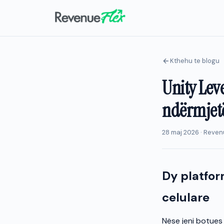
Kthehu te blogu
Unity Lev
ndërmjetë
28 maj 2026 · Reven
Dy platfor
celulare
Nëse jeni botues 