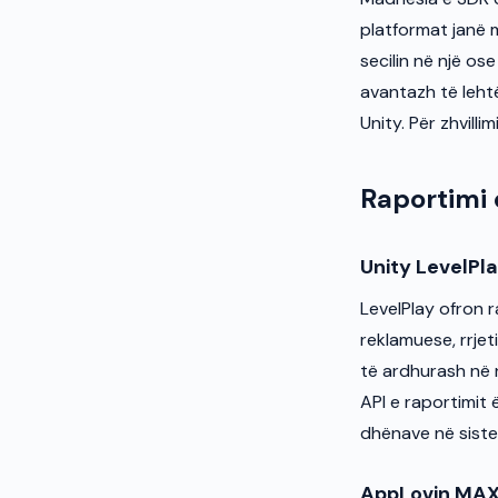
platformat janë 
secilin në një os
avantazh të leht
Unity. Për zhvilli
Raportimi 
Unity LevelPl
LevelPlay ofron 
reklamuese, rrje
të ardhurash në n
API e raportimit
dhënave në sistem
AppLovin MA