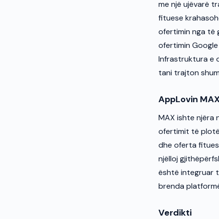
me një ujëvarë tr
fituese krahasohe
ofertimin nga të
ofertimin Google 
Infrastruktura e
tani trajton shu
AppLovin MA
MAX ishte njëra 
ofertimit të plot
dhe oferta fitue
njëlloj gjithëpër
është integruar 
brenda platform
Verdikti