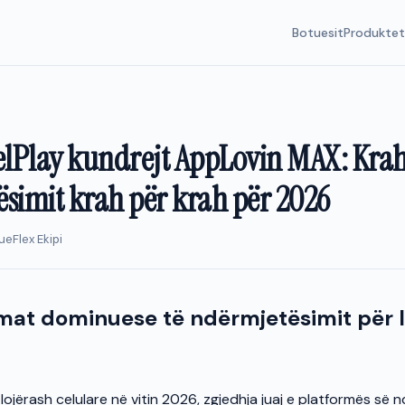
Botuesit
Produkte
elPlay kundrejt AppLovin MAX: Krah
simit krah për krah për 2026
ueFlex Ekipi
mat dominuese të ndërmjetësimit për l
lojërash celulare në vitin 2026, zgjedhja juaj e platformës së 