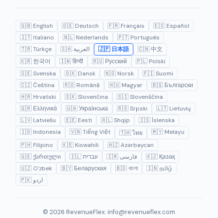
🇬🇧 English
🇩🇪 Deutsch
🇫🇷 Français
🇪🇸 Español
🇮🇹 Italiano
🇳🇱 Nederlands
🇵🇹 Português
🇹🇷 Türkçe
🇸🇦 العربية
🇯🇵 日本語
🇨🇳 中文
🇰🇷 한국어
🇮🇳 हिन्दी
🇷🇺 Русский
🇵🇱 Polski
🇸🇪 Svenska
🇩🇰 Dansk
🇳🇴 Norsk
🇫🇮 Suomi
🇨🇿 Čeština
🇷🇴 Română
🇭🇺 Magyar
🇧🇬 Български
🇭🇷 Hrvatski
🇸🇰 Slovenčina
🇸🇮 Slovenščina
🇬🇷 Ελληνικά
🇺🇦 Українська
🇷🇸 Srpski
🇱🇹 Lietuvių
🇱🇻 Latviešu
🇪🇪 Eesti
🇦🇱 Shqip
🇮🇸 Íslenska
🇮🇩 Indonesia
🇻🇳 Tiếng Việt
🇲🇾 Melayu
🇹🇭 ไทย
🇵🇭 Filipino
🇰🇪 Kiswahili
🇦🇿 Azərbaycan
🇬🇪 ქართული
🇮🇱 עברית
🇮🇷 فارسی
🇰🇿 Қазақ
🇺🇿 O'zbek
🇧🇾 Беларуская
🇧🇩 বাংলা
🇮🇳 தமிழ்
🇵🇰 اردو
© 2026 RevenueFlex.
info@revenueflex.com