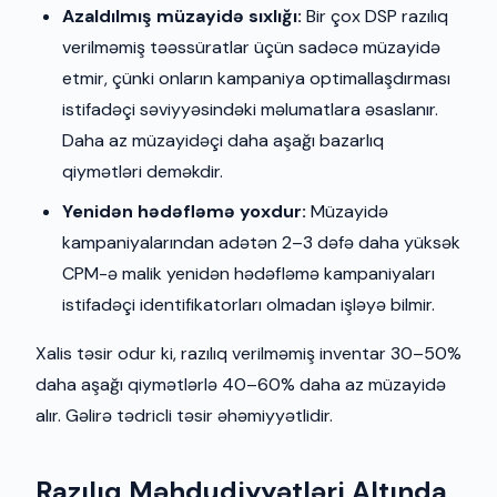
Azaldılmış müzayidə sıxlığı:
Bir çox DSP razılıq
verilməmiş təəssüratlar üçün sadəcə müzayidə
etmir, çünki onların kampaniya optimallaşdırması
istifadəçi səviyyəsindəki məlumatlara əsaslanır.
Daha az müzayidəçi daha aşağı bazarlıq
qiymətləri deməkdir.
Yenidən hədəfləmə yoxdur:
Müzayidə
kampaniyalarından adətən 2–3 dəfə daha yüksək
CPM-ə malik yenidən hədəfləmə kampaniyaları
istifadəçi identifikatorları olmadan işləyə bilmir.
Xalis təsir odur ki, razılıq verilməmiş inventar 30–50%
daha aşağı qiymətlərlə 40–60% daha az müzayidə
alır. Gəlirə tədricli təsir əhəmiyyətlidir.
Razılıq Məhdudiyyətləri Altında