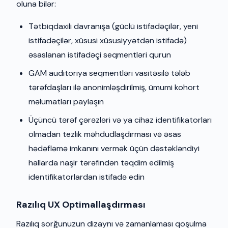
oluna bilər:
Tətbiqdaxili davranışa (güclü istifadəçilər, yeni
istifadəçilər, xüsusi xüsusiyyətdən istifadə)
əsaslanan istifadəçi seqmentləri qurun
GAM auditoriya seqmentləri vasitəsilə tələb
tərəfdaşları ilə anonimləşdirilmiş, ümumi kohort
məlumatları paylaşın
Üçüncü tərəf çərəzləri və ya cihaz identifikatorları
olmadan tezlik məhdudlaşdırması və əsas
hədəfləmə imkanını vermək üçün dəstəkləndiyi
hallarda naşir tərəfindən təqdim edilmiş
identifikatorlardan istifadə edin
Razılıq UX Optimallaşdırması
Razılıq sorğunuzun dizaynı və zamanlaması qoşulma