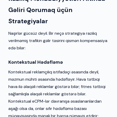
Gəliri Qorumaq üçün
Strategiyalar
Naşirlər gücsüz deyil. Bir neçə strategiya razılıq
verilməmiş trafikin gəlir təsirini qismən kompensasiya
edə bilər:
Kontekstual Hədəfləmə
Kontekstual reklamçılıq istifadəçi əsasında deyil,
məzmun mühiti əsasında hədəfləyir. Hava tətbiqi
hava ilə əlaqəli reklamlar göstərə bilər; fitnes tətbiqi
sağlamlıqla əlaqəli reklamlar göstərə bilər.
Kontekstual eCPM-lər davranışa əsaslananlardan
aşağı olsa da, onlar sıfır hədəfləmə bazası
müqayisəsində mənalı bir bərpa nümayiş etdirir: