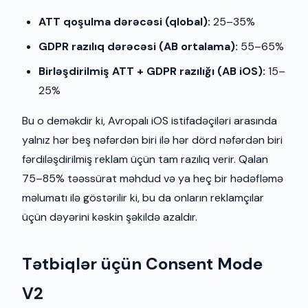
ATT qoşulma dərəcəsi (qlobal):
25–35%
GDPR razılıq dərəcəsi (AB ortalama):
55–65%
Birləşdirilmiş ATT + GDPR razılığı (AB iOS):
15–
25%
Bu o deməkdir ki, Avropalı iOS istifadəçiləri arasında
yalnız hər beş nəfərdən biri ilə hər dörd nəfərdən biri
fərdiləşdirilmiş reklam üçün tam razılıq verir. Qalan
75–85% təəssürat məhdud və ya heç bir hədəfləmə
məlumatı ilə göstərilir ki, bu da onların reklamçılar
üçün dəyərini kəskin şəkildə azaldır.
Tətbiqlər üçün Consent Mode
V2