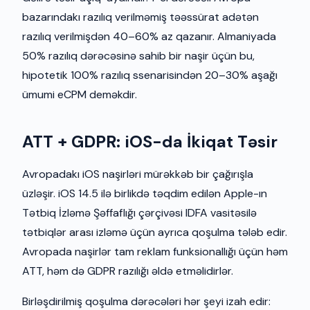
bazarındakı razılıq verilməmiş təəssürat adətən
razılıq verilmişdən 40–60% az qazanır. Almaniyada
50% razılıq dərəcəsinə sahib bir naşir üçün bu,
hipotetik 100% razılıq ssenarisindən 20–30% aşağı
ümumi eCPM deməkdir.
ATT + GDPR: iOS-da İkiqat Təsir
Avropadakı iOS naşirləri mürəkkəb bir çağırışla
üzləşir. iOS 14.5 ilə birlikdə təqdim edilən Apple-ın
Tətbiq İzləmə Şəffaflığı çərçivəsi IDFA vasitəsilə
tətbiqlər arası izləmə üçün ayrıca qoşulma tələb edir.
Avropada naşirlər tam reklam funksionallığı üçün həm
ATT, həm də GDPR razılığı əldə etməlidirlər.
Birləşdirilmiş qoşulma dərəcələri hər şeyi izah edir: