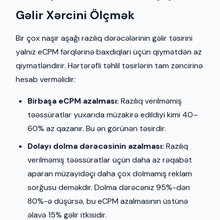
Gəlir Xərcini Ölçmək
Bir çox naşir aşağı razılıq dərəcələrinin gəlir təsirini
yalnız eCPM fərqlərinə baxdıqları üçün qiymətdən az
qiymətləndirir. Hərtərəfli təhlil təsirlərin tam zəncirinə
hesab verməlidir:
Birbaşa eCPM azalması:
Razılıq verilməmiş
təəssüratlar yuxarıda müzakirə edildiyi kimi 40–
60% az qazanır. Bu ən görünən təsirdir.
Dolayı dolma dərəcəsinin azalması:
Razılıq
verilməmiş təəssüratlar üçün daha az rəqabət
aparan müzayidəçi daha çox dolmamış reklam
sorğusu deməkdir. Dolma dərəcəniz 95%-dən
80%-ə düşürsə, bu eCPM azalmasının üstünə
əlavə 15% gəlir itkisidir.