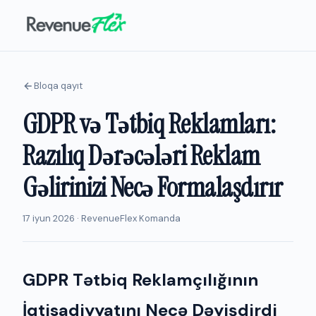
Bloqa qayıt
GDPR və Tətbiq Reklamları:
Razılıq Dərəcələri Reklam
Gəlirinizi Necə Formalaşdırır
17 iyun 2026 · RevenueFlex Komanda
GDPR Tətbiq Reklamçılığının
İqtisadiyyatını Necə Dəyişdirdi