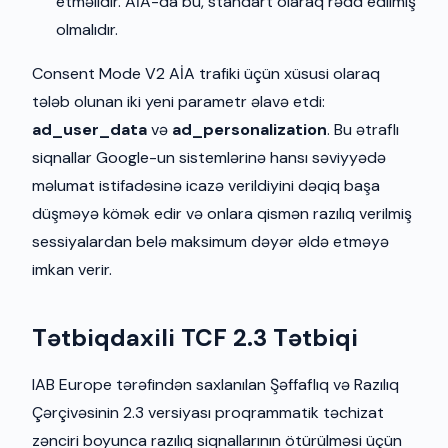
etməlidir. AİA-da bu, standart olaraq rədd edilmiş
olmalıdır.
Consent Mode V2 AİA trafiki üçün xüsusi olaraq
tələb olunan iki yeni parametr əlavə etdi:
ad_user_data
və
ad_personalization
. Bu ətraflı
siqnallar Google-un sistemlərinə hansı səviyyədə
məlumat istifadəsinə icazə verildiyini dəqiq başa
düşməyə kömək edir və onlara qismən razılıq verilmiş
sessiyalardan belə maksimum dəyər əldə etməyə
imkan verir.
Tətbiqdaxili TCF 2.3 Tətbiqi
IAB Europe tərəfindən saxlanılan Şəffaflıq və Razılıq
Çərçivəsinin 2.3 versiyası proqrammatik təchizat
zənciri boyunca razılıq siqnallarının ötürülməsi üçün