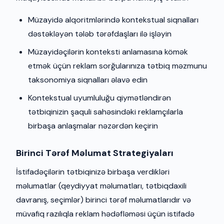
Müzayidə alqoritmlərində kontekstual siqnalları
dəstəkləyən tələb tərəfdaşları ilə işləyin
Müzayidəçilərin konteksti anlamasına kömək
etmək üçün reklam sorğularınıza tətbiq məzmunu
taksonomiya siqnalları əlavə edin
Kontekstual uyumluluğu qiymətləndirən
tətbiqinizin şaquli sahəsindəki reklamçılarla
birbaşa anlaşmalar nəzərdən keçirin
Birinci Tərəf Məlumat Strategiyaları
İstifadəçilərin tətbiqinizə birbaşa verdikləri
məlumatlar (qeydiyyat məlumatları, tətbiqdaxili
davranış, seçimlər) birinci tərəf məlumatlarıdır və
müvafiq razılıqla reklam hədəfləməsi üçün istifadə