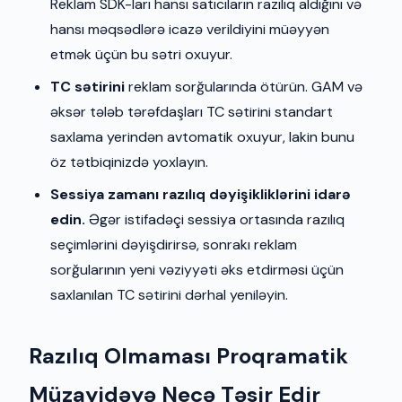
Reklam SDK-ları hansı satıcıların razılıq aldığını və
hansı məqsədlərə icazə verildiyini müəyyən
etmək üçün bu sətri oxuyur.
TC sətirini
reklam sorğularında ötürün. GAM və
əksər tələb tərəfdaşları TC sətirini standart
saxlama yerindən avtomatik oxuyur, lakin bunu
öz tətbiqinizdə yoxlayın.
Sessiya zamanı razılıq dəyişikliklərini idarə
edin.
Əgər istifadəçi sessiya ortasında razılıq
seçimlərini dəyişdirirsə, sonrakı reklam
sorğularının yeni vəziyyəti əks etdirməsi üçün
saxlanılan TC sətirini dərhal yeniləyin.
Razılıq Olmaması Proqramatik
Müzayidəyə Necə Təsir Edir