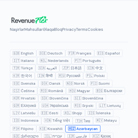
Naşirlər
Məhsullar
Əlaqə
Bloq
Privacy
Terms
Cookies
🇬🇧 English
🇩🇪 Deutsch
🇫🇷 Français
🇪🇸 Español
🇮🇹 Italiano
🇳🇱 Nederlands
🇵🇹 Português
🇹🇷 Türkçe
🇸🇦 العربية
🇯🇵 日本語
🇨🇳 中文
🇰🇷 한국어
🇮🇳 हिन्दी
🇷🇺 Русский
🇵🇱 Polski
🇸🇪 Svenska
🇩🇰 Dansk
🇳🇴 Norsk
🇫🇮 Suomi
🇨🇿 Čeština
🇷🇴 Română
🇭🇺 Magyar
🇧🇬 Български
🇭🇷 Hrvatski
🇸🇰 Slovenčina
🇸🇮 Slovenščina
🇬🇷 Ελληνικά
🇺🇦 Українська
🇷🇸 Srpski
🇱🇹 Lietuvių
🇱🇻 Latviešu
🇪🇪 Eesti
🇦🇱 Shqip
🇮🇸 Íslenska
🇮🇩 Indonesia
🇻🇳 Tiếng Việt
🇲🇾 Melayu
🇹🇭 ไทย
🇵🇭 Filipino
🇰🇪 Kiswahili
🇦🇿 Azərbaycan
🇬🇪 ქართული
🇮🇱 עברית
🇮🇷 فارسی
🇰🇿 Қазақ