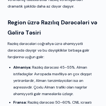
dramatik şəkildə daha az dəyər daşıyır.
Region üzrə Razılıq Dərəcələri və
Gəlirə Təsiri
Razılıq dərəcələri coğrafiya üzrə əhəmiyyətli
dərəcədə dəyişir və bu dəyişikliklər birbaşa gəlir
fərqlərinə uyğun gəlir:
Almaniya:
Razılıq dərəcəsi 45–55%. Alman
istifadəçilər Avropada məxfiliyə ən çox diqqət
yetirənlərdir, Alman tənzimləyiciləri isə ən
aqressivdir. Çoxlu Alman trafiki olan naşirlər
əhəmiyyətli gəlir maneələrilə üzləşir.
Fransa:
Razılıq dərəcəsi 50–60%. CNIL icraatı