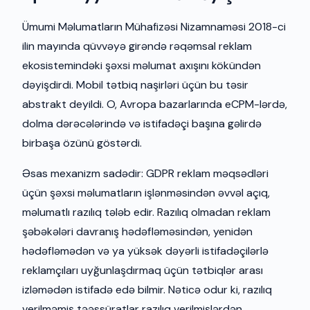
Ümumi Məlumatların Mühafizəsi Nizamnaməsi 2018-ci
ilin mayında qüvvəyə girəndə rəqəmsal reklam
ekosistemindəki şəxsi məlumat axışını kökündən
dəyişdirdi. Mobil tətbiq naşirləri üçün bu təsir
abstrakt deyildi. O, Avropa bazarlarında eCPM-lərdə,
dolma dərəcələrində və istifadəçi başına gəlirdə
birbaşa özünü göstərdi.
Əsas mexanizm sadədir: GDPR reklam məqsədləri
üçün şəxsi məlumatların işlənməsindən əvvəl açıq,
məlumatlı razılıq tələb edir. Razılıq olmadan reklam
şəbəkələri davranış hədəfləməsindən, yenidən
hədəfləmədən və ya yüksək dəyərli istifadəçilərlə
reklamçıları uyğunlaşdırmaq üçün tətbiqlər arası
izləmədən istifadə edə bilmir. Nəticə odur ki, razılıq
verilməmiş təəssüratlar razılıq verilmişlərdən