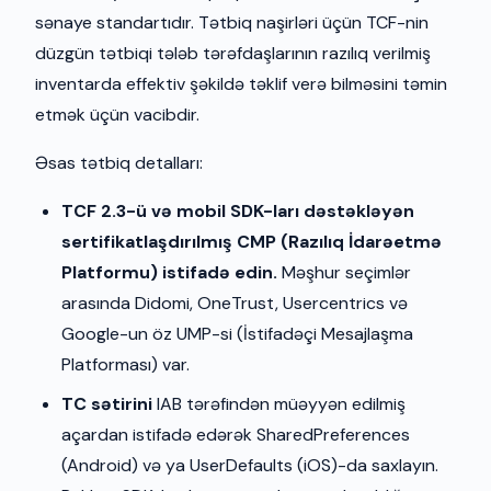
sənaye standartıdır. Tətbiq naşirləri üçün TCF-nin
düzgün tətbiqi tələb tərəfdaşlarının razılıq verilmiş
inventarda effektiv şəkildə təklif verə bilməsini təmin
etmək üçün vacibdir.
Əsas tətbiq detalları:
TCF 2.3-ü və mobil SDK-ları dəstəkləyən
sertifikatlaşdırılmış CMP (Razılıq İdarəetmə
Platformu) istifadə edin.
Məşhur seçimlər
arasında Didomi, OneTrust, Usercentrics və
Google-un öz UMP-si (İstifadəçi Mesajlaşma
Platforması) var.
TC sətirini
IAB tərəfindən müəyyən edilmiş
açardan istifadə edərək SharedPreferences
(Android) və ya UserDefaults (iOS)-da saxlayın.