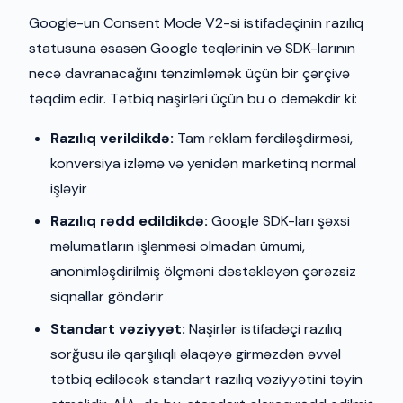
Google-un Consent Mode V2-si istifadəçinin razılıq
statusuna əsasən Google teqlərinin və SDK-larının
necə davranacağını tənzimləmək üçün bir çərçivə
təqdim edir. Tətbiq naşirləri üçün bu o deməkdir ki:
Razılıq verildikdə:
Tam reklam fərdiləşdirməsi,
konversiya izləmə və yenidən marketinq normal
işləyir
Razılıq rədd edildikdə:
Google SDK-ları şəxsi
məlumatların işlənməsi olmadan ümumi,
anonimləşdirilmiş ölçməni dəstəkləyən çərəzsiz
siqnallar göndərir
Standart vəziyyət:
Naşirlər istifadəçi razılıq
sorğusu ilə qarşılıqlı əlaqəyə girməzdən əvvəl
tətbiq ediləcək standart razılıq vəziyyətini təyin