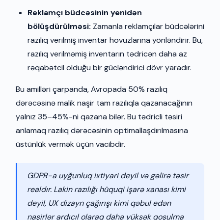
Reklamçı büdcəsinin yenidən
bölüşdürülməsi:
Zamanla reklamçılar büdcələrini
razılıq verilmiş inventar hovuzlarına yönləndirir. Bu,
razılıq verilməmiş inventarın tədricən daha az
rəqabətcil olduğu bir gücləndirici dövr yaradır.
Bu amilləri çarpanda, Avropada 50% razılıq
dərəcəsinə malik naşir tam razılıqla qazanacağının
yalnız 35–45%-ni qazana bilər. Bu tədricli təsiri
anlamaq razılıq dərəcəsinin optimallaşdırılmasına
üstünlük vermək üçün vacibdir.
GDPR-a uyğunluq ixtiyari deyil və gəlirə təsir
realdır. Lakin razılığı hüquqi işarə xanası kimi
deyil, UX dizayn çağırışı kimi qəbul edən
naşirlər ardıcıl olaraq daha yüksək qoşulma