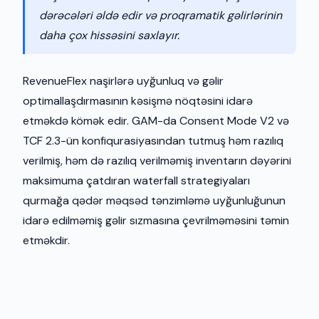
dərəcələri əldə edir və proqramatik gəlirlərinin
daha çox hissəsini saxlayır.
RevenueFlex naşirlərə uyğunluq və gəlir
optimallaşdırmasının kəsişmə nöqtəsini idarə
etməkdə kömək edir. GAM-da Consent Mode V2 və
TCF 2.3-ün konfiqurasiyasından tutmuş həm razılıq
verilmiş, həm də razılıq verilməmiş inventarın dəyərini
maksimuma çatdıran waterfall strategiyaları
qurmağa qədər məqsəd tənzimləmə uyğunluğunun
idarə edilməmiş gəlir sızmasına çevrilməməsini təmin
etməkdir.