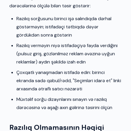
dərəcələrinə ölçülə bilən təsir göstərir:
Razılıq sorğusunu birinci işə salındıqda dərhal
göstərməyin; istifadəçi tətbiqdə dəyər
gördükdən sonra göstərin
Razılıq verməyin niyə istifadəçiyə fayda verdiğini
(pulsuz giriş, gözlənilməz reklam əvəzinə uyğun
reklamlar) aydın şəkildə izah edin
Çoxqatlı yanaşmadan istifadə edin: birinci
ekranda sadə qəbul/rədd, "Seçimləri idarə et" linki
arxasında ətraflı satıcı nəzarəti
Müxtəlif sorğu dizaynlarını sınayın və razılıq
dərəcəsinə və aşağı axın gəlirinə təsirini ölçün
Razılıq Olmamasının Həqiqi