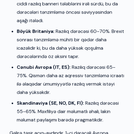
ciddi razılıq banneri tələblərini irəli sürdü, bu da
dərəcələri tənzimləmə öncəsi səviyyəsindən
aşağı itələdi.
Böyük Britaniya:
Razılıq dərəcəsi 60–70%. Brexit
sonrası tənzimləmə mühiti bir qədər daha
icazəlidir ki, bu da daha yüksək qoşulma
dərəcələrində öz əksini tapır.
Cənubi Avropa (IT, ES):
Razılıq dərəcəsi 65–
75%. Qismən daha az aqressiv tənzimləmə icraatı
ilə əlaqədar ümumiyyətlə razılıq vermək istəyi
daha yüksəkdir.
Skandinaviya (SE, NO, DK, FI):
Razılıq dərəcəsi
55–65%. Məxfiliyə dair məlumatlı əhali, lakin
məlumat paylaşımı barədə pragmatikdir.
Gəlirə təsir açıq-aydındır. 1-ci dərəcəli Avropa