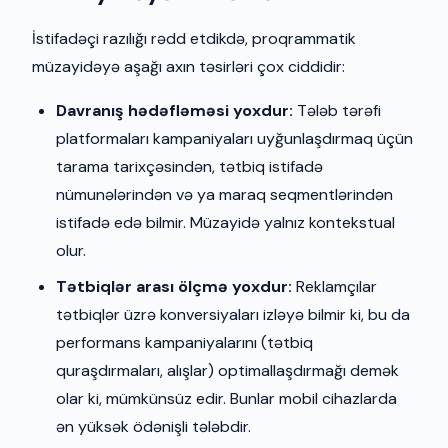
İstifadəçi razılığı rədd etdikdə, proqrammatik
müzayidəyə aşağı axın təsirləri çox ciddidir:
Davranış hədəfləməsi yoxdur:
Tələb tərəfi
platformaları kampaniyaları uyğunlaşdırmaq üçün
tarama tarixçəsindən, tətbiq istifadə
nümunələrindən və ya maraq seqmentlərindən
istifadə edə bilmir. Müzayidə yalnız kontekstual
olur.
Tətbiqlər arası ölçmə yoxdur:
Reklamçılar
tətbiqlər üzrə konversiyaları izləyə bilmir ki, bu da
performans kampaniyalarını (tətbiq
quraşdırmaları, alışlar) optimallaşdırmağı demək
olar ki, mümkünsüz edir. Bunlar mobil cihazlarda
ən yüksək ödənişli tələbdir.