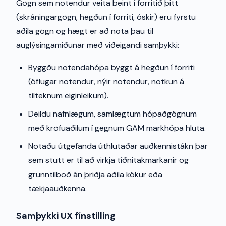
Gögn sem notendur veita beint í forritið þitt
(skráningargögn, hegðun í forriti, óskir) eru fyrstu
aðila gögn og hægt er að nota þau til
auglýsingamiðunar með viðeigandi samþykki:
Byggðu notendahópa byggt á hegðun í forriti
(öflugar notendur, nýir notendur, notkun á
tilteknum eiginleikum).
Deildu nafnlægum, samlægtum hópaðgögnum
með kröfuaðilum í gegnum GAM markhópa hluta.
Notaðu útgefanda úthlutaðar auðkennistákn þar
sem stutt er til að virkja tíðnitakmarkanir og
grunntilboð án þriðja aðila kökur eða
tækjaauðkenna.
Samþykki UX fínstilling