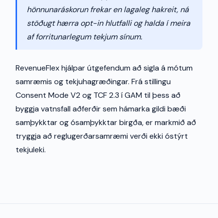
hönnunaráskorun frekar en lagaleg hakreit, ná
stöðugt hærra opt-in hlutfalli og halda í meira
af forritunarlegum tekjum sínum.
RevenueFlex hjálpar útgefendum að sigla á mótum
samræmis og tekjuhagræðingar. Frá stillingu
Consent Mode V2 og TCF 2.3 í GAM til þess að
byggja vatnsfall aðferðir sem hámarka gildi bæði
samþykktar og ósamþykktar birgða, er markmið að
tryggja að reglugerðarsamræmi verði ekki óstýrt
tekjuleki.