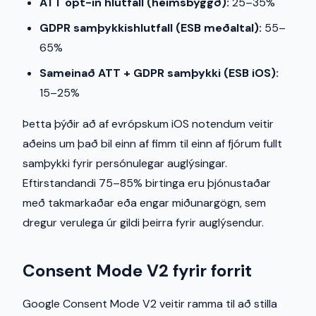
ATT opt-in hlutfall (heimsbyggð):
25–35%
GDPR samþykkishlutfall (ESB meðaltal):
55–
65%
Sameinað ATT + GDPR samþykki (ESB iOS):
15–25%
Þetta þýðir að af evrópskum iOS notendum veitir
aðeins um það bil einn af fimm til einn af fjórum fullt
samþykki fyrir persónulegar auglýsingar.
Eftirstandandi 75–85% birtinga eru þjónustaðar
með takmarkaðar eða engar miðunargögn, sem
dregur verulega úr gildi þeirra fyrir auglýsendur.
Consent Mode V2 fyrir forrit
Google Consent Mode V2 veitir ramma til að stilla