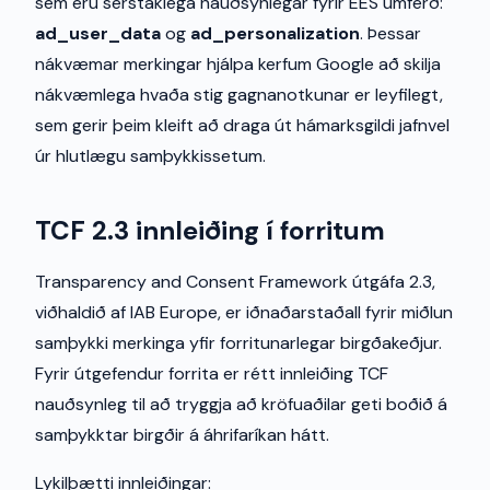
sem eru sérstaklega nauðsynlegar fyrir EES umferð:
ad_user_data
og
ad_personalization
. Þessar
nákvæmar merkingar hjálpa kerfum Google að skilja
nákvæmlega hvaða stig gagnanotkunar er leyfilegt,
sem gerir þeim kleift að draga út hámarksgildi jafnvel
úr hlutlægu samþykkissetum.
TCF 2.3 innleiðing í forritum
Transparency and Consent Framework útgáfa 2.3,
viðhaldið af IAB Europe, er iðnaðarstaðall fyrir miðlun
samþykki merkinga yfir forritunarlegar birgðakeðjur.
Fyrir útgefendur forrita er rétt innleiðing TCF
nauðsynleg til að tryggja að kröfuaðilar geti boðið á
samþykktar birgðir á áhrifaríkan hátt.
Lykilþætti innleiðingar: