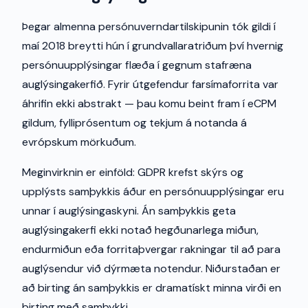
Þegar almenna persónuverndartilskipunin tók gildi í
maí 2018 breytti hún í grundvallaratriðum því hvernig
persónuupplýsingar flæða í gegnum stafræna
auglýsingakerfið. Fyrir útgefendur farsímaforrita var
áhrifin ekki abstrakt — þau komu beint fram í eCPM
gildum, fylliprósentum og tekjum á notanda á
evrópskum mörkuðum.
Meginvirknin er einföld: GDPR krefst skýrs og
upplýsts samþykkis áður en persónuupplýsingar eru
unnar í auglýsingaskyni. Án samþykkis geta
auglýsingakerfi ekki notað hegðunarlega miðun,
endurmiðun eða forritaþvergar rakningar til að para
auglýsendur við dýrmæta notendur. Niðurstaðan er
að birting án samþykkis er dramatískt minna virði en
birting með samþykki.