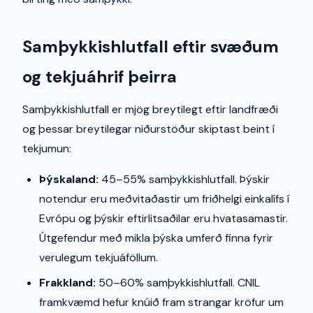
Samþykkishlutfall eftir svæðum
og tekjuáhrif þeirra
Samþykkishlutfall er mjög breytilegt eftir landfræði
og þessar breytilegar niðurstöður skiptast beint í
tekjumun:
Þýskaland:
45–55% samþykkishlutfall. Þýskir
notendur eru meðvitaðastir um friðhelgi einkalífs í
Evrópu og þýskir eftirlitsaðilar eru hvatasamastir.
Útgefendur með mikla þýska umferð finna fyrir
verulegum tekjuáföllum.
Frakkland:
50–60% samþykkishlutfall. CNIL
framkvæmd hefur knúið fram strangar kröfur um