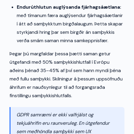
Endurúthlutun auglýsanda fjárhagsáætlana:
með tímanum færa auglýsendur fjárhagsáætlanir
í átt að samþykktum birgðalaugum. Þetta skapar
styrkjandi hring þar sem birgðir án samþykkis
verða smám saman minna samkeppnisfær.
Þegar þú margfaldar þessa þætti saman getur
útgefandi með 50% samþykkishlutfall í Evrópu
aðeins þénað 35–45% af því sem hann myndi þéna
með fullu samþykki. Skilningur á þessum uppsöfnuðu
áhrifum er nauðsynlegur til að forgangsraða
fínstillingu samþykkishlutfalls.
GDPR samræmi er ekki valfrjálst og
tekjuáhrifin eru raunveruleg. En útgefendur
sem meðhöndla samþykki sem UX