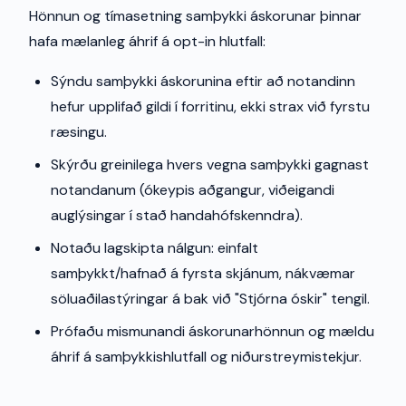
Hönnun og tímasetning samþykki áskorunar þinnar
hafa mælanleg áhrif á opt-in hlutfall:
Sýndu samþykki áskorunina eftir að notandinn
hefur upplifað gildi í forritinu, ekki strax við fyrstu
ræsingu.
Skýrðu greinilega hvers vegna samþykki gagnast
notandanum (ókeypis aðgangur, viðeigandi
auglýsingar í stað handahófskenndra).
Notaðu lagskipta nálgun: einfalt
samþykkt/hafnað á fyrsta skjánum, nákvæmar
söluaðilastýringar á bak við "Stjórna óskir" tengil.
Prófaðu mismunandi áskorunarhönnun og mældu
áhrif á samþykkishlutfall og niðurstreymistekjur.