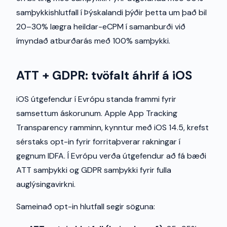
samþykkishlutfall í Þýskalandi þýðir þetta um það bil
20–30% lægra heildar-eCPM í samanburði við
ímyndað atburðarás með 100% samþykki.
ATT + GDPR: tvöfalt áhrif á iOS
iOS útgefendur í Evrópu standa frammi fyrir
samsettum áskorunum. Apple App Tracking
Transparency ramminn, kynntur með iOS 14.5, krefst
sérstaks opt-in fyrir forritaþverar rakningar í
gegnum IDFA. Í Evrópu verða útgefendur að fá bæði
ATT samþykki og GDPR samþykki fyrir fulla
auglýsingavirkni.
Sameinað opt-in hlutfall segir söguna: