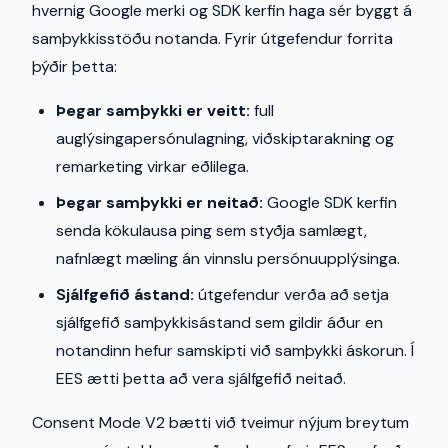
hvernig Google merki og SDK kerfin haga sér byggt á
samþykkisstöðu notanda. Fyrir útgefendur forrita
þýðir þetta:
Þegar samþykki er veitt:
full
auglýsingapersónulagning, viðskiptarakning og
remarketing virkar eðlilega.
Þegar samþykki er neitað:
Google SDK kerfin
senda kökulausa ping sem styðja samlægt,
nafnlægt mæling án vinnslu persónuupplýsinga.
Sjálfgefið ástand:
útgefendur verða að setja
sjálfgefið samþykkisástand sem gildir áður en
notandinn hefur samskipti við samþykki áskorun. Í
EES ætti þetta að vera sjálfgefið neitað.
Consent Mode V2 bætti við tveimur nýjum breytum