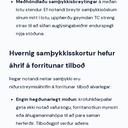
Meðhöndlaðu samþykkisbreytingar
á meðan
lotu stendur. Ef notandi breytir samþykkisóskum
sínum mitt í lotu, uppfærðu geymdan TC streng
strax til að síðari auglýsingabeiðnir endurspegli
nýja stöðuna.
Hvernig samþykkisskortur hefur
áhrif á forritunar tilboð
Þegar notandi neitar samþykki eru
niðurstreymisáhrifin á forritunar tilboð alvarlegar:
Engin hegðunarlegt miðun:
kröfuhliðarpallar
geta ekki notað vafursögu, forritanotkun mynstri
eða áhugamannahópa til að para saman
herferðir. Tilboðsgjöf verður aðeins