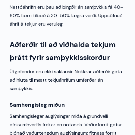
Nettóáhrifin eru þau að birgðir án samþykkis fá 40–
60% færri tilboð á 30–50% lægra verði. Uppsöfnuð
áhrif á tekjur eru veruleg.
Aðferðir til að viðhalda tekjum
þrátt fyrir samþykkisskorður
Útgefendur eru ekki saklausir. Nokkrar aðferðir geta
að hluta til mætt tekjuáhrifum umferðar án
samþykkis:
Samhengisleg miðun
Samhengislegar auglýsingar miða á grundvelli
efnisumhverfis frekar en notanda. Veðurforrit getur
þjónað veðurtengdum auglýsingum; fitness forrit