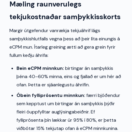
Mæling raunverulegs
tekjukostnaðar samþykkisskorts
Margir útgefendur vanrækja tekjuáhrif lágs
samþykkishlutfalls vegna þess að þeir líta einungis á
eCPM mun. Ítarleg greining ætti að gera grein fyrir
fullum keðju áhrifa:
Bein eCPM minnkun:
birtingar án samþykkis
þéna 40–60% minna, eins og fjallað er um hér að
ofan. Þetta er sjáanlegustu áhrifin.
Óbein fylliprósentu minnkun:
færri bjóðendur
sem kepptust um birtingar án samþykkis þýðir
fleiri óuppfylltar auglýsingabeiðnir. Ef
fylliprósenta þín lækkar úr 95% í 80%, er þetta
viðbótar 15% tekjutap ofan á eCPM minnkunina.