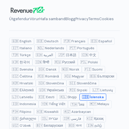
Útgefendur
Vörur
Hafa samband
Blogg
Privacy
Terms
Cookies
🇬🇧 English
🇩🇪 Deutsch
🇫🇷 Français
🇪🇸 Español
🇮🇹 Italiano
🇳🇱 Nederlands
🇵🇹 Português
🇹🇷 Türkçe
🇸🇦 العربية
🇯🇵 日本語
🇨🇳 中文
🇰🇷 한국어
🇮🇳 हिन्दी
🇷🇺 Русский
🇵🇱 Polski
🇸🇪 Svenska
🇩🇰 Dansk
🇳🇴 Norsk
🇫🇮 Suomi
🇨🇿 Čeština
🇷🇴 Română
🇭🇺 Magyar
🇧🇬 Български
🇭🇷 Hrvatski
🇸🇰 Slovenčina
🇸🇮 Slovenščina
🇬🇷 Ελληνικά
🇺🇦 Українська
🇷🇸 Srpski
🇱🇹 Lietuvių
🇱🇻 Latviešu
🇪🇪 Eesti
🇦🇱 Shqip
🇮🇸 Íslenska
🇮🇩 Indonesia
🇻🇳 Tiếng Việt
🇲🇾 Melayu
🇹🇭 ไทย
🇵🇭 Filipino
🇰🇪 Kiswahili
🇦🇿 Azərbaycan
🇬🇪 ქართული
🇮🇱 עברית
🇮🇷 فارسی
🇰🇿 Қазақ
🇺🇿 O'zbek
🇧🇾 Беларуская
🇧🇩 বাংলা
🇮🇳 தமிழ்