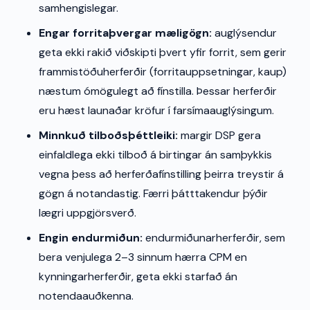
samhengislegar.
Engar forritaþvergar mæligögn:
auglýsendur
geta ekki rakið viðskipti þvert yfir forrit, sem gerir
frammistöðuherferðir (forritauppsetningar, kaup)
næstum ómögulegt að fínstilla. Þessar herferðir
eru hæst launaðar kröfur í farsímaauglýsingum.
Minnkuð tilboðsþéttleiki:
margir DSP gera
einfaldlega ekki tilboð á birtingar án samþykkis
vegna þess að herferðafínstilling þeirra treystir á
gögn á notandastig. Færri þátttakendur þýðir
lægri uppgjörsverð.
Engin endurmiðun:
endurmiðunarherferðir, sem
bera venjulega 2–3 sinnum hærra CPM en
kynningarherferðir, geta ekki starfað án
notendaauðkenna.