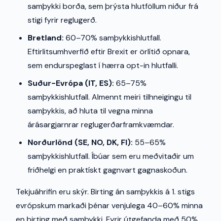
samþykki borða, sem þrýsta hlutföllum niður frá
stigi fyrir reglugerð.
Bretland:
60–70% samþykkishlutfall.
Eftirlitsumhverfið eftir Brexit er örlítið opnara,
sem endurspeglast í hærra opt-in hlutfalli.
Suður-Evrópa (IT, ES):
65–75%
samþykkishlutfall. Almennt meiri tilhneigingu til
samþykkis, að hluta til vegna minna
árásargjarnrar reglugerðarframkvæmdar.
Norðurlönd (SE, NO, DK, FI):
55–65%
samþykkishlutfall. Íbúar sem eru meðvitaðir um
friðhelgi en praktískt gagnvart gagnaskoðun.
Tekjuáhrifin eru skýr. Birting án samþykkis á 1. stigs
evrópskum markaði þénar venjulega 40–60% minna
en birting með samþykki. Fyrir útgefanda með 50%