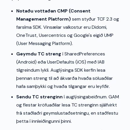
Notaðu vottaðan CMP (Consent
Management Platform)
sem styður TCF 2.3 og
farsíma SDK. Vinsælar valkostur eru Didomi,
OneTrust, Usercentrics og Google's eigið UMP
(User Messaging Platform).
Geymdu TC streng
í SharedPreferences
(Android) eða UserDefaults (iOS) með IAB
tilgreindum lykli. Auglýsinga SDK kerfin lesa
þennan streng til að ákvarða hvaða söluaðilar
hafa samþykki og hvaða tilgangar eru leyfðir.
Sendu TC strenginn
í auglýsingabeiðnum. GAM
og flestar kröfuaðilar lesa TC strenginn sjálfvirkt
frá staðlaðri geymslustaðsetningu, en staðfestu
þetta í innleiðingunni þinni.