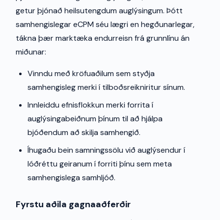
getur þjónað heilsutengdum auglýsingum. Þótt
samhengislegar eCPM séu lægri en hegðunarlegar,
tákna þær marktæka endurreisn frá grunnlínu án
miðunar:
Vinndu með kröfuaðilum sem styðja
samhengisleg merki í tilboðsreikniritur sínum.
Innleiddu efnisflokkun merki forrita í
auglýsingabeiðnum þínum til að hjálpa
bjóðendum að skilja samhengið.
Íhugaðu bein samningssölu við auglýsendur í
lóðréttu geiranum í forriti þínu sem meta
samhengislega samhljóð.
Fyrstu aðila gagnaaðferðir