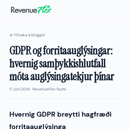
Til baka á bloggið
GDPR og forritaauglýsingar:
hvernig samþykkishlutfall
móta auglýsingatekjur þínar
17. júní 2026 · RevenueFlex Teymi
Hvernig GDPR breytti hagfræði
forritaauglýsinga