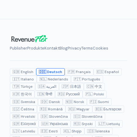
Publisher
Produkte
Kontakt
Blog
Privacy
Terms
Cookies
🇬🇧 English
🇩🇪 Deutsch
🇫🇷 Français
🇪🇸 Español
🇮🇹 Italiano
🇳🇱 Nederlands
🇵🇹 Português
🇹🇷 Türkçe
🇸🇦 العربية
🇯🇵 日本語
🇨🇳 中文
🇰🇷 한국어
🇮🇳 हिन्दी
🇷🇺 Русский
🇵🇱 Polski
🇸🇪 Svenska
🇩🇰 Dansk
🇳🇴 Norsk
🇫🇮 Suomi
🇨🇿 Čeština
🇷🇴 Română
🇭🇺 Magyar
🇧🇬 Български
🇭🇷 Hrvatski
🇸🇰 Slovenčina
🇸🇮 Slovenščina
🇬🇷 Ελληνικά
🇺🇦 Українська
🇷🇸 Srpski
🇱🇹 Lietuvių
🇱🇻 Latviešu
🇪🇪 Eesti
🇦🇱 Shqip
🇮🇸 Íslenska