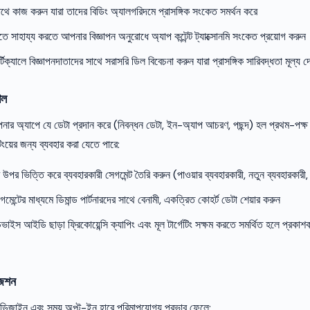
 সাথে কাজ করুন যারা তাদের বিডিং অ্যালগরিদমে প্রাসঙ্গিক সংকেত সমর্থন করে
ঝতে সাহায্য করতে আপনার বিজ্ঞাপন অনুরোধে অ্যাপ কন্টেন্ট ট্যাক্সোনমি সংকেত প্রয়োগ করুন
িক্যালে বিজ্ঞাপনদাতাদের সাথে সরাসরি ডিল বিবেচনা করুন যারা প্রাসঙ্গিক সারিবদ্ধতা মূল্য দ
শল
পনার অ্যাপে যে ডেটা প্রদান করে (নিবন্ধন ডেটা, ইন-অ্যাপ আচরণ, পছন্দ) হল প্রথম-পক্ষ
টিংয়ের জন্য ব্যবহার করা যেতে পারে:
 ভিত্তি করে ব্যবহারকারী সেগমেন্ট তৈরি করুন (পাওয়ার ব্যবহারকারী, নতুন ব্যবহারকারী, নির
ন্টের মাধ্যমে ডিমান্ড পার্টনারদের সাথে বেনামী, একত্রিত কোহর্ট ডেটা শেয়ার করুন
া ডিভাইস আইডি ছাড়া ফ্রিকোয়েন্সি ক্যাপিং এবং মূল টার্গেটিং সক্ষম করতে সমর্থিত হলে প্রক
জেশন
র ডিজাইন এবং সময় অপ্ট-ইন হারে পরিমাপযোগ্য প্রভাব ফেলে: