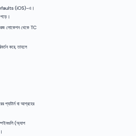
rDefaults (iOS)-এ।
ং পড়ে।
 স্টোরেজ লোকেশন থেকে TC
িবর্তন করে, তাহলে
।
ের প্যাটার্ন বা আগ্রহের
ম্পেইনগুলি (অ্যাপ
া।