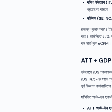
দক্ষিণ ইউরোপ (IT
প্রয়োগের কারণে।
নর্ডিকস (SE, NO
রাজস্ব প্রভাব স্পষ্ট। 
করে। জার্মানিতে ৫০% স
কম সামগ্রিক eCPM।
ATT + GDPR:
ইউরোপে iOS প্রকাশকর
iOS 14.5-এর সাথে প্রব
পূর্ণ বিজ্ঞাপন কার্যকা
সম্মিলিত অপ্ট-ইন হারগুলি
ATT অপ্ট-ইন হার 