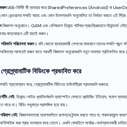
 করুন
IAB-নির্দিষ্ট কী ব্যবহার করে SharedPreferences (Android) বা Use
কোন ভেন্ডরদের সম্মতি আছে এবং কোন উদ্দেশ্যগুলি অনুমোদিত তা নির্ধারণ করতে এই স্ট্রি
ন
বিজ্ঞাপন অনুরোধে। GAM এবং বেশিরভাগ ডিমান্ড পার্টনার স্বয়ংক্রিয়ভাবে স্ট্যান্ডার্ড
আপনার বাস্তবায়নে এটি যাচাই করুন।
 পরিবর্তন পরিচালনা করুন।
যদি কোনো ব্যবহারকারী সেশনের মাঝখানে তাদের সম্মতি পছন্দ পর
ং অবিলম্বে আপডেট করুন যাতে পরবর্তী বিজ্ঞাপন অনুরোধগুলি নতুন অবস্থা প্রতিফলিত করে
প্রোগ্র্যামাটিক বিডিংকে প্রভাবিত করে
মতি প্রত্যাখ্যান করে, প্রোগ্র্যামাটিক বিডিংয়ে ডাউনস্ট্রিম প্রভাবগুলি গুরুতর:
গেটিং নেই:
ডিমান্ড-সাইড প্ল্যাটফর্মগুলি ক্যাম্পেইন মেলাতে ব্রাউজিং ইতিহাস, অ্যাপ ব্যবহার
ে পারে না। বিডিং শুধুমাত্র প্রাসঙ্গিক হয়ে যায়।
পরিমাপ নেই:
বিজ্ঞাপনদাতারা অ্যাপগুলিতে রূপান্তর ট্র্যাক করতে পারে না, পারফরম্যান্স ক্যা
অপ্টিমাইজ করা প্রায় অসম্ভব করে তোলে। এগুলি মোবাইলে সর্বোচ্চ-অর্থপ্রদানকারী চাহিদ