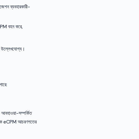
ইজেশন ব্যবহারকারী-
ি CPM বহন করে,
ব উল্লেখযোগ্য।
ারে:
প আবহাওয়া-সম্পর্কিত
রাসঙ্গিক eCPM আচরণগতের