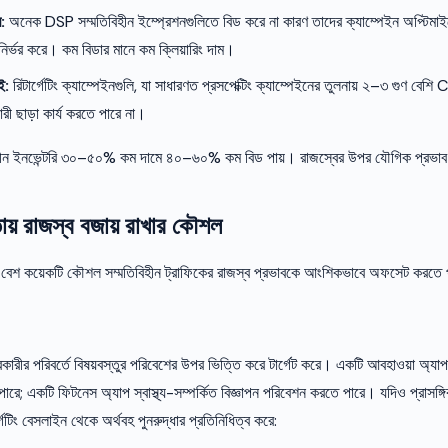
:
অনেক DSP সম্মতিবিহীন ইম্প্রেশনগুলিতে বিড করে না কারণ তাদের ক্যাম্পেইন অপ্টিমা
ির্ভর করে। কম বিডার মানে কম ক্লিয়ারিং দাম।
ই:
রিটার্গেটিং ক্যাম্পেইনগুলি, যা সাধারণত প্রসপেক্টিং ক্যাম্পেইনের তুলনায় ২–৩ গুণ বেশ
ারী ছাড়া কার্য করতে পারে না।
বিহীন ইনভেন্টরি ৩০–৫০% কম দামে ৪০–৬০% কম বিড পায়। রাজস্বের উপর যৌগিক প্রভা
তায় রাজস্ব বজায় রাখার কৌশল
বেশ কয়েকটি কৌশল সম্মতিবিহীন ট্রাফিকের রাজস্ব প্রভাবকে আংশিকভাবে অফসেট করতে প
বহারকারীর পরিবর্তে বিষয়বস্তুর পরিবেশের উপর ভিত্তি করে টার্গেট করে। একটি আবহাওয়া অ্যা
পারে; একটি ফিটনেস অ্যাপ স্বাস্থ্য-সম্পর্কিত বিজ্ঞাপন পরিবেশন করতে পারে। যদিও প্
্গেটিং বেসলাইন থেকে অর্থবহ পুনরুদ্ধার প্রতিনিধিত্ব করে: