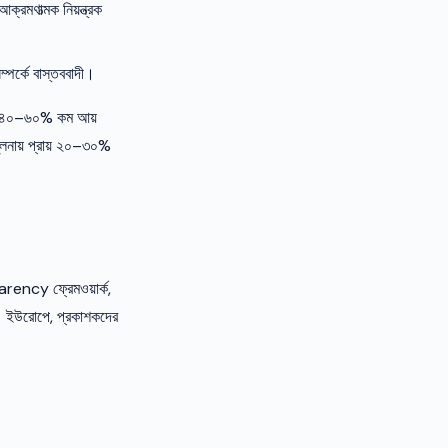
রমণাত্মক নিয়ন্ত্রক
পর্কে বাস্তববাদী।
নায় ৪০–৬০% কম আয়
ুলনায় প্রায় ২০–৩০%
ency ফ্রেমওয়ার্ক,
ন। ইউরোপে, প্রকাশকদের