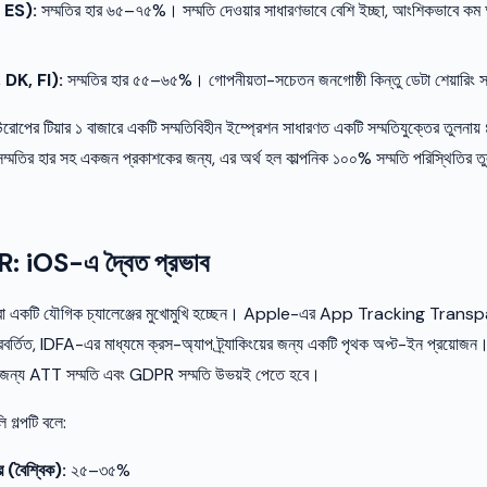
, ES):
সম্মতির হার ৬৫–৭৫%। সম্মতি দেওয়ার সাধারণভাবে বেশি ইচ্ছা, আংশিকভাবে কম আক্
, DK, FI):
সম্মতির হার ৫৫–৬৫%। গোপনীয়তা-সচেতন জনগোষ্ঠী কিন্তু ডেটা শেয়ারিং সম্
ইউরোপের টিয়ার ১ বাজারে একটি সম্মতিবিহীন ইম্প্রেশন সাধারণত একটি সম্মতিযুক্তের তুল
ম্মতির হার সহ একজন প্রকাশকের জন্য, এর অর্থ হল কাল্পনিক ১০০% সম্মতি পরিস্থিতির ত
 iOS-এ দ্বৈত প্রভাব
া একটি যৌগিক চ্যালেঞ্জের মুখোমুখি হচ্ছেন। Apple-এর App Tracking Transpar
র্তিত, IDFA-এর মাধ্যমে ক্রস-অ্যাপ ট্র্যাকিংয়ের জন্য একটি পৃথক অপ্ট-ইন প্রয়োজ
রিতার জন্য ATT সম্মতি এবং GDPR সম্মতি উভয়ই পেতে হবে।
 গল্পটি বলে:
(বৈশ্বিক):
২৫–৩৫%