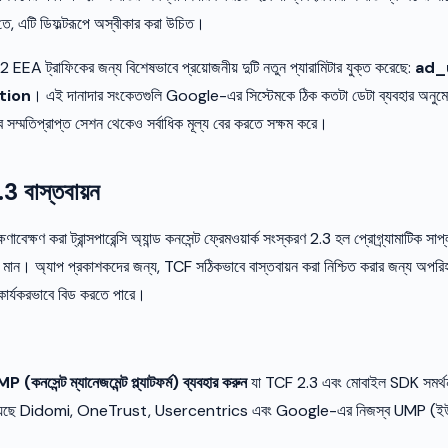
, এটি ডিফল্টরূপে অস্বীকার করা উচিত।
ট্রাফিকের জন্য বিশেষভাবে প্রয়োজনীয় দুটি নতুন প্যারামিটার যুক্ত করেছে:
ad_
tion
। এই দানাদার সংকেতগুলি Google-এর সিস্টেমকে ঠিক কতটা ডেটা ব্যবহার অনুমোদ
সম্মতিপ্রাপ্ত সেশন থেকেও সর্বাধিক মূল্য বের করতে সক্ষম করে।
3 বাস্তবায়ন
বেক্ষণ করা ট্রান্সপারেন্সি অ্যান্ড কনসেন্ট ফ্রেমওয়ার্ক সংস্করণ 2.3 হল প্রোগ্র্যামাটিক সাপ
ান। অ্যাপ প্রকাশকদের জন্য, TCF সঠিকভাবে বাস্তবায়ন করা নিশ্চিত করার জন্য অপরিহার্য 
ে কার্যকরভাবে বিড করতে পারে।
 (কনসেন্ট ম্যানেজমেন্ট প্ল্যাটফর্ম) ব্যবহার করুন
যা TCF 2.3 এবং মোবাইল SDK সমর্থন
যে রয়েছে Didomi, OneTrust, Usercentrics এবং Google-এর নিজস্ব UMP (ইউ