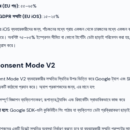
র (EU গড়):
৫৫–৬৫%
 GDPR সম্মতি (EU iOS):
১৫–২৫%
় iOS ব্যবহারকারীদের জন্য, পাঁচজনের মধ্যে প্রায় একজন থেকে চারজনের মধ্যে একজন ব্
ন করে। অবশিষ্ট ৭৫–৮৫% ইম্প্রেশন সীমিত বা কোনো টার্গেটিং ডেটা ছাড়াই পরিবেশন করা হয়,
 হ্রাস করে।
য Consent Mode V2
ode V2 ব্যবহারকারীর সম্মতির স্থিতির উপর ভিত্তি করে Google ট্যাগ এবং 
 একটি কাঠামো প্রদান করে। অ্যাপ প্রকাশকদের জন্য, এর মানে হল:
ম্পূর্ণ বিজ্ঞাপন ব্যক্তিগতকরণ, রূপান্তর ট্র্যাকিং এবং রিমার্কেটিং স্বাভাবিকভাবে কাজ করে
া হলে:
Google SDK-গুলি কুকিবিহীন পিং পাঠায় যা ব্যক্তিগত ডেটা প্রক্রিয়াকরণ ছাড়াই 
শকদের একটি ডিফল্ট সম্মতির অবস্থা নির্ধারণ করতে হবে যা ব্যবহারকারী সম্মতি প্রম্পটের সাথ