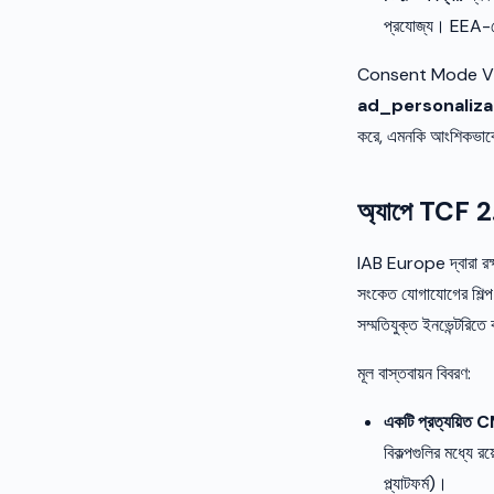
প্রযোজ্য। EEA-তে
Consent Mode V2 EEA 
ad_personaliza
করে, এমনকি আংশিকভাবে 
অ্যাপে TCF 2.
IAB Europe দ্বারা রক্ষণা
সংকেত যোগাযোগের শিল্প ম
সম্মতিযুক্ত ইনভেন্টরিত
মূল বাস্তবায়ন বিবরণ:
একটি প্রত্যয়িত CMP
বিকল্পগুলির মধ্
প্ল্যাটফর্ম)।