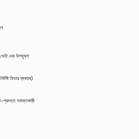
েন
 ডেটা এবং উপযুক্ত
্দিষ্ট ফিচার ব্যবহার)
াশক-প্রদত্ত শনাক্তকারী