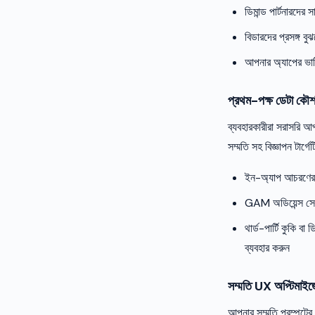
ডিমান্ড পার্টনারদের
বিডারদের প্রসঙ্গ বু
আপনার অ্যাপের ভার্ট
প্রথম-পক্ষ ডেটা কৌ
ব্যবহারকারীরা সরাসরি আ
সম্মতি সহ বিজ্ঞাপন টার্গে
ইন-অ্যাপ আচরণের উপর
GAM অডিয়েন্স সেগমে
থার্ড-পার্টি কুকি ব
ব্যবহার করুন
সম্মতি UX অপ্টিমাই
আপনার সম্মতি প্রম্পটে