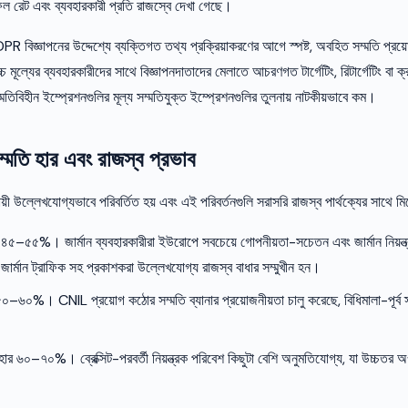
 রেট এবং ব্যবহারকারী প্রতি রাজস্বে দেখা গেছে।
DPR বিজ্ঞাপনের উদ্দেশ্যে ব্যক্তিগত তথ্য প্রক্রিয়াকরণের আগে স্পষ্ট, অবহিত সম্মতি প্রয়
চ্চ মূল্যের ব্যবহারকারীদের সাথে বিজ্ঞাপনদাতাদের মেলাতে আচরণগত টার্গেটিং, রিটার্গেটিং বা ক্
িবিহীন ইম্প্রেশনগুলির মূল্য সম্মতিযুক্ত ইম্প্রেশনগুলির তুলনায় নাটকীয়ভাবে কম।
সম্মতি হার এবং রাজস্ব প্রভাব
য়ী উল্লেখযোগ্যভাবে পরিবর্তিত হয় এবং এই পরিবর্তনগুলি সরাসরি রাজস্ব পার্থক্যের সাথে মিল
 ৪৫–৫৫%। জার্মান ব্যবহারকারীরা ইউরোপে সবচেয়ে গোপনীয়তা-সচেতন এবং জার্মান নিয়ন্ত্
জার্মান ট্রাফিক সহ প্রকাশকরা উল্লেখযোগ্য রাজস্ব বাধার সম্মুখীন হন।
৫০–৬০%। CNIL প্রয়োগ কঠোর সম্মতি ব্যানার প্রয়োজনীয়তা চালু করেছে, বিধিমালা-পূর্ব 
হার ৬০–৭০%। ব্রেক্সিট-পরবর্তী নিয়ন্ত্রক পরিবেশ কিছুটা বেশি অনুমতিযোগ্য, যা উচ্চতর 